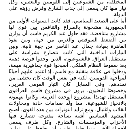
المختلفة، من الشيوعيين إلى القوميين والبعثيين، وكل
تيار منها كان يسعى إلى جذب الشارع وفرض رؤيته على
الدولة.
أما على الصعيد السياسي، فقد كانت السنوات الأولى من
الجمهورية مشحونة بالصراع والتنافس بين قوى لها
مشاريع متناقضة. فقد حاول عبد الكريم قاسم أن يوازن
بين الضغط السوفيتي والغربي من جهة، وبين نفوذ
القاهرة بقيادة جمال عبد الناصر من جهة ثانية، وبين
التيارات الداخلية التي كانت تتصارع بشراسة على
مستقبل العراق. فالشيوعيون، الذين وجدوا فرصة ذهبية
بعد سقوط النظام الملكي، أصبحوا قوة جماهيرية مهمة،
ودخلوا في علاقة متقلبة مع قاسم، إذ اعتمد عليهم أحيانًا
لمواجهة القوميين، لكنه في نفس الوقت كان يخشى من
تمددهم. وفي المقابل كان التيار القومي العربي،
وخصوصًا البعثيون، يرون في مشروع قاسم العراقوي
المستقل تهديدًا لمشروع الوحدة العربية، وكانوا يتهمونه
بالانحياز للشيوعية، مما ولّد صدامات حادة ومحاولات
انقلاب واغتيال. ومع تزايد التوترات بين هذه القوى، أصبح
المشهد السياسي أشبه بساحة مفتوحة تتصارع فيها
الأحزاب والمؤسسات والشارع، وكل طرف يسعى
لإقصاء الآخر، بينما حاول قاسم أن يحافظ على توازن