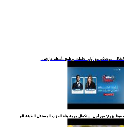
.. غدًا... موعدكم مع أولى حلقات برنامج -أسئلة حارقة-!
.. حفيظ يزوغ: من أجل استكمال مهمة بناء الحزب المستقل للطبقة الع