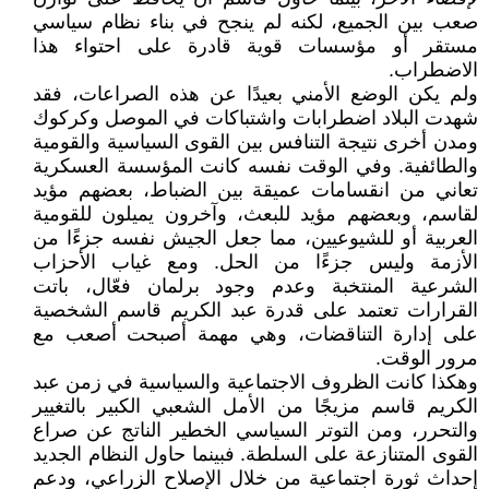
صعب بين الجميع، لكنه لم ينجح في بناء نظام سياسي
مستقر أو مؤسسات قوية قادرة على احتواء هذا
الاضطراب.
ولم يكن الوضع الأمني بعيدًا عن هذه الصراعات، فقد
شهدت البلاد اضطرابات واشتباكات في الموصل وكركوك
ومدن أخرى نتيجة التنافس بين القوى السياسية والقومية
والطائفية. وفي الوقت نفسه كانت المؤسسة العسكرية
تعاني من انقسامات عميقة بين الضباط، بعضهم مؤيد
لقاسم، وبعضهم مؤيد للبعث، وآخرون يميلون للقومية
العربية أو للشيوعيين، مما جعل الجيش نفسه جزءًا من
الأزمة وليس جزءًا من الحل. ومع غياب الأحزاب
الشرعية المنتخبة وعدم وجود برلمان فعّال، باتت
القرارات تعتمد على قدرة عبد الكريم قاسم الشخصية
على إدارة التناقضات، وهي مهمة أصبحت أصعب مع
مرور الوقت.
وهكذا كانت الظروف الاجتماعية والسياسية في زمن عبد
الكريم قاسم مزيجًا من الأمل الشعبي الكبير بالتغيير
والتحرر، ومن التوتر السياسي الخطير الناتج عن صراع
القوى المتنازعة على السلطة. فبينما حاول النظام الجديد
إحداث ثورة اجتماعية من خلال الإصلاح الزراعي، ودعم