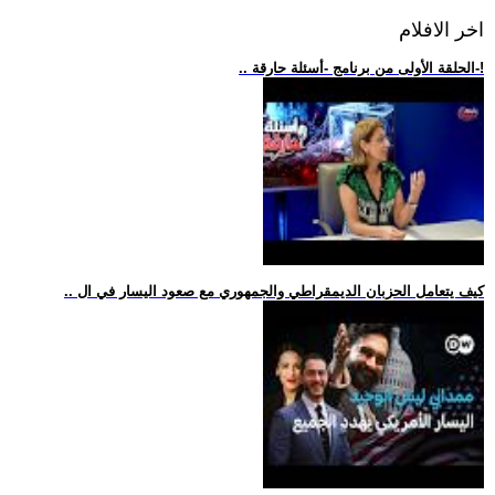
اخر الافلام
.. الحلقة الأولى من برنامج -أسئلة حارقة-!
.. كيف يتعامل الحزبان الديمقراطي والجمهوري مع صعود اليسار في ال