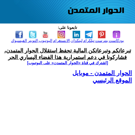
تابعونا على:
بودكاست
بنترست
تيلكرام
لينكدإن
الانستغرام
اليوتيوب
التويتر
الفيسبوك
تبرعاتكم وتبرعاتكن المالية تحفظ استقلال الحوار المتمدن،
فشاركونا في دعم استمرارية هذا الفضاء اليساري الحر
[اشترك في قناة ‫«الحوار المتمدن» على اليوتيوب]
الحوار المتمدن - موبايل
الموقع الرئيسي