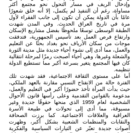
وإدخال الريف في مسار التحول نحو مجتمع أكثر
مساواة، رغم أن التنفيذ لم يكتمل، إلا أنه خلق شعورًا
عامًا بأن الدولة يمكن أن تكون إلى جانب الفقراء لأول
مرة في تاريخ العراق الحديث. وفي المدن شهدت
الطبقة الوسطى توسعًا ملحوظًا بفضل مشاريع الإسكان
وارتفاع فرص العمل بعد تأسيس الجمهورية، فتدفقت
موجات من سكان الأرياف نحو بغداد بحثًا عن التعليم
والعمل، مما أدى إلى نشوء أحياء جديدة مثل مدينة الثورة
والشعلة وغيرها، وهي أحياء أصبحت رمزًا لمرحلة انتقالية
كان فيها المجتمع يتغير بسرعة أكبر مما تستطيع الدولة
تنظيمه.
أما على مستوى الثقافة الاجتماعية، فقد شهدت تلك
الفترة حالة من الانفتاح النسبي مقارنة بالعهد الملكي،
حيث بدأت المرأة تأخذ حضورًا أكبر في التعليم والعمل،
مدعومة بالقوانين التقدمية وعلى رأسها قانون الأحوال
الشخصية لعام 1959 الذي منحها حقوقًا جديدة وغير
مسبوقة، مما أدى إلى تحولات في طبيعة الأسرة
العراقية والعلاقات الاجتماعية. كما برزت الصحافة
والنقابات والمنظمات الشعبية بشكل أكبر، وظهرت
أصوات جديدة تعبّر عن التيارات السياسية والفكرية