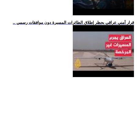
.. قرار أمني عراقي يحظر إطلاق الطائرات المسيرة دون موافقات رسمي