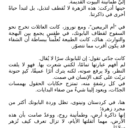
إليّ طمأنينة البيوت القديمة.
حينها أدركت: هذه الزهرة لا تُقطف لتذبل، بل لتبدأ حياةً
أخرى في ذاكرتنا.
في “أم الربيعين”، ومع نوروز، كانت العائلات تخرج نحو
السفوح لقطاف البابونك، في طقسٍ يجمع بين البهجة
والتوارث. هناك، كانت الطبيعة تُعلّمنا ببساطة أن الشفاء
قد يكون أقرب مما نتصوّر.
كانت جدّتي تقول: إن للبابونك سرًا لا يُقال.
لم أفهم عبارتها تمامًا، لكنني شعرت بها. فهو لا يلفت
النظر، ولا يرفع صوته، لكنه يترك أثرًا عميقًا، كيدٍ حنونة
تربّت على كتف الإنسان في صمت.
في كل رشفةٍ منه، تمتزج حكايات الحقول بهمسات
الجدّات، ويعود إلينا شيءٌ من صفاء البدايات.
هنا، في كردستان ونينوى، تظل وردة البابونك أكثر من
مجرد زهرة؛
إنها ذاكرة أرض، وطمأنينة روح، ووعدٌ صامت بأن هذه
الأرض، مهما أثقلتها الأيام، لا تزال تعرف كيف تُزهر
سلامًا.