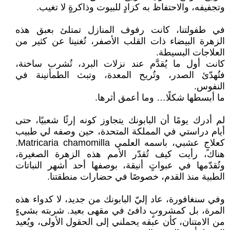
وتجفيفه، والاحتفاظ به كزادٍ للبيوت وذاكرةٍ لا تغيب.
في طفولتنا، كانت رفوف المنازل تمتلئ بعبق هذه
الزهرة البيضاء ذات القلب الأصفر، تُغنينا عن كثير من
العلاجات البسيطة.
كانت أول ما يُقدَّم عند نزلات البرد، تُشرب ساخنة،
فتُهدّئ الصدر، وتُريح المعدة، وتبث الطمأنينة في
النفوس.
ما أبسطها شكلًا… وما أعمق أثرها.
لم أدرك يومًا أن البابونك يتجاوز كونه إرثًا شعبيًا، حتى
أيام دراستي في المملكة المتحدة، حين وصفه لي طبيب
كعلاجٍ عشبي، باسمه العلمي Matricaria chamomilla.
هناك، رأيت كيف تُقدّر الأمم هذه الزهرة الصغيرة،
وتُقدّمها في عبواتٍ أنيقة، بوصفها أحد أشهر النباتات
الطبية منذ القدم، خصوصًا في حضارات منطقتنا.
وفي سنغافورة، عاد إليّ البابونك من جديد، لا كدواء هذه
المرة، بل كمشروبٍ دافئ في مقهى بعيد. شربته بشيءٍ
من الامتنان، كأن عبقه يحملني إلى الحقول الأولى، ويُعيد