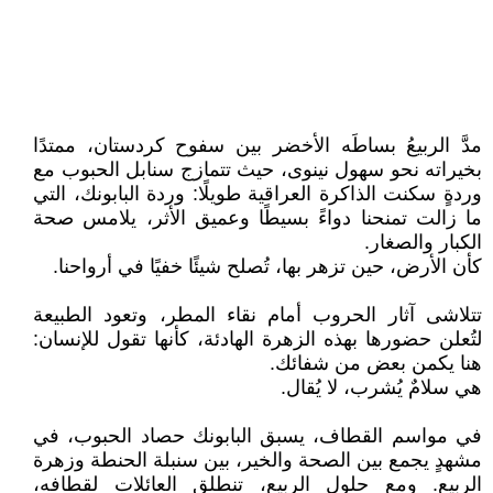
مدَّ الربيعُ بساطَه الأخضر بين سفوح كردستان، ممتدًا
بخيراته نحو سهول نينوى، حيث تتمازج سنابل الحبوب مع
وردةٍ سكنت الذاكرة العراقية طويلًا: وردة البابونك، التي
ما زالت تمنحنا دواءً بسيطًا وعميق الأثر، يلامس صحة
الكبار والصغار.
كأن الأرض، حين تزهر بها، تُصلح شيئًا خفيًا في أرواحنا.
تتلاشى آثار الحروب أمام نقاء المطر، وتعود الطبيعة
لتُعلن حضورها بهذه الزهرة الهادئة، كأنها تقول للإنسان:
هنا يكمن بعض من شفائك.
هي سلامٌ يُشرب، لا يُقال.
في مواسم القطاف، يسبق البابونك حصاد الحبوب، في
مشهدٍ يجمع بين الصحة والخير، بين سنبلة الحنطة وزهرة
الربيع. ومع حلول الربيع، تنطلق العائلات لقطافه،