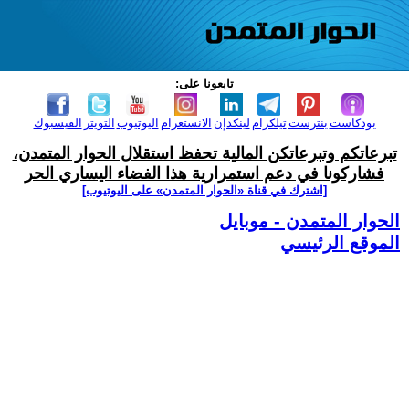
تابعونا على:
بودكاست
بنترست
تيلكرام
لينكدإن
الانستغرام
اليوتيوب
التويتر
الفيسبوك
تبرعاتكم وتبرعاتكن المالية تحفظ استقلال الحوار المتمدن،
فشاركونا في دعم استمرارية هذا الفضاء اليساري الحر
[اشترك في قناة ‫«الحوار المتمدن» على اليوتيوب]
الحوار المتمدن - موبايل
الموقع الرئيسي