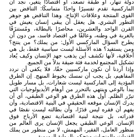
دولة تنهار، أو طبقة تصعد، أو اقتصادًا يتغير، نجد أن
الماركسية تقدم تفسيرًا واحدًا متماسكًا: التناقض بين
القوى المنتجة وعلاقات الإنتاج. وهذا التناقض هو جوهر
التطور البشري. هل يعقل أن يبقى إنسان يعيش في
القرن الواحد والعشرين، محاصرًا بالبطالة، ومُستنزَفًا
بالغربة في وطنه، وعالقًا في اقتصاد فاسد، من دون أن
يطرح السؤال الماركسي الأول: من يملك؟ من ينتج؟
ومن يستفيد؟ هذه الأسئلة ليست سياسية فقط، بل هي
أخلاقية، لأنها تكشف أين يذهب جهد الإنسان وكيف يُعاد
تشكيل المجتمع لخدمة فئة ضيقة بدلاً من الجميع.
وإذا أردنا أن نكون ماركسيين حقًا، فلا يكفي أن نردد
المفاهيم، بل يجب أن نمسك بخيوط المنهج. إن الطرق
المؤدية إلى الماركسية ليست شعارات، بل مسار طويل
يبدأ بالوعي وينتهي بالتحرر من أوهام الأيديولوجيات التي
تبرّر الظلم. أول هذه الطرق هو الوعي الطبقي، أي أن
يدرك الإنسان موقعه الحقيقي في البنية الاقتصادية، وأن
يفهم أن فقره ليس قدَرًا، وأن بطالته ليست نقصًا في
قدراته، بل نتيجة لبنية اقتصادية تضع الأرباح فوق
الإنسان. الوعي الطبقي يجعل الإنسان يرى العالم من
منظور العامل، الفقير، المهمش، لا من منظور من يملك
القنوات والمنصات ويتحكم بالرواية الرسمية.