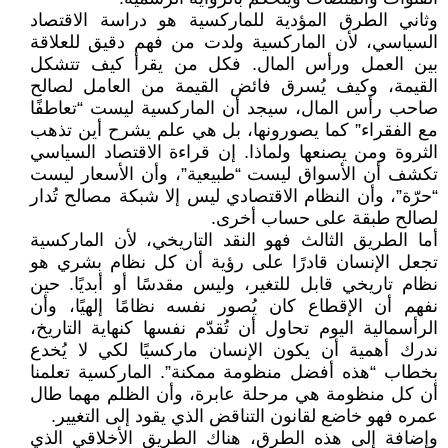
وثاني الطرق المؤدية للماركسية هو دراسة الاقتصاد
السياسي، لأن الماركسية ولدت من فهم دقيق للعلاقة
بين العمل ورأس المال. فكل من يقرأ كيف تتشكل
القيمة، وكيف يُسرق فائض القيمة من العامل لصالح
صاحب رأس المال، سيجد أن الماركسية ليست “تعاطفًا
مع الفقراء” كما يصورونها، بل هي علم يشرح أين تذهب
الثروة ومن يصنعها ولماذا. إن قراءة الاقتصاد السياسي
تكشف أن الأسواق ليست “طبيعية”، وأن الأسعار ليست
“حرّة”، وأن النظام الاقتصادي ليس إلا شبكة مصالح تُدار
لصالح طبقة على حساب أخرى.
أما الطريق الثالث فهو النقد التاريخي، لأن الماركسية
تجعل الإنسان قادرًا على رؤية أن كل نظام بشري هو
نظام تاريخي قابل للتغير، وليس مقدسًا أو أبديًا. حين
نفهم أن الإقطاع كان يُصور نفسه نظامًا إلهيًا، وأن
الرأسمالية اليوم تحاول أن تُقدّم نفسها كنهاية التاريخ،
ندرك أهمية أن يكون الإنسان ماركسيًا لكي لا يُخدع
بخطاب “هذه أفضل منظومة ممكنة”. الماركسية تعلمنا
أن كل منظومة هي مرحلة عابرة، وأن الظلم مهما طال
عمره فهو خاضع لقانون التناقض الذي يقود إلى التغيير.
وإضافة إلى هذه الطرق، هناك الطريق الأخلاقي الذي