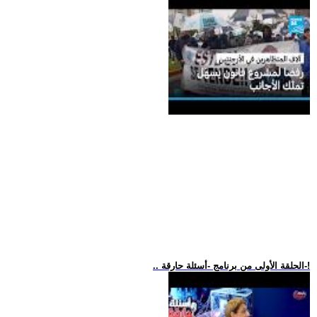
.. الحلقة الأولى من برنامج -أسئلة حارقة-!