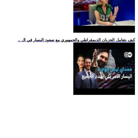
.. كيف يتعامل الحزبان الديمقراطي والجمهوري مع صعود اليسار في ال