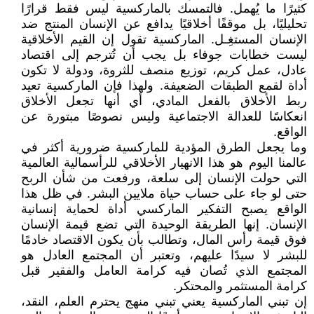
كثيرًا ما يُهمل. فالتمسك بالماركسية ليس فقط قرارًا
تحليليًا، بل موقفًا أخلاقيًا يدافع عن الإنسان المنتج ضد
الإنسان المستغِـل. الماركسية تقول إن القيم الأخلاقية
ليست خطابات جوفاء بل يجب أن تُترجم إلى اقتصاد
عادل، عمل كريم، توزيع منصف للثروة، ودولة لا تكون
أداة لقمع الطبقات الضعيفة. ولهذا فإن الماركسية تعيد
ربط الأخلاق بالفعل المادي، أي أنها تجعل الأخلاق
انعكاسًا للعدالة الاجتماعية وليس نصوصًا مبتورة عن
الواقع.
وما يجعل الطرق المؤدية للماركسية ضرورية أكثر في
عالمنا اليوم هو هذا الانهيار الأخلاقي للرأسمالية العالمية
التي حولت الإنسان إلى سلعة، ورفعت من شأن الربح
حتى لو جاء على حساب حياة ملايين البشر. في ظل هذا
الواقع يصبح التفكير الماركسي أداة لحماية إنسانية
الإنسان. إنها الطريقة الوحيدة التي تضع قيمة الإنسان
فوق قيمة رأس المال، وتطالب بأن يكون الاقتصاد خادمًا
للبشر لا سيدًا عليهم، وتعتبر أن المجتمع العادل هو
المجتمع الذي تُصان فيه كرامة العامل والفقير قبل
كرامة المستثمر والمحتكر.
إن تبني الماركسية يعني تبني منهج يحترم العلم، النقد،