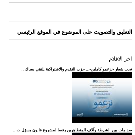
التعليق والتصويت على الموضوع في الموقع الرئيسي
اخر الافلام
.. تحت شعار -نزعمو كاملين-... حزب التقدم والاشتراكية يلتقي بساك
.. صدامات بين الشرطة وآلاف المتظاهرين رفضا لمشروع قانون يسهّل ت