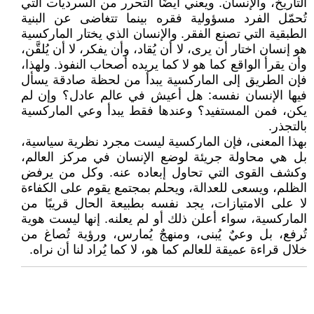
التاريخ، والإنسان. ويعني أيضًا التحرر من السرديات التي
تُحمّل الفرد مسؤولية فقره بينما تتغاضى عن البنية
الطبقية التي تصنع الفقر. والإنسان الذي يختار الماركسية
هو إنسان اختار أن يرى، لا أن يُقاد، وأن يفكر، لا أن يُلقَّن،
وأن يقرأ الواقع كما هو لا كما يريده أصحاب النفوذ. ولهذا،
فإن الطريق إلى الماركسية يبدأ من لحظة صادقة يسأل
فيها الإنسان نفسه: هل أعيش في عالم عادل؟ وإن لم
يكن، فمن المستفيد؟ وعندها فقط يبدأ وعي الماركسية
بالتجذر.
بهذا المعنى، فإن الماركسية ليست مجرد نظرية سياسية،
بل هي محاولة جريئة لوضع الإنسان في مركز العالم،
وكشف القوى التي تحاول إبعاده عنه. وكل من يرفض
الظلم، ويسعى للعدالة، ويحلم بمجتمع يقوم على الكفاءة
لا على الامتيازات، يجد نفسه بطبيعة الحال قريبًا من
الماركسية، سواء أعلن ذلك أو لم يعلنه. إنها ليست هوية
تُرفع، بل وعيٌ يُبنى، ومنهجٌ يُمارس، ورؤية تُصاغ من
خلال قراءة عميقة للعالم كما هو، لا كما يُراد لنا أن نراه.