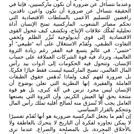
وعندما نتساءل عن ضرورة أن نكون ماركسيين، فإننا في
الحقيقة نتساءل عن ضرورة أن نكون واعين، ناقدين،
رافضين للتسليم الأعمى بالسلطات الاقتصادية التي
تحكم مصائر الشعوب. الماركسية تمنح الإنسان أداة
تحليلية تُفكّك علاقات الإنتاج، وتكشف كيف تتحول القوى
الاقتصادية إلى قوى أيديولوجية تُبرِّر الظلم وتُخفي
التفاوت الطبقي، وتُقدّم الاستغلال على أنه “طبيعي” أو
“حتمي”. في عالمٍ يتسع فيه الفقر رغم زيادة الثروة
العالمية، وتزداد فيه قوة الشركات العملاقة على حساب
الإنسان، وتتحول فيه الحكومات إلى أدوات بيد رأس
المال العالمي، تصبح الماركسية ليست فقط خيارًا فكريًا،
بل ضرورة لفهم كيف ولماذا تُدهَس حقوق الطبقات
العاملة والفقيرة. إنها النظرية التي تعلن بوضوح أن
الإنسان ليس مجرد ترس في آلة كبرى، بل هو قوة
منتجة يحق لها العيش الكريم، وأن الثروة التي يصنعها
العامل يجب ألا تُسرَق منه لصالح أقلية تملك رأس المال
وتتحكم بالقرار السياسي.
إن أهم ما يجعل الماركسية ضرورية هو أنها تُقدّم تفسيرًا
لا يمكن تجاوزه لفكرة أن التاريخ لا يتحرك بالعاطفة ولا
بالأخلاق المجردة، بل بالمصلحة والصراع. عندما نرى