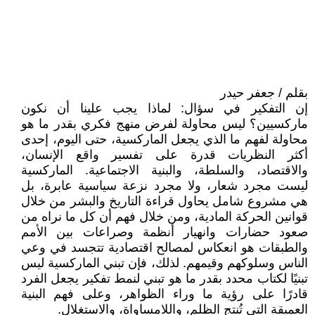
بقلم / جعفر حيدر
إن التفكير في سؤال: لماذا يجب علينا أن نكون
ماركسيين؟ ليس محاولة لفرض منهج فكري بقدر ما هو
محاولة لفهم ما الذي يجعل الماركسية، حتى اليوم، إحدى
أكثر النظريات قدرة على تفسير واقع الإنسان،
والاقتصاد، والسلطة، والبنية الاجتماعية. الماركسية
ليست مجرد شعار، ولا مجرد نزعة سياسية عابرة، بل
هي مشروع شامل يحاول قراءة التاريخ والبشر من خلال
قوانين الحركة المادية، ومن خلال فهم أن كل ما نراه من
صعود حضارات وانهيار أنظمة وصراعات بين الأمم
والطبقات هو انعكاس لمصالح اقتصادية تتجسد في وعي
الناس وسلوكهم وقيمهم. لذلك، فإن تبني الماركسية ليس
تبنيًا لكتاب محدد بقدر ما هو تبني لنمط تفكير يجعل الفرد
قادرًا على رؤية ما وراء الظواهر، وعلى فهم البنية
العميقة التي تُنتج الظلم، واللامساواة، والاستغلال.