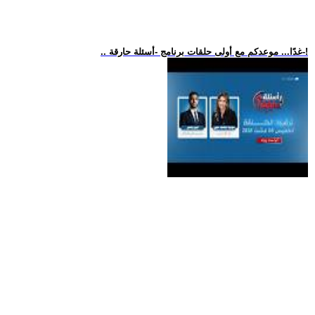
.. غدًا... موعدكم مع أولى حلقات برنامج -أسئلة حارقة-!