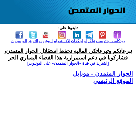
تابعونا على:
بودكاست
بنترست
تيلكرام
لينكدإن
الانستغرام
اليوتيوب
التويتر
الفيسبوك
تبرعاتكم وتبرعاتكن المالية تحفظ استقلال الحوار المتمدن،
فشاركونا في دعم استمرارية هذا الفضاء اليساري الحر
[اشترك في قناة ‫«الحوار المتمدن» على اليوتيوب]
الحوار المتمدن - موبايل
الموقع الرئيسي