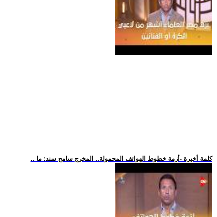
.. كلمة أخيرة -أزمة خطوط الهواتف المحمولة.. المخرج سامح سند: ما