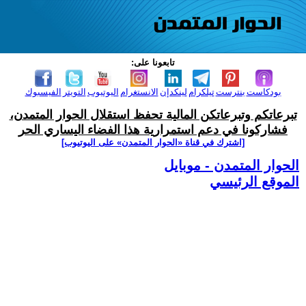
تابعونا على:
بودكاست
بنترست
تيلكرام
لينكدإن
الانستغرام
اليوتيوب
التويتر
الفيسبوك
تبرعاتكم وتبرعاتكن المالية تحفظ استقلال الحوار المتمدن،
فشاركونا في دعم استمرارية هذا الفضاء اليساري الحر
[اشترك في قناة ‫«الحوار المتمدن» على اليوتيوب]
الحوار المتمدن - موبايل
الموقع الرئيسي