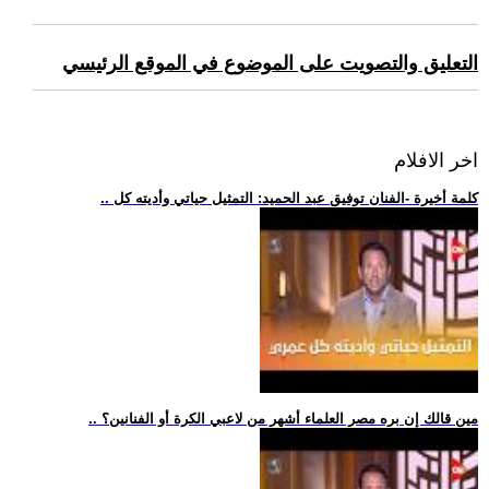
التعليق والتصويت على الموضوع في الموقع الرئيسي
اخر الافلام
.. كلمة أخيرة -الفنان توفيق عبد الحميد: التمثيل حياتي وأديته كل
.. مين قالك إن بره مصر العلماء أشهر من لاعبي الكرة أو الفنانين؟