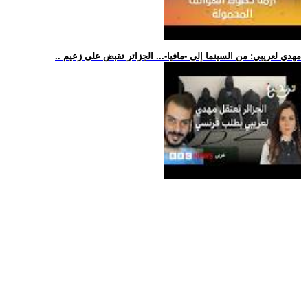
.. مهدي لعريبي: من السينما إلى -مافيا-... الجزائر تقبض على زعيم