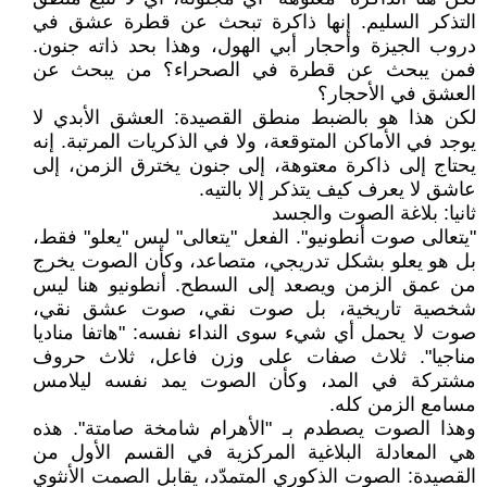
التذكر السليم. إنها ذاكرة تبحث عن قطرة عشق في
دروب الجيزة وأحجار أبي الهول، وهذا بحد ذاته جنون.
فمن يبحث عن قطرة في الصحراء؟ من يبحث عن
العشق في الأحجار؟
لكن هذا هو بالضبط منطق القصيدة: العشق الأبدي لا
يوجد في الأماكن المتوقعة، ولا في الذكريات المرتبة. إنه
يحتاج إلى ذاكرة معتوهة، إلى جنون يخترق الزمن، إلى
عاشق لا يعرف كيف يتذكر إلا بالتيه.
ثانيا: بلاغة الصوت والجسد
"يتعالى صوت أنطونيو". الفعل "يتعالى" ليس "يعلو" فقط،
بل هو يعلو بشكل تدريجي، متصاعد، وكأن الصوت يخرج
من عمق الزمن ويصعد إلى السطح. أنطونيو هنا ليس
شخصية تاريخية، بل صوت نقي، صوت عشق نقي،
صوت لا يحمل أي شيء سوى النداء نفسه: "هاتفا مناديا
مناجيا". ثلاث صفات على وزن فاعل، ثلاث حروف
مشتركة في المد، وكأن الصوت يمد نفسه ليلامس
مسامع الزمن كله.
وهذا الصوت يصطدم بـ "الأهرام شامخة صامتة". هذه
هي المعادلة البلاغية المركزية في القسم الأول من
القصيدة: الصوت الذكوري المتمدّد، يقابل الصمت الأنثوي