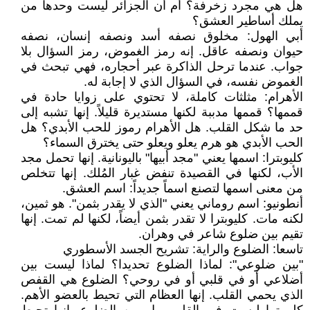
هل هي مجرد زخرفة؟ أم أن الجزائر ليست وحدها من
يملك أساطير العشق؟
أبي الهول: مخلوق نصفه أسد ونصفه إنسان، نصفه
حيوان ونصفه عاقل. إنه رمز الغموض، رمز السؤال بلا
جواب. عندما ترحل الذاكرة عبر أحجاره، فهي تبحث في
الغموض نفسه، في السؤال الذي لا إجابة له.
الأهرام: مثلثات كاملة، لا تحتوي على زوايا حادة في
قممها؟ قممها مدببة لكنها مستديرة قليلاً. إنها تشبه إلى
حد ما شكل القلب. هل الأهرام رموز للحب الأبدي؟ هل
الحب الأبدي هو هرم يعلو ويعلو حتى يخترق السماء؟
كليوبترا: اسمها يعني "مجد أبيها" باليونانية. إنها تحمل مجد
الأب، لكنها في القصيدة تنفض غبار المُلك. إنها تتخلص
من معنى اسمها لتصنع اسماً جديداً: اسم العشق.
أنطونيو: اسم روماني يعني "الذي لا يقدر بثمن". هو ثمين،
لكنه مات. كليوبترا لا تقدر بثمن أيضاً، لكنها لم تمت. إنها
تقيم بين ضلوع شاعر في وهران.
تاسعا: الضلوع والراية: تشريح الجسد الأسطوري
"بين ضلوعي": لماذا الضلوع تحديدا؟ لماذا ليست بين
أضلاعي أو في قلبي أو في روحي؟ الضلوع هي القفص
الذي يحمي القلب. إنها العظام التي تحيط بالعضو الأهم.