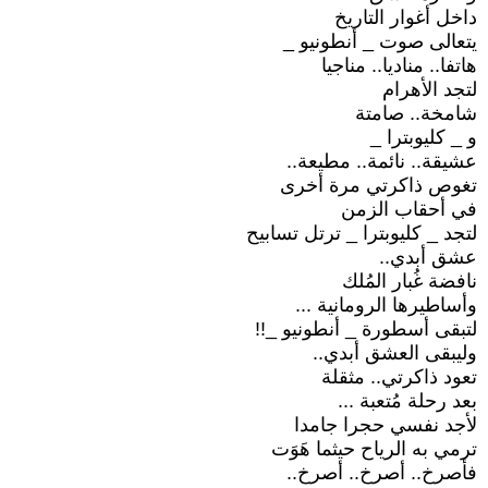
داخل أغوار التاريخ
يتعالى صوت _ أنطونيو _
هاتفا.. مناديا.. مناجيا
لتجد الأهرام
شامخة.. صامتة
و _ كليوبترا _
عشيقة.. نائمة.. مطيعة..
تغوص ذاكرتي مرة أخرى
في أحقاب الزمن
لتجد _ كليوبترا _ ترتل تسابيح
عشق أبدي..
نافضة غُبار المُلك
وأساطيرها الرومانية ...
لتبقى أسطورة _ أنطونيو _!!
وليبقى العشق أبدي..
تعود ذاكرتي.. مثقلة
بعد رحلة مُتعبة ...
لأجد نفسي حجرا جامدا
ترمي به الرياح حيثما هَوَت
فأصرخ.. أصرخ.. أصرخ..