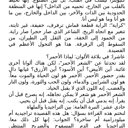
كليوبترا ليست في القلب، بل بين الضلوع. إنها تحيط
بالقلب من الخارج، تحميه من الداخل؟ إنها في المنطقة
الحدودية بين الذات والآخر، بين الداخل والخارج، بين ما
هو أنا وما هو ليس أنا.
"كراية": الراية قطعة قماش ترفرف، خفيفة، غير ثابتة،
تتغير مع اتجاه الريح. الشاعر الذي صار حجرا صار راية.
من الجمود إلى الخفة، من الثقل إلى الطيران، من
السقوط إلى الرفرفة. هذا هو التحول الأعظم في
القصيدة.
عاشرا: في بلاغة الألوان: لماذا الأحمر؟
لقد تحدثنا عن "الشعر الأحمر"، لكن هناك ألوانا أخرى
غائبة. أين الأبيض؟ أين الأسود؟ أين الأزرق؟ غيابها دال
بقدر حضور الأحمر. الأحمر هو لون الحياة والموت معاً.
هو لون الشرايين والدماء، ولون الحب والثورة، ولون النار
والغضب. إنه اللون الذي لا يقبل الحياد.
الشعر الأحمر هو شعر لا يمكن تجاهله. إنه يصرخ قبل أن
يقرأ. إنه يدمي قبل أن يكتب. إنه يقتل قبل أن يحيي.
حادي عشر: النبرة العامة: بين التراجيديا والملهاة
لنختم هذه القراءة بسؤال: هل هذه القصيدة تراجيدية أم
ميلودرامية أم ساخرة؟ الجواب: إنها كل ذلك معا.
التراجيديا في الدم المسفوح والضريح المنتظر.