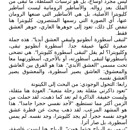
ليس مجرد أوساخ، بل هو ترسبات السلطة، ما تبقى من
الملك بعد زواله. والأساطير الرومانية ليست أساطير
كليوبترا الأصلية، بل هي الأساطير التي صنعها الرومان
عنها، أي الصورة التي رسمها المنتصرون. كليوبترا هنا
تنفض كل ذلك، تعود إلى جوهرها العاري، جوهر العشق
فقط.
"لتبقى أسطورة أنطونيو وليبقي العشق أبديا". هذه جملة
صغيرة لكنها عميقة جدا. أسطورة أنطونيو تبقى،
وكليوبترا؟ لم يقل "لتبقى أسطورة كليوبترا". هي تضحى
بأسطورتها لتبقى أسطورته، أو بالأحرى، أسطورتهما معا
تحت مسمى "العشق الأبدي". هذا هو الفرق بين العاشق
والمعشوق: العاشق يصير أسطورة، والمعشوق يصير
العشق نفسه.
رابعا: التحول الوجودي: من البحث إلى الكينونة
"تعود ذاكرتي مثقلة بعد رحلة متعبة". العودة هنا مثقلة،
وليست خفيفة. الذاكرة لم تعد كما ذهبت، لقد حملت من
الزمن أكثر مما تستطيع. "لأجد نفسي حجرا جامدا". هذا
هو المشهد المرعب. لقد ذهب يبحث عن قطرة عشق
فوجد نفسه حجراً. لم يجد كليوبترا، وجد نفسه. لم يمس
أسطورة، بل صار أثرا.
"ترمي به الرياح حيثما هوت". الرياح هنا ليست عاصفة،