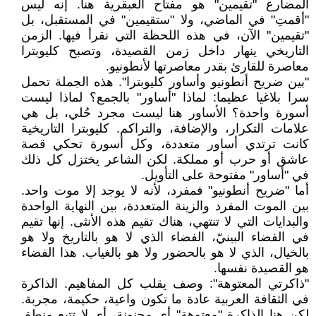
المضارع "تقيمين" هو مفتاح العبقرية هنا. إنه ليس
"أقمتِ" في الماضي، ولا "ستقيمين" في المستقبل، بل
"تقيمين" الآن، في هذه اللحظة التي نقرأ فيها. الزمن
التاريخي ينهار داخل زمن القصيدة، وتصبح كليوبترا
معاصرة للقارئ بقدر معاصرتها لأنطونيو.
"بين ضريح أنطونيو وأساور كليوبترا". هذه الجملة تحمل
سرا بلاغيا عظيما: لماذا "أساور" بالجمع؟ لماذا ليست
أسورة واحدة؟ الأساور هنا ليست مجرد حُلي، بل هي
علامات التكرار، والإضافة، والتراكم. كليوبترا التاريخية
كانت ترتدي أساور متعددة، وكل أسورة تحكي قصة
عاشق أو حرب أو مملكة. لكن الشاعر يختزل كل ذلك
في "أساور" مفتوحة على التأويل.
أما "ضريح أنطونيو" فمفرد، لأنه لا يوجد إلا موت واحد.
بين الموت المفرد والزينة المتعددة، بين النهاية الواحدة
والبدايات التي لا تنتهي، هناك تقيم هذه الأنثى. إنها تقيم
في الفضاء البينيّ، الفضاء الذي لا هو بالتاريخ ولا هو
بالخيال، الذي لا هو بالحضور ولا هو بالغياب. هذا الفضاء
هو القصيدة نفسها.
"ذاكرتي المعتوهة": وصف يقلب كل المفاهيم. الذاكرة
في الثقافة العربية عادة ما تكون واعية، حكيمة، مجربة.
لكن هنا الذاكرة "معتوهة" أي مجنونة، أي لا تتبع منطق