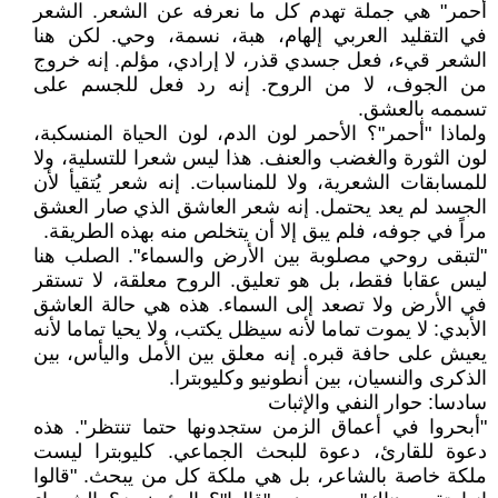
أحمر" هي جملة تهدم كل ما نعرفه عن الشعر. الشعر
في التقليد العربي إلهام، هبة، نسمة، وحي. لكن هنا
الشعر قيء، فعل جسدي قذر، لا إرادي، مؤلم. إنه خروج
من الجوف، لا من الروح. إنه رد فعل للجسم على
تسممه بالعشق.
ولماذا "أحمر"؟ الأحمر لون الدم، لون الحياة المنسكبة،
لون الثورة والغضب والعنف. هذا ليس شعرا للتسلية، ولا
للمسابقات الشعرية، ولا للمناسبات. إنه شعر يُتقيأ لأن
الجسد لم يعد يحتمل. إنه شعر العاشق الذي صار العشق
مراً في جوفه، فلم يبق إلا أن يتخلص منه بهذه الطريقة.
"لتبقى روحي مصلوبة بين الأرض والسماء". الصلب هنا
ليس عقابا فقط، بل هو تعليق. الروح معلقة، لا تستقر
في الأرض ولا تصعد إلى السماء. هذه هي حالة العاشق
الأبدي: لا يموت تماما لأنه سيظل يكتب، ولا يحيا تماما لأنه
يعيش على حافة قبره. إنه معلق بين الأمل واليأس، بين
الذكرى والنسيان، بين أنطونيو وكليوبترا.
سادسا: حوار النفي والإثبات
"أبحروا في أعماق الزمن ستجدونها حتما تنتظر". هذه
دعوة للقارئ، دعوة للبحث الجماعي. كليوبترا ليست
ملكة خاصة بالشاعر، بل هي ملكة كل من يبحث. "قالوا