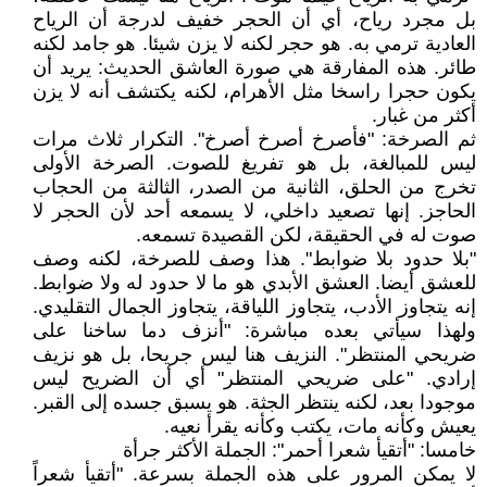
بل مجرد رياح، أي أن الحجر خفيف لدرجة أن الرياح
العادية ترمي به. هو حجر لكنه لا يزن شيئا. هو جامد لكنه
طائر. هذه المفارقة هي صورة العاشق الحديث: يريد أن
يكون حجرا راسخا مثل الأهرام، لكنه يكتشف أنه لا يزن
أكثر من غبار.
ثم الصرخة: "فأصرخ أصرخ أصرخ". التكرار ثلاث مرات
ليس للمبالغة، بل هو تفريغ للصوت. الصرخة الأولى
تخرج من الحلق، الثانية من الصدر، الثالثة من الحجاب
الحاجز. إنها تصعيد داخلي، لا يسمعه أحد لأن الحجر لا
صوت له في الحقيقة، لكن القصيدة تسمعه.
"بلا حدود بلا ضوابط". هذا وصف للصرخة، لكنه وصف
للعشق أيضا. العشق الأبدي هو ما لا حدود له ولا ضوابط.
إنه يتجاوز الأدب، يتجاوز اللياقة، يتجاوز الجمال التقليدي.
ولهذا سيأتي بعده مباشرة: "أنزف دما ساخنا على
ضريحي المنتظر". النزيف هنا ليس جريحا، بل هو نزيف
إرادي. "على ضريحي المنتظر" أي أن الضريح ليس
موجودا بعد، لكنه ينتظر الجثة. هو يسبق جسده إلى القبر.
يعيش وكأنه مات، يكتب وكأنه يقرأ نعيه.
خامسا: "أتقيأ شعرا أحمر": الجملة الأكثر جرأة
لا يمكن المرور على هذه الجملة بسرعة. "أتقيأ شعراً