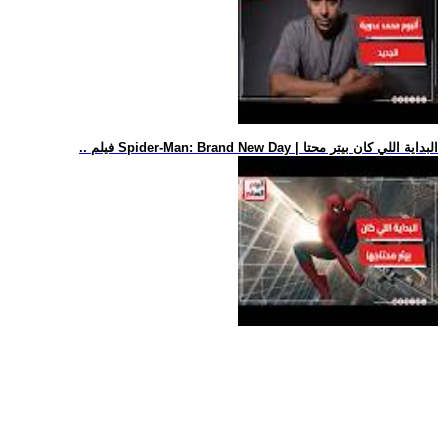
.. فيلم Spider-Man: Brand New Day | البداية اللي كان بيتر محتا