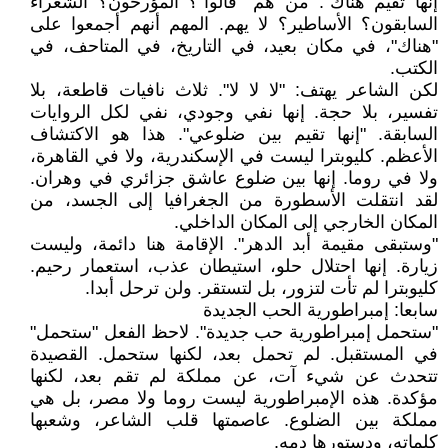
إنها تقيم هناك". من هم "قالوا"؟ المؤرخون؟ الشعراء
السابقون؟ الأساطير؟ لا يهم. المهم أنهم أجمعوا على
"هناك"، في مكان بعيد، في التاريخ، في المتاحف، في
الكتب.
لكن الشاعر يهتف: "لا لا لا". ثلاث نافيات قاطعة، بلا
تفسير، بلا حجة. إنها نفي وجودي، نفي لكل الروايات
السابقة. "إنها تقيم بين ضلوعي". هذا هو الاكتشاف
الأعظم. كليوبترا ليست في الإسكندرية، ولا في القاهرة،
ولا في روما. إنها بين ضلوع عاشق جزائري في وهران.
لقد انتقلت الأسطورة من الجغرافيا إلى الجسد، من
المكان الخارجي إلى المكان الداخلي.
"وستبقى مقيمة أبد الدهر". الإقامة هنا دائمة، وليست
زيارة. إنها احتلال حلو، استيطان عذب، استعمار رحيم.
كليوبترا لم تأت لتزور، بل لتستقر. ولن ترحل أبدا.
سابعا: إمبراطورية الحب الجديدة
"ستحمل إمبراطورية حب جديدة". لاحظ الفعل "ستحمل"
في المستقبل. لم تحمل بعد، لكنها ستحمل. القصيدة
تتحدث عن شيء آت، عن مملكة لم تقم بعد، لكنها
مؤكدة. هذه الإمبراطورية ليست روما ولا مصر، بل هي
مملكة بين الضلوع. عاصمتها قلب الشاعر، وشعبها
كلماته، ودستورها دمه.