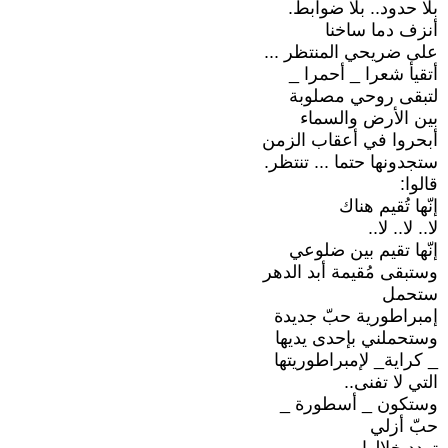
بلا حدود.. بلا ضوابط.
أنزف دما ساخنا
على ضريحي المنتظر ...
أتقيأ شعرا _ أحمرا _
لتبقى روحي مصلوبة
بين الأرض والسماء
أبحروا في أعقاب الزمن
ستجدونها حتما ... تنتظر.
قالوا:
إنّها تُقيم هناك
لا.. لا.. لا..
إنّها تقيم بين ضلوعي
وستبقى مُقيمة أبد الدهر
ستحمل
إمبراطورية حبّ جديدة
وستحملني بإحدى يديها
_ كراية_ لإمبراطوريتها
التي لا تفنى..
وستكون _ أسطورة _
حبّ أزلي