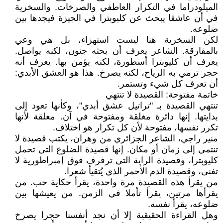
الميلودراما في التكرار العاطفي والصرخات. والسخرية
في أن عاشقا يبحث عن كليوبترا في الجيزة فيجدها بين
ضلوعه.
لكن السخرية هنا ليست استهزاء، بل هي وعي
بالمفارقة. الشاعر يعرف أن بحثه جنون، لكنه يواصل.
يعرف أن كليوبترا أسطورة، لكنه يؤمن بها. يعرف أنه
حجر ترمي به الرياح، لكنه يصرخ. هذا هو العشق الأبدي:
أن تعرف كل شيء وتستمر.
خاتمة مفتوحة: القصيدة لا تنتهي
تنتهي القصيدة بـ "تراتيل عشق أبدي"، وكأنها تعود إلى
بدايتها. إنها دائرة مغلقة ومفتوحة في آن. مغلقة لأنها
تكرر نفسها، مفتوحة لأن كل تكرار هو اختلاف.
منير راجي، الشاعر الجزائري من وهران، يكتب قصيدة لا
تنتمي إلى زمان أو مكان. إنها قصيدة الضلوع التي تحمل
كليوبترا، وقصيدة الراية التي ترفرف فوق إمبراطورية لا
تفنى، وقصيدة الدم الأحمر الذي يُتقيأ شعرا.
من يقرأ هذه القصيدة مرة واحدة، يقرأ حكاية حب. من
يقرأها مرتين، يقرأ تأملا في الزمن. من يعيشها بين
ضلوعه، يقرأ نفسه.
وهل القراءة الحقيقية إلا أن نجد أنفسنا حجرا يصرخ