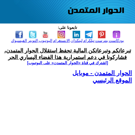
تابعونا على:
بودكاست
بنترست
تيلكرام
لينكدإن
الانستغرام
اليوتيوب
التويتر
الفيسبوك
تبرعاتكم وتبرعاتكن المالية تحفظ استقلال الحوار المتمدن،
فشاركونا في دعم استمرارية هذا الفضاء اليساري الحر
[اشترك في قناة ‫«الحوار المتمدن» على اليوتيوب]
الحوار المتمدن - موبايل
الموقع الرئيسي