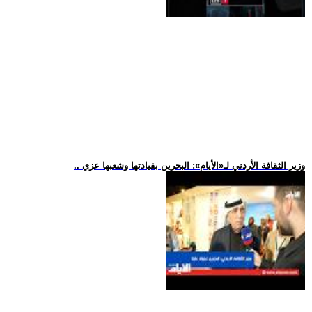
.. وزير الثقافة الأردني لـ«الأيام»: البحرين بقيادتها وشعبها عزي