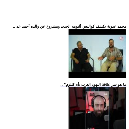
.. محمد عدوية يكشف كواليس ألبومه الجديد ومشروع عن والده أحمد عد
.. ما هو سر علاقة اليهود العرب بأم كلثوم؟