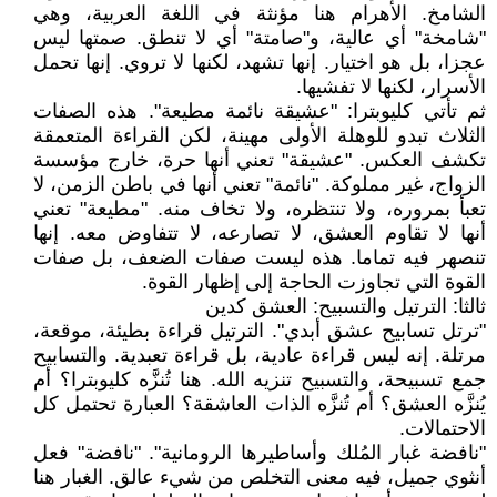
الشامخ. الأهرام هنا مؤنثة في اللغة العربية، وهي
"شامخة" أي عالية، و"صامتة" أي لا تنطق. صمتها ليس
عجزا، بل هو اختيار. إنها تشهد، لكنها لا تروي. إنها تحمل
الأسرار، لكنها لا تفشيها.
ثم تأتي كليوبترا: "عشيقة نائمة مطيعة". هذه الصفات
الثلاث تبدو للوهلة الأولى مهينة، لكن القراءة المتعمقة
تكشف العكس. "عشيقة" تعني أنها حرة، خارج مؤسسة
الزواج، غير مملوكة. "نائمة" تعني أنها في باطن الزمن، لا
تعبأ بمروره، ولا تنتظره، ولا تخاف منه. "مطيعة" تعني
أنها لا تقاوم العشق، لا تصارعه، لا تتفاوض معه. إنها
تنصهر فيه تماما. هذه ليست صفات الضعف، بل صفات
القوة التي تجاوزت الحاجة إلى إظهار القوة.
ثالثا: الترتيل والتسبيح: العشق كدين
"ترتل تسابيح عشق أبدي". الترتيل قراءة بطيئة، موقعة،
مرتلة. إنه ليس قراءة عادية، بل قراءة تعبدية. والتسابيح
جمع تسبيحة، والتسبيح تنزيه الله. هنا تُنزَّه كليوبترا؟ أم
يُنزَّه العشق؟ أم تُنزَّه الذات العاشقة؟ العبارة تحتمل كل
الاحتمالات.
"نافضة غبار المُلك وأساطيرها الرومانية". "نافضة" فعل
أنثوي جميل، فيه معنى التخلص من شيء عالق. الغبار هنا