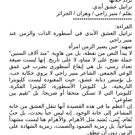
تردد خلالها
تراتيل عشق أبدي.
بقلم / منير راجي / وهران / الجزائر
****************************
القراءة:
تراتيل العشق الأبدي في أسطورة الذات والزمن عند
منير راجي
تمهيد: حين يصير الزمن امرأة
لا يبدأ النص من نقطة، بل من هاوية. "منذ آلاف السنين"
جملة تفتح على لا متناهٍ، لا على تأريخ. إنها ليست صيغة
تعداد زمني، بل هي إيقاع أسطوري يضرب في عمق
الوعي الجمعي. الشاعر منير راجي لا يروي حكاية حب،
بل يؤسس ديانة عشق، حيث المعبودة ليست كليوبترا
التاريخية، بل كليوبترا الأسطورة، كليوبترا الفكرة،
كليوبترا التي لا تسكن متحفا أو ضريحا، بل "تقيم بين
ضلوعي".
إن أعظم ما في هذه القصيدة أنها تنقل العشق من خانة
المشاعر إلى خانة الوجود. إنه ليس حباً يحدث، بل حبٌ
يُقام، يُبنى، يُشيد مثل الأهرام. والأهرام هنا ليست مشهداً
سياحياً، بل رمزية الصمود والصمت، رمزية الشهادة على
الزمن دون أن تنطق.