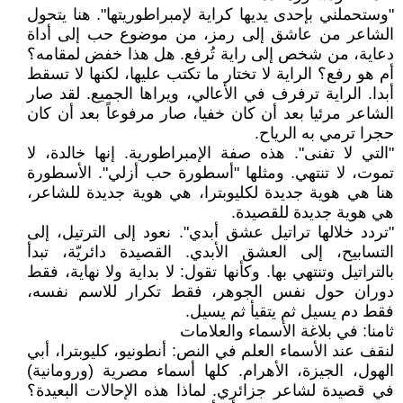
"وستحملني بإحدى يديها كراية لإمبراطوريتها". هنا يتحول
الشاعر من عاشق إلى رمز، من موضوع حب إلى أداة
دعاية، من شخص إلى راية تُرفع. هل هذا خفض لمقامه؟
أم هو رفع؟ الراية لا تختار ما تكتب عليها، لكنها لا تسقط
أبدا. الراية ترفرف في الأعالي، ويراها الجميع. لقد صار
الشاعر مرئيا بعد أن كان خفيا، صار مرفوعاً بعد أن كان
حجرا ترمي به الرياح.
"التي لا تفنى". هذه صفة الإمبراطورية. إنها خالدة، لا
تموت، لا تنتهي. ومثلها "أسطورة حب أزلي". الأسطورة
هنا هي هوية جديدة لكليوبترا، هي هوية جديدة للشاعر،
هي هوية جديدة للقصيدة.
"تردد خلالها تراتيل عشق أبدي". نعود إلى الترتيل، إلى
التسابيح، إلى العشق الأبدي. القصيدة دائريّة، تبدأ
بالتراتيل وتنتهي بها. وكأنها تقول: لا بداية ولا نهاية، فقط
دوران حول نفس الجوهر، فقط تكرار للاسم نفسه،
فقط دم يسيل ثم يتقيأ ثم يسيل.
ثامنا: في بلاغة الأسماء والعلامات
لنقف عند الأسماء العلم في النص: أنطونيو، كليوبترا، أبي
الهول، الجيزة، الأهرام. كلها أسماء مصرية (ورومانية)
في قصيدة لشاعر جزائري. لماذا هذه الإحالات البعيدة؟