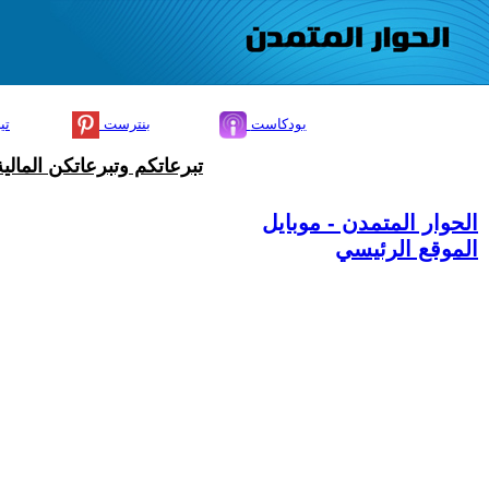
بودكاست
بنترست
تي
تبرعاتكم وتبرعاتكن المال
الحوار المتمدن - موبايل
الموقع الرئيسي