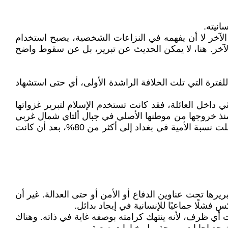
انيته.
 الآخر لا أن يفهمه في النزاعات الشخصية، يصبح استخدام
الآخر. هنا، لا يمكن الحديث عن تبرير، بل عن سقوط واضح
للفترة التي تلت الخلافة الراشدة الأولى، أي حتى استشهاد
ي داخل العائلة، فقد كانت تستخدم الإسلام لتبرير غزواتها
منذ خروجها من موطنها الأصلي في جبال ألتاي شمال غربي
منغوليا. وقد أدى ذلك إلى تدهور الثقافة والعلوم في العالم الإسلامي نتيجة تجنيد معظم أبناء المسلمين في حروبها، حتى وصلت نسبة الأمية في بغداد إلى أكثر من 80%، بعد أن كانت
رها تحت عناوين الدفاع أو الأمن أو حتى العدالة. غير أن
 فشلًا جماعيًا للإنسانية في إيجاد بدائل.
 أي ظرف، لأنه ينتهك كرامته بوصفه غاية في ذاته. وهناك