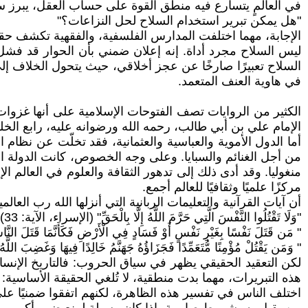
في العالمٍ يتسارع فيه منطق القوة على حساب العقل، يبرز س
"هل يمكن تبرير استخدام السلاح لحل النزاعات؟"
الإجابة، مهما اختلفت المدارس الفلسفية، والفقهية تكشف حقي
ليس السلاح مجرد أداة. إنه إعلان ضمني بأن الحوار قد فشل،
السلاح تعبيرًا صارخًا عن عجز أخلاقي، حيث يتحول الخلاف إ
في هاوية العنف المتعمد.
الكثير من الروايات تصف الفتوحات الإسلامية على أنها غزوات م
الإمام علي بن أبي طالب، رحمه الله ورضوانه عليه، رابع الخل
أما الدول الأموية والعباسية والعثمانية، فقد تخلّت عن نظام 
من أجل الغنائم والسبايا. وعلى وجه الخصوص، كانت الدولة ا
مركزًا علميًا وثقافيًا للعالم أجمع.
أن آيات القرآنية والتعليمات الربانية التي أنزلها الله رب العالم
"وَلَا تَقْتُلُوا النَّفْسَ الَّتِي حَرَّمَ اللَّهُ إِلَّا بِالْحَقِّ" (الإسراء، الآية: 33)
" مَن قَتَلَ نَفْسًا بِغَيْرِ نَفْسٍ أَوْ فَسَادٍ فِي الْأَرْضِ فَكَأَنَّمَا قَتَلَ النَّ
" وَمَن يَقْتُلْ مُؤْمِنًا مُّتَعَمِّدًا فَجَزَاؤُهُ جَهَنَّمُ خَالِدًا فِيهَا وَغَضِبَ اللَّهُ 
لكن التعقيد الحقيقي يظهر في سياق الحروب: فالتاريخ الإنسان
هذه التبريرات، مهما بدت منطقية، لا تُلغي الحقيقة الأساسية: 
اختلف الناس في تفسير هذه الظاهرة، لكنهم اتفقوا ضمنيًا عل