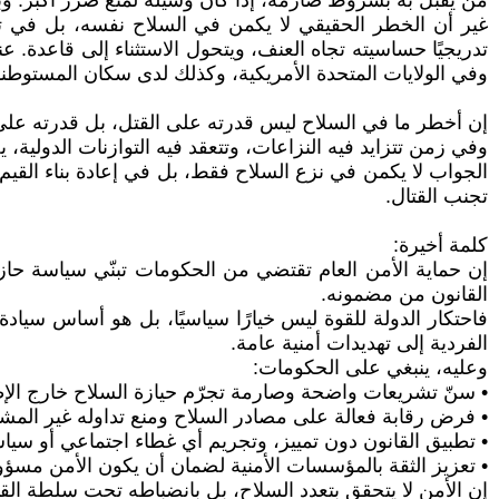
من يقبل به بشروط صارمة، إذا كان وسيلة لمنع ضرر أكبر. وب
غير أن الخطر الحقيقي لا يكمن في السلاح نفسه، بل في تطبيع
تدريجيًا حساسيته تجاه العنف، ويتحول الاستثناء إلى قاعدة. ع
وفي الولايات المتحدة الأمريكية، وكذلك لدى سكان المستوطن
إن أخطر ما في السلاح ليس قدرته على القتل، بل قدرته على إ
وفي زمن تتزايد فيه النزاعات، وتتعقد فيه التوازنات الدولية
الجواب لا يكمن في نزع السلاح فقط، بل في إعادة بناء القيم ا
تجنب القتال.
كلمة أخيرة:
إن حماية الأمن العام تقتضي من الحكومات تبنّي سياسة حازم
القانون من مضمونه.
فاحتكار الدولة للقوة ليس خيارًا سياسيًا، بل هو أساس سياد
الفردية إلى تهديدات أمنية عامة.
وعليه، ينبغي على الحكومات:
• سنّ تشريعات واضحة وصارمة تجرّم حيازة السلاح خارج الإ
• فرض رقابة فعالة على مصادر السلاح ومنع تداوله غير المش
• تطبيق القانون دون تمييز، وتجريم أي غطاء اجتماعي أو سي
• تعزيز الثقة بالمؤسسات الأمنية لضمان أن يكون الأمن مسؤول
إن الأمن لا يتحقق بتعدد السلاح، بل بانضباطه تحت سلطة القا