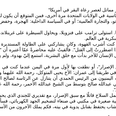
لرئاسية في الولايات المتحدة مرة أخرى، فمن المتوقع أن يكون
و، والتجارة العالمية؛ أو في السياسة الداخلية: الهجرة، وخف
ًا. استولى ترامب على فنزويلا، ويحاول السيطرة على غرينلاند
سكرية في العالم.
نت أشرب القهوة، وكان يشاركني على الطاولة المستديرة عا
 اضطررتُ إلى القتل". فألقيتُ عليه محاضرةً عمّا أعتبره أن 
قتل الإنسان للآخر بدأت مع خلق البشرية، استمع إليّ بهدوء، و
الإصرار"، أو نطقت بها لأول مرة في اليمن عندما كنت في
في طريقنا إلى عمران: الأخ يحيى المتوكل، رحمة الله عليهما 
ليمنيون من الرئيس الحمدي أن يتنازل عن الرئاسة لصالح الم
عبدالله صالح بتوسط من الشيخ عبدالله الأحمر، رحمة الله علي
.
ل السلاح قاتلًا مع سبق الإصرار، مع تقديري للجندي الذي يحمي ا
ائية صغيرة في مكتبي في صنعاء لتضخيم الجهد الكهربائي، فسأ
ي شاب يحتفظ بقنابل يدوية في بيته، فكم يملك الآخرون من الأس