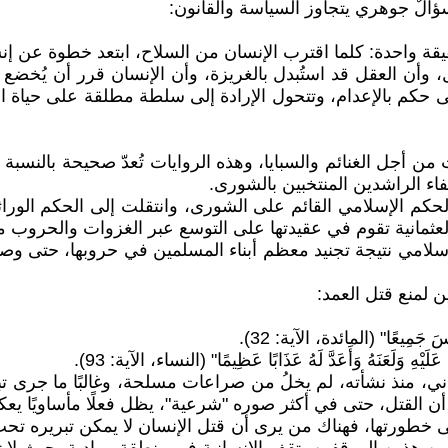
ؤالٌ جوهري يتجاوز السياسة والقانون:
قة واحدة: كلما اقترب الإنسان من السلاح، ابتعد خطوة عن إنس
 وأن العقل قد استُبدل بالغريزة، وأن الإنسان قرر أن يُخضع
لى حكم بالإعدام، وتتحول الإرادة إلى سلطة مطلقة على حياة 
ن أجل الغنائم والسبايا، وهذه الروايات تُعدّ صحيحة بالنسبة 
فاء الراشدين المنتخبين بالشورى.
الحكم الإسلامي القائم على الشورى، وانتقلت إلى الحكم الوراث
لعثمانية تقوم في عقيدتها على التوسع عبر الغزوات والحروب 
ين لمنع قتل العمد:
اسَ جَمِيعًا" (المائدة، الآية: 32).
عَلَيْهِ وَلَعَنَهُ وَأَعَدَّ لَهُ عَذَابًا عَظِيمًا" (النساء، الآية: 93).
ي، منذ نشأته، لم يخلُ من صراعات مسلحة، وغالبًا ما جرى تبري
أن القتل، حتى في أكثر صوره "شرعية"، يظل فعلًا مأساويًا يعكس
ى خطورتها، فهناك من يرى أن قتل الإنسان لا يمكن تبريره تحت