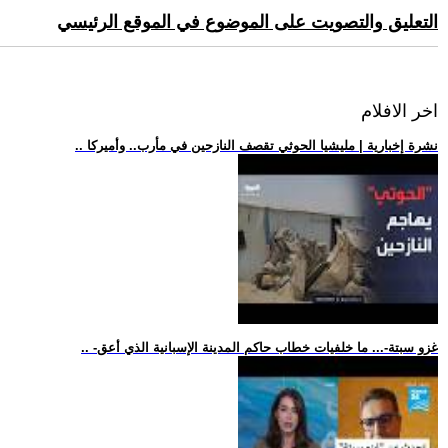
التعليق والتصويت على الموضوع في الموقع الرئيسي
اخر الافلام
.. نشرة إخبارية | مليشيا الحوثي تقصف النازحين في مأرب.. وأميركا
.. -غزو سبتة-... ما خلفيات خطاب حاكم المدينة الإسبانية الذي أعق