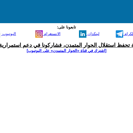
تابعونا على:
لكرام
لينكدإن
الانستغرام
اليوتيوب
ية تحفظ استقلال الحوار المتمدن، فشاركونا في دعم استمرارية 
[اشترك في قناة ‫«الحوار المتمدن» على اليوتيوب]