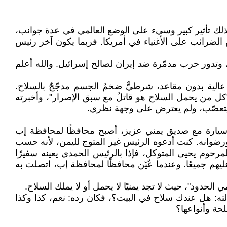
 لذلك تأثير كبير وسيء على الوضع العالمي في عدة جوانب،
ض الضرائب على الأغنياء في أمريكا. فربما يكون آخر رئيس
، وتدور حرب مدمّرة ضد إيران لصالح إسرائيل. والله أعلم
لية بدون مقاعد، شرطيٌّ ضخمٌ الجسم مدجّجٌ بالسلاح.
"كل من يحمل السلاح هو قاتلٌ مع سبق الإصرار"، وأخبرته
لم يتعصّب، ولم يعترض على وجهة نظري.
 سيارة مع صديق يمني عزيز، أصبح محافظًا لمحافظة إب
ورضوانه. كنت أدعوه الرئيس غير المتوج لليمن، لأنه حسب
رحوم يحيى المتوكل، فإذا بالرئيس الحمدي يعينه سفيرًا
هم جميعًا. وعندما عُيّن محافظًا لمحافظة إب، اتصلت به
لحدود"، حيث لا تجد يمنيًا لا يحمل أو لا يملك السلاح.
لته: هل عندك سلاح في البيت؟، فكان رده: نعم، كذا وكذا
لحة وأنواعها؟