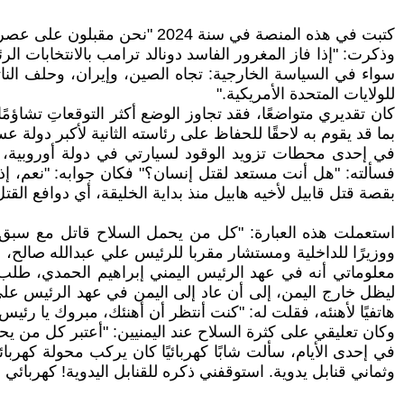
كتبت في هذه المنصة في سنة 2024 "نحن مقبلون على عصر مماثل لعصر رعاة البقر في أمريكا"
وذكرت: "إذا فاز المغرور الفاسد دونالد ترامب بالانتخابات ا
سواء في السياسة الخارجية: تجاه الصين، وإيران، وحلف النات
للولايات المتحدة الأمريكية."
كان تقديري متواضعًا، فقد تجاوز الوضع أكثر التوقعاتِ تشاؤم
بما قد يقوم به لاحقًا للحفاظ على رئاسته الثانية لأكبر دولة ع
في إحدى محطات تزويد الوقود لسيارتي في دولة أوروبية، ك
فسألته: "هل أنت مستعد لقتل إنسان؟" فكان جوابه: "نعم، إذا
بقصة قتل قابيل لأخيه هابيل منذ بداية الخليقة، أي دوافع ال
استعملت هذه العبارة: "كل من يحمل السلاح قاتل مع سبق 
ووزيرًا للداخلية ومستشار مقربا للرئيس علي عبدالله صالح، 
معلوماتي أنه في عهد الرئيس اليمني إبراهيم الحمدي، طلب ا
ليظل خارج اليمن، إلى أن عاد إلى اليمن في عهد الرئيس علي 
هاتفيًا لأهنئه، فقلت له: "كنت أنتظر أن أهنئك، مبروك يا رئيس"
وكان تعليقي على كثرة السلاح عند اليمنيين: "أعتبر كل من يحم
في إحدى الأيام، سألت شابًا كهربائيًا كان يركب محولة كهرب
وثماني قنابل يدوية. استوقفني ذكره للقنابل اليدوية! كهربائ