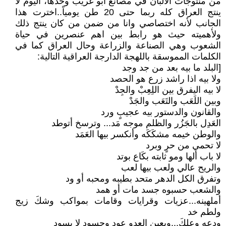
من منتوجات الالبان في مصانع أبو غريب وحدها، اليوم لا
ينتج العراق كله ربما حتى 20 طن يومياً..اخترت هذا
الجانب لأنه اختصاصي وانا من ضمن من كان ينتج ذلك
ولأهميته حيث هو رابط بين اهم عنصرين في حياة
الشعوب وهي الصناعة والزراعة وحال العراق كما في
الكلمات المموسقة باللهجة الدارجة العراقية التالية:
[البلد ما بيه بعد من جد وجد
ولا بيه اذا راشد زرع هو الحصد
لا بيه اليفرق بين اللِعِبْ والجِدْ
وبين اللَعَب والتَعَب والجَدْ
والقانون والدستور بيه عجيبٍ ورد
العَدِل بالجَزُر والظلم موجه مَد... وترسخ أتوطد
والوطن خيمه مشكَكَه وأنكسر بيها العَمَد
لا تحمي من حرٍ وبرد
لا باب ألها ومو ثابته بكَاع بوتد
والريح عالي ولعب بيها لعب
وتفرق الكل الدهر متحد بطيبه ومحبه أو ود
والشعب حسبوه جسد مات أو همد
أملهينه...عزيات وقرايات وقامات بمواكب وشكَ زيج
ولطم خد
ودعه وعلكَ...وبعين العدو عود وحسود لا يسود