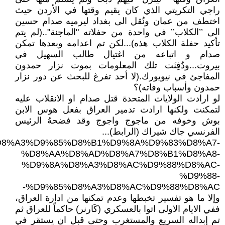
راجي التكريتي الذي كان يقيم وقتها في الأردن حيث
اختطف من عمان ونُقل الى بغداد ليرميه صدام حسين
الى ’’الكلاب’’ في واحدة من حفلاته "الماجنة"..(لم يتم
تأكيد حفلة الكلاب هذه)...لكن تم اعدامه وبعدها تمكن
صدام و اتباعه من اغتيال طالب السهيل في
بيروت...ودُفِنَت تلك المعلومات بموت نزار حمدون
المفاجئ في نيويورك.(لا أحد تفرغ للبحث عن دور نزار
حمدون وأسباب وفاته)؟
لو ارادت الولايات المتحدة قتل صدام او الانقلاب عليه
لتمكنت ولكنها ارادت تدمير العراق بفعل هوس الابن
بوش وخوفه من ماجوج واجوج وقد فضحهُ الرئيس
الفرنسي جاك شيراك (الرابط)...
154624/%D8%A3%D9%85%D8%B1%D9%8A%D9%83%D8%A7-
%D8%AA%D8%AD%D8%A7%D8%B1%D8%A8-
%D9%8A%D8%A3%D8%AC%D9%88%D8%AC-
%D9%88-
%D9%85%D8%A3%D8%AC%D9%88%D8%AC-
وإلا ما هو تفسير تخبطها وعدم تمكنها من ادارة العراق،
ففي الايام الاولى اتوا بالعسكري (كَارنر) حاكماً للعراق ثم
تم إبداله السريع والمستغرب وحتى قبل ان يستقر في