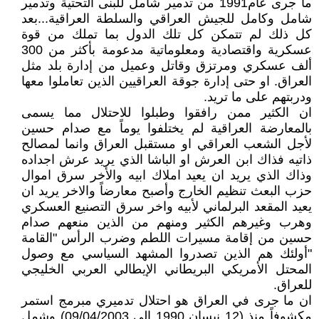
ما جرى عام1991 من تدمير شامل للبنى التحتية وتدمير
شامل وكامل للجيش العراقي والسلطة العراقية...بعد
كل ذلك لم تتمكن كل تلك الدول بما تملك من قوة
عسكرية واقتصادية ومعلوماتية مدعومة بأكثر من 300
ألف عسكري ومرتزق وقاتل وعميل من إدارة بلد مثل
العراق. او حتى إدارة جوقة العراقيين الذين تعاملوا معها
ودربتهم على ما تريد.
ان الكثير ممن رافقوا وطبلوا للاحتلال مما يسمى
بالمعارضة العراقية لم يختلفوا يوماً مع صدام حسين
لأجل الشعب العراقي او مستقبل العراق وانما لمصالح
ذاتيه فذاك ابن العرش او الباشا الذي يريد عرش اجداده
وذاك الذي يريد ان يعيد املاك ابيه والأخر سرق اموال
حزب البعث تنظيم الخارج وأصبح معارضاً والاخر يريد ان
يعيد المقعد البرلماني لأبيه واخر سرق التصنيع العسكري
وهرب وغيرهم الكثير ومنهم من الذين منعهم صدام
حسين من إقامة مسيرات اللطم وضرب الرأس "القامة
"أولئك هم الذين تصدروا المشهد السياسي مع وصول
المحتل الأمريكي البريطاني الإيطالي العربي الخليجي
للعراق.
ان ما جرى في العراق هو احتلال تدميري مبرمج استمر
مكشوفاً منذ (12 نيسان 1990 الى 09/04/2003) وشمل