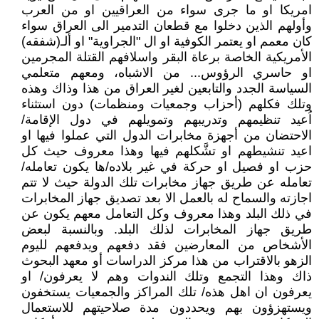
امريكا او ما جرى سواء من العراقيين او من العرب
وأولهم الذين دخلوا مع قطعان التدمير الى العراق سواء
كان معمم او يعتمر الكوفية او ال "الجراوية" او ألـ(شفقه)
الأمريكية الخاصة برعاة البقر واسلافهم القتلة المجرمين
او حاسري الرؤوس... من الاشباه، ومعهم متعلمي
السياسة الجدد والتابعين لغير العراق من هذا وذاك وهذه
وتلك فكلهم (أحزاب وجمعيات ومنظمات) دون استثناء
اُعيد تنظيمهم وتدريبهم وتمويلهم في دول الإقامة/
الاحتضان من أجهزة مخابرات الدول التي عملوا فيها او
اعيد تنشيطهم او تشَّكلهم فيها وهذا معروف حيث كل
حزب او فصيل او حركة في غير بلاده/ها يكون تعامله/
تعامله عن طريق جهاز مخابرات تلك الدولة حيث لا تتم
اجازته والسماح له بالعمل الا بعد تصديق جهاز المخابرات
في ذلك البلد وهذا معروف وكل التعامل معهم يكون عن
طريق جهاز المخابرات لذلك البلد. وبالنسبة لبعض
الأشخاص من المعارضين فقد دفعهم ويدفعهم لليوم
الزهو بالاقتراب من هذا مركز الدراسات أو معهد البحوث
ذاك وهذا التجمع وتلك الندوات وهم لا يعرفون/ او
يعرفون ان اهل هذه/ تلك المراكز والجمعيات يستخفون
ويستهزؤون بهم ويحددون مدة صلاحيتهم للاستعمال