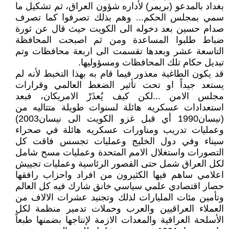
بغداد بالمدعو (بريمر) لأداره شؤون العراق، ثم تشكيل ما
سمي بمجلس الحكم... وهم بذلك تصرفوا كما تصرف
صدام حسين بعد دخوله الى الكويت حيث قال عن ثورة
ضباط طلبوا المساعدة ومن ثم اصبحت المحافظة
التاسعة عشر وبعدها تقسمت الى اربعة محافظات وتم
تبديل حكام تلك المحافظات ومسؤوليها.
قد يكون الطاغية معذور فيما قام به بهذا التخبط لأنه لم
يستعد جيداً او تحت تأثير الضغط العالمي وقرارات
مجلس الامن ...لكن كيف يُعذَرْ الامريكان، فبعد
استعدادات عسكريه هائلة لسنوات طويلة متتاليه من
(نيسان1990 أي قبل غزو الكويت الى نيسان2003)
وعمليات تدريب ومناورات عسكريه هائلة في صحراء
سيناء وفي دول الخليج وعمليات تجسس فاقت كل
التصورات واستغلال الامم المتحدة وعمليات مسح شامل
لكل العراق شمل حتى القصور الرئاسية وعمليات تجييش
اعلامي ساهم فيها الكثيرون من افراد واحزاب رافقها
حصار اقتصادي علمي سياسي خانق شارك فيه كل العالم
وتأمين مئات المليارات لذلك وتجنيد عشرات الالاف من
العملاء العراقيين والعرب وحملات تدمير منظمة لكل
الأسلحة العراقية والمعدات الازمة لإنتاجها بضمنها طبعاً