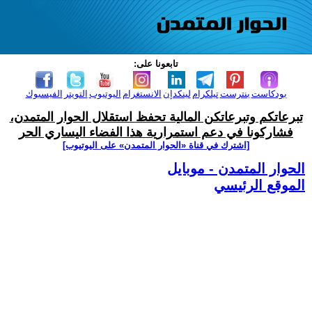
تابعونا على:
بودكاست
بنترست
تيلكرام
لينكدإن
الانستغرام
اليوتيوب
التويتر
الفيسبوك
تبرعاتكم وتبرعاتكن المالية تحفظ استقلال الحوار المتمدن،
فشاركونا في دعم استمرارية هذا الفضاء اليساري الحر
[اشترك في قناة ‫«الحوار المتمدن» على اليوتيوب]
الحوار المتمدن - موبايل
الموقع الرئيسي