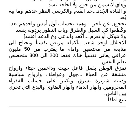
وهاي لاتسمن من جوع ولا لحاجه تسد
و القادة الجُدد...حد القدم والكرسي النظر عدهم وما بيه
بُعد
يحجون عن باجر... وهمه بحساب أول أمس واحدهم يعد
وكَطّعوا كل السبل والطرق وباب التطور يردونه ينسد
ولا تتوكل أو تعزم ...أكَعد وأندعي وع الدعه أعتمد]
الاحتلال اوجد شعب بأكمله مريض نفسياً ويحتاج الى
متابعة من مختصين وامام ما يقترب من 50 مليون
عراقي يعاني نفسياً هناك فقط 200 الى 300 متخصص
بعلم النفس.
تمزق الوطن بفعل فاعل خبيث وداعمين خبثاء وارواح
منشقة عن الحياة ...جهل وعواطف وارواح سياسية
ودينيه شريرة تسرق وتكتنز على حساب الفقراء
المحرومين وانهار الدماء وانهار الفتاوى والبدع التي تجري
بين الناس.
يتبع لطفاً