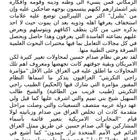
الزمكاني فمن يسيء الى وطنه ودينه وقومه وأفكاره
يثير اشمئزازهم لكنهم يبتسمون بوجهه ضاحكين عليه وإن
من "يتلبرل" اكثر من الليبراليين توضع عليه علامات
استخفاف يعرفها اهله وذويه بعد ان يموت حيث لا احد
يذكره حتى من كان ينظف اكتافهم ويتوسلهم ويعرض
عليهم بضاعته الفاسدة التي يعرفون وهذا حاصل ويحصل
في كل مجالات التعامل بما فيها مختبرات البحوث العلمية
الصرفة وحتى الطبية منها.
لقد تعرض نظام صدام حسين لمحاولات تغيير كثيرة لكن
الامريكان وبقية جوقتهم كانت تجهضها ومعروف اهم تلك
المحاولات ما اطلق عليه في العراق على الأقل "مؤامرة
راجي التكريتي" العراقيون يتذكر ما اسماها النظام
المقبور مؤامرة التي شارك فيها (الحكيم) الطبيب راجي
التكريتي (طبيب قريب من الطاغية) والشيخ طالب
السهيل شيخ بني تميم والتي اشرف عليها كما قيل ولي
عهد دولة عربيه منتصف التسعينات والتي وصلت مراحل
متقدمة كادت ان تخلص العراق من صدام وزبانيته لولا
قيام ’’المخابرات الامريكية بتعبير قائمة بأسماء
المشاركين بها الى صدام حسين عن طريق ممثل العراق
الدائم في الأمم المتحدة نزار حمدون’’ كما اُشيع في
العراق وقتها’’ "لينزل" فيهم ذبحاً ولم يسلم منها حتى