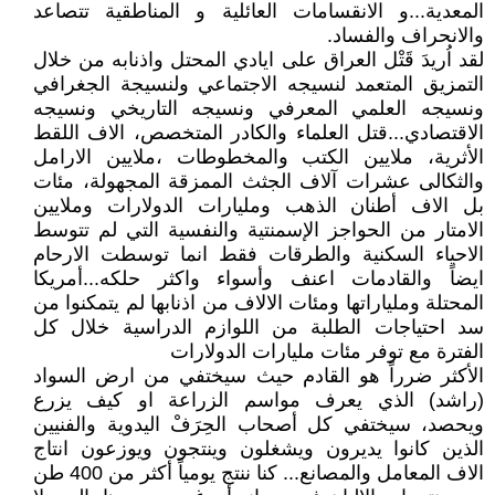
المعدية...و الانقسامات العائلية و المناطقية تتصاعد
والانحراف والفساد.
لقد اُريدَ قَتْل العراق على ايادي المحتل واذنابه من خلال
التمزيق المتعمد لنسيجه الاجتماعي ولنسيجة الجغرافي
ونسيجه العلمي المعرفي ونسيجه التاريخي ونسيجه
الاقتصادي...قتل العلماء والكادر المتخصص، الاف اللقط
الأثرية، ملايين الكتب والمخطوطات ،ملايين الارامل
والثكالى عشرات آلاف الجثث الممزقة المجهولة، مئات
بل الاف أطنان الذهب ومليارات الدولارات وملايين
الامتار من الحواجز الإسمنتية والنفسية التي لم تتوسط
الاحياء السكنية والطرقات فقط انما توسطت الارحام
ايضاً والقادمات اعنف وأسواء واكثر حلكه...أمريكا
المحتلة وملياراتها ومئات الالاف من اذنابها لم يتمكنوا من
سد احتياجات الطلبة من اللوازم الدراسية خلال كل
الفترة مع توفر مئات مليارات الدولارات
الأكثر ضرراً هو القادم حيث سيختفي من ارض السواد
(راشد) الذي يعرف مواسم الزراعة او كيف يزرع
ويحصد، سيختفي كل أصحاب الحِرَفْ اليدوية والفنيين
الذين كانوا يديرون ويشغلون وينتجون ويوزعون انتاج
الاف المعامل والمصانع... كنا ننتج يومياً أكثر من 400 طن