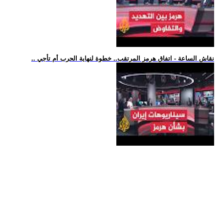
.. نقاش الساعة - اتفاق هرمز المرتقب.. خطوة لنهاية الحرب أم تأجي