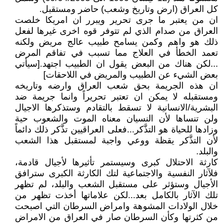
كل العراق (ارض وتاريخ وشعب) حاضر ومستقبل.
ان من يعتبر ما جرى تحرير ويبرر ان امريكا خلصت
العراق من صدام الذي لم تتوفر قوه اخرى غيرها لفعل
ذلك هو واهم وكمن يسامح طبيب عالج مريض ولكنه
تعمد الخطأ في العلاج مما تسبب في تفاقم المرض
...لكن هناك من البعض يقول ان الطبيب اجتهد.[سيأتي
بعض الشيء عن الطبيب والمريض في اللاحقات]
ان هذه الجريمة بحق شعب العراق وارضه وتاريخه
ومستقبله لا يمكن ان تعتبر تحريراً وانما جريمة ضد
البشرية/الانسانية لا تسقط بالتقادم وستذكرها الاجيال
ولن تنساها لأن النسيان معناه الموت والشعوب حية
وزادها للحياة هو التذَّكر...فعلى العراقيين تذَّكر ذلك دائماً
لأن التذَّكر يقظة ووعي واجبة لمستقبل هذا الشعب
والبلد.
كارثة الاحتلال كبرى وسيستمر تأثيرها لأجيال قادمة،
فلآثار النفسية والاجتماعية لتك الكارثة الكبرى سترافق
الأجيال وستؤثر على مستقبل الشعب والبلد، لم تظهر
تلك الآثار بالكامل بعد...لكن علاماتها أخذت تظهر من
خلال الولادات المشوهة وامراض السرطان التي اصبحت
من كثرتها وكأن السرطان صار في العراق من الامراض