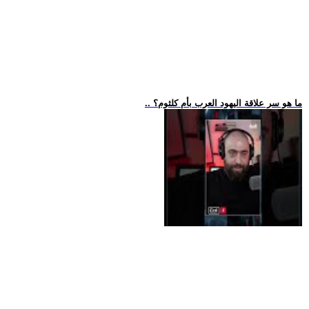
.. ما هو سر علاقة اليهود العرب بأم كلثوم؟