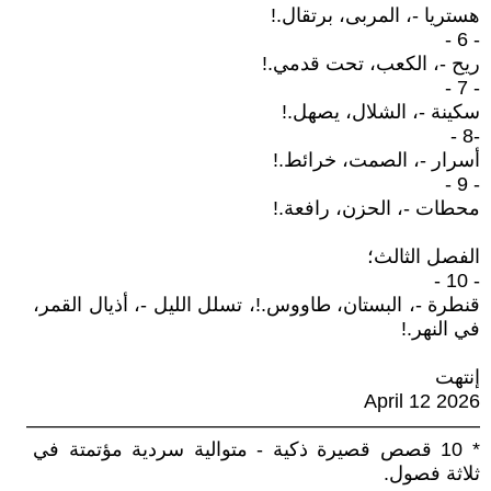
هستريا -، المربى، برتقال.!
- 6 -
ريح -، الكعب، تحت قدمي.!
- 7 -
سكينة -، الشلال، يصهل.!
-8 -
أسرار -، الصمت، خرائط.!
- 9 -
محطات -، الحزن، رافعة.!
الفصل الثالث؛
- 10 -
قنطرة -، البستان، طاووس.!، تسلل الليل -، أذيال القمر،
في النهر.!
إنتهت
April 12 2026
———————————————————————
* 10 قصص قصيرة ذكية - متوالية سردية مؤتمتة في
ثلاثة فصول.