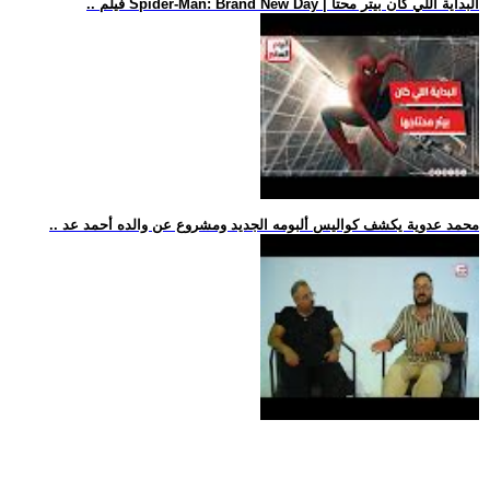
.. فيلم Spider-Man: Brand New Day | البداية اللي كان بيتر محتا
.. محمد عدوية يكشف كواليس ألبومه الجديد ومشروع عن والده أحمد عد