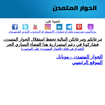
تابعونا على:
بودكاست
بنترست
تيلكرام
لينكدإن
الانستغرام
اليوتيوب
التويتر
الفيسبوك
تبرعاتكم وتبرعاتكن المالية تحفظ استقلال الحوار المتمدن،
فشاركونا في دعم استمرارية هذا الفضاء اليساري الحر
[اشترك في قناة ‫«الحوار المتمدن» على اليوتيوب]
الحوار المتمدن - موبايل
الموقع الرئيسي