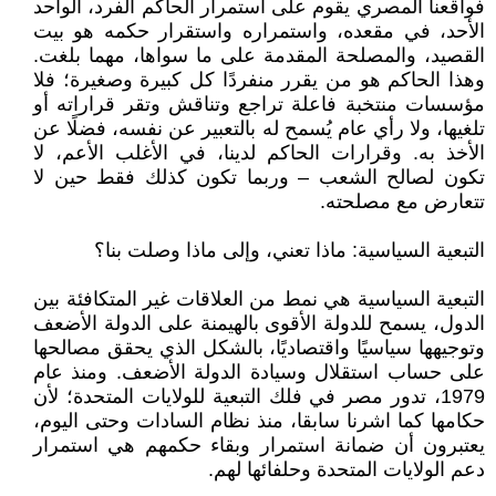
فواقعنا المصري يقوم على استمرار الحاكم الفرد، الواحد
الأحد، في مقعده، واستمراره واستقرار حكمه هو بيت
القصيد، والمصلحة المقدمة على ما سواها، مهما بلغت.
وهذا الحاكم هو من يقرر منفردًا كل كبيرة وصغيرة؛ فلا
مؤسسات منتخبة فاعلة تراجع وتناقش وتقر قراراته أو
تلغيها، ولا رأي عام يُسمح له بالتعبير عن نفسه، فضلًا عن
الأخذ به. وقرارات الحاكم لدينا، في الأغلب الأعم، لا
تكون لصالح الشعب – وربما تكون كذلك فقط حين لا
تتعارض مع مصلحته.
التبعية السياسية: ماذا تعني، وإلى ماذا وصلت بنا؟
التبعية السياسية هي نمط من العلاقات غير المتكافئة بين
الدول، يسمح للدولة الأقوى بالهيمنة على الدولة الأضعف
وتوجيهها سياسيًا واقتصاديًا، بالشكل الذي يحقق مصالحها
على حساب استقلال وسيادة الدولة الأضعف. ومنذ عام
1979، تدور مصر في فلك التبعية للولايات المتحدة؛ لأن
حكامها كما اشرنا سابقا، منذ نظام السادات وحتى اليوم،
يعتبرون أن ضمانة استمرار وبقاء حكمهم هي استمرار
دعم الولايات المتحدة وحلفائها لهم.