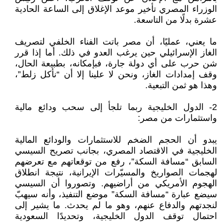
الوزراء المصري تأخير موعد الإغلاق إلى الساعة الحادية
عشرة بدلًا من التاسعة.
ما يعني، عمليًا، أن مصر باتت الفناء الخلفي لتصريف
الغاز الإسرائيلي حين يرغب العدو في ذلك. أما إذا قرر
شن حرب على أي دولة جارة، فبإمكانه، بطبيعة الحال،
وقف إمدادات الغاز، ونحن لا علينا إلا أن “نأكل زلط”،
وهذا هو ثمن التبعية.
2- الدول الخليجية ربما تلجأ إلى سحب ودائع مالية
واستثمارات من مصر:
يبدو أن الحجم الضخم للاستثمارات والودائع المالية
الخليجية في الاقتصاد المصري، بجانب تصريح السيسي
السابق “مسافة السكة”، رفع من توقعاتهم مع تعرضهم
لهجمات الصواريخ والمسيّرات الإيرانية، نتيجة انطلاق
الهجوم الأمريكي من أراضيهم. وتصوروا أن السيسي
سيضع عبارة “مسافة السكة” موضع التنفيذ، وأنه سيهبّ
لنجدتهم والدفاع عنهم، وهو ما لم يحدث. ما يشير إلى
احتمال توقف الدول الخليجية، وتحديدًا السعودية