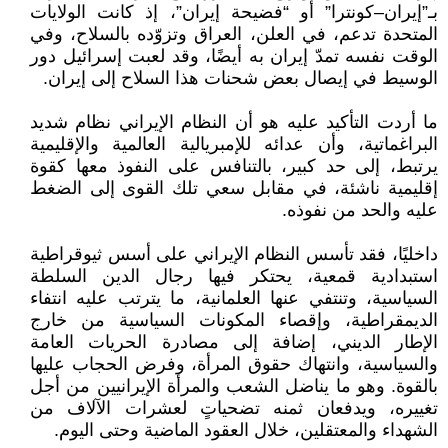
بـ”إيران–كونترا” أو “فضيحة إيران”، إذ كانت الولايات
المتحدة تدعم، في العلن، العراق وتزوّده بالسلاح، وفي
الوقت نفسه تمدّ إيران به أيضًا، وقد لعبت إسرائيل دور
الوسيط في إيصال بعض شحنات هذا السلاح إلى إيران.
ما أردت التأكيد عليه هو أن النظام الإيراني نظام شديد
البراغماتية، وأن عدائه للإمبريالية العالمية والإقليمية
يرتبط، إلى حد كبير، بالتنافس على النفوذ معها كقوة
إقليمية ناشئة، في مقابل سعي تلك القوى إلى الضغط
عليه والحد من نفوذه.
داخليًا، فقد تأسس النظام الإيراني على أسس ثيوقراطية
استبدادية قمعية، يحتكر فيها رجال الدين السلطة
السياسية، وتنتفي عنها العلمانية، ما يترتب عليه انتفاء
الديمقراطية، وإقصاء المكونات السياسية من خارج
الإطار الديني، إضافة إلى مصادرة الحريات العامة
والسياسية، وانتهاك حقوق المرأة، وفرض الحجاب عليها
بالقوة. وهو ما يناضل الشعب والمرأة الإيرانيين من أجل
تغييره، ويدفعان ثمنه تضحياتٍ لعشرات الآلاف من
الشهداء والمعتقلين، خلال العقود الماضية وحتى اليوم.