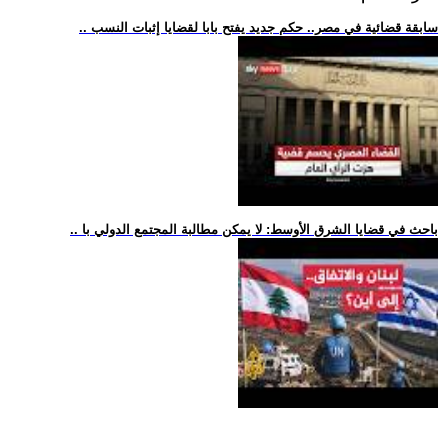
.. سابقة قضائية في مصر.. حكم جديد يفتح بابا لقضايا إثبات النسب
.. باحث في قضايا الشرق الأوسط: لا يمكن مطالبة المجتمع الدولي با