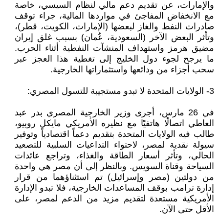
والإمارات، عن تقديم دعم مالي لنظام السيسي، خاصة
مع الانخفاض المفاجئ في مواردها المالية، جراء توقف
صادرات النفط والغاز لبعضها (الإمارات، الكويت، قطر)،
وتأثر البعض الآخر (السعودية، عُمان) بسبب غلق إيران
مضيق هرمز واستهداف المنشآت النفطية أثناء الحرب.
ما يرجح لجوء دول الخليج إلى تغطية هذا العجز عبر
سحب أجزاء من ودائعها واستثماراتها الخارجية.
3- الولايات المتحدة لا تبدو مستجيبة للتسول المصري:
في 26 مارس، أجرى وزير الخارجية المصري بدر عبد
العاطي اتصالًا هاتفيًا مع نظيره الأمريكي مايكل روبيو،
طالب فيه الولايات المتحدة بتقديم دعماً اقتصادياً وتوفير
سيولة نقدية لمصر، لاحتواء التداعيات السلبية للتصعيد
الحالي، وتأثر أسعار الطاقة والغذاء، وتراجع عائدات
السياحة وقناة السويس. وبالنظر إلى أن مصر هي واحدة
من دولتين (مصر وإسرائيل) تم استثناؤهما من قرار
إدارة ترامب بوقف المساعدات الخارجية، فلا تبدو الإدارة
الأمريكية مستعدة لتقديم مزيد من الدعم لمصر، على
الأقل حتى الآن.