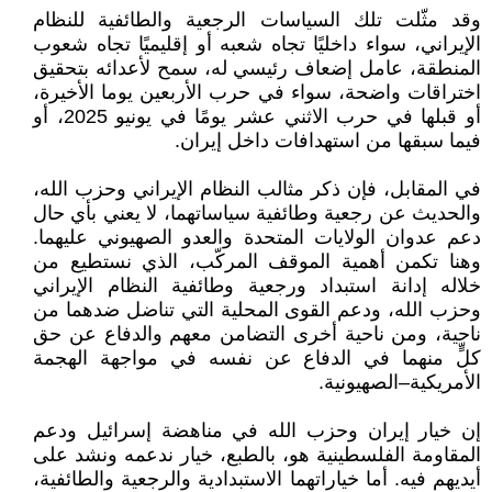
وقد مثّلت تلك السياسات الرجعية والطائفية للنظام
الإيراني، سواء داخليًا تجاه شعبه أو إقليميًا تجاه شعوب
المنطقة، عامل إضعاف رئيسي له، سمح لأعدائه بتحقيق
اختراقات واضحة، سواء في حرب الأربعين يوما الأخيرة،
أو قبلها في حرب الاثني عشر يومًا في يونيو 2025، أو
فيما سبقها من استهدافات داخل إيران.
في المقابل، فإن ذكر مثالب النظام الإيراني وحزب الله،
والحديث عن رجعية وطائفية سياساتهما، لا يعني بأي حال
دعم عدوان الولايات المتحدة والعدو الصهيوني عليهما.
وهنا تكمن أهمية الموقف المركّب، الذي نستطيع من
خلاله إدانة استبداد ورجعية وطائفية النظام الإيراني
وحزب الله، ودعم القوى المحلية التي تناضل ضدهما من
ناحية، ومن ناحية أخرى التضامن معهم والدفاع عن حق
كلٍّ منهما في الدفاع عن نفسه في مواجهة الهجمة
الأمريكية–الصهيونية.
إن خيار إيران وحزب الله في مناهضة إسرائيل ودعم
المقاومة الفلسطينية هو، بالطبع، خيار ندعمه ونشد على
أيديهم فيه. أما خياراتهما الاستبدادية والرجعية والطائفية،