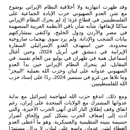
وقد ظهرت انتهازية ولا أخلاقية النظام الإيراني بوضوح
مع شن العدو الصهيوني حرب الإبادة الجماعية على
الفلسطينيين في قطاع غزة؛ إذ لم يحرك النظام الإيراني
ساكنًا لإيقافها، شأنه شأن باقي الأنظمة العربية المتصهينة
في مصر والأردن ودول الخليج، واكتفى بمشاركتهم
بيانات الشجب والإدانة. ولم يرد سوى بهجمات صاروخية
محدودة، حين استهدف العدو الإسرائيلي السفارة
الإيرانية في دمشق في أبريل 2024، وحين أغتال
إسماعيل هنية في طهران في يوليو من العام نفسه. في
المقابل، لم يتحرك النظام الإيراني حين بدأ العدو
الصهيوني عدوانه على لبنان وحزب الله بعملية “البيجر”
وما تلاها من غزو في سبتمبر 2024، ردًا على إسناد حزب
الله للفلسطينيين.
ومع ذلك، اندفع حزب الله لمهاجمة إسرائيل مع بداية
عدوانها المشترك مع الولايات المتحدة على إيران، رغم
اتفاق وقف إطلاق النار الذي أنهى الحرب الأخيرة، والتي
أدت إلى إضعاف الحزب بشكل كبير وإلحاق أضرار
جسيمة ببنيته التنظيمية والعسكرية. وهو ما أعطى العدو
الغطاء لشن عدوان واسع على لبنان، لا يزال مستمرًا