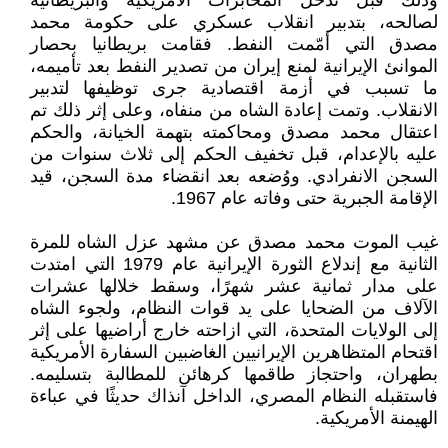
وذلك قبل تدخل المخابرات الأمريكية والبريطانية
لصالحه، بتدبير انقلاب عسكري على حكومة محمد
مصدق التي أمّمت النفط. فقامت بريطانيا بحصار
الموانئ الإيرانية لمنع إيران من تصدير النفط بعد تأميمه،
ما تسبب في أزمة اقتصادية جرى توظيفها لتدبير
الانقلاب. وتمت إعادة الشاه من منفاه، وعلى إثر ذلك تم
اعتقال محمد مصدق ومحاكمته بتهمة الخيانة، والحكم
عليه بالإعدام، قبل تخفيف الحكم إلى ثلاث سنوات من
السجن الانفرادي. ووُضعه بعد انقضاء مدة السجن، قيد
الإقامة الجبرية حتى وفاته عام 1967.
غيب الموت محمد مصدق عن مشهد عزل الشاه للمرة
الثانية مع إندلاع الثورة الإيرانية عام 1979 التي امتدت
على مدار ثمانية عشر شهرًا، وسقط خلالها عشرات
الآلاف من الضحايا على يد قوات النظام، ولجوء الشاه
إلى الولايات المتحدة، التي ازاحته خارج أراضيها على إثر
اقتحام المتظاهرين الإيرانيين الغاضبين السفارة الأمريكية
بطهران، واحتجاز طاقمها كرهائن للمطالبة بتسليمه.
فاستقبله النظام المصري، الداخل آنذاك حديثًا في عباءة
الهيمنة الأمريكية.