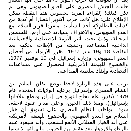
بعد أن سُوقت لنا حرب أكتوبر 1973 على أنها انتصار
حاسم للجيش المصري على العدو الصهيوني وهي لم
تكن كذلك؛ (لقراءة المزيد بخصوص هذه النقطة يمكن
الإطلاع على: هل كانت حرب أكتوبر انتصارًا أم كذبة من
كذبات النظام؟)، أخذ السادات منفردا قرار السلام مع
العدو الصهيوني، والاعتراف بسيادته على أرض فلسطين
المحتلة، وذلك تحت تأثير الأزمة الاقتصادية والاجتماعية
الداخلية المتصاعدة وخشيته من الإطاحة بحكمه بعد
انتفاضة 18 و19 يناير 1977. فقرر الارتماء في أحضان
العدو الصهيوني، وزيارة إسرائيل في 19 نوفمبر 1977،
والخضوع للهيمنة الأمريكية للحصول على مساعدات
اقتصادية وإنقاذ سلطته المتداعية.
ترتب على هذه الزيارة لاحقا توقيع اتفاق السلام بين
النظام المصري وإسرائيل برعاية الولايات المتحدة عام
1979 (نفس عام نجاح الثورة في إيران وقطع علاقاتها
بإسرائيل). ومنذ ذلك الحين، وعلى مدار عقود لاحقة،
سوف يواظب النظام المصري على تسويق أن خيار
السلام مع العدو الصهيوني والخضوع للهيمنة الأمريكية
على أنه الخيار العقلاني الأنفع للشعب، وأنه سيعود عليه
بالرفاه والازدهار بعد عقود من الحروب والهزائم. لا سيما