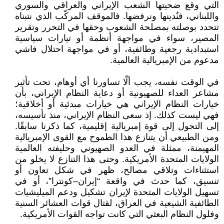
التي وقع ضحيتها الشعب الإيراني والعراقي والسوري
واللبناني، فنُدينها ونرفضها. فالموقف المركّب الذي نتبناه
تتحدد بوصلته بمصلحة الشعوب وحقها في التحرر وتقرير
المصير، سواء في مواجهة أنظمة أو تيارات سياسية
استبدادية رجعية وطائفية، أو في مواجهة احتلال فاشي
مدعوم من الإمبريالية العالمية.
في الوقت نفسه، يجب ألّا تساورنا أي أوهام، تحت تأثير
مشاعر العداء للصهيونية أو دعاية النظام الإيراني، بأن
خيارات النظام الإيراني هي خيارات مبدئية أو أخلاقية؛
فهي ليست كذلك. إذ سعى النظام الإيراني، منذ تأسيسه،
إلى التحول إلى قوة إمبريالية إقليمية، كما ذكرنا سابقًا.
ومن الطبيعي أن يتنازع هذا الطموح مع القوى الإمبريالية
المهيمنة، ممثلة في العدو الصهيوني وحليفته العالمية
الولايات المتحدة الأمريكية. وحتى هذا التنازع لا يخلو من
استثناءات وتلاقي مصالح، ظهر في شكل تعاون أو
تنسيق، كما حدث في واقعة “إيران–كونترا”، أو في
تسهيل الولايات المتحدة لإيران تشكيل ودعم الميليشيات
الطائفية الشيعية في العراق، لقتال قوات العشائر السنية
وفلول النظام البعثي التي كانت تواجه القوات الأمريكية.