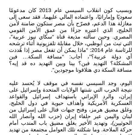
وبسبب كون انقلاب السيسي عام 2013 كان مدعومًا
سعوديًا وإماراتيًا، واعتماده المالي عليهما، فقد سعى إلى
مغازلة هذا الدعم، فصرّح بأن مصر ستكون ضامنة لأمن
الخليج، الذي اعتبره جزءًا من عمق الأمن القومي
المصري. وحين سألته مذيعة قناة “سكاي نيوز عربية”،
التي تبث من أبوظبي، خلال مقابلة تلفزيونية أثناء ترشحه
للرئاسة عام 2014: “ماذا يمكن أن تفعل مصر إذا هُددت
أي دولة عربية؟”، أجاب: “مسافة السكة… فين
المشكلة؟ التهديد فين؟ بينا وبين التهديد ده قد إيه؟
مسافة السكة دي هتلاقونا موجودين”.
اليوم، وجد السيسي نفسه في موقف لا يُحسد عليه
نتيجة الحرب التي شنتها الولايات المتحدة وإسرائيل على
إيران، والرد الإيراني باستهداف إسرائيل والقواعد
العسكرية الأمريكية وأهداف حيوية في دول الخليج،
وغلق مضيق هرمز، وفتح جبهات قتال على إسرائيل من
لبنان واليمن عبر حلفاء إيران (حزب الله وأنصار الله
الحوثيين)، وتهديد الأخير بغلق مضيق باب المندب أمام
حركة الملاحة. وما شكلته تلك العوامل مجتمعة من تهديد