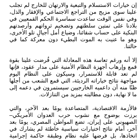
إن خيارات الاستسلام والتبعية والارتهان للخارج لم تجلب
علينا سوى مزيج من التراجع الاجتماعي والإفقار والذل،
وفي نفس الوقت ساعدت سماسرة الحكم القمعيين في
بلادنا على تمتين سلطتهم وتضخيم ثرواتهم وأرصدتهم
البنكية على حساب شقائنا، وضياع أمل أجيالٍ تلو الأخرى،
وهو ما عنيت به الموت البطيء دون معركة كما في
حالتنا.
إلا أنه ورغم تعاسة هذه المعادلة التي فُرضت علينا بقوة
قمع وإرهاب أجهزة النظام الأمنية على مدار عقود، فإنها
لم تعد قابلة للاستمرار، وسيكون على النظام اليوم
مواجهة نتائج خياراته الرديئة، التي قمع الشعب من أجلها
ظنًا منه أن داعميه الخارجيين سيستمرون في دعمه إلى
ما لا نهاية، دون مطالبته بمزيد من التنازلات.
فالأزمة الاقتصادية، المتصاعدة يومًا بعد الآخر، والتي
برزت بوضوح مع نشوب حرب العدوان الأمريكي–
الصهيوني على إيران، تضع المواطن المصري، يومًا بعد
آخر، أمام نتائج اختيارات سياسية خاطئة لم يشارك في
اتخاذها، بل فرضها عليه نظام وطبقة حاكمة إجرامية