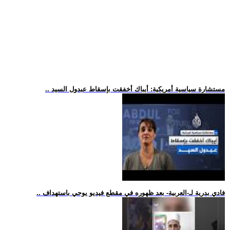
.. مستشارة سياسية أمريكية: أيباك أخفقت بإسقاط عبدول السيد
.. فادي بدرية لـ-العربية- بعد ظهوره في مقطع فيديو يوحي باستهداف