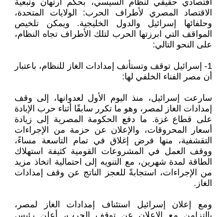
اقتصادي حقيقي لنظام السيسي، بحكم ارتهان وتبعية
الاقتصاد المصري لأطراف الحرب: الولايات المتحدة،
وحلفائها إسرائيل والدول الخليجية. ويمكن تلخيص
المواقف التي ابرزتها الحرب لتلك الأطراف تجاه النظام،
على النحو التالي:
1- إسرائيل توقف وتستأنف إمدادات الغاز للنظام، باعتبار
أن مصر الفناء الخلفي لها:
سارعت إسرائيل، منذ اليوم الأول لعدوانها، إلى وقف
إمدادات الغاز لمصر، وهو ما تكرر سابقًا أثناء حرب الإبادة
على قطاع غزة. ما دفع الحكومة المصرية إلى زيادة
أسعار المحروقات، والإعلان عن حزمة من الإجراءات
التقشفية، منها فرض إغلاق في تمام التاسعة مساءً،
ووقف العمل في المشروعات القومية كثيفة استهلاك
الطاقة لمدة شهرين، مع التنويه إلى احتمالية اتخاذ مزيد
من الإجراءات، استجابةً للعجز الناتج عن وقف إمدادات
الغاز.
ومع إعلان إسرائيل استئناف إمدادات الغاز لمصر،
بالتزامن مع الإعلان عن توقف الحرب، أعلن رئيس