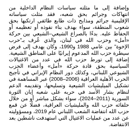
وإضافة إلى ما مثلته سياسات النظام الداخلية من
انتهاكات وجرائم بحق شعبه، فقد مثلت سياساته
الإقليمية جرائم ومذابح ذات طابع طائفي ارتكبها بحق
شعوب المنطقة، سواء بهدف بناء نفوذه أو تعظيمه أو
الحفاظ عليه. بدءًا بالصراع الشيعي–الشيعي بين حركة
«أمل» وحزب الله في لبنان، والذي عُرف بـ”حرب
الإخوة” بين عامي 1988 و1990، وكان يهدف إلى فرض
سيطرة حزب الله المدعوم إيرانيًا على المناطق الشيعية.
إضافة إلى تورط حزب الله في عدد من الاغتيالات
السياسية بحق قادة حركة «أمل» وأعضاء الحزب
الشيوعي اللبناني، وكذلك دور النظام الإيراني في تأجيج
الحرب الأهلية العراقية (2006–2008) عبر المساهمة في
تشكيل الميليشيات الشيعية وتسليحها، وتقديمه الدعم
لنظام بشار الأسد في حربه على شعبه إبان الثورة
السورية (2011–2024)، سواء بشكل مباشر أو من خلال
حلفائه حزب الله والمليشيات العراقية، فضلًا عن قمع
حزب الله انتفاضة الشعب اللبناني عام 2019، ومسؤوليته
عن عدد من عمليات الاغتيال التي استهدفت ناشطين بعد
الانتفاضة.