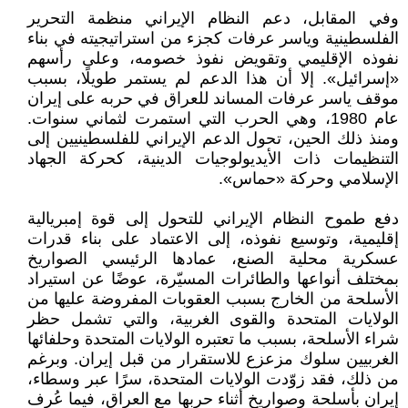
وفي المقابل، دعم النظام الإيراني منظمة التحرير
الفلسطينية وياسر عرفات كجزء من استراتيجيته في بناء
نفوذه الإقليمي وتقويض نفوذ خصومه، وعلى رأسهم
«إسرائيل». إلا أن هذا الدعم لم يستمر طويلًا، بسبب
موقف ياسر عرفات المساند للعراق في حربه على إيران
عام 1980، وهي الحرب التي استمرت لثماني سنوات.
ومنذ ذلك الحين، تحول الدعم الإيراني للفلسطينيين إلى
التنظيمات ذات الأيديولوجيات الدينية، كحركة الجهاد
الإسلامي وحركة «حماس».
دفع طموح النظام الإيراني للتحول إلى قوة إمبريالية
إقليمية، وتوسيع نفوذه، إلى الاعتماد على بناء قدرات
عسكرية محلية الصنع، عمادها الرئيسي الصواريخ
بمختلف أنواعها والطائرات المسيّرة، عوضًا عن استيراد
الأسلحة من الخارج بسبب العقوبات المفروضة عليها من
الولايات المتحدة والقوى الغربية، والتي تشمل حظر
شراء الأسلحة، بسبب ما تعتبره الولايات المتحدة وحلفائها
الغربيين سلوك مزعزع للاستقرار من قبل إيران. وبرغم
من ذلك، فقد زوّدت الولايات المتحدة، سرًا عبر وسطاء،
إيران بأسلحة وصواريخ أثناء حربها مع العراق، فيما عُرف