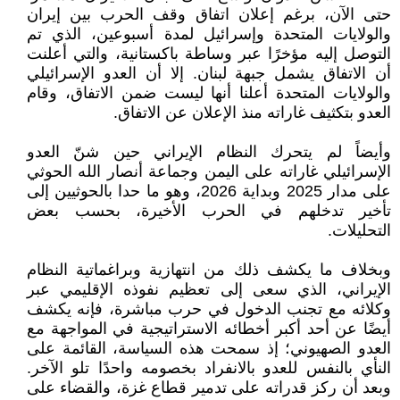
حتى الآن، برغم إعلان اتفاق وقف الحرب بين إيران
والولايات المتحدة وإسرائيل لمدة أسبوعين، الذي تم
التوصل إليه مؤخرًا عبر وساطة باكستانية، والتي أعلنت
أن الاتفاق يشمل جبهة لبنان. إلا أن العدو الإسرائيلي
والولايات المتحدة أعلنا أنها ليست ضمن الاتفاق، وقام
العدو بتكثيف غاراته منذ الإعلان عن الاتفاق.
وأيضاً لم يتحرك النظام الإيراني حين شنّ العدو
الإسرائيلي غاراته على اليمن وجماعة أنصار الله الحوثي
على مدار 2025 وبداية 2026، وهو ما حدا بالحوثيين إلى
تأخير تدخلهم في الحرب الأخيرة، بحسب بعض
التحليلات.
وبخلاف ما يكشف ذلك من انتهازية وبراغماتية النظام
الإيراني، الذي سعى إلى تعظيم نفوذه الإقليمي عبر
وكلائه مع تجنب الدخول في حرب مباشرة، فإنه يكشف
أيضًا عن أحد أكبر أخطائه الاستراتيجية في المواجهة مع
العدو الصهيوني؛ إذ سمحت هذه السياسة، القائمة على
النأي بالنفس للعدو بالانفراد بخصومه واحدًا تلو الآخر.
وبعد أن ركز قدراته على تدمير قطاع غزة، والقضاء على