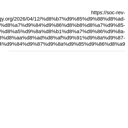
https://soc-rev-
gy.org/2026/04/12/%d8%b7%d9%85%d9%88%d8%ad-
%d8%a7%d9%84%d9%86%d8%b8%d8%a7%d9%85-
%d8%a5%d9%8a%d8%b1%d8%a7%d9%86%d9%8a-
8%d8%aa%d8%ad%d8%af%d9%91%d9%8a%d9%87-
4%d9%84%d9%87%d9%8a%d9%85%d9%86%d8%a9/