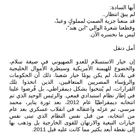
أيها السادة:
لم يبقَ انتظار..
قد منعنا جزية الصمتِ لمملوكٍ وعبدْ،
وقطعنا شعرةَ الوالي “ابن هند”،
ليس ما نخسره الآن.
أمل دنقل
إن خيار الاستسلام للعدو الصهيوني في صيغة سلام،
والخضوع للهيمنة الأمريكية وسيطرة الأموال الخليجية
في بلادنا، لم يكن يومًا خيار شعبنا. ذلك أن الحكومات
والرؤساء المصريين المتعاقبين، الذين اتخذوا تلك
القرارات، لم يُنتخبوا بشكل ديمقراطي، بل فُرضوا علينا
في إطار نظام استبدادي قمعي. والرئيس الوحيد الذي تم
انتخابه ديمقراطيًا عام 2012، بعد ثورة يناير، محمد
مرسي، تم عزله واعتقاله في انقلاب عسكري بعد عام
من انتخابه، من قبل نفس النظام الذي تبنى نفس
خيارات التبعية والارتهان للقوى الخارجية بل وذهب بها
إلى نقطة أبعد بكثير مما كانت عليه قبل 2011.