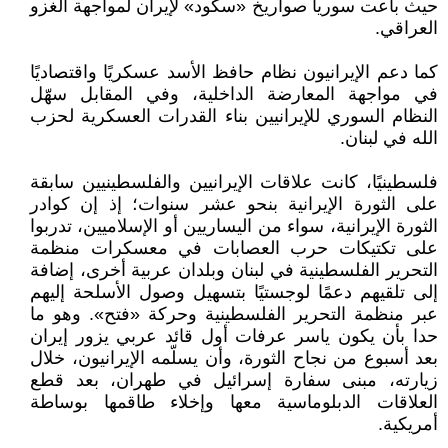
حيث باعت سوريا صواريخ «سكود» لإيران لمواجهة الغزو
العراقي.
كما دعم الإيرانيون نظام حافظ الأسد عسكريًا واقتصاديًا
في مواجهة المعارضة الداخلية، وفي المقابل سهّل
النظام السوري للإيرانيين بناء القدرات العسكرية لحزب
الله في لبنان.
فلسطينيًا، كانت علاقات الإيرانيين والفلسطينيين سابقة
على الثورة الإيرانية بنحو عشر سنوات؛ إذ إن كوادر
الثورة الإيرانية، سواء من اليساريين أو الإسلاميين، تدربوا
على تكتيكات حرب العصابات في معسكرات منظمة
التحرير الفلسطينية في لبنان وبلدان عربية أخرى، إضافة
إلى تلقيهم دعمًا لوجستيًا بتسهيل وصول الأسلحة إليهم
عبر منظمة التحرير الفلسطينية وحركة «فتح». وهو ما
حدا بأن يكون ياسر عرفات أول قائد عربي يزور إيران
بعد أسبوع من نجاح الثورة، وأن يسلّمه الإيرانيون، خلال
زيارته، مبنى سفارة إسرائيل في طهران، بعد قطع
العلاقات الدبلوماسية معها وإخلاء طاقمها بوساطة
أمريكية.