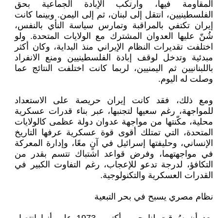
المقاومة فيها، وارتكب الإبادة الجماعية بحق
الفلسطينيين، انتقل إلى لبنان، ثم إلى اليمن. وبينما كانت
إيران تكتفي بالمراقبة وتمارس سياسة النأي بالنفس،
شُنّ عليها العدوان المشترك مع الولايات المتحدة. ولو
اختلفت تقديرات النظام الإيراني منذ البداية، وكان أكثر
مبدئية وتدخل لوقف إبادة الفلسطينيين ومنع الانفراد
باللبنانيين ثم اليمنيين، لربما كانت اختلفت النتائج عما
وصلت له اليوم.
ومع ذلك، فقد كانت إيران حريصة على الاستعداد
للمواجهة، رغم سعيها لتجنبها، عبر بناء قدرات عسكرية
محلية، مكّنتها من مواجهة عدوان دولة عظمى كالولايات
المتحدة، التي تمتلك أقوى قوة عسكرية عرفها التاريخ
الإنساني، وحليفتها إسرائيل في آنٍ معًا، وإدارة المعركة
في مواجهتهما، وفرض قواعد اشتباك تتسم بقدر من
التكافؤ، لدرجة تدعو للإعجاب، رغم التفاوت الكبير في
القدرات العسكرية والتكنولوجية.
نظام مصري يسبح في بحر التبعية