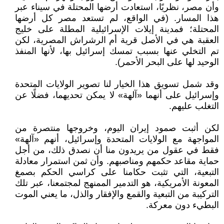
وأن مصر، نظريًا، استعادت أرضها المحتلة في سيناء عبر
هذا المسار. (في الواقع، لم تستعد مصر كل أرضها
المحتلة؛ فمدينة إيلات الإسرائيلية المطلة على خليج
العقبة هي في الأصل قرية أم الرشراش المصرية، لكن
تم التخلي عنها بسبب تمسك إسرائيل بها، لأنها المنفذ
الوحيد لها على البحر الأحمر).
وقد شمل تسويق هذا الخيار لنا تصوير الولايات المتحدة
وإسرائيل على أنهما «آلهة» لا يمكن تحديهما، فضلًا عن
التغلب عليهم.
لكن أثبت صمود إيران اليوم، وخروجها منتصرة من
المواجهة مع الولايات المتحدة وإسرائيل، أنهم «آلهة»
فقط في عقول من يريدون منا أن نصدق ذلك، من أجل
حماية مقاعد حكمهم ومناصبهم. وأن ثمن استمرار معادلة
التبعية، التي تثبت حكامنا على كراسي الحكم بصمغ
المعونة الأمريكية، هو التدمير الممنهج لمجتمعنا، عبر تلك
التركيبة من التبعية والقمع والإفقار والذل، ما يعني الموت
البطيء دون معركة.