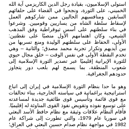
استولى الإسلاميون، بقيادة رجل الدين الكاريزمي آية الله
الخميني، على الثورة، ونجحوا في القضاء على حلفائهم
السابقين ومنافسيهم الحاليين ممن شاركوهم العمل
لإسقاط سلطة الشاه من يساريين وقوميين. وشرعوا
في بناء سلطتهم على أسس ثيوقراطية وفق المذهب
الشيعي، وكان اهتمامهم الأول منصبًا على نقطتين:
الأولى، الحفاظ على سلطتهم الوليدة ومنع تسربها من
بين أيديهم وتكرار تجربة محمد مصدق؛ والثانية – وهي
تخدم النقطة الأولى في نفس الوقت – خلق مجال حيوي
للثورة الإيرانية إقليميًا عبر تصدير الثورة الإسلامية إلى
شعوب المنطقة، بما يسمح لهم بلعب دور يتجاوز
حدودهم الجغرافية.
وهو ما حدا بنظام الثورة الإسلامية في إيران إلى اتباع
استراتيجية براغماتية في سياسته الخارجية، ببناء تحالفات
مع قوى قائمة وتأسيس قوى طائفية جديدة لمساعدته
على توسيع نفوذه وتقويض نفوذ القوى المناوئة له إقليميًا.
فأقام النظام علاقات وثيقة مع نظام حافظ الأسد البعثي
في سوريا عام 1979، والتي تطورت إلى شراكة عام
1982 في مواجهة نظام صدام حسين البعثي في العراق؛