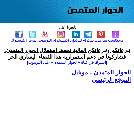
تابعونا على:
بودكاست
بنترست
تيلكرام
لينكدإن
الانستغرام
اليوتيوب
التويتر
الفيسبوك
تبرعاتكم وتبرعاتكن المالية تحفظ استقلال الحوار المتمدن،
فشاركونا في دعم استمرارية هذا الفضاء اليساري الحر
[اشترك في قناة ‫«الحوار المتمدن» على اليوتيوب]
الحوار المتمدن - موبايل
الموقع الرئيسي