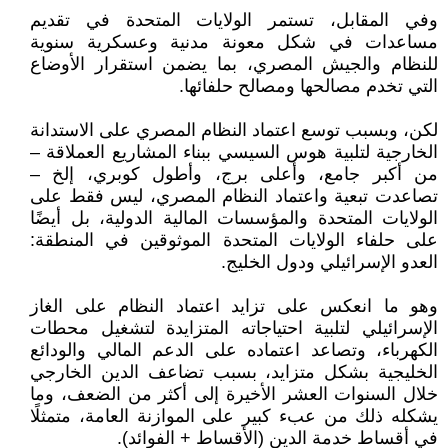
وفي المقابل، تستمر الولايات المتحدة في تقديم
مساعدات في شكل معونة مدنية وعسكرية سنوية
للنظام والجيش المصري، بما يضمن استقرار الأوضاع
التي تخدم مصالحها ومصالح حلفائها.
لكن، وبسبب توسع اعتماد النظام المصري على الاستدانة
الخارجية لتلبية هوس السيسي ببناء المشاريع العملاقة –
من أكبر جامع، وأعلى برج، وأطول كوبري، إلخ –
تصاعدت تبعية واعتماد النظام المصري، ليس فقط على
الولايات المتحدة والمؤسسات المالية الدولية، بل أيضًا
على حلفاء الولايات المتحدة الموثوقين في المنطقة:
العدو الإسرائيلي ودول الخليج.
وهو ما انعكس على تزايد اعتماد النظام على الغاز
الإسرائيلي لتلبية احتياجاته المتزايدة لتشغيل محطات
الكهرباء، وتصاعد اعتماده على الدعم المالي والودائع
الخليجية بشكل متزايد، بسبب تضاعف الدين الخارجي
خلال السنوات العشر الأخيرة إلى أكثر من الضعف، وما
يشكله ذلك من عبء كبير على الموازنة العامة، متمثلًا
في أقساط خدمة الدين (الأقساط + الفوائد).