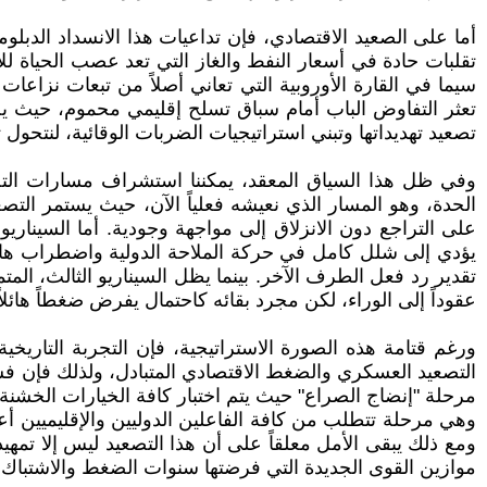
أما على الصعيد الاقتصادي، فإن تداعيات هذا الانسداد الدبل
تقلبات حادة في أسعار النفط والغاز التي تعد عصب الحياة لل
سيما في القارة الأوروبية التي تعاني أصلاً من تبعات نزاعا
تعثر التفاوض الباب أمام سباق تسلح إقليمي محموم، حيث يجد 
تصعيد تهديداتها وتبني استراتيجيات الضربات الوقائية، لنتحول
وفي ظل هذا السياق المعقد، يمكننا استشراف مسارات التصع
الحدة، وهو المسار الذي نعيشه فعلياً الآن، حيث يستمر الت
على التراجع دون الانزلاق إلى مواجهة وجودية. أما السيناري
يؤدي إلى شلل كامل في حركة الملاحة الدولية واضطراب هائل
تقدير رد فعل الطرف الآخر. بينما يظل السيناريو الثالث، المتمث
عقوداً إلى الوراء، لكن مجرد بقائه كاحتمال يفرض ضغطاً هائلاً
ورغم قتامة هذه الصورة الاستراتيجية، فإن التجربة التاريخي
التصعيد العسكري والضغط الاقتصادي المتبادل، ولذلك فإن فش
مرحلة "إنضاج الصراع" حيث يتم اختبار كافة الخيارات الخشنة 
وهي مرحلة تتطلب من كافة الفاعلين الدوليين والإقليميين 
ومع ذلك يبقى الأمل معلقاً على أن هذا التصعيد ليس إلا تمهيد
موازين القوى الجديدة التي فرضتها سنوات الضغط والاشتباك، بع