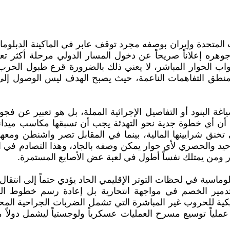
ت المتحدة وإيران بوصفه مجرد توقف عابر في الماكينة الدبلوم
ره إعلاناً صريحاً عن دخول المسار الدولي مرحلة أكثر تعق
واب الحوار المباشر، لا يعني ذلك بالضرورة قرع طبول الحرب 
منطق التفاهمات الناعمة، حيث يصبح الهدف ليس الوصول إلى
اغة البنود أو التفاصيل الإجرائية المملة، بل هو تعبير عن فج
أن أي خطوة جدية نحو التهدئة يجب أن تسبقها مكاسب ميدان
خنق شرايينها المالية، بينما في المقابل تصر واشنطن ومعها ح
وحيد والحصري لأي حوار يمكن وصفه بالجاد، وهذا التصادم في
 ومن يمتلك نفساً أطول في لعبة عض الأصابع المستمرة.
وماسية في لحظات التوتر الإقليمي الحاد يؤدي حتماً إلى انتقا
مير الخصم في مواجهة انتحارية بل إعادة رسم خطوط الردع
يكية للحروب غير المباشرة التي تشمل الضربات الجراحية المح
لياً توسيع مسرح العمليات عسكرياً ولوجستياً ليشمل دولاً مث