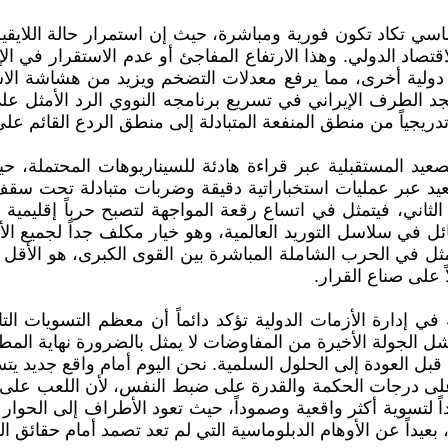
وماسي تكاد تكون فورية ومباشرة، حيث إن استمرار حالة اللايق
اقتصاد الدولي. وهذا الارتفاع المفاجئ أو عدم الاستقرار في 
ت دولية أخرى، مما يرفع معدلات التضخم ويزيد من هشاشة الاس
الطرف الإيراني في تسريع برنامجه النووي الرد الأمثل على تش
 تدريجياً من منطق المنفعة المتبادلة إلى منطق الردع القائم 
يد المستقبلية عبر قراءة هادئة للسيناريوهات المحتملة، ح
صعيد عبر عمليات استخباراتية دقيقة وضربات متبادلة تحت سقف
و الثاني، فيتمثل في اتساع رقعة المواجهة لتصبح حرباً إقلي
 في سلاسل التوريد العالمية، وهو خيار مكلف جداً لجميع ال
ل في الحرب الشاملة المباشرة بين القوى الكبرى، هو الأقل احتما
 على صناع القرار.
ة في إدارة الأزمات الدولية تؤكد دائماً أن معظم التسويات ا
ل الجولة الأخيرة من المفاوضات لا يمثل بالضرورة نهاية ال
قبل العودة إلى الحلول السلمية. نحن اليوم أمام واقع جديد يت
أعلى درجات الحكمة والقدرة على ضبط النفس، لأن اللعب على 
اً لتسوية أكثر واقعية وصموداً، حيث تعود الأطراف إلى الحوار 
يداً عن الأوهام الدبلوماسية التي لم تعد تصمد أمام حقائق ال