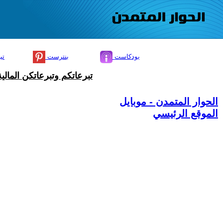
بودكاست
بنترست
تي
تبرعاتكم وتبرعاتكن المال
الحوار المتمدن - موبايل
الموقع الرئيسي