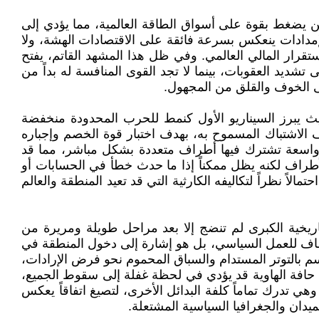
ين يضغط بقوة على أسواق الطاقة العالمية، مما يؤدي إلى
الإمدادات ينعكس بسرعة فائقة على الاقتصادات الهشة، ولا
تقرار المالي العالمي. وفي ظل هذا المشهد القاتم، يفتح
ديد العقوبات، بينما لا تجد القوى المنافسة له بداً من
على الخوف والقلق من المجهول.
يث يبرز السيناريو الأول كنمط للحرب المحدودة منخفضة
 الاشتباك المسموح به، بهدف اختبار قوة الخصم وإجباره
مية واسعة تشترك فيها أطراف متعددة بشكل مباشر، مما قد
أطراف لكنه يظل ممكناً إذا ما حدث خطأ في الحسابات أو
لاً نظراً لتكاليفه الكارثية التي قد تعيد المنطقة والعالم
لتاريخية الكبرى لم تنضج إلا بعد مراحل طويلة ومريرة من
مطاف للعمل السياسي، بل هو إشارة إلى دخول المنطقة في
سم بالتوتر المستدام والسباق المحموم نحو فرض الإرادات،
حافة الهاوية قد يؤدي في لحظة غفلة إلى سقوط الجميع،
وهي تدرك تماماً كلفة البدائل الأخرى، لتصيغ اتفاقاً يعكس
ميدان والجغرافيا السياسية المشتعلة.