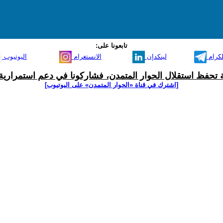
تابعونا على:
لكرام
لينكدإن
الانستغرام
اليوتيوب
ية تحفظ استقلال الحوار المتمدن، فشاركونا في دعم استمرارية 
[اشترك في قناة ‫«الحوار المتمدن» على اليوتيوب]