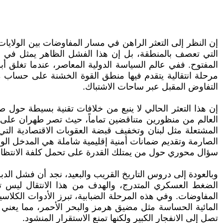
إن النظر إلى التعثر الراهن في مسار المفاوضات بين الولايا
التي تعصف بالمنطقة، بل إن هذا الفشل الظاهر يمثل في جوه
المفتوح. ففي عالم السياسة الدولية المعاصر، عندما تغلق أب
مرحلة انتقالية يتقدم فيها منطق القوة الخشنة على حساب 
التفاوض المقبل عبر ساحات الاشتباك.
إن هذا التعثر الحالي لا ينبع من خلافات تقنية بسيطة حول صي
العالم من منظورين متناقضين تماماً، حيث تصر طهران على 
المشتعلة مثل لبنان وتخفيف قبضة العقوبات الاقتصادية التي ت
الصارمة وتقديم ضمانات أمنية إقليمية شاملة هي المدخل ال
سؤال محوري حول من يمتلك القدرة على تحمل كلفة الانتظار
وبالعودة إلى دروس التاريخ القريب والبعيد، نجد أن فشل الدبل
الضغط العسكري المتدرج، والهدف من هذا الانتقال ليس تد
المفاوضات. وفي هذه المرحلة الضبابية، تبرز الأدوات الكلاس
المائية الحساسة مثل مضيق هرمز والبحر الأحمر، مما يعني عم
تصل إلى الانفجار الكبير ولكنها تمنع الاستقرار المنشود.