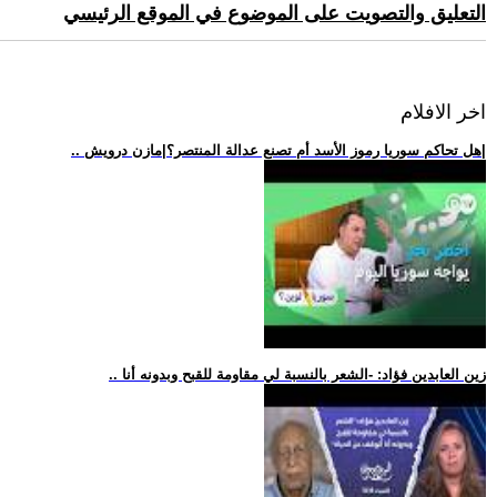
التعليق والتصويت على الموضوع في الموقع الرئيسي
اخر الافلام
.. هل تحاكم سوريا رموز الأسد أم تصنع عدالة المنتصر؟|مازن درويش|
.. زين العابدين فؤاد: -الشعر بالنسبة لي مقاومة للقبح وبدونه أنا