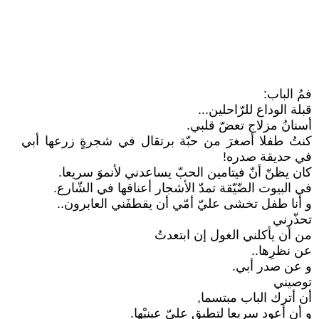
فمُ الباب:
قبلة الوداع للرّاحلين...
أسنانُ مزلاج تعضّ قلبي.
كنتُ طفلا أصغرَ من حبّة برتقال في شجرةٍ زرعها أبي
في حديقة صدره!
كان يظنّ أنّ فيتامين الحبّ يساعدني لأنموَ سريعا.
في البيوت الضّيّقة تمدّ الأشجار أعناقها في الشّارع.
و أنا طفل تخشى عليّ أمّي أن يقطفَني العابرون..
تحذّرني
من أن يأكلني الغول إن ابتعدتُ
عن نظرِها..
و عن صدر أبي.
توصيني
أن أترك الباب مبتسما,
و أن أعود سريعا لتطبِق عليّ عينيْها.