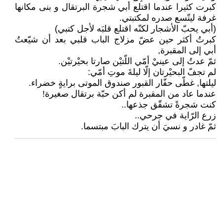
كبرت كثيرا عندما اقتلع أبي شجرة البرتقال و بنى مكانها
غرفة ليتّسع صدره لمكتبتي.
(أبي يحبّ الأشجار لكنّه اقتلع قلبَه لأجل كتبي)
كبرتُ أكثر حين عضّ مزلاج الباب قلبي بعد أن شيّعتُ
أبي إلى المقبرة,
ثمّ عدتُ إلى عينيْ أمّي اللّتيْن صارتا بحيْرتيْن.
لم تجفّ البحيْرتان إلّا ليلةَ موتِ أمّي:
ليلتها, غطّى حفّار القبور صندوق الموتى برايةٍ خضراء.
عندما عاد من المقبرة لم أكن حبّة برتقال صغيرة!
كنت شجرةً تشقّق جذعها..
زرع الرّاية في جرحي..
ثمّ غادر و نسيَ أن يترك البابَ مبتسما.