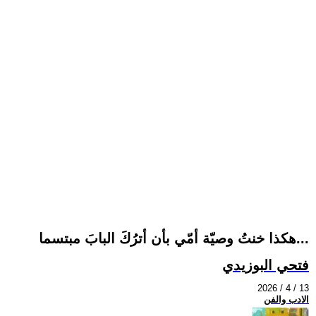
هكذا خنتُ وصيّة أمّي بأن أترُكَ البابَ مبتسما...
فتحي البوزيدي
2026 / 4 / 13
الادب والفن