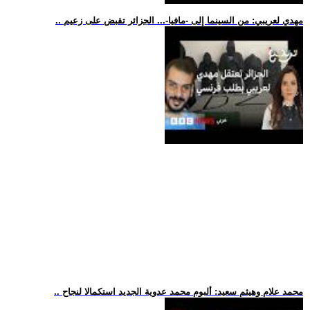
.. مهدي لعريبي: من السينما إلى -مافيا-... الجزائر تقبض على زعيم
.. محمد علام وهيثم سعيد: ألبوم محمد عدوية الجديد استكمالا لنجاح