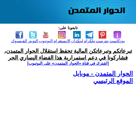
تابعونا على:
بودكاست
بنترست
تيلكرام
لينكدإن
الانستغرام
اليوتيوب
التويتر
الفيسبوك
تبرعاتكم وتبرعاتكن المالية تحفظ استقلال الحوار المتمدن،
فشاركونا في دعم استمرارية هذا الفضاء اليساري الحر
[اشترك في قناة ‫«الحوار المتمدن» على اليوتيوب]
الحوار المتمدن - موبايل
الموقع الرئيسي