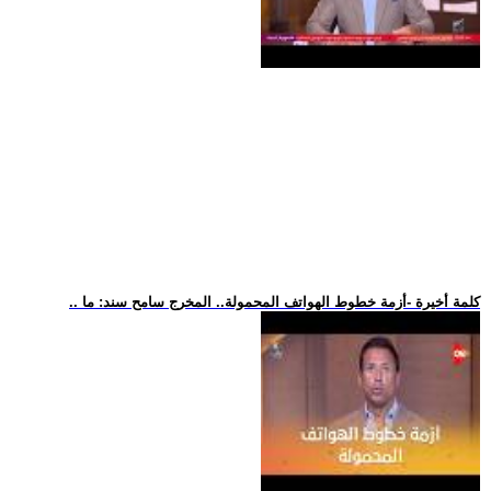
.. كلمة أخيرة -أزمة خطوط الهواتف المحمولة.. المخرج سامح سند: ما