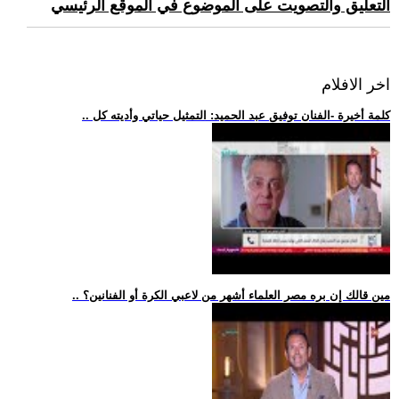
التعليق والتصويت على الموضوع في الموقع الرئيسي
اخر الافلام
.. كلمة أخيرة -الفنان توفيق عبد الحميد: التمثيل حياتي وأديته كل
.. مين قالك إن بره مصر العلماء أشهر من لاعبي الكرة أو الفنانين؟