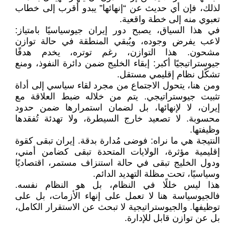
لذلك، فإن أي حديث عن “إنهائها” يبدو أقرب إلى خطاب
تعبوي منه إلى خطة واقعية.
في هذا السياق، يصبح دور إيران جيوسياسيًا بامتياز:
لاعب يفرض وجوده، ويُبقي المنطقة في حالة توازن
مشحون. هذا التوازن، رغم توتره، يخدم هدفًا
جيوستراتيجيًا أكبر: إبقاء الخليج ضمن دائرة النفوذ، ومنع
تشكّل نظام إقليمي مستقل.
ومن هنا، يتحول الاجتماع من مجرد لقاء سياسي إلى أداة
تثبيت جيوستراتيجي. يتم من خلاله ضبط العلاقة مع
إيران، لا لإنهائها، بل لضمان استمرارها ضمن حدود
محسوبة. لا تصعيد خارج السيطرة، ولا تهدئة تُفقدها
وظيفتها.
النتيجة هي ما نراه: فوضى مُدارة بدقة. إيران تبقى كقوة
إقليمية مؤثرة، الولايات المتحدة تبقى كضامن أمني،
ودول الخليج تبقى في حالة استنزاف مستمر، اقتصاديًا
وسياسيًا، تحت مظلة التهديد الدائم.
هذا ليس خللًا في النظام، بل هو النظام نفسه.
فالجيوسياسة هنا لا تعمل على إنهاء الأزمات، بل على
توظيفها. والجيوستراتيجية لا تبحث عن الاستقرار الكامل،
بل عن توازن قابل للإدارة.