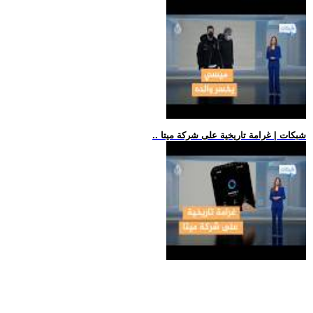
.. شبكات | غرامة تاريخية على شركة ميتا