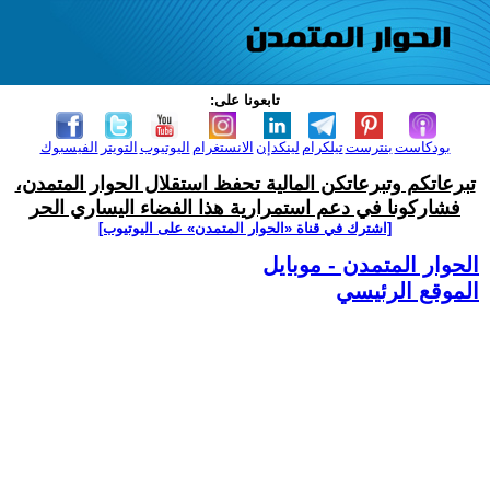
تابعونا على:
بودكاست
بنترست
تيلكرام
لينكدإن
الانستغرام
اليوتيوب
التويتر
الفيسبوك
تبرعاتكم وتبرعاتكن المالية تحفظ استقلال الحوار المتمدن،
فشاركونا في دعم استمرارية هذا الفضاء اليساري الحر
[اشترك في قناة ‫«الحوار المتمدن» على اليوتيوب]
الحوار المتمدن - موبايل
الموقع الرئيسي