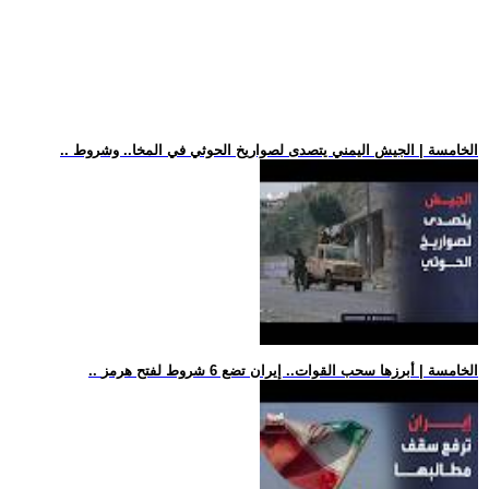
.. الخامسة | الجيش اليمني يتصدى لصواريخ الحوثي في المخا.. وشروط
.. الخامسة | أبرزها سحب القوات.. إيران تضع 6 شروط لفتح هرمز