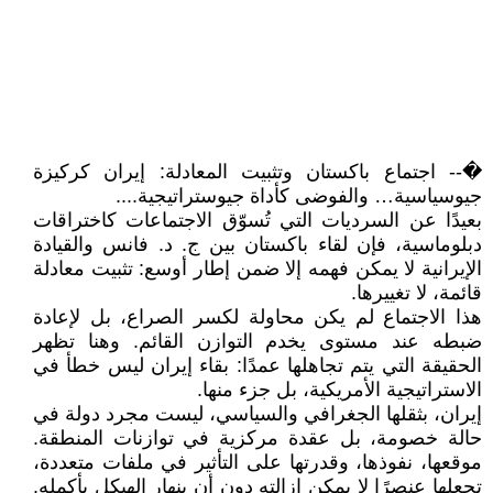
�-- اجتماع باكستان وتثبيت المعادلة: إيران كركيزة
جيوسياسية… والفوضى كأداة جيوستراتيجية....
بعيدًا عن السرديات التي تُسوّق الاجتماعات كاختراقات
دبلوماسية، فإن لقاء باكستان بين ج. د. فانس والقيادة
الإيرانية لا يمكن فهمه إلا ضمن إطار أوسع: تثبيت معادلة
قائمة، لا تغييرها.
هذا الاجتماع لم يكن محاولة لكسر الصراع، بل لإعادة
ضبطه عند مستوى يخدم التوازن القائم. وهنا تظهر
الحقيقة التي يتم تجاهلها عمدًا: بقاء إيران ليس خطأ في
الاستراتيجية الأمريكية، بل جزء منها.
إيران، بثقلها الجغرافي والسياسي، ليست مجرد دولة في
حالة خصومة، بل عقدة مركزية في توازنات المنطقة.
موقعها، نفوذها، وقدرتها على التأثير في ملفات متعددة،
تجعلها عنصرًا لا يمكن إزالته دون أن ينهار الهيكل بأكمله.