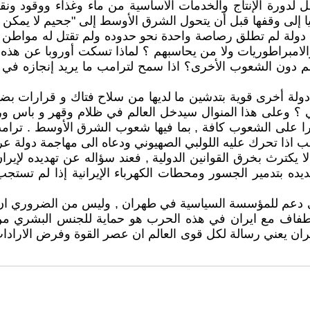
ل لدورة الإنتاج والخدمات الأساسية من ماء وغذاء ووقود ونق
عيا إلى وقفها قبل أن يتحول الشرق الأوسط إلى "جحيم لا يمك
ل دولة لم تطلق رصاصة واحدة نحو حدوده ولم تقتل له مواطن
مبراطوريات ولا من يحاسبهم ؟ لماذا تسكت أوروبا عن هذه ا
م دون الشعوب الأخرى؟ اذا سمح لترامب ما يريد إنجازه في اي
م دولة أخرى قوية بتدشين ما لديها من سلاح فتاك و قرارات 
ي ؟ وعلى هذا المنوال سيدخل العالم في ظلام وقهر و باس ورع
 على الشعوب كافة , بما فيها شعوب الشرق الأوسط . ترام
 تحرك عليه اللولبي الصهيوني ودعاه الى مهاجمة دولة عربية
 يكترث بخرق القوانين الدولية , فعند سؤاله عن تهديده لإير
ديده بتدمير الجسور ومحطات الكهرباء الإيرانية إذا لم تستجب 
دعم للمؤسسة السياسية في طهران , وليس من الضروري ان تك
لاصطفاف مع ايران في هذه الحرب هو حماية للجنس البشري من 
ن يعني رسالة لكل قوى العالم ان عصر القوة وفرض الارادات