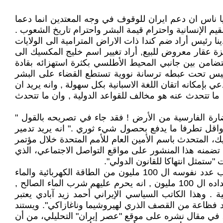
ا ناس ان دعم ايران للوقوف في وجه المعتدين انما دعما
يم الإنسانية واحترام قيمة البشر واحترام تاريخ الشعوب .
ينا رئيس أراد ضم كندا ذات الاراض المترامية الى الولايات
وز مساحتها 4 كيلو متر مربع . أراد شراء غزة وكان غزة عقار معروض للبيع, أراد تغيير اسم خليج المكسيك الى
تضامن بين جانبي المحيط الأطلسي بكثرة استهزائه بقادة
ام رئيس تحت عبطه ترسانة نووية تستطع القضاء على البشر
انه يدعي بإمكانه اتقان اللغة الاسبانية بكل سهولة , وانه يريد ان
ما تتحدث عنه هو مخالف للقواعد الدولية , وان ما تتحدث
ريد انهاء الحضارة الفارسية من الأرض ! فقد جاء في تصريحه بالقول "
واقل تطرفا ما يدفع بحصول شيء ثوري ." انه يريد تدمير
ة غد ( 8 نيسان) , الامر الذي دعا ستيفان دوجاريك، المتحدث باسم الأمين العام للأمم المتحدة خلال مؤتمر
لخطاب الذي تضمنه هذا المنشور على مواقع التواصل الاجتماعي، الذي
ستمثل انتهاكا للقانون الدولي".
من اعطى الحق لترامب بتدمير دولة ذات جذور حضارية غائرة في القدم ؟ من اعطى الحق لترامب ان يحرم شعب يقارب عدد نفوسه ال 100 مليون من الطاقة الكهربائية والماء
الصالح للشرب , وذهاب طلابه الى مدارسهم معاهدهم ؟ هل يعرف ما يعني انقطاع الطاقة الكهربائية عن شعب يقارب تعداده ال 100 مليون , انه يحرم عليهم شرب الماء الصالح ,
 وهذا الكاتب السياسي الإيراني أحمد زيد آبادي يعتبر
أشد فظاعة من القصف الذري لهيروشيما وناغازاكي". ويستند
رثية لانقطاع الكهرباء عن سكان إيران البالغ عددهم 90 مليون نسمة، و حذر، في مقال نشره علی موقع "عصر إيران" التحليلي، من أن