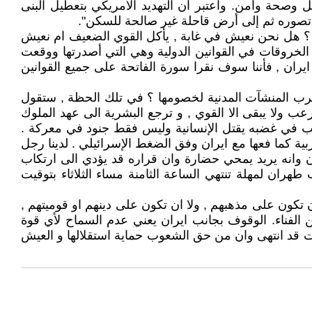
ل وصحة وأمن. واعتبر أن التهديد الأمريكي بتعطيل البنى
ن تصوره ثم إلى أرض قاحلة غير صالحة للسكن".
 ؟ هل نحن نعيش في غابة , يأكل القوي الضعيف ام نعيش
لخروقات في القوانين الدولية وهي التي أصدرتها ووقعت
ران , فأننا سوف نقرا سورة الفاتحة على جميع القوانين
بضرب المنشآت المدنية لخصومها ؟ في تلك الحظة , ستقول
ب ولا يبقى الا القوي , و ترجع البشرية الى عهد الملوك
ب في غضبه يقتل الإنسانية وليس فقط جنود في معركة .
 كما فعها مع ايران وفق الضغط الإسرائيلي . لدينا رجل
ان وانه يريد يمحي حضارة وان قراره قد يؤدي الى ارتكاب
طهران لمهلة تنتهي الساعة الثامنة مساء الثلاثاء بتوقيت
ون على مذهبهم , ولا ان تكون على دينهم او قوميتهم ,
الفناء. الوقوف بجانب ايران يعني عدم السماح لأي قوة
 قد انتهى وان من حق الشعوب حماية استقلالها و العيش