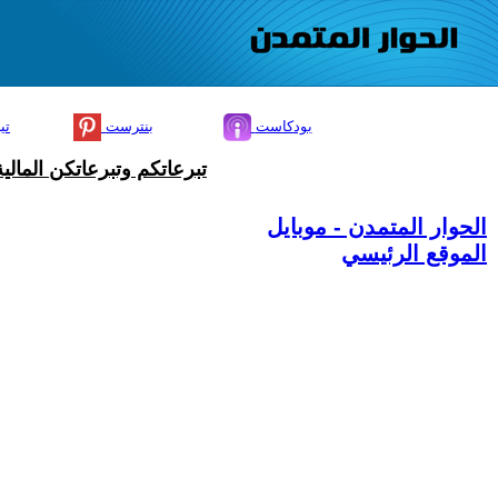
بودكاست
بنترست
تي
تبرعاتكم وتبرعاتكن المال
الحوار المتمدن - موبايل
الموقع الرئيسي