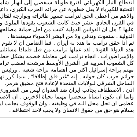
انقطاع التيار الكهربائي لفترة طويلة سيفضي إلى انهيار شام
التحتية للكهرباء لا يقل خطورة عن جرائم الحرب الكبرى، دا
والاهم من اعطى الحق لترامب تسيير طائراته وبوارجه لقتا
في القرن الحادي عشر حيث كانت الشعوب يقودها الملوك والا
عليها ؟ هل ان القوانين الدولية كتبت من اجل حماية مصالحه
الدولية . ستموت وتدفن ولا من البشر الاسوياء سيفتقدها .
ثم اذا حقق ترامب ما هدد به ايران , فما الضامن ان لا تقو
هذه الدولة القوية , لقد عملها ترامب من قبل فلماذا مسائلت
والإمبراطورات . اتجاه ترامب في معاملة خصمه يشكل خطرا
كل الشعوب العربية في الشرق الأوسط مرشحة لغضب ترامب اذا
مهتم براحة إسرائيل اكثر من اهتمامه براحة شعبه . ورئيس لا
جرائم حرب كان جوابه , إنه "غير قلق إطلاقا" , بينما كرر ته
الساحل الشرقي للولايات المتحدة لإعادة فتح مضيق هرمز.
اذن , الاصطفاف بجانب ايران ضد العدوان ليس من الضروري 
وانما ان تكون انسانا متحضرا مهتما بحياة الاخرين . ان ا
عظمى ان تحل محل الله في وظيفته . وان الوقوف بجانب ايرا
بسلام هو حق من حقوق الانسان ولا يجب لاحد اختطافه .