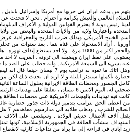
يتهم من يدعم ايران في حربها مع أمريكا وإسرائيل بالذيل ,
للسلام العالمي والعيش بكرامة و احترام . نحن لا نتحدث عن دع
لدينا رئيس دولة لا يحترم القوانين الدولية و الأعراف الدبلو
اسم الخليج الأمريكي وبذلك ضرب التاريخ والجغرافية عرض ا
أوروبا , أراد الاستحواذ على قناة بنما , بعد سنوات من تخل
والحجر اكثر من 1000 مرة , ولا احد يستطع إيق
يستولي على نفط ايران ويضيفه الى ثروته . الغريب لا احد من
عنه يسيء الى السمعة الامريكية , وانه خطاب على الضد ما
وهل اتاك ما تفوه به ترامب يوم
حضارة بأكملها ستندثر الليلة و لا اريد ان يحدث ذلك لكن م
صحفي له، اليوم الاثنين 6 نيسان ، تعليقا
كانت فيه تهديدات بالهجمات الأمريكية على محطات الطاقة والج
يقتل الاف الأطفال حديثي الولادة , وسيقضي على الالاف من
استهداف منشآت الطاقة في الجمهورية الإسلامية، كونها تمثل 