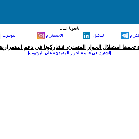
تابعونا على:
لكرام
لينكدإن
الانستغرام
اليوتيوب
ية تحفظ استقلال الحوار المتمدن، فشاركونا في دعم استمرارية 
[اشترك في قناة ‫«الحوار المتمدن» على اليوتيوب]