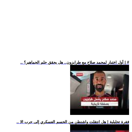
.. أول اختبار لمحمد صلاح مع طرابزون.. هل يحقق حلم الجماهير؟ | #
.. فقرة تحليلية | هل انتقلت واشنطن من الحسم العسكري إلى حرب الا