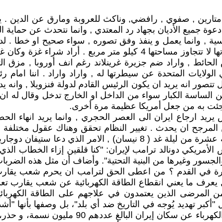
 متارين , صفوي , رافضي, وناكث للعروبة ومارق عن الدين . ي
وة جميع الأديان بجهاد رد المعتدي , وانما نتحدث عن حماية الق
ماسية , وانما يعمل و ينفذ وفق تصوره , سواء صحيح او خطا . لد
المتحدة واعتبارها ولاية من والايات المتحدة والبعض من ولاياتها لا تتجا
لحائط , واراد ضم جزيرة غرينلاند رغم انف أوروبا , مزق ال
ي الولايات المتحدة عن سيطرتها له , واراد واراد . اننا ام
اف تهوره . هل تتصور انه يريد ان يكون الرئيس القادم لدولة فنزويلا , و
 الساسة الكبار سواء من الداخل او الخارج تدخل وقال له ان 
 جئت به من جعل أمريكا عظيمة مرة أخرى.
 7 نيسان حينما قال انه ليس يريد ارجاع ايران الى العصر الحجري , وانما ي
ن المرجح ان يحدث . تغيير النظام تحقق وهناك عقول مختلفة 
كامل الجسور ومحطات الطاقة الإيرانية بحلول الساعة الثانية عشرة من ليل
 على تهديدات الرئيس الأمريكي دونالد ترامب لإيران: "كنا قلقين إزاء ا
سور وغيرها من البنية التحتية". وأضاف أن مثل هذه الضربات "
 المرضى الذين يعتمدون في علاجهم على الطاقة الكهربائية .
"أكبر تهديد يُوجه في التاريخ ضد أي بلد"، بل وصفها بأنها "
زيد آبادي في قراءته إلى ما يراه من تداعيات كا