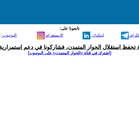
تابعونا على:
لكرام
لينكدإن
الانستغرام
اليوتيوب
ية تحفظ استقلال الحوار المتمدن، فشاركونا في دعم استمرارية 
[اشترك في قناة ‫«الحوار المتمدن» على اليوتيوب]