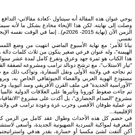
يوحي عنوان هذه المقالة أنه سيتناول -كعادة مقالاتي- التدافع
وصلت إلى نهايته. لكن هذا الإيحاء مخادع بشكل ما لأنه س
الزمن الآن (نهاية 2015- 2026م).. إن
نفسي.
بيانا للأمر؛ مع نهاية الأسبوع الماضي انتهيت من وضع اللم
الهيمنة"، وله عنوان فرعي صغير يتكون من ثلاث كلمات دالة هي
"تيار الاستلاب"، مع ترشح دونالد ترامب ومشروعه لصفقة القر
ثم نجاحه في ولايته الأولى ونقل السفارة، وتواكب ذلك مع
مستودع الهوية العربي والفضاء الجيوثقافي الخاص به، وب
"الأوراسية الجديدة" في ملف القرن الأفريقي وسد أثيوبيا، وخ
ثم جاءت ضغوط كورونا وتأثيرها على العلاقات الدولية عالميا وإ
مشروع "الصدام الحضاري"، بل أكدت على مشروع "الاتفاقيات ا
ثم عملية طوفان الأقصى وحرب غزة وعودة ترامب في ولايته الث
الإقليمية...
في خضم كل هذه الأحداث وطوال عقد كامل من الزمن كنت في 
أكن ألتفت لشئ مكسبا أو خسارة، بقدر هدفي واستراتيجتي ا