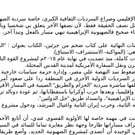
 الإقليمي وصراع السرديات الثقافية الكبرى، خاصة سردية الصهيو
يمثل نصف الحقيقة فقط، لأن نصفها الآخر يتعلق بي شخصيا و
ما في الوقت نفسه الإيحاء صحيح فالصهيونية الإبراهيمية تنهي مسار بالفعل 
سات النهائية على كتاب ضخم من جزئين، الكتاب بعنوان : "الص
: (المواكبة- الاستشراف- الاستباق).
هذا الكتاب هو ثمرة جهد وعرق وتفرغ كامل لم
ن ونقل السفارة الأمريكية لمدينة القدس المحتلة.
 ضغوط سد النهضة على مصر، وإدارة حزمة سياسات خارجية إق
روز السرديات الدولية الأخرى في المنطقة ردا على صعود أ
لفها مباشرة سردية "الحزام والطريق" الصينية في المسار الأف
قليميا، وبعدها حرب أوكرانيا باستقطاباتها، ثم عودة دونالد تر
لإبراهيمية"، وانسداد طريق "حل الدولتين".
انية، وحرب إيران الثانية واغتيال المرشد، ودخول مشروع "ال
مهمة خاصة لها الأولوية القصوى عندي، أن أتابع الأحداث 
لوحيدة أن أتصدى لمشروع الصهيونية الجديد، وأضع طريقا أ