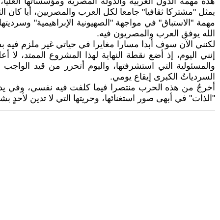
هذه مهمة الدول العربية والدولة المصرية ومؤسساتها العلي
يمثل "مشتركا ثقافيا" جامعا لكل العرب والمصريين، أيا كان ا
مهمة "الاستباق" في مواجهة "الصهيونية الإبراهيمية" وسرديته
الله يوفق العرب والمصريون فيه.
لكنني الآن سوف أبدا مسارا مغايرا في حياتي غير ملزم فيه 
إنني اليوم، إذ أضع نقطة النهاية لهذا المشروع الممتد، 
والمسئولية التي استشرفتها، واليوم أتحرر من قيد الواجب 
السردياتُ الكبرى إيقاع يومي.
أخرجُ من هذه الحرب منتصرا فيما كلفت فيه نفسي، وفي يدي خ
"الذات" في أبهى صور استغنائها، وحريتها التي لا تدين لأحدٍ بش