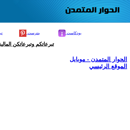
بودكاست
بنترست
تي
تبرعاتكم وتبرعاتكن المال
الحوار المتمدن - موبايل
الموقع الرئيسي