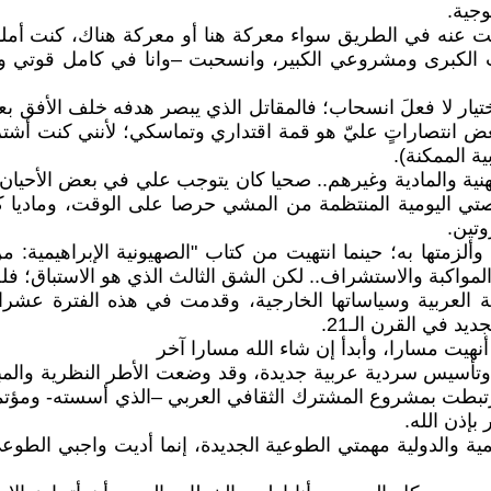
وجية.
خليت عنه في الطريق سواء معركة هنا أو معركة هناك، كنت أم
الكبرى ومشروعي الكبير، وانسحبت –وانا في كامل قوتي وق
يار لا فعلَ انسحاب؛ فالمقاتل الذي يبصر هدفه خلف الأفق ب
بعض انتصاراتٍ عليّ هو قمة اقتداري وتماسكي؛ لأنني كنت أشتر
ة الممكنة).
 والمادية وغيرهم.. صحيا كان يتوجب علي في بعض الأحيان أ
اليومية المنتظمة من المشي حرصا على الوقت، وماديا كان
وتين.
تها به؛ حينما انتهيت من كتاب "الصهيونية الإبراهيمية: من
واكبة والاستشراف.. لكن الشق الثالث الذي هو الاستباق؛ فل
عربية وسياساتها الخارجية، وقدمت في هذه الفترة عشرات ا
 في القرن الـ21.
أنهيت مسارا، وأبدأ إن شاء الله مسارا آخر
ق وتأسيس سردية عربية جديدة، وقد وضعت الأطر النظرية والمب
ارتبطت بمشروع المشترك الثقافي العربي –الذي أسسته- ومؤتمرا
بإذن الله.
قليمية والدولية مهمتي الطوعية الجديدة، إنما أديت واجبي 