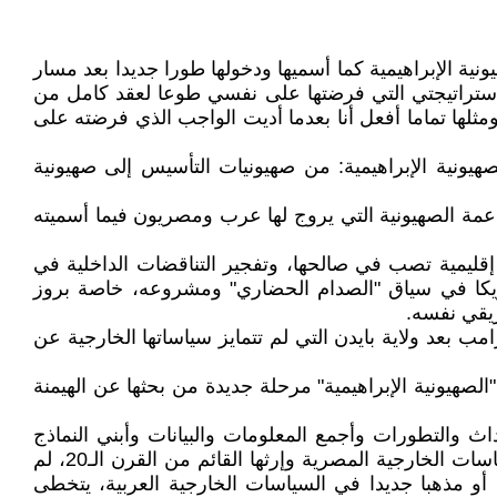
نية الإبراهيمية كما أسميها ودخولها طورا جديدا بعد مسار
باستراتيجتي التي فرضتها على نفسي طوعا لعقد كامل من
وتبدأ آخر، ومثلها تماما أفعل أنا بعدما أديت الواجب الذي فرضته على
هيونية الإبراهيمية: من صهيونيات التأسيس إلى صهيونية
دة عشر سنوات كاملة، منذ تصديت في نهاية عام ٢٠١٥م لمشروع القوة الناعمة الصهيونية التي يروج لها عرب ومصريون فيما أسميته
ليمية تصب في صالحها، وتفجير التناقضات الداخلية في
مريكا في سياق "الصدام الحضاري" ومشروعه، خاصة بروز
ريقي نفسه.
امب بعد ولاية بايدن التي لم تتمايز سياساتها الخارجية عن
صهيونية الإبراهيمية" مرحلة جديدة من بحثها عن الهيمنة
والتطورات وأجمع المعلومات والبيانات وأبني النماذج
المعرفية لمواكبة السردية الصهيونية الجديدة، وأسعى لاستشراف مساراتها طارحا وجهة نظر مغايرة تماما للسائد في السياسات الخارجية المصرية وإرثها القائم من القرن الـ20، لم
و مذهبا جديدا في السياسات الخارجية العربية، يتخطى