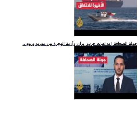
.. جولة الصحافة | تداعيات حرب إيران وأزمة الهجرة بين مدريد وروم