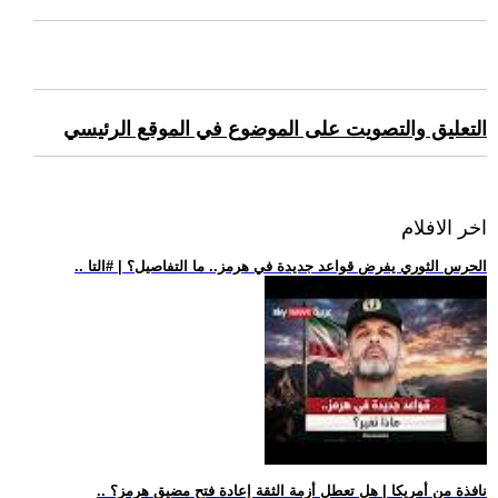
التعليق والتصويت على الموضوع في الموقع الرئيسي
اخر الافلام
.. الحرس الثوري يفرض قواعد جديدة في هرمز.. ما التفاصيل؟ | #التا
.. نافذة من أمريكا | هل تعطل أزمة الثقة إعادة فتح مضيق هرمز؟