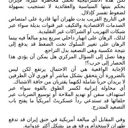
لكن هذه الاستراتيجية تحمل مخاطرة كبيرة، فإيران
بحكم بنيتها السياسية والعقائدية لا تستجيب بسهولة
لضغوط تفسر كإذلال.
في التاريخ القريب بدت طهران أنها قادرة على امتصاص
الصدمات الاقتصادية والتكيف عبر قنوات بديلة سواء عبر
شبكات التهريب أو الشراكات غير التقليدية.
لذلك، الرهان على انهيار داخلي سريع يبدو مبالغاً فيه بينما
الرهان على تغيير السلوك تحت الضغط قد يدفع إلى
نتيجة عكسية وهي التصعيد بدل التراجع.
وهنا نصل إلى السؤال المركزي هل يمكن أن يؤدي هذا
الحصار إلى حرب؟!
الإجابة الواقعية هي أن الاحتمال يرتفع لكن ليس
بالضرورة أن يتحقق بشكل مباشر أو فوري لأن الطرفين
لا يريدان حرباً شاملة لكنهما يقتربان من حافة الاشتباك.
أي محاولة إيرانية لكسر الطوق بالقوة سواء عبر
استهداف سفن أو تهديد الملاحة أو توسيع الضربات عبر
حلفائها قد تستدعي رداً عسكريتً أمريكياً ما يفتح باب
التصعيد المتدرج.
وفي المقابل أي مبالغة أمريكية في خنق إيران قد تدفع
طهران لاستخدام ورقة هرمز بشكل أكثر عدوانية.