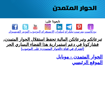
تابعونا على:
بودكاست
بنترست
تيلكرام
لينكدإن
الانستغرام
اليوتيوب
التويتر
الفيسبوك
تبرعاتكم وتبرعاتكن المالية تحفظ استقلال الحوار المتمدن،
فشاركونا في دعم استمرارية هذا الفضاء اليساري الحر
[اشترك في قناة ‫«الحوار المتمدن» على اليوتيوب]
الحوار المتمدن - موبايل
الموقع الرئيسي