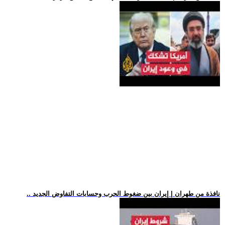
.. نافذة من طهران | إيران بين ضغوط الحرب وحسابات التفاوض الجديد