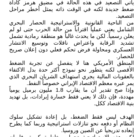
يأتي التصعيد في هذه الحالة في مضيق هرمز كأداة
ضغط جديدة لكنه في الوقت ذاته يمثل أخطر مراحل
التصعيد.
من الناحية القانونية والاستراتيجية الحصار البحري
الشامل يعني عملياً اقتراباً من حالة الحرب حتى لو لم
يعلن رسمياً. لكن ما يحدث غالباً هو منطقة رمادية تشمل
تشديد الرقابة واعتراض ناقلات وتوسيع الانتشار
العسكري ومحاولة فرض تحكم فعلي دون إعلان صريح
للحصار.
المنطق الأمريكي هنا لا ينفصل عن تجربة الضغط
الأقصى لكنه يتطور نحو نموذج أكثر حدة بدل الاكتفاء
بالعقوبات المالية يجري استهداف الشريان البحري الذي
يمر عبره معظم الاقتصاد الإيراني خصوصاً النفط.
وإذا صح تقدير أن ما يقارب 1.8 مليون برميل يومياً
مهددة، فإن ذلك لا يعني فقط خسارة إيرادات، بل تهديد
بنية الاقتصاد ككل.
الهدف ليس فقط الضغط، بل إعادة تشكيل سلوك
النظام أو دفعه نحو تنازلات استراتيجية وربما كما يطرح
إبعاده تدريجياً عن الصين وروسيا.