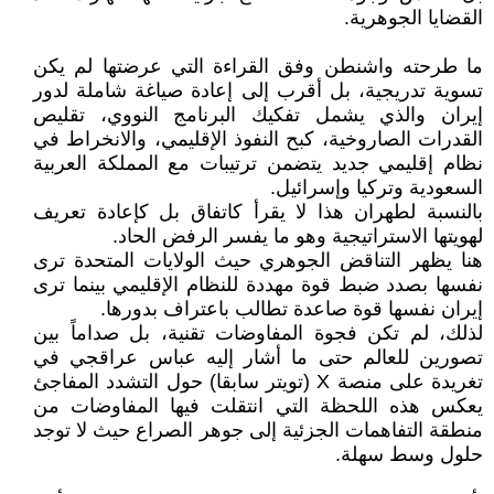
القضايا الجوهرية.
ما طرحته واشنطن وفق القراءة التي عرضتها لم يكن
تسوية تدريجية، بل أقرب إلى إعادة صياغة شاملة لدور
إيران والذي يشمل تفكيك البرنامج النووي، تقليص
القدرات الصاروخية، كبح النفوذ الإقليمي، والانخراط في
نظام إقليمي جديد يتضمن ترتيبات مع المملكة العربية
السعودية وتركيا وإسرائيل.
بالنسبة لطهران هذا لا يقرأ كاتفاق بل كإعادة تعريف
لهويتها الاستراتيجية وهو ما يفسر الرفض الحاد.
هنا يظهر التناقض الجوهري حيث الولايات المتحدة ترى
نفسها بصدد ضبط قوة مهددة للنظام الإقليمي بينما ترى
إيران نفسها قوة صاعدة تطالب باعتراف بدورها.
لذلك، لم تكن فجوة المفاوضات تقنية، بل صداماً بين
تصورين للعالم حتى ما أشار إليه عباس عراقجي في
تغريدة على منصة X (تويتر سابقا) حول التشدد المفاجئ
يعكس هذه اللحظة التي انتقلت فيها المفاوضات من
منطقة التفاهمات الجزئية إلى جوهر الصراع حيث لا توجد
حلول وسط سهلة.