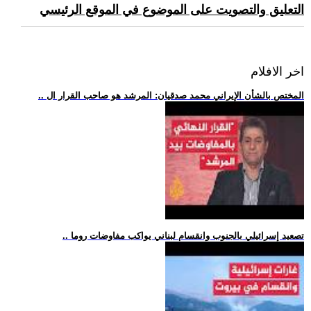
التعليق والتصويت على الموضوع في الموقع الرئيسي
اخر الافلام
.. المختص بالشأن الإيراني محمد صدقيان: المرشد هو صاحب القرار ال
.. تصعيد إسرائيلي بالجنوب وانقسام لبناني يواكب مفاوضات روما