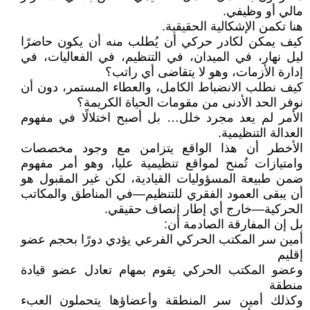
مالي أو وظيفي.
هنا تكمن الإشكالية الحقيقية.
كيف يمكن لكادر حركي أن يُطلب منه أن يكون حاضرًا
ليل نهار، في الميدان، في التنظيم، في الفعاليات، في
إدارة الأزمات، وهو لا يتقاضى أي راتب؟
كيف نطلب الانضباط الكامل، والعطاء المستمر، دون أن
نوفر الحد الأدنى من مقومات الحياة الكريمة؟
الأمر لم يعد مجرد خلل… بل أصبح اختلالًا في مفهوم
العدالة التنظيمية.
الأخطر أن هذا الواقع يتزامن مع وجود مخصصات
وامتيازات تُمنح لمواقع تنظيمية عليا، وهو أمر مفهوم
ضمن طبيعة المسؤوليات القيادية، لكن غير المقبول هو
أن يبقى العمود الفقري للتنظيم—في المناطق والمكاتب
الحركية—خارج أي إطار إنصاف حقيقي.
بل إن المفارقة الصادمة أن:
أمين سر المكتب الحركي الفرعي يؤدي دورًا بحجم عضو
إقليم
وعضو المكتب الحركي يقوم بمهام تعادل عضو قيادة
منطقة
وكذلك أمين سر المنطقة وأعضاؤها يتحملون العبء