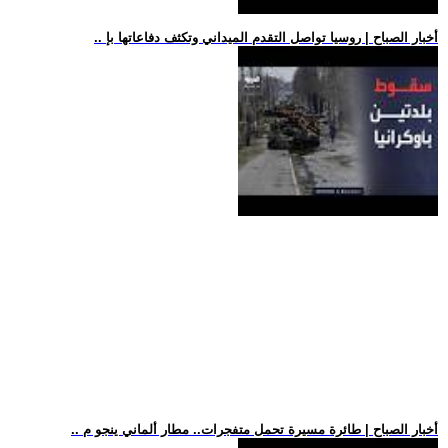
.. أخبار الصباح | روسيا تواصل التقدم الميداني وتكثف دفاعاتها بإ
.. أخبار الصباح | طائرة مسيرة تحمل متفجرات.. مطار ألماني ينجو م