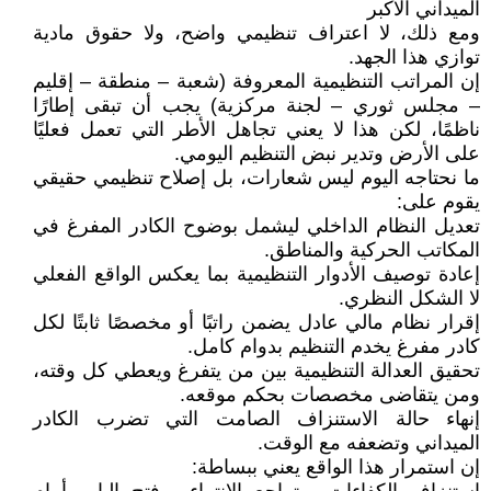
الميداني الأكبر
ومع ذلك، لا اعتراف تنظيمي واضح، ولا حقوق مادية
توازي هذا الجهد.
إن المراتب التنظيمية المعروفة (شعبة – منطقة – إقليم
– مجلس ثوري – لجنة مركزية) يجب أن تبقى إطارًا
ناظمًا، لكن هذا لا يعني تجاهل الأطر التي تعمل فعليًا
على الأرض وتدير نبض التنظيم اليومي.
ما نحتاجه اليوم ليس شعارات، بل إصلاح تنظيمي حقيقي
يقوم على:
تعديل النظام الداخلي ليشمل بوضوح الكادر المفرغ في
المكاتب الحركية والمناطق.
إعادة توصيف الأدوار التنظيمية بما يعكس الواقع الفعلي
لا الشكل النظري.
إقرار نظام مالي عادل يضمن راتبًا أو مخصصًا ثابتًا لكل
كادر مفرغ يخدم التنظيم بدوام كامل.
تحقيق العدالة التنظيمية بين من يتفرغ ويعطي كل وقته،
ومن يتقاضى مخصصات بحكم موقعه.
إنهاء حالة الاستنزاف الصامت التي تضرب الكادر
الميداني وتضعفه مع الوقت.
إن استمرار هذا الواقع يعني ببساطة: