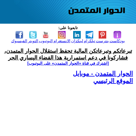
تابعونا على:
بودكاست
بنترست
تيلكرام
لينكدإن
الانستغرام
اليوتيوب
التويتر
الفيسبوك
تبرعاتكم وتبرعاتكن المالية تحفظ استقلال الحوار المتمدن،
فشاركونا في دعم استمرارية هذا الفضاء اليساري الحر
[اشترك في قناة ‫«الحوار المتمدن» على اليوتيوب]
الحوار المتمدن - موبايل
الموقع الرئيسي