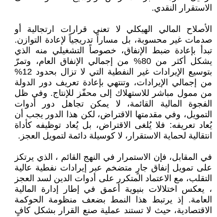
الاستقرار النقدي.
الأصلاح المالي الهيكلي لا تعني قرارات ارتجالية أو
صدمات غير محسوبة، بل مساراً تدريجياً لإعادة التوازن.
تبدأ بإعادة ضبط الإنفاق، خصوصاً التشغيلي منه الذي
يشكل أكثر من 80% من إجمالي الإنفاق العام، وتمرّ
بتوسيع الإيرادات غير النفطية التي لا تزال بحدود 12%
من إجمالي الإيرادات، وتنتهي بإعادة تعريف دور الدولة
من ممول مباشر للاستهلاك إلى محفّز للإنتاج. وفي ظل
الفجوة المالية القائمة، لا يمكن تجاهل دور أدوات
التمويل، وفي مقدمتها الاقتراض، لكن هذا الدور يجب أن
يُعاد تعريفه: فلا يُلغى الاقتراض، بل يُعاد توظيفه كأداة
انتقالية لحماية الاستقرار، لا كوسيلة دائمة لتمويل العجز.
في المقابل، فإن الاستمرار في النهج القائم ، الذي يرتكز
على تمويل إنفاق جارٍ متضخم عبر إيرادات نفطية عالية
التقلب، مع الاعتماد المتكرر على أدوات الدين لسد العجز
، يعكس اختلالات بنيوية أعمق في إطار إدارة المالية
العامة. إذ يرتبط هذا النمط بضعف منظومة الحوكمة
الاقتصادية، حيث لا تستند عملية صنع القرار بشكل كافٍ