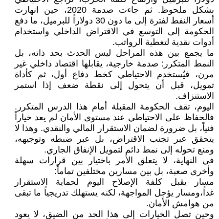
بشكل ملحوظ. ثم جاءت صدمة 2020، حين انهارت
أسعار النفط لفترة إلى ما دون 30 دولاراً للبرميل، ما دفع
الحكومة إلى التوسع في الاقتراض الداخلي واستخدام
أدوات نقدية لتغطية الرواتب.
ما يجمع بين هذه المراحل ليس الحدث بحد ذاته، بل
النمط المتكرر: صدمة خارجية، يقابلها اقتصاد داخلي غير
مرن، فيُستخدم الاحتياطي كخط دفاع أول، ثم كأداة
تمويل، قبل أن يتحول إلى نقطة ضعف إذا استمر
الاستنزاف.
اليوم، تقف الحكومة المقبلة أمام هذا الدرس المتكرر.
فالحفاظ على الاحتياطي عند مستوى الأمان لم يعد خياراً
فنياً، بل ضرورة لضمان الاستقرار المالي والنقدي. وهذا لا
يتحقق عبر تجنب الاقتراض، بل عبر ضبطه وتوجيهه،
ومنع تحوله إلى نمط دائم لتمويل الإنفاق الجاري.
في النهاية، لا يتعلق الأمر باختيار بين قرارات سهلة
وأخرى صعبة، بل بين مسارين مختلفين تماماً:
مسار يقبل كلفة الإصلاح اليوم لحماية الاستقرار
غداً،ومسار يؤجل المواجهة، لكنه يستهلك تدريجياً ما تبقى
من هوامش الأمان.
وحين تصل الخيارات إلى هذا الحد من الضيق، لا يعود