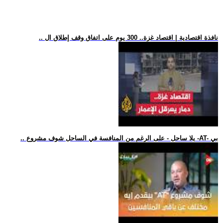
.. نافذة اقتصادية | اقتصاد غزة.. 300 يوم على اتفاق وقف إطلاق ال
.. يلا ساحل - على الرغم من المنافسة في الساحل شوف مشروع -AT- بي