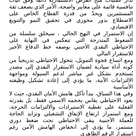
تُدار عمليات منح الفرص الاستثمارية دائماً وفق آليات
تنافسية قائمة على معايير واضحة، الأمر الذي يضعف ثقة
المستثمرين ويحدّ من قدرة القطاع الخاص على
الاضطلاع بدور محوري في تحقيق النمو والتنويع
الاقتصادي.
إن الاستمرار في النهج الحالي ، سيخلق سلسلة من
الضغوط المتدرجة التي تنعكس في النهاية على
الاحتياطي النقدي الأجنبي بوصفه خط الدفاع الأخير
للاستقرار المالي
ومع اتساع فجوة التمويل، يتحول الاحتياطي تدريجياً من
كونه أداة سيادية لضمان الاستقرار النقدي إلى مصدر
يُستخدم بشكل غير مباشر لدعم السيولة ومواجهة
الالتزامات الآنية، ما يؤدي إلى إعادة تشكيل وظيفته
الأساسية
وفي هذا السياق، يبدأ تآكل هامش الأمان النقدي، حيث لا
يعود الاحتياطي يقاس بحجمه الاسمي فقط، بل بقدرته
الفعلية على تغطية الاستيرادات والالتزامات الحرجة،
ومع استمرار ارتفاع الإنفاق التشغيلي وتزايد الحاجة
للعملة الأجنبية يبقى الاحتياطي تحت ضغط دوري
مستمر، ما يؤدي إلى انخفاض الهامش الآمن رغم
استقرار الرقم الظاهري