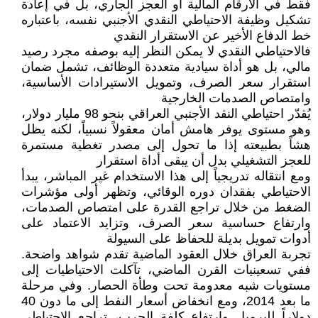
فقط في الأرقام المالية أو العجز الجاري، بل في إعادة
تشكيل وظيفة الاحتياطي النقدي الأجنبي نفسه، باعتباره
خط الدفاع الأخير عن الاستقرار النقدي
فالاحتياطي النقدي لا يمكن النظر إليه بوصفه مجرد رصيد
مالي، بل هو أداة سيادية متعددة الوظائف، تشمل ضمان
استقرار سعر الصرف، وتمويل الاستيرادات الأساسية،
وامتصاص الصدمات الخارجية
يُقدّر احتياطي النقد الأجنبي العراقي بنحو 98 مليار دولار،
وهو مستوى يوفر هامش أمان معقولاً نسبياً، لكنه يظل
هشاً بطبيعته إذا ما تحول إلى مصدر تغطية مستمرة
للعجز التشغيلي بدل أن يبقى أداة استقرار
ومع انتقاله تدريجياً إلى هذا الاستخدام غير المباشر، يبدأ
الاحتياطي بفقدان دوره الوقائي، وتظهر أولى مؤشرات
الضغط من خلال تراجع القدرة على امتصاص الصدمات،
وارتفاع حساسية سعر الصرف، وتزايد الاعتماد على
أدوات تمويل بديلة للحفاظ على السيولة
تجربة العراق خلال العقود الماضية تقدم شواهد واضحة.
ففي تسعينيات القرن الماضي، تآكلت الاحتياطيات إلى
مستويات شبه معدومة تحت وطأة الحصار. وفي مرحلة
ما بعد 2014، ومع انخفاض أسعار النفط إلى ما دون 40
دولاراً للبرميل وارتفاع كلفة الحرب، تراجع الاحتياطي