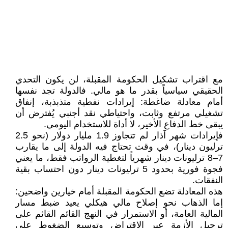
مع اقتراب تشكيل الحكومة المقبلة، لن يكون التحدي
الحقيقي سياسياً بقدر ما هو مالي. فالدولة تجد نفسها
أمام معادلة ضاغطة: إيرادات نفطية متذبذبة، إنفاق
تشغيلي مرتفع وثابت، واحتياطي نقد أجنبي يُفترض أن
يبقى خط الدفاع الأخير، لا أداة للاستخدام اليومي.
فإيرادات شهر آذار لم تتجاوز 1.9 مليار دولار (نحو 2.5
ترليون دينار)، في وقت تحتاج فيه الدولة إلى ما يقارب
7–8 ترليونات دينار شهرياً لتغطية الرواتب فقط، ما يعني
فجوة فورية بحدود 5 ترليونات دينار دون احتساب بقية
النفقات.
هذه المعادلة تضع الحكومة المقبلة أمام خيارين واضحين:
إما الذهاب نحو إصلاح مالي هيكلي يعيد ضبط مسار
المالية العامة، أو الاستمرار في النهج القائم القائم على
ترحيل الأزمة عبر الاقتراض وتوسيع الضغوط على