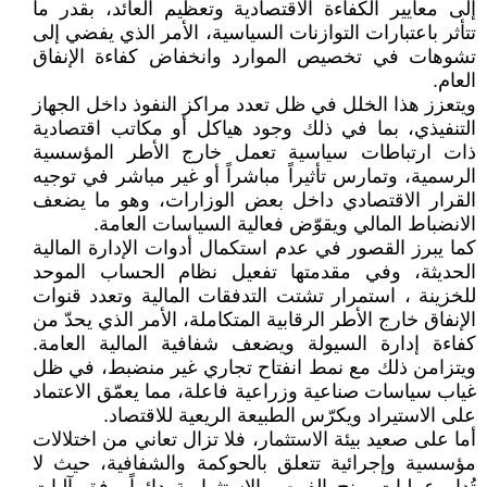
إلى معايير الكفاءة الاقتصادية وتعظيم العائد، بقدر ما
تتأثر باعتبارات التوازنات السياسية، الأمر الذي يفضي إلى
تشوهات في تخصيص الموارد وانخفاض كفاءة الإنفاق
العام.
ويتعزز هذا الخلل في ظل تعدد مراكز النفوذ داخل الجهاز
التنفيذي، بما في ذلك وجود هياكل أو مكاتب اقتصادية
ذات ارتباطات سياسية تعمل خارج الأطر المؤسسية
الرسمية، وتمارس تأثيراً مباشراً أو غير مباشر في توجيه
القرار الاقتصادي داخل بعض الوزارات، وهو ما يضعف
الانضباط المالي ويقوّض فعالية السياسات العامة.
كما يبرز القصور في عدم استكمال أدوات الإدارة المالية
الحديثة، وفي مقدمتها تفعيل نظام الحساب الموحد
للخزينة ، استمرار تشتت التدفقات المالية وتعدد قنوات
الإنفاق خارج الأطر الرقابية المتكاملة، الأمر الذي يحدّ من
كفاءة إدارة السيولة ويضعف شفافية المالية العامة.
ويتزامن ذلك مع نمط انفتاح تجاري غير منضبط، في ظل
غياب سياسات صناعية وزراعية فاعلة، مما يعمّق الاعتماد
على الاستيراد ويكرّس الطبيعة الريعية للاقتصاد.
أما على صعيد بيئة الاستثمار، فلا تزال تعاني من اختلالات
مؤسسية وإجرائية تتعلق بالحوكمة والشفافية، حيث لا