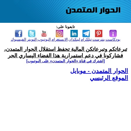
تابعونا على:
بودكاست
بنترست
تيلكرام
لينكدإن
الانستغرام
اليوتيوب
التويتر
الفيسبوك
تبرعاتكم وتبرعاتكن المالية تحفظ استقلال الحوار المتمدن،
فشاركونا في دعم استمرارية هذا الفضاء اليساري الحر
[اشترك في قناة ‫«الحوار المتمدن» على اليوتيوب]
الحوار المتمدن - موبايل
الموقع الرئيسي