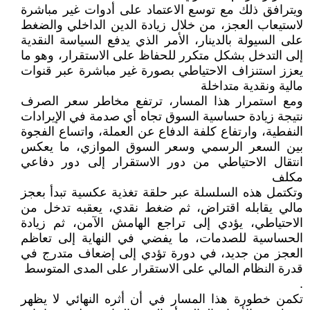
ويترافق ذلك مع توسع الاعتماد على أدوات غير مباشرة
لاستيعاب العجز، من خلال زيادة الدين الداخلي والضغط
على السيولة بالدينار، الأمر الذي يدفع السياسة النقدية
إلى التدخل بشكل متكرر للحفاظ على الاستقرار، وهو ما
يعزز استنزاف الاحتياطي بصورة غير مباشرة عبر قنوات
مالية ونقدية متداخلة
ومع استمرار هذا المسار، ترتفع مخاطر سعر الصرف
نتيجة زيادة حساسية السوق تجاه أي صدمة في الإيرادات
النفطية، وارتفاع كلفة الدفاع عن العملة، واتساع الفجوة
بين السعر الرسمي وسعر السوق الموازي، ما يعكس
انتقال الاحتياطي من دور الاستقرار إلى دور دفاعي
مكلف
وتكتمل هذه السلسلة عبر حلقة تغذية عكسية تبدأ بعجز
مالي يقابله اقتراض، ثم ضغط نقدي، يعقبه تدخل من
الاحتياطي، يؤدي إلى تراجع الهامش الآمن، ثم زيادة
الحساسية للصدمات، ما يفضي في النهاية إلى تعاظم
العجز من جديد، في دورة تؤدي إلى إضعاف متدرج في
قدرة النظام المالي على الاستقرار على المدى المتوسط
.
تكمن خطورة هذا المسار في أن أثره النهائي لا يظهر