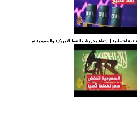
.. نافذة اقتصادية | ارتفاع مخزونات النفط الأمريكية والسعودية تخ