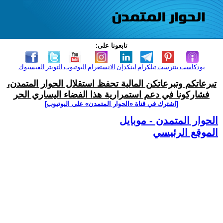
تابعونا على:
بودكاست
بنترست
تيلكرام
لينكدإن
الانستغرام
اليوتيوب
التويتر
الفيسبوك
تبرعاتكم وتبرعاتكن المالية تحفظ استقلال الحوار المتمدن،
فشاركونا في دعم استمرارية هذا الفضاء اليساري الحر
[اشترك في قناة ‫«الحوار المتمدن» على اليوتيوب]
الحوار المتمدن - موبايل
الموقع الرئيسي