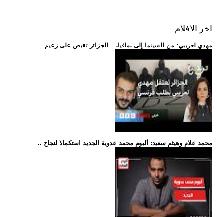
اخر الافلام
.. مهدي لعريبي: من السينما إلى -مافيا-... الجزائر تقبض على زعيم
.. محمد علام وهيثم سعيد: ألبوم محمد عدوية الجديد استكمالا لنجاح