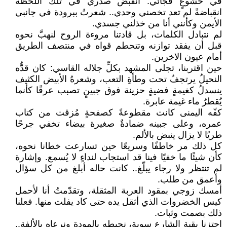
في خشوعٍ فجائي. انقبض صدري في تلك اللحظة
انقباضةً لم تعد تخصني وحدي.. شعرتُ ببرودة في جانبي
الأيمن وكأنني أنا من خذلني جسدي.
لم نتبادل الكلمات، بل قادتنا مروءة الروح لنهبَّ نحوه
قبل أن يفقد توازنه وتتحطم قواه في منتصف الطريق
أمام عيون الاخرين.
حين اقتربنا، تجلى المشهد بكلِّ جلاله القاسي: كان قدُّه
النحيلُ يرتجفُ تحت وطأةِ التعب، وشعرهُ الأبيض الكثيف
ينسدلُ كغيمةٍ فضيةٍ حزينة فوق جبينٍ تصبب عرقًا كأنما
يُقطرُ ماء غيمة عابرة.
كفّه اليمنى كانت مقطوعةً كصفحةٍ مُزقت من كتاب
عمره، وعلى جبينه ضمادةٌ صغيرة بيضاء تخفي جرحًا
طريًا لا يزال ينبض بالألم.
كل ذلك مر خاطفًا وسريعًا حين تسارعت خطانا نحوه،
كأن شيئًا ما خفيًا فينا قد استجاب لنداءٍ لا يُسمع. وإشارة
لم تنتظر ولا رجاء يبلّغ.. كانت حاله أبلغ من كل سؤال
وأعمق من طلب.
أمسك زوجي بمقود العربة المثقلة، وتقدّمتُ أنا لأحمل
كيس الخضروات الذي أثقل يده حتى كاد يفلت منها. فعلنا
ذلك بصمت وثبات.
اجتزنا بقية الشارع سوية، نحيطه بالمودة ونرعاه بالألفة..