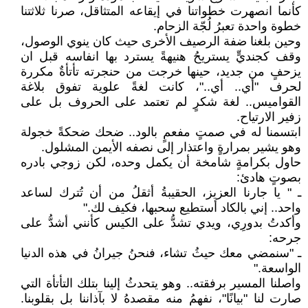
كأنما انصهرت خطواتنا في إيقاعه المتثاقل، صرنا ثلاثتنا
خطوة واحدة تعبرُ لُجّة الزحام.
وحين بلغنا ضفة الرصيف الأخرى حيث كان ينوي الوصول،
وقف كجنديٍّ يستريحُ هنيهةً يسترد بها انفاسه قبل ان
يزحفٍ من جديد، حينها خرجت من حنجرته تأتأةٌ مكررة
لحرف "أي.. أي.."، كانت لغةً علوية تفوق بلاغة
القواميس.. لغة شكرٍ لم تعتمد على الحروف بل على
زفير الارتياح.
ابتسمنا له في صمتٍ مفعمٍ بالود.. ضحك ضحكةً خجولة
وهو يشير بمرارةٍ واعتذار إلى نصفه الأيمن المشلول.
حاول بكرامةٍ شامخة أن يكمل وحده، لكن زوجي بادره
بصوتٍ هادئ:
ـ " يا جارنا العزيز، الحقيبةُ أثقلُ من أن تُترك لساعد
واحد.. إني بالكاد أستطيع سحبها، فكيف لك."
وأكدتُ بدورِي، ويدي تشدُّ على الكيس كأنني أشدُّ على
جرحه:
ـ "سنمضي معك حيثُ تشاء، فنحنُ جيرانُ في هذه الدنيا
الواسعة."
واصلنا المسير برفقته.. وهو يتحدثُ إلينا بتلك التأتأة التي
صارت لنا "بيانًا"، نفهمُ منه مقصدهُ لا بآذاننا بل بقلوبنا.