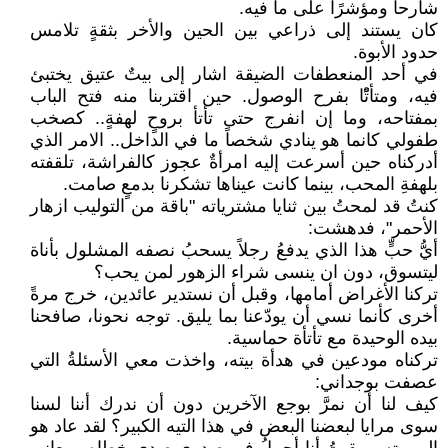
شارحا ومؤشرًا على ما فيه.
كان يستند إلى ذراعي بين الحين والأخر بثقةٍ تلامس
حدود الأبوة.
في أحد المنعطفات الضيقة اشار إلى بيتٌ عتيق يختبئ
فيه، ومتأتًْا بفرح الوصول. حين اقتربنا منه فتح الباب
بمفتاحه، وما إن انفرج حتى تأتأ بروحٍ لهفةٍ.. كصخب
طفولي كانما هو ينادي شخصاً ما في الداخل.. الامر الذي
أدركناه حين أسرعت إليه امرأةٌ عجوز كالفراشة، تلقفته
بلهفةِ المحب، بينما كانت عيناها تشكرنا بدمعٍ صامت.
كنتُ قد لمحتُ بين ثنايا مشترياته "باقة من التوليب ازهار
الأحمر"، فدهشت:
أيُّ حبٍّ هذا الذي يدفعُ رجلاً يسحبُ نصفه المشلول بأناة
ليتسوق، دون ان ينسى شراء الزهور لمن يحب؟
تركنا الأغراض أمامها، وقبل أن نستدير عائدين، خرج مرةً
أخرى كأنما نسي أن يودّعنا بما يليق. توجه نحونا، صافحنا
بيده الوحيدة مع تأتأة حماسية.
تركناه مودعين في هدأة بيته، واخذت معي الأسئلةُ التي
عصفت بوجداني:
كيف لنا أن نمرَّ بوجع الآخرين دون أن ندرك أننا لسنا
سوى مرايا لبعضنا البعض في هذا التيه الكبير؟ لقد عاد هو