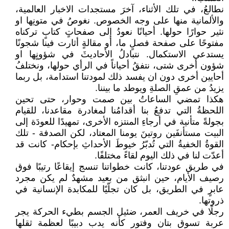
نطالعُ، في تلك الأثناء، آخرَ مستجدات الاخبار العالمية،
والألمانية منها على وجه الخصوص. نغوصُ في متونِها او
نثير حوارًا حولها. أحيانًا نعودُ إلى صفحاتٍ كتابٍ تركناه
مفتوحًا على صفحة فصلٍ ما، أو مقالةٍ أثارت فينا شجونًا
يستدعي الاستكمال. نتبادلُ الأحاديثَ في شؤونٍها او
شؤون أخرى شتى، نتفقُ أحياناً في الرأي حولها، ونختلفُ
أحايين أخرى دون ان يفسد ذلك لمودتنا استدامة، بل ربما
يزيدُ من عمقِ الصلةِ ويوطد ما بيننا.
هكذا تمضي الساعاتُ بين صمت وحوار، حتى تحين
اللحظةُ التي تدفعُ بنا أقدامُنا لمغادرة مقاعدنا، للقيام
بجولةً متأنية في أرجاءِ المنتزه الأخرى، تمهيدًا للعودَة إلى
البيت مستأنفَين روتينَ يومنا المعتاد، لكن الصدفة - تلك
القوةُ الخفيةُ التي تُدبّرُ خيوطَ الأحداثِ بإحكام- كانت قد
أعدّت لنا في ذلك اليوم لقاءً مختلفًا.
في طريق عودتنا، كانت خطواتنا تنسج إيقاعًا رتيبًا فوق
رصيف الأيام، حين انبثق من بعيد مشهدٌ لم يكن مجرد
عابرٍ في الطريق، بل كان تجلّيًا للمكابدة الإنسانية في
ذروتها.
رجلًا في خريف العمر، ضئيل الجسم بطيء الحركة يجر
عربة تسوق بتان وفتور كأنه يدب دبيبًا لعظمة ثقلها