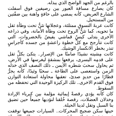
بالرغم من الجهد الواضح الذي يبذله.
كان يصارع مسافة العبور بين رصيفين فوق أسفلت
الشارع العريض، كأنه يمضي على حافةٍ واهنة بين ضفّتين
من المستحيل.
كانت عربةَ التسوقٍ ممتلئة، وعجلاتها تئنُّ تحت وطأة ثقل
ما تحويه، كما تئنُّ الروح تحت وطأة الأمانة، وفي ذراعه
الأخرى يتدلى كيسٌ قماشي يفيضُ بالخضروات، التي
كانت تتأرجح مع كلِّ خطوة راعشةٍ من جسده كأجراسٍ
تنذر بخطر الانكسار الوشيك.
كانت مِشيته نشيدًا صامتًا من الإصرار.. يتكئ بكلِّ ثقل
على قدمِه اليسرى، يرفعها بمشقةٍ ليغرسها في الأرض،
ثم يحاول سحبَ شطره الأيمن ـ ذلك النصف الذي خذله
الزمن واستعصى على الطاعة ـ سحبًا وئيدًا، كأنه يجرُّ
قطارًا من حديدٍ صدئ، تعقبها محاولة استعادة التوازن
فوق القدم الاخرى.. تلك الركيزة الوحيدة التي تحفظه من
السقوط.
كان كأنه يؤدي رقصةً إيمائية مؤلمة بين كبرياء الإرادة
وخذلان العضلات، رقصة خُلقنا لنؤديها جميعاً حين تضيق
بنا السبل وتقل لدينا الحيلة.
حينها سكن ضجيج المحركات.. السيارات جميعها توقفت