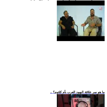
.. ما هو سر علاقة اليهود العرب بأم كلثوم؟