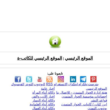
الموقع الرئيسي
الموقع الرئيسي للكاتب-ة
|
تابعونا على:
بنترست
تيلكرام
لينكدإن
الانستغرام
RSS
اليوتيوب
التويتر
الفيسبوك
الموقع الرئيسي
أخبار عامة
هيئة ادارة الحوار المتمدن - للإتصال بنا
وكالة أنباء المرأة
إحصائيات مؤسسة الحوار المتمدن
اخبار الأدب والفن
قواعد النشر
وكالة أنباء اليسار
ابرز كتاب / كاتبات الحوار المتمدن
وكالة أنباء العلمانية
يوتيوب التمدن
وكالة أنباء العمال