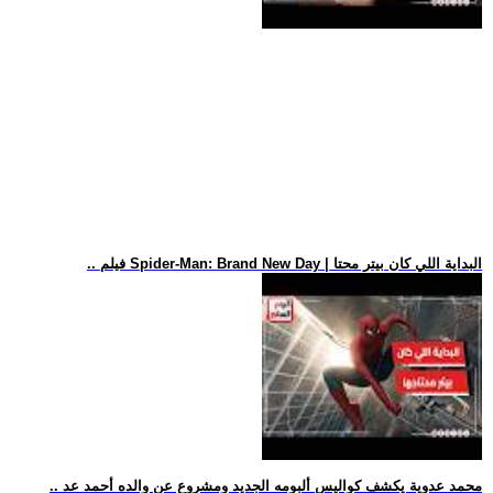
.. فيلم Spider-Man: Brand New Day | البداية اللي كان بيتر محتا
.. محمد عدوية يكشف كواليس ألبومه الجديد ومشروع عن والده أحمد عد