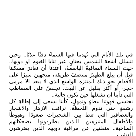
في تلك الأيام التي تُهدينا فيها السماءُ دفئًا عذبًا.. وحين
تتسلل أشعة الشمس بحنانٍ عبر ثنايا الغيوم او دونها..
حيث السماء الصافيةً الباسمةً، اعتدنا أن نغادرَ مسكننا
قبل أن يبلغ الظهيرُ منتصفَ طريقه، متجهين سيرًا على
الأقدام نحو ذلك المنتزه الواسع الذي لا يبعد الا مرمى
حجر، أو أكثر بقليل عن البيت. نجلسُ على المساطب
التي دأبنا ان نشغلها حين تكون خالية..
نحتسي قهوتنا ببطءٍ وتمهلٍ، كأننا نسعى إلى إطالةِ كل
رشفةٍ حتى تدومَ اللحظة. نراقب الازهار والاشجار
والعصافير التي تنط بين الشجيرات صعودًا وهبوطًا
والأطفال المتنزهين اللذين يطاردونها بضحكاتهم
الصاخبة.. منفلتين عن مراقبة ذويهم الذين يفترشون
العشب..