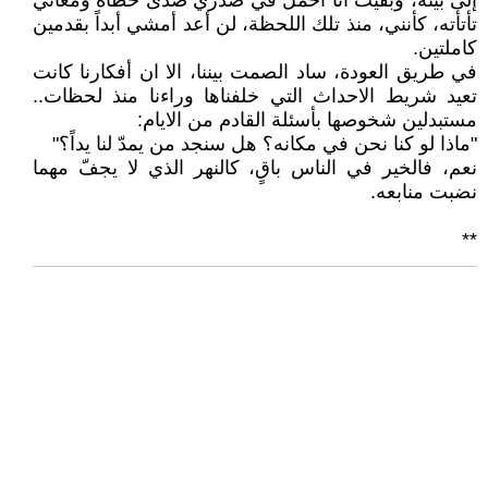
إلى بيته، وبقيتُ أنا أحملُ في صدري صدى خطاه ومعاني
تأتأته، كأنني، منذ تلك اللحظة، لن أعد أمشي أبداً بقدمين
كاملتين.
في طريق العودة، ساد الصمت بيننا، الا ان أفكارنا كانت
تعيد شريط الاحداث التي خلفناها وراءنا منذ لحظات..
مستبدلين شخوصها بأسئلة القادم من الايام:
"ماذا لو كنا نحن في مكانه؟ هل سنجد من يمدّ لنا يداً؟"
نعم، فالخير في الناس باقٍ، كالنهر الذي لا يجفّ مهما
نضبت منابعه.
**