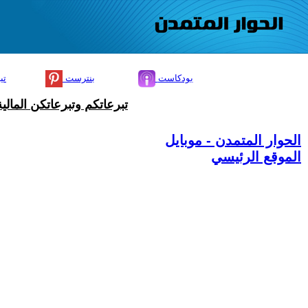
بودكاست
بنترست
تي
تبرعاتكم وتبرعاتكن المال
الحوار المتمدن - موبايل
الموقع الرئيسي