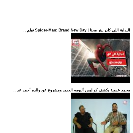
.. فيلم Spider-Man: Brand New Day | البداية اللي كان بيتر محتا
.. محمد عدوية يكشف كواليس ألبومه الجديد ومشروع عن والده أحمد عد