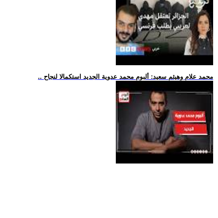
.. محمد علام وهيثم سعيد: ألبوم محمد عدوية الجديد استكمالا لنجاح