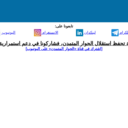
تابعونا على:
لكرام
لينكدإن
الانستغرام
اليوتيوب
ية تحفظ استقلال الحوار المتمدن، فشاركونا في دعم استمرارية 
[اشترك في قناة ‫«الحوار المتمدن» على اليوتيوب]