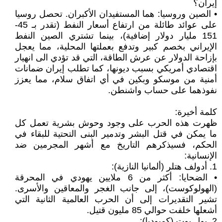
إيران؟
• الصين وروسيا: هما المستفيدان الأكبران. تحصل روسيا
على عوائد طائلة من ارتفاع أسعار النفط (تقدر بـ 45-
151 مليار دولار إضافية)، بينما تشتري الصين النفط
الإيراني بخصم كبير وتدفع بعملتها المحلية، مما يعجل
بإزاحة الدولار عن عرش الطاقة، التي قد تؤدي الى انهيار
اقتصادي أمريكي بسبب ديونها، كما تطلب إيران ضمانات
أمنية من موسكو وبكين في أي اتفاق سلام، مما يعزز
نفوذهما على حساب واشنطن.
كلمة أخيرة:
ظهرت هذه الحرب على وجود وحوش بشرية تعمل كل
ما يمكن في قتل البشر وتدمير البنى التحتية للبقاء في
الحكم، فسيذكرهم التاريخ مع أشهر المجرمين ضد
الإنسانية:
1. أدولف هتلر (ألمانيا النازية):
• الضحايا: أكثر من 6 ملايين يهودي في المحرقة
(الهولوكوست)، إلى جانب الغجر والمعاقين والأسرى.
تشير التقديرات إلى أن الحرب العالمية الثانية التي
أشعلها خلفت حوالي 85 مليون قتيل.
2. بول بوت (كمبوديا):