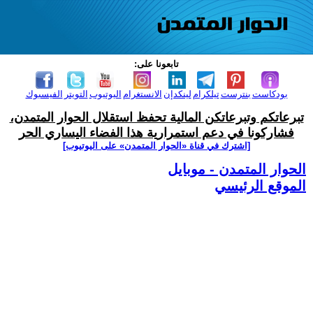
تابعونا على:
بودكاست
بنترست
تيلكرام
لينكدإن
الانستغرام
اليوتيوب
التويتر
الفيسبوك
تبرعاتكم وتبرعاتكن المالية تحفظ استقلال الحوار المتمدن،
فشاركونا في دعم استمرارية هذا الفضاء اليساري الحر
[اشترك في قناة ‫«الحوار المتمدن» على اليوتيوب]
الحوار المتمدن - موبايل
الموقع الرئيسي