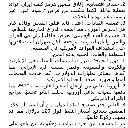
2. خسائر اقتصادية: إغلاق مضيق هرمز كلف إيران عوائد
نفطية هائلة، لكنها تمكنت من فرض "رسوم عبور" غير
رسمية عبر تهديد الناقلات.
3. تصفية القيادات: اغتيل قائد فيلق القدس وقادة كبار
في الحرس الثوري، مما أضعف الذراع الخارجية للنظام.
4. خسارة الحياد الإقليمي: تعرض حلفاء إيران في العراق
واليمن ولبنان لضربات موجعة، لكن طهران أثبتت قدرتها
على استهداف القواعد الأمريكية في المنطقة.
المنطقة والعالم: الجميع يدفع الثمن.
1. دول الخليج: تضررت المنشآت النفطية في الإمارات
والكويت والسعودية وقطر بسبب الرد الإيراني، مما
كبدها خسائر بمليارات الدولارات. كما هددت الهجمات
أمنها وأظهرت ضعف الحماية الأمريكية.
2. أوروبا: تعاني من ارتفاع أسعار الغاز بنسبة 70%، مما
دفعها لصياغة بدائل أوروبية لحلف الناتو تحسبًا لتراجع
الالتزام الأمريكي.
3. العالم: حذر صندوق النقد الدولي من أن استمرار إغلاق
المضيق سيدفع أسعار النفط فوق 120 دولارًا، مما قد
يسبب ركودًا عالميًا.
من المستفيد من حرب ترامب وحكومة نتن ياهو على