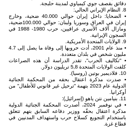
دقائق بقصف جوي كيمياوي لمدينة حلبجة.
8. النظام الإيراني الحالي:
• الضحايا: داخل إيران حوالي 40.000 ضحية، وخارج
إيران في العراق وسوريا ولبنان: حوالي 100.000ضحية،
ومازال آلاف الأسرى عراقيين، حرب 1980- 1988 في
السجون الإيرانية.
9. الولايات المتحدة الأمريكية.
• منذ عام 2001، أدت حروبها إلى وفاة ما يصل إلى 4.7
مليون شخص في بلدان متعددة.
• "تكاليف الحرب"، تقدر الدراسة أن هذه الصراعات
كلفت الولايات المتحدة 5,8 تريليون دولار.
10. فلاديمير بوتين (روسيا).
• صدرت مذكرة اعتقال بحقه من المحكمة الجنائية
الدولية عام 2023 بتهمة "ترحيل غير قانوني للأطفال" من
أوكرانيا.
11. بنيامين نتن ياهو (إسرائيل):
• في نوفمبر 2024، أصدرت المحكمة الجنائية الدولية
مذكرة اعتقال بحقّه ووزير دفاعه السابق بتهم تتعلق
باستخدام التجويع كسلاح حرب واستهداف المدنيين في
قطاع غزة.