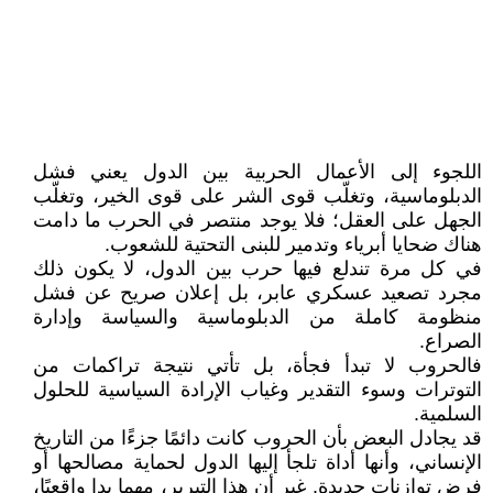
اللجوء إلى الأعمال الحربية بين الدول يعني فشل
الدبلوماسية، وتغلّب قوى الشر على قوى الخير، وتغلّب
الجهل على العقل؛ فلا يوجد منتصر في الحرب ما دامت
هناك ضحايا أبرياء وتدمير للبنى التحتية للشعوب.
في كل مرة تندلع فيها حرب بين الدول، لا يكون ذلك
مجرد تصعيد عسكري عابر، بل إعلان صريح عن فشل
منظومة كاملة من الدبلوماسية والسياسة وإدارة
الصراع.
فالحروب لا تبدأ فجأة، بل تأتي نتيجة تراكمات من
التوترات وسوء التقدير وغياب الإرادة السياسية للحلول
السلمية.
قد يجادل البعض بأن الحروب كانت دائمًا جزءًا من التاريخ
الإنساني، وأنها أداة تلجأ إليها الدول لحماية مصالحها أو
فرض توازنات جديدة. غير أن هذا التبرير، مهما بدا واقعيًا،