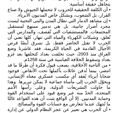
يتجاهل حقيقة أساسية:
• أن الكلفة الحقيقية للحروب لا تتحملها الجيوش ولا صناع
القرار، بل الشعوب، وبشكل خاص المدنيون الأبرياء.
• إن مشاهد الدمار التي تطال المدن والبنى التحتية ليست
مجرد أضرار جانبية، بل هي تدمير ممنهج لمستقبل
المجتمعات. فالمستشفيات التي تُقصف، والمدارس التي
تُغلق، وشبكات الكهرباء والمياه التي تنهار، كلها تعني أن
الحرب لا تقتل الحاضر فقط، بل تسرق أيضًا فرص
الأجيال القادمة في الحياة الكريمة، فقد عاشرنا وضع
العراق منذ 2003، حيث تخلفت بغداد كتخلفها بعد غزو
بغداد وسقوط الخلافة العباسية في سنة 1258م.
• من الناحية الأخلاقية، يصعب قبول فكرة أن طرفًا ما قد
انتصر، بينما تُدفن عائلات بأكملها تحت الأنقاض. فوجود
ضحايا أبرياء يُفقد أي مكسب عسكري معناه الإنساني،
ويحوّل الحرب إلى مأساة جماعية لا يمكن تبريرها. وهذا
ما حاولت التشريعات الدولية، وعلى رأسها الأمم
المتحدة، الحدّ منه عبر وضع قيود على استخدام القوة
وحماية المدنيين. إلا أن الواقع يثبت أن هذه القواعد غالبًا
ما تُنتهك عندما تتعارض مع حسابات القوة والمصالح.
• أن الحرب هي تعبير عن عجز النظام الدولي عن إدارة