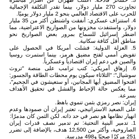
3. خسائر فادحة: أعلنت طهران عن أضرار مباشرة
تجاوزت 270 مليار دولار، بينما تقدر التكلفة الإجمالية
للحرب على الاقتصاد العالمي بنحو 2 مليار دولار يوميًا.
4. استنزاف عسكري: أنفقت واشنطن أكثر من 35 مليار
دولار، واستنفدت مخزونها من الصواريخ الاعتراضية، مما
اضطر إسرائيل للسماح بمرور بعض الصواريخ نحو
مناطق أقل كثافة سكانية.
5. العزلة الدولية: فشلت أمريكا في الحصول على
تفويض أممي لفتح مضيق هرمز، بينما استمرت روسيا
والصين في دعم إيران اقتصادياً وعسكرياً.
6. إرهاق أمريكي: كتب ترامب على منصة "تروث
سوشيال": "الثلاثاء سيكون يوم محطات الطاقة والجسور:
افتحوا المضيق أيها المجانين، أو ستعيشون في الجحيم"،
مما يعكس حالة الإحباط والفشل في تحقيق الأهداف
بسرعة.
إيران: نصر رمزي بثمن تنموي باهظ.
على الصعيد الاستراتيجي، تعتبر إيران أن صمودها وعدم
انهيار نظامها هو نصر في حد ذاته. لكن الثمن كان مدمرًا:
1. تدمير البنية التحتية: تم تدمير نصف قدرات إيران
الصاروخية، وأكثر من 12,500 هدف، بالإضافة إلى تضرر
251 مركزًا صحيًا و498 مدرسة.