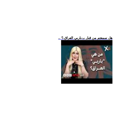
.. هل سمعتم من قبل بـ-باربي العراق-؟