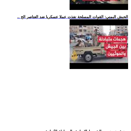
.. الجيش اليمني: القوات المسلحة نفذت عملا عسكريا ضد العناصر الح