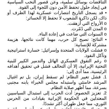
التناقضات بوسائل سلمية، وعن قصور النخب السياسية
في إيجاد حلول تحفظ الأمن دون اللجوء إلى القوة.
• قد يسجل التاريخ انتصارات عسكرية لهذا الطرف أو
ذاك، لكن ذاكرة الشعوب لا تحفظ إلا الخسائر:
o الأرواح التي أُزهقت.
o المدن التي دُمّرت.
o السنوات التي ضاعت في إعادة البناء.
• النتائج: تصبح كل حرب، مهما كانت نتائجها، هزيمة
مشتركة للإنسانية:
o فشلت الولايات المتحدة وإسرائيل: خسارة استراتيجية
وتآكل النفوذ.
o رغم التفوق العسكري الهائل والتدمير الكبير للبنية
التحتية الإيرانية، إلا أن التحالف فشل في تحقيق أهدافه
الرئيسية، مما أدى إلى:
1. فشل تغيير النظام: لم تسقط إيران، بل تم اغتيال
المرشد خامنئي واستبدله مجلس الخبراء بابنه مجتبى
بسرعة، مما أظهر صلابة النظام.
2. تعزيز الخصوم: أدت الحرب إلى استبدال السياسيين
المعتدلين في الحكومة الإيرانية بقيادات من الحرس
الثوري، مما جعل طهران أكثر تشددًا.