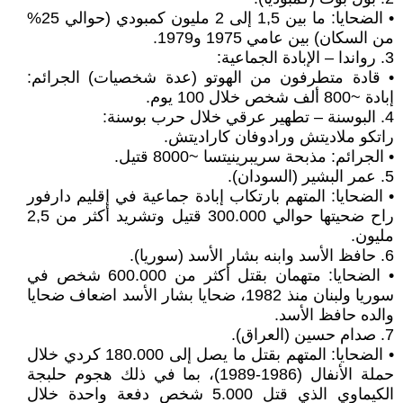
• الضحايا: ما بين 1,5 إلى 2 مليون كمبودي (حوالي 25%
من السكان) بين عامي 1975 و1979.
3. رواندا – الإبادة الجماعية:
• قادة متطرفون من الهوتو (عدة شخصيات) الجرائم:
إبادة ~800 ألف شخص خلال 100 يوم.
4. البوسنة – تطهير عرقي خلال حرب بوسنة:
راتكو ملاديتش ورادوفان كاراديتش.
• الجرائم: مذبحة سريبرينيتسا ~8000 قتيل.
5. عمر البشير (السودان).
• الضحايا: المتهم بارتكاب إبادة جماعية في إقليم دارفور
راح ضحيتها حوالي 300.000 قتيل وتشريد أكثر من 2,5
مليون.
6. حافظ الأسد وابنه بشار الأسد (سوريا).
• الضحايا: متهمان بقتل أكثر من 600.000 شخص في
سوريا ولبنان منذ 1982، ضحايا بشار الأسد اضعاف ضحايا
والده حافظ الأسد.
7. صدام حسين (العراق).
• الضحايا: المتهم بقتل ما يصل إلى 180.000 كردي خلال
حملة الأنفال (1986-1989)، بما في ذلك هجوم حلبجة
الكيماوي الذي قتل 5.000 شخص دفعة واحدة خلال