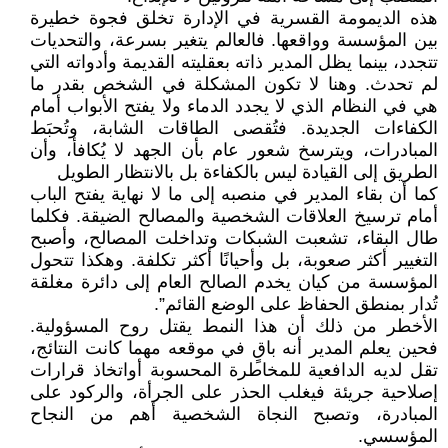
هذه الديمومة القسرية في الإدارة تخلق فجوة خطيرة
بين المؤسسة وواقعها. فالعالم يتغير بسرعة، والتحديات
تتجدد، بينما يظل المدير ذاته بعقليته القديمة وأدواته التي
لم تحدث. وهنا لا تكون المشكلة في الشخص بقدر ما
هي في النظام الذي لا يجدد الدماء ولا يفتح الأبواب أمام
الكفاءات الجديدة. فتُقصى الطاقات الشابة، وتُحبَط
المبادرات، ويترسخ شعور عام بأن الجهد لا يُكافأ، وأن
الطريق إلى القيادة ليس بالكفاءة بل بالانتظار الطويل
كما أن بقاء المدير في منصبه إلى ما لا نهاية يفتح الباب
أمام ترسيخ العلاقات الشخصية والمصالح الضيقة. فكلما
طال البقاء، تشعبت الشبكات وتداخلت المصالح، وأصبح
التغيير أكثر صعوبة، بل وأحيانًا أكثر تكلفة. وهكذا تتحول
المؤسسة من كيان يخدم الصالح العام إلى دائرة مغلقة
تُدار بمنطق الحفاظ على الوضع القائم”.
الأخطر من ذلك أن هذا النمط يقتل روح المسؤولية.
فحين يعلم المدير أنه باقٍ في موقعه مهما كانت النتائج،
تقل لديه الدافعية للمخاطرة المحسوبة أواتخاذ قرارات
إصلاحية جريئة فيغلب الحذر على الجرأة، والركود على
المبادرة، وتصبح النجاة الشخصية أهم من النجاح
المؤسسي.