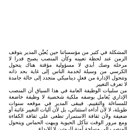
المشكلة في كثير من مؤسساتنا حين يُعيَّن المدير يتوقف
الزمن عند لحظة تعيينه وكأن المنصب يصبح قدرا لا
مرحلة وصك أبدي لا مسؤولية مؤقتة هناك يتحول
الكرسي من وسيلة لخدمة الناس إلى غاية بحد ذاته
وتتحول الإدارة من فعلٍ ديناميكي متجدد إلى حالة جامدة
لا تعرف التغيير
من سلبيات الوظيفة العامة في هذا السياق أن المنصب
الإداري يُعامل بوصفه ملكية شخصية لا وظيفة خاضعة
للمساءلة والتقييم. فيبقى المدير في موقعه سنوات
طويلة، لا لأن أداءه استثنائي، بل لأن آليات التغيير غائبة أو
ضعيفة ولأن ثقافة الاستمرار تطغى على ثقافة الكفاءة
ومع مرور الوقت تتآكل الحيوية ويبهت الحماس ويتحول
المنصب إلى مساحة آمنة للروتين لا للإبداع.