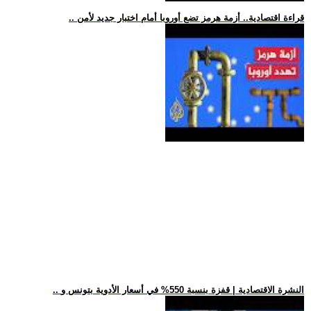
.. قراءة اقتصادية.. أزمة هرمز تضع أوروبا أمام اختبار جديد لأمن
.. النشرة الاقتصادية | قفزة بنسبة 550% في أسعار الأدوية بتونس و