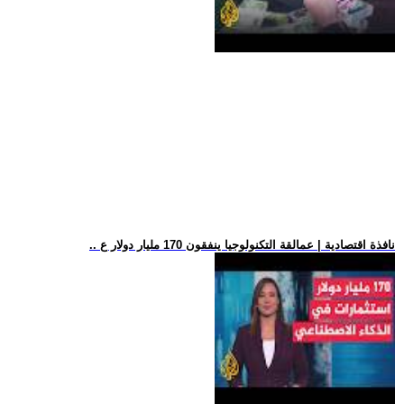
.. نافذة اقتصادية | عمالقة التكنولوجيا ينفقون 170 مليار دولار ع