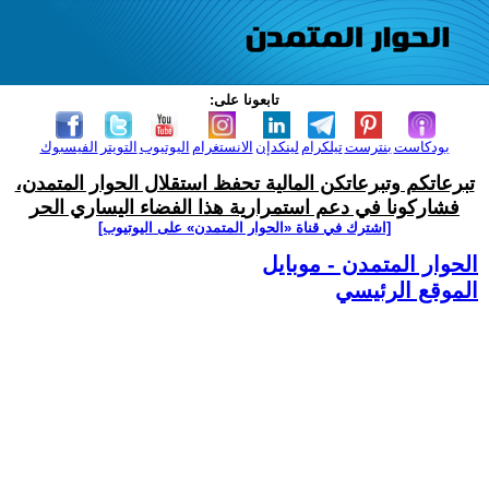
تابعونا على:
بودكاست
بنترست
تيلكرام
لينكدإن
الانستغرام
اليوتيوب
التويتر
الفيسبوك
تبرعاتكم وتبرعاتكن المالية تحفظ استقلال الحوار المتمدن،
فشاركونا في دعم استمرارية هذا الفضاء اليساري الحر
[اشترك في قناة ‫«الحوار المتمدن» على اليوتيوب]
الحوار المتمدن - موبايل
الموقع الرئيسي