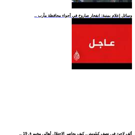
.. وسائل إعلام يمنية: انفجار صاروخ في أجواء محافظة مأرب
.. 19 ألف لاجئ في نصف كيلومتر.. كيف يحاصر الاحتلال أهالي مخيم ق