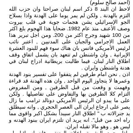
(احمد صالح سلوم)
لاحظ ان البند 8 ذكر اسم لبنان صراحتا وان حزب الله
التزم بالهدنة , ولكن لم يمر يوما على الهدنة واذا بسلاح
الجو الإسرائيلي يشن هجمات جوية في قلب بيروت
وصف الأعنف منذ عام 1982. ضحايا هذا الهجوم بلغ اكثر
من 100 شهيد وجرح اكثر من 200. ومن اجل تبرير هذا
العمل الاجرامي والجبان على المدنيين , اعتبر نائب
لرئيس الأمريكي فانس بان هناك سوء فهم للبنود العشرة
الإيرانية , وان واشنطن لم تتعهد بان يشمل اتفاق وقف
اطلاق النار لبنان. فيما طالبت بريطانية ادراج لبنان في
هدنة واشنطن وايران .
اذن , نحن امام طرفين لم يتفقوا على تفسير بنود الهدنة
وعمرها لا يتجاوز اليوم الواحد , وان هذه الهدنة قد قراءة
وفهمت و وقعت من قبل الطرفين , ومن المفروض
التزام كلا الطرفين بها والتفاوض على تفاصيلها . ولكن
على ما يبدو ان الرئيس الأمريكي دونالد ترامب ما زال
يصر على ارجاع ايران الى العصر الحجري , وانه سيطلق
يد جنرالاته ب " اطلاق النار سيبدأ بشكل اكبر واقوى مما
راه احد من قبل". انه يريد ان تلتزم ايران ببنود الهدنه و
ليس هو , وهو مالا تقبله ايران.