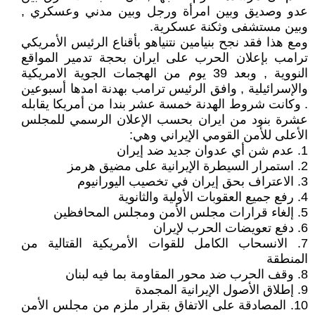
عدو وصديق وبين امرأة ورجل وبين مدني وعسكري ,
وبين مستشفى وثكنة عسكرية.
ومع هذا فقد نجح بنيامين نتنياهو بأقناع الرئيس الأمريكي
ترامب بإعلان الحرب على ايران بحجة تدمير المواقع
النووية , وبعد 39 يوم من الهجمات الجوية الامريكية
والإسرائيلية , وافق الرئيس ترامب بهدنة امدها أسبوعين
. وكانت شروط الهدنة خمسة عشر بندا من أمريكا يقابله
عشرة بنود من ايران بحسب الإعلان الرسمي للمجلس
الأعلى للأمن القومي الإيراني وهي:
1. عدم شن أي عدوان جديد ضد إيران
2. استمرار السيطرة الإيرانية على مضيق هرمز
3. الاعتراف بحق إيران في تخصيب اليورانيوم
4. رفع جميع العقوبات الأولية والثانوية
5. إلغاء قرارات مجلس الأمن ومجلس المحافظين
6. دفع تعويضات الحرب لإيران
7. الانسحاب الكامل للقوات الأمريكية القتالية من
المنطقة
8. وقف الحرب ضد محور المقاومة بما فيه لبنان
9. إطلاق الأصول الإيرانية المجمدة
10. المصادقة على الاتفاق بقرار ملزم من مجلس الأمن