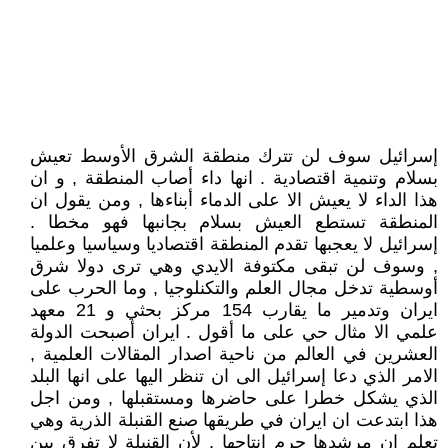
إسرائيل سوف لن تترك منطقة الشرق الأوسط تعيش
بسلام وتنمية اقتصادية . انها داء أصاب المنطقة , و ان
هذا الداء لا يعيش الا على الدماء أبناءها , ومن يقول ان
المنطقة تستطع العيش بسلام بجانبها فهو مخطا .
إسرائيل لا يعجبها تقدم المنطقة اقتصاديا وسياسيا وعلميا
, وسوف لن تبقى مكتوفة الايدي وهي ترى دولا شرق
أوسطية تدخل مجال العلم والتكنلوجيا , وما الحرب على
ايران وتدمير ما يقارب 154 مركز بحثي و 21 معهد
علمي الا مثال حي على ما أقول . ايران أصبحت الدولة
العشرين في العالم من ناحية اصدار المقالات العلمية ,
الامر الذي دعا إسرائيل الى ان تنظر اليها على انها البلد
الذي يشكل خطرا على حاضرها ومستقبلها , ومن اجل
هذا ابتدعت ان ايران في طريقها صنع القنبلة الذرية وهي
تعلم ان مرشدها حرم انتاجها , لأن القنبلة لا تفرق بين