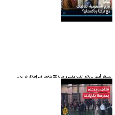
.. استنفار أمني بتايلاند عقب مقتل وإصابة 22 شخصا في إطلاق نار ب