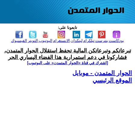
تابعونا على:
بودكاست
بنترست
تيلكرام
لينكدإن
الانستغرام
اليوتيوب
التويتر
الفيسبوك
تبرعاتكم وتبرعاتكن المالية تحفظ استقلال الحوار المتمدن،
فشاركونا في دعم استمرارية هذا الفضاء اليساري الحر
[اشترك في قناة ‫«الحوار المتمدن» على اليوتيوب]
الحوار المتمدن - موبايل
الموقع الرئيسي