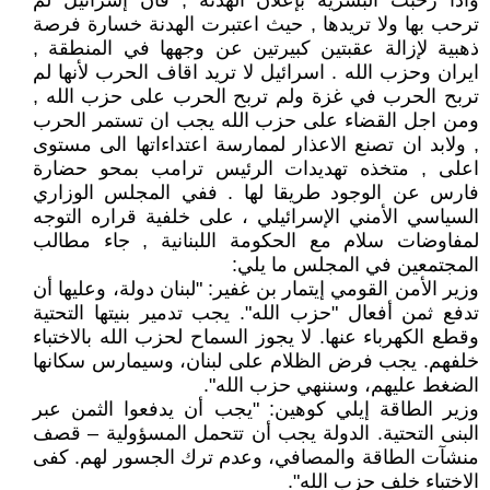
واذا رحبت البشرية بإعلان الهدنة , فان إسرائيل لم
ترحب بها ولا تريدها , حيث اعتبرت الهدنة خسارة فرصة
ذهبية لإزالة عقبتين كبيرتين عن وجهها في المنطقة ,
ايران وحزب الله . اسرائيل لا تريد اقاف الحرب لأنها لم
تربح الحرب في غزة ولم تربح الحرب على حزب الله ,
ومن اجل القضاء على حزب الله يجب ان تستمر الحرب
, ولابد ان تصنع الاعذار لممارسة اعتداءاتها الى مستوى
اعلى , متخذه تهديدات الرئيس ترامب بمحو حضارة
فارس عن الوجود طريقا لها . ففي المجلس الوزاري
السياسي الأمني الإسرائيلي ، على خلفية قراره التوجه
لمفاوضات سلام مع الحكومة اللبنانية , جاء مطالب
المجتمعين في المجلس ما يلي:
وزير الأمن القومي إيتمار بن غفير: "لبنان دولة، وعليها أن
تدفع ثمن أفعال "حزب الله". يجب تدمير بنيتها التحتية
وقطع الكهرباء عنها. لا يجوز السماح لحزب الله بالاختباء
خلفهم. يجب فرض الظلام على لبنان، وسيمارس سكانها
الضغط عليهم، وسننهي حزب الله".
وزير الطاقة إيلي كوهين: "يجب أن يدفعوا الثمن عبر
البنى التحتية. الدولة يجب أن تتحمل المسؤولية – قصف
منشآت الطاقة والمصافي، وعدم ترك الجسور لهم. كفى
الاختباء خلف حزب الله".