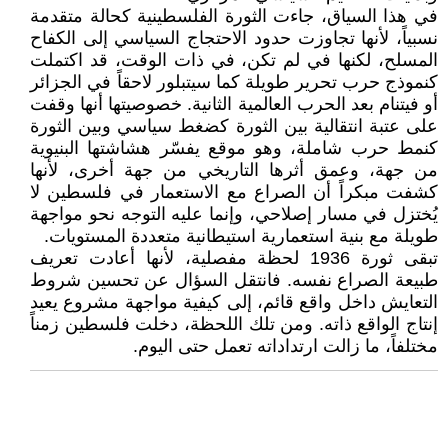
في هذا السياق، جاءت الثورة الفلسطينية كحالة متقدمة
نسبياً، لأنها تجاوزت حدود الاحتجاج السياسي إلى الكفاح
المسلح، لكنها في لم تكن، في ذات الوقت، قد اكتملت
كنموذج حرب تحرير طويلة كما سيتبلور لاحقاً في الجزائر
أو فيتنام بعد الحرب العالمية الثانية. خصوصيتها أنها وقفت
على عتبة انتقالية بين الثورة كضغط سياسي وبين الثورة
كنمط حرب شاملة، وهو موقع يفسّر هشاشتها البنيوية
من جهة، وعمق أثرها التاريخي من جهة أخرى، لأنها
كشفت مبكراً أن الصراع مع الاستعمار في فلسطين لا
يُختزل في مسار إصلاحي، وإنما عليه التوجه نحو مواجهة
طويلة مع بنية استعمارية استيطانية متعددة المستويات.
تبقى ثورة 1936 لحظة مفصلية، لأنها أعادت تعريف
طبيعة الصراع نفسه. فانتقل السؤال عن تحسين شروط
التعايش داخل واقع قائم، إلى كيفية مواجهة مشروع يعيد
إنتاج الواقع ذاته. ومن تلك اللحظة، دخلت فلسطين زمناً
مختلفاً، ما زالت ارتداداته تعمل حتى اليوم.