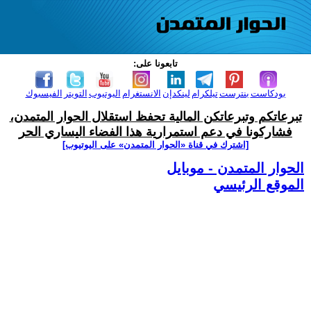
تابعونا على:
بودكاست
بنترست
تيلكرام
لينكدإن
الانستغرام
اليوتيوب
التويتر
الفيسبوك
تبرعاتكم وتبرعاتكن المالية تحفظ استقلال الحوار المتمدن،
فشاركونا في دعم استمرارية هذا الفضاء اليساري الحر
[اشترك في قناة ‫«الحوار المتمدن» على اليوتيوب]
الحوار المتمدن - موبايل
الموقع الرئيسي