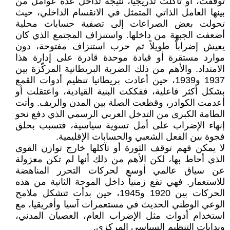
توقفت، أو تآكلت تدريجياً، نتيجة تداخل عدة عوامل من
بينها العامل الذاتي المتمثل في الانقسام الداخلي، حيث
تحولت بعض الصراعات إلى تصفية حسابات محلية
أضعفت الجبهة من داخلها. واستنزاف المجتمع الذي كان
يعيش إضراباً طويلاً ثم حرب استنزاف مفتوحة، دون
موارد مستقرة أو قيادة موحدة قادرة على إدارة هذا
الامتداد. والأهم من ذلك الضربة البريطانية المركّزة بين
1937 و1939، حين أعادت بريطانيا تنظيم أدوات القمع
بشكل أكثر فاعلية، ففككت البنية القيادية، واعتقلت أو
أعدمت الكوادر، وقطعت الصلة بين المدن والريف. وأتت
الطامة الكبرى من التدخل العربي الرسمي الذي دفع نحو
إنهاء الإضراب على أمل تسوية سياسية، فتسبب بخلق
فجوة بين الفعل الشعبي والحسابات الإقليمية.
لا يمكن فهم توقف الثورة أو تآكلها خارج توازن القوى
الذي أحاط بها، لكن الأهم من ذلك أنها لم تكن معزولة
عن سياق عالمي أوسع لحركات التحرر المناهضة
للاستعمار. فهي تقع زمنياً داخل الموجة الثانية من هذه
الحركات بين 1920 و1945، حين بدأت تتشكل ملامح
الوعي الوطني الحديث في مستعمرات آسيا وأفريقيا، مع
استخدام أدوات مثل الإضراب العام، العصيان المدني،
وبدايات التنظيم السياسي المركزي.