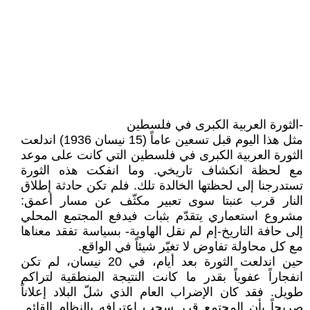
-الثورة العربية الكبرى في فلسطين
مثل هذا اليوم قبل تسعين عاماً (15 نيسان 1936) اندلعت
الثورة العربية الكبرى في فلسطين التي كانت على موعد
مع لحظة انكشاف تاريخي. وما انفكت هذه الثورة
تستدرجنا إلى لحظتها الخالدة تلك. فلم تكن حادثة إطلاق
النار قرب عنبتا سوى تعبير مكثّف عن مسار أعمق:
مشروع استعماري يتقدّم بثبات فيدفع المجتمع المحلي
إلى حافة التاريخ-إم لم نقل الهاوية- بسياسة تفقد معناها
مع كل محاولة تفاوض لا تغيّر شيئاً في الواقع.
حين اندلعت الثورة بعد أيام، في 20 نيسان، لم تكن
انفجاراً عفوياً بقدر ما كانت النتيجة المنطقية لتراكم
طويل. فقد كان الإضراب العام الذي شلّ البلاد إعلاناً
صريحاً بأن المجتمع قرر سحب اعترافه بالنظام القائم.