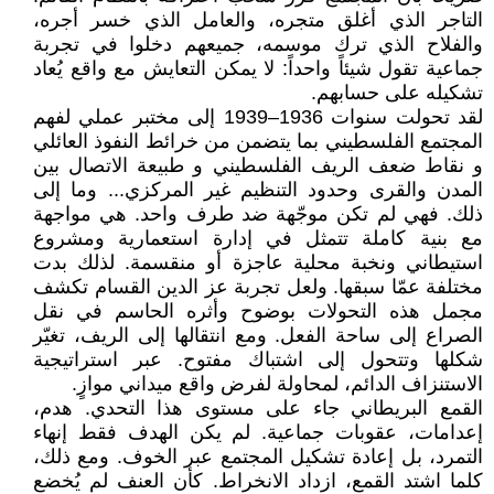
التاجر الذي أغلق متجره، والعامل الذي خسر أجره،
والفلاح الذي ترك موسمه، جميعهم دخلوا في تجربة
جماعية تقول شيئاً واحداً: لا يمكن التعايش مع واقع يُعاد
تشكيله على حسابهم.
لقد تحولت سنوات 1936–1939 إلى مختبر عملي لفهم
المجتمع الفلسطيني بما يتضمن من خرائط النفوذ العائلي
و نقاط ضعف الريف الفلسطيني و طبيعة الاتصال بين
المدن والقرى وحدود التنظيم غير المركزي... وما إلى
ذلك. فهي لم تكن موجّهة ضد طرف واحد. هي مواجهة
مع بنية كاملة تتمثل في إدارة استعمارية ومشروع
استيطاني ونخبة محلية عاجزة أو منقسمة. لذلك بدت
مختلفة عمّا سبقها. ولعل تجربة عز الدين القسام تكشف
مجمل هذه التحولات بوضوح وأثره الحاسم في نقل
الصراع إلى ساحة الفعل. ومع انتقالها إلى الريف، تغيّر
شكلها وتتحول إلى اشتباك مفتوح. عبر استراتيجية
الاستنزاف الدائم، لمحاولة لفرض واقع ميداني موازٍ.
القمع البريطاني جاء على مستوى هذا التحدي. هدم،
إعدامات، عقوبات جماعية. لم يكن الهدف فقط إنهاء
التمرد، بل إعادة تشكيل المجتمع عبر الخوف. ومع ذلك،
كلما اشتد القمع، ازداد الانخراط. كأن العنف لم يُخضع