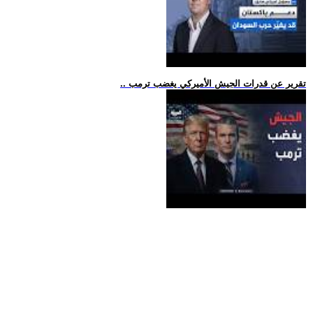
.. تقرير عن قدرات الجيش الأميركي يغضب ترمب