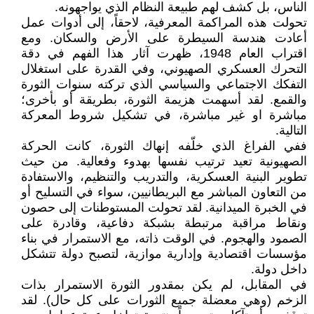
الناس، بل كشف لهم طبيعة النظام الذي يواجهونه.
تحولت هذه المراكمة المعرفية، لاحقاً، إلى أدوات عمل
أعادت هندسة السيطرة على الأرض والسكان. ومع
اقتراب العام 1948، ظهرت آثار هذا الفهم في دقة
التحرك العسكري الصهيوني، وفي القدرة على استغلال
التفكك الاجتماعي والسياسي الذي تركته سنوات الثورة
والقمع. لقد أسهمت هزيمة الثورة، بطريقة أو بأخرى؛
مباشرة او غير مباشرة، في تشكيل شروط المعركة
التالية.
ففي الفراغ الذي خلّفه إنهاك الثورة، كانت الحركة
الصهيونية تعيد ترتيب نفسها بهدوء وفعالية. من حيث
تطوير البنية العسكرية، والتدريب والتنظيم، والاستفادة
من التعاون المباشر مع البريطانيين، سواء في التسليح أو
في الخبرة الميدانية. لقد تحولت المستوطنات إلى حصون
ونقاط مراقبة مرتبطة بشبكة دفاعية، وقادرة على
الصمود والهجوم. في الوقت ذاته، مع الاستمرار في بناء
مؤسسات اقتصادية وإدارية موازية، لتصبح دولة تتشكل
داخل دولة.
في المقابل، لم يكن بمقدور الثورة الاستمرار بذات
الزخم (وهي معضلة جميع الثورات على كل حال). لقد