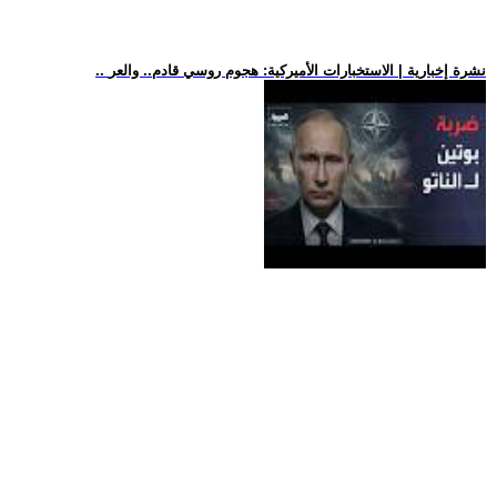
.. نشرة إخبارية | الاستخبارات الأميركية: هجوم روسي قادم.. والعر