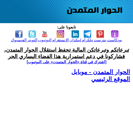
تابعونا على:
بودكاست
بنترست
تيلكرام
لينكدإن
الانستغرام
اليوتيوب
التويتر
الفيسبوك
تبرعاتكم وتبرعاتكن المالية تحفظ استقلال الحوار المتمدن،
فشاركونا في دعم استمرارية هذا الفضاء اليساري الحر
[اشترك في قناة ‫«الحوار المتمدن» على اليوتيوب]
الحوار المتمدن - موبايل
الموقع الرئيسي