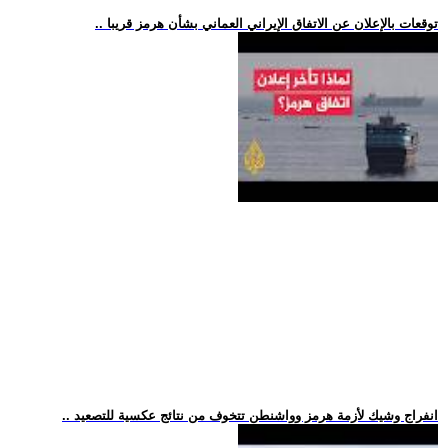
.. توقعات بالإعلان عن الاتفاق الإيراني العماني بشأن هرمز قريبا
.. انفراج وشيك لأزمة هرمز وواشنطن تتخوف من نتائج عكسية للتصعيد