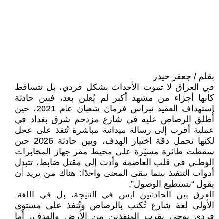
بقلم / جعفر حيدر
في العراق لا تموت الأحداث بشكل فردي، بل تتساقط
كأنها أجزاء من مشهد أكبر لم يُعلن بعد، فبين حادثة
استهداف العقيد نبراس فرمان شعبان عام 2021، حين
أُطلق الرصاص عليه في شارع مزدحم شرق بغداد في
عملية أقرب إلى رسالة ميدانية مباشرة تُنفذ على عجل
لكنها تحمل دقة اختيار الهدف، وبين حادثة 2026 حين
سقطت طائرة مسيّرة على محيط مقر جهاز المخابرات
الوطني في قلب العاصمة وأدت إلى مقتل ضابط، تتبدل
أدوات التنفيذ بينما يبقى المعنى واحدًا: هناك من يريد أن
يقول “نستطيع الوصول”.
الفرق بين الحادثتين ليس في النتيجة، بل في اللغة.
الأولى لغة شارع تُكتب بالرصاص وتُنفذ على مستوى
فردي يوحي بقرب المنفذين من الأرض والهدف، أما