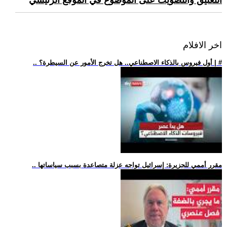
التعليق والتصويت على الموضوع في الموقع الرئيسي
اخر الافلام
.. أول فيروس بالذكاء الاصطناعي.. هل تخرج الأمور عن السيطرة؟ | #
.. مقرر أممي للجزيرة: إسرائيل تواجه عزلة متصاعدة بسبب سياساتها