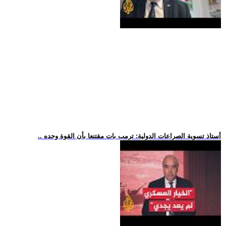
.. أستاذ تسوية الصراعات الدولية: ترمب بات مقتنعا بأن القوة وحده