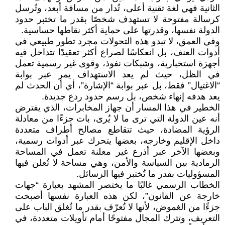
الثانية فهي لغة تقنية أعلى، تُدار من مسافة أبعد، وتُرسل
كرسالة مفتوحة لا تستهدف شخصًا بقدر ما تختبر حدود
الدولة نفسها، وقدرتها على حماية أكثر نقاطها حساسية.
وفي العمق، لا تبدو هذه التحولات مجرد تطور طبيعي في
أدوات العنف، بل انعكاسًا لصراع أكثر تعقيدًا تتداخل فيه
أجهزة استخبارية، وشبكات نفوذ، وقوى غير رسمية تعمل
في الظل، حيث لم يعد الاستهداف يمر عبر بوابة
“الاغتيال” فقط، بل عبر بوابة “الإشارة”، أي أن الحدث لم
يعد هدفه إنهاء شخص، بل رسم حدود ردع جديدة.
الخطير في هذا المسار أن جهاز المخابرات، الذي يفترض
أنه عين الدولة التي ترى ما لا يُرى، بات جزءًا من معادلة
الرؤية المضادة، حيث تتقاطع مصالح أطراف متعددة
داخل الإقليم وخارجه، بعضها يتحرك عبر أدوات رسمية،
وبعضها الآخر عبر أذرع غير معلنة تعمل في المساحة
الرمادية بين السياسة والأمن، وهي مساحة لا تُعلن فيها
المسؤوليات بقدر ما تُختبر فيها الرسائل.
الخطاب الرسمي غالبًا ما يختصر المشهد بعبارة “جهات
خارجة عن القانون”، لكن هذه العبارة نفسها أصبحت
جزءًا من الغموض، لأنها لا تُعرّف بقدر ما تُغلق الباب على
التعريف، وتترك المجال مفتوحًا أمام تأويلات متعددة، في