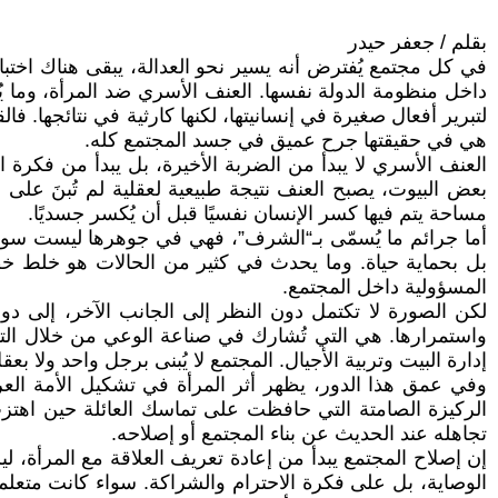
بقلم / جعفر حيدر
في كل مجتمع يُفترض أنه يسير نحو العدالة، يبقى هناك اختبار 
داخل منظومة الدولة نفسها. العنف الأسري ضد المرأة، وما ي
لتبرير أفعال صغيرة في إنسانيتها، لكنها كارثية في نتائجها. فا
هي في حقيقتها جرح عميق في جسد المجتمع كله.
العنف الأسري لا يبدأ من الضربة الأخيرة، بل يبدأ من فكرة ا
بعض البيوت، يصبح العنف نتيجة طبيعية لعقلية لم تُبنَ على
مساحة يتم فيها كسر الإنسان نفسيًا قبل أن يُكسر جسديًا.
أما جرائم ما يُسمّى بـ“الشرف”، فهي في جوهرها ليست سوى ذري
بل بحماية حياة. وما يحدث في كثير من الحالات هو خلط خطي
المسؤولية داخل المجتمع.
لكن الصورة لا تكتمل دون النظر إلى الجانب الآخر، إلى دور
واستمرارها. هي التي تُشارك في صناعة الوعي من خلال التر
إدارة البيت وتربية الأجيال. المجتمع لا يُبنى برجل واحد ولا بع
وفي عمق هذا الدور، يظهر أثر المرأة في تشكيل الأمة العرا
الركيزة الصامتة التي حافظت على تماسك العائلة حين اهتز
تجاهله عند الحديث عن بناء المجتمع أو إصلاحه.
إن إصلاح المجتمع يبدأ من إعادة تعريف العلاقة مع المرأة، 
الوصاية، بل على فكرة الاحترام والشراكة. سواء كانت متعلمة أ