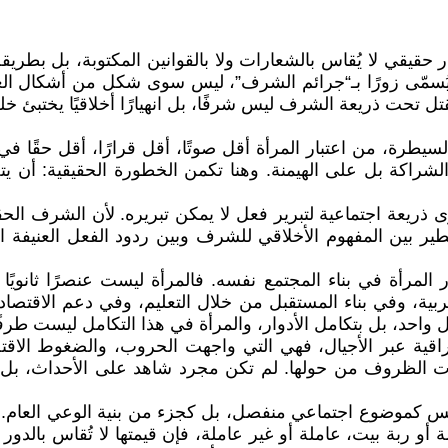
حقيقي لا يُقاس بالشعارات ولا بالقوانين المكتوبة، بل بطريقة 
ُسمّى زورًا بـ“جرائم الشرف”، ليس سوى شكل من أشكال العنف 
لقتل تحت ذريعة الشرف ليس شرفًا، بل انهيارًا أخلاقيًا يختبئ خل
لسيطرة، من اعتبار المرأة أقل صوتًا، أقل قرارًا، أقل حقًا 
 الشراكة بل على الهيمنة. وهنا تكمن الخطورة الحقيقية: أن 
عة اجتماعية لتبرير فعل لا يمكن تبريره. لأن الشرف الحقيقي 
ر بين المفهوم الأخلاقي للشرف وبين ردود الفعل العنيفة ال
 المرأة في بناء المجتمع نفسه. فالمرأة ليست عنصرًا ثانويً
بية، وفي بناء المستقبل من خلال التعليم، وفي دعم الاقتصا
قل واحد، بل بتكامل الأدوار، والمرأة في هذا التكامل ليست طرفًا
قية عبر الأجيال، فهي التي واجهت الحروب، والضغوط الاقتصا
ت الظروف من حولها. لم تكن مجرد شاهد على الأحداث، بل ك
ليس كموضوع اجتماعي منفصل، بل كجزء من بنية الوعي العام. ا
و ربة بيت، عاملة أو غير عاملة، فإن قيمتها لا تُقاس بالدور 