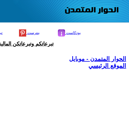
بودكاست
بنترست
تي
تبرعاتكم وتبرعاتكن المال
الحوار المتمدن - موبايل
الموقع الرئيسي