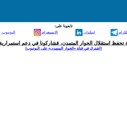
تابعونا على:
لكرام
لينكدإن
الانستغرام
اليوتيوب
ية تحفظ استقلال الحوار المتمدن، فشاركونا في دعم استمرارية 
[اشترك في قناة ‫«الحوار المتمدن» على اليوتيوب]