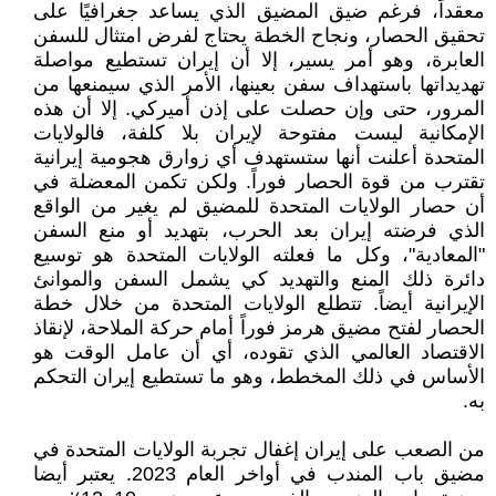
معقداً، فرغم ضيق المضيق الذي يساعد جغرافيًا على
تحقيق الحصار، ونجاح الخطة يحتاج لفرض امتثال للسفن
العابرة، وهو أمر يسير، إلا أن إيران تستطيع مواصلة
تهديداتها باستهداف سفن بعينها، الأمر الذي سيمنعها من
المرور، حتى وإن حصلت على إذن أميركي. إلا أن هذه
الإمكانية ليست مفتوحة لإيران بلا كلفة، فالولايات
المتحدة أعلنت أنها ستستهدف أي زوارق هجومية إيرانية
تقترب من قوة الحصار فوراً. ولكن تكمن المعضلة في
أن حصار الولايات المتحدة للمضيق لم يغير من الواقع
الذي فرضته إيران بعد الحرب، بتهديد أو منع السفن
"المعادية"، وكل ما فعلته الولايات المتحدة هو توسيع
دائرة ذلك المنع والتهديد كي يشمل السفن والموانئ
الإيرانية أيضاً. تتطلع الولايات المتحدة من خلال خطة
الحصار لفتح مضيق هرمز فوراً أمام حركة الملاحة، لإنقاذ
الاقتصاد العالمي الذي تقوده، أي أن عامل الوقت هو
الأساس في ذلك المخطط، وهو ما تستطيع إيران التحكم
به.
من الصعب على إيران إغفال تجربة الولايات المتحدة في
مضيق باب المندب في أواخر العام 2023. يعتبر أيضا