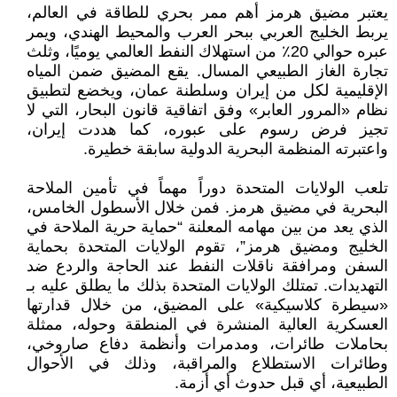
يعتبر مضيق هرمز أهم ممر بحري للطاقة في العالم،
يربط الخليج العربي ببحر العرب والمحيط الهندي، ويمر
عبره حوالي 20٪ من استهلاك النفط العالمي يوميًا، وثلث
تجارة الغاز الطبيعي المسال. يقع المضيق ضمن المياه
الإقليمية لكل من إيران وسلطنة عمان، ويخضع لتطبيق
نظام «المرور العابر» وفق اتفاقية قانون البحار، التي لا
تجيز فرض رسوم على عبوره، كما هددت إيران،
واعتبرته المنظمة البحرية الدولية سابقة خطيرة.
تلعب الولايات المتحدة دوراً مهماً في تأمين الملاحة
البحرية في مضيق هرمز. فمن خلال الأسطول الخامس،
الذي يعد من بين مهامه المعلنة “حماية حرية الملاحة في
الخليج ومضيق هرمز”، تقوم الولايات المتحدة بحماية
السفن ومرافقة ناقلات النفط عند الحاجة والردع ضد
التهديدات. تمتلك الولايات المتحدة بذلك ما يطلق عليه بـ
«سيطرة كلاسيكية» على المضيق، من خلال قدارتها
العسكرية العالية المنشرة في المنطقة وحوله، ممثلة
بحاملات طائرات، ومدمرات وأنظمة دفاع صاروخي،
وطائرات الاستطلاع والمراقبة، وذلك في الأحوال
الطبيعية، أي قبل حدوث أي أزمة.