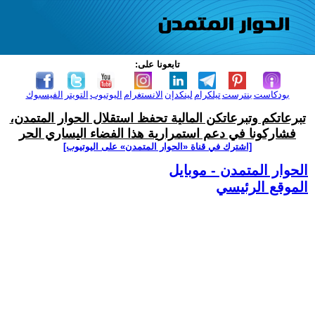
تابعونا على:
بودكاست
بنترست
تيلكرام
لينكدإن
الانستغرام
اليوتيوب
التويتر
الفيسبوك
تبرعاتكم وتبرعاتكن المالية تحفظ استقلال الحوار المتمدن،
فشاركونا في دعم استمرارية هذا الفضاء اليساري الحر
[اشترك في قناة ‫«الحوار المتمدن» على اليوتيوب]
الحوار المتمدن - موبايل
الموقع الرئيسي