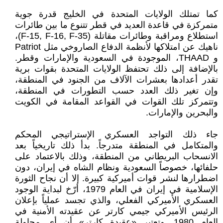
كما تمتلك الولايات المتحدة في الخليج قدرة جوية
متمركزة في قاعدة العديد في قطر تتنوع ما بين طائرات
استطلاع ومراقبة وطائرات مقاتلة (F-15, F-16, F-35)،
ناهيك عن امتلاكها لأنظمة الدفاع الصاروخي مثل Patriot
و THAAD، الموجودة في السعودية والإمارات وقطر.
بالإضافة إلى ذلك تحتفظ الولايات المتحدة بقوات برية
تقدر أعدادها بعشرات الآلاف من الجنود في المنطقة،
وإن تغير ذلك العدد حسب التطورات في المنطقة،
وتتمركز تلك القوات في القواعد المقامة في الكويت
والبحرين والإمارات.
جاء ذلك التواجد العسكري الإستراتيجي المحكم
والمتكامل في المنطقة متدرجاً. بدأ ذلك تاريخياً بعد
الانسحاب البريطاني من المنطقة، وذلك بالاعتماد على
حلفائها، خصوصاً السعودية ونظام الشاه في إيران، دون
اضطرارها لنشر قوات أميركية كبيرة. إلا أن نجاح الثورة
الإسلامية في إيران في العام 1979، أرّخ لبداية الوجود
العسكري الأميركي الفعلي، والذي تجسد عملياً بإعلان
الرئيس الأميركي جيمي كارتر عن عقيدته الأمنية في
العام 1980. وتعتبر «عقيدة كارتر» أن أي محاولة