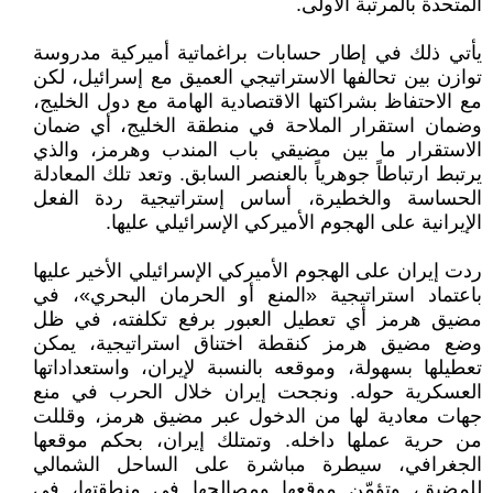
المتحدة بالمرتبة الأولى.
يأتي ذلك في إطار حسابات براغماتية أميركية مدروسة
توازن بين تحالفها الاستراتيجي العميق مع إسرائيل، لكن
مع الاحتفاظ بشراكتها الاقتصادية الهامة مع دول الخليج،
وضمان استقرار الملاحة في منطقة الخليج، أي ضمان
الاستقرار ما بين مضيقي باب المندب وهرمز، والذي
يرتبط ارتباطاً جوهرياً بالعنصر السابق. وتعد تلك المعادلة
الحساسة والخطيرة، أساس إستراتيجية ردة الفعل
الإيرانية على الهجوم الأميركي الإسرائيلي عليها.
ردت إيران على الهجوم الأميركي الإسرائيلي الأخير عليها
باعتماد استراتيجية «المنع أو الحرمان البحري»، في
مضيق هرمز أي تعطيل العبور برفع تكلفته، في ظل
وضع مضيق هرمز كنقطة اختناق استراتيجية، يمكن
تعطيلها بسهولة، وموقعه بالنسبة لإيران، واستعداداتها
العسكرية حوله. ونجحت إيران خلال الحرب في منع
جهات معادية لها من الدخول عبر مضيق هرمز، وقللت
من حرية عملها داخله. وتمتلك إيران، بحكم موقعها
الجغرافي، سيطرة مباشرة على الساحل الشمالي
للمضيق، وتؤمّن موقعها ومصالحها في منطقتها، في