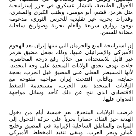
الأحوال الطبيعية، بانتشار عسكري في جزر إستراتيجية
مثل هرمز، قشم، أبو موسى، وطنب الكبرى والصغرى،
وقدرات بحرية غير تقليدية للحرس الثوري، مدعومة
بوجود زوارق سريعة وألغام بحرية وصواريخ ساحلية
مضادة للسفن.
إن استراتيجة المنع والحرمان التي تبنتها إيران بعد الهجوم
الأميركي والإسرائيلي عليها، وذلك بجعل مضيق هرمز
غير قابل للاستخدام، من خلال رفع درجة المحاضرة،
جاءت بهدف تحدي الولايات المتحدة على وجه التحديد،
لأنها المسيطر الفعلي على المضيق قبل الحرب، بحجة
حمايته، وبالتالي افتتحت إيران مواجهة مفتوحة مع
الولايات المتحدة بعد الحرب، مستخدمة الضغط
الاقتصادي الذي نتج عن ذلك كأحد وسائل مواجهة
العدوان عليها.
فرضت الولايات المتحدة، بعد خمسة أيام من دخول
الهدنة حيز النفاذ، حصاراً بحرياً على حركة الدخول إلى
الموانئ والمناطق الساحلية الإيرانية في المضيق وخليج
عُمان وبحر العرب. ويبقى تنفيذ المخطط الأميركي