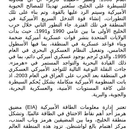
للسيطرة على الخليج، ستُعتبر تهديدًا للمصالح الحيوية
الأميركية وسيتم الرد عليها بالقوة. وتم بناء على تلك
التطورات، إنشاء قوة التدخل السريع الأميركية في
المنطقة في تلك الفترة. جاء التطور الثاني خلال حرب
الخليج الأولى ما بين عامي 1990 و1991، حيث بدأت
الولايات المتحدة بنشر قوات عسكرية أميركية ضخمة
وبناء قواعد عسكرية في المنطقة، بما فيها الأسطول
الخامس، وتفعيل النظام العسكري البحري في العام
1995، والذي تُرجم بوجود عسكري أميركي دائم، بما في
ذلك القيادة البحرية والتواجد المستمر في «هرمز».
جاءت النقلة النوعية التالية للتواجد الأميركي العسكري
في المنطقة بعد الحرب على العراق في العام 2003، اذ
باتت المنظومة الأميركية متكاملة بشكل يُحكم السيطرة
على كافة المستويات الأمنية، والعسكرية البحرية،
والجوية، والبرية.
تعتبر إدارة معلومات الطاقة الأميركية (EIA) مضيق
هرمز أحد أهم نقاط الاختناق في الطاقة عالميًا. وتشكل
منطقة الخليج، وما بين المضيقين هرمز وباب المندب،
مركز اهتمام بالغ لواشنطن. تزود هذه المنطقة العالم