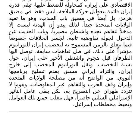
الاقتصادي على إيران، كمحاولة للضغط عليها، تبقى قدرة
إيران قائمة بتعطيل حركة الملاحة، ليس فقط في مضيق
هرمز، بل أيضاً في مضيق باب المندب، وهو ما تعيه
الولايات المتحدة جيداً. لذلك يبدو أن الهدنة ليست إلا
مدخلاً لتفاهم تجده واشنطن مصيرياً، وبات الحديث عن
الدخول لجولة تفاوضية ثانية، لجَسر الخلافات خصوصاً
فيما يتعلق بالزمن المسموح به لتخصيب إيران لليورانيوم
مؤشراً على ذلك، في ظل تفاهمات سابقة، توصل اليها
الطرفان قبل هجوم واشنطن الأخير على إيران، حول
نسبة التخصيب، ونقل اليورانيوم المخصب إلى خارج
إيران، والتزام إيراني مسبق بعدم تسليح برنامجها
النووي. من الواضح أنه من مصلحة الولايات المتحدة
وإيران وقف الحرب والتفاهم عبر المفاوضات، وهوما لا
تتردد طهران عن التصريح به، لكن يبقى عامل التأثير
الإسرائيلي السلبي حاضراً، فهل تتغلب جميع تلك العوامل
وتحبط مخططات إسرائيل.