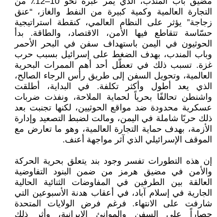
مضيق باب المندب، الذي يمر عبره نحو 10–12٪ من
التجارة العالمية وكمية كبيرة من النفط والغاز، “عنق
زجاجة” يؤثر على النظام العالمي، كنقطة استراتيجية
حسّاسة تتقاطع فيها الأمن، الاقتصاد، والطاقة. بدأ
الحوثيون في اليمن باستهداف سفن في البحر الأحمر
وباب المندب، بهدف الضغط على إسرائيل بسبب حرب
غزة. تسبب ذلك في تعطّل أحد أهم الممرات البحرية
العالمية، وتحويل السفن إلى طريق رأس الرجاء الصالح،
الذي يعد أطول وأكثر تكلفة. في البداية، أطلقت
واشنطن تحالفًا بحرياً لحماية الملاحة، ونفذت ضربات
عسكرية محدودة ضد مواقع الحوثيين، لكنها تجنبت بعد
ذلك حربًا شاملة في اليمن، ومالت لضبط التصعيد وإدارة
الأزمة، بهدف حماية التجارة العالمية، وهو ما تعارض مع
الموقف الإسرائيلي الذي آثر مواجهة أعنف.
إن هذه التطورات تفسر وجود بند يتعلق بحرية الحركة
والأمن في مضيق هرمز من ضمن البنود التفاوضية
العالقة بين الطرفين في المفاوضات الثنائية الحالية
الجارية في إسلام آباد، في أعقاب هدنة الأسبوعين التي
شارفت على الانتهاء. فرغم فرض الولايات المتحدة
حصاراً على السفن والموانئ الإيرانية، وأثر ذلك