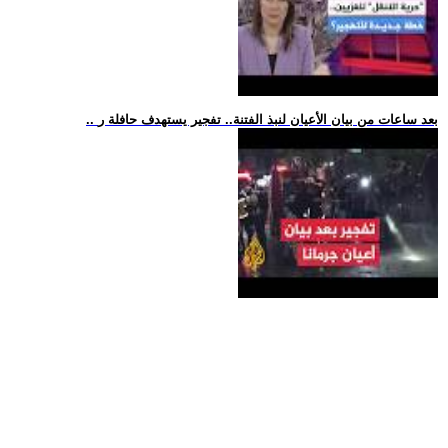
.. بعد ساعات من بيان الأعيان لنبذ الفتنة.. تفجير يستهدف حافلة ر