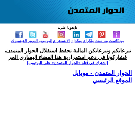
تابعونا على:
بودكاست
بنترست
تيلكرام
لينكدإن
الانستغرام
اليوتيوب
التويتر
الفيسبوك
تبرعاتكم وتبرعاتكن المالية تحفظ استقلال الحوار المتمدن،
فشاركونا في دعم استمرارية هذا الفضاء اليساري الحر
[اشترك في قناة ‫«الحوار المتمدن» على اليوتيوب]
الحوار المتمدن - موبايل
الموقع الرئيسي