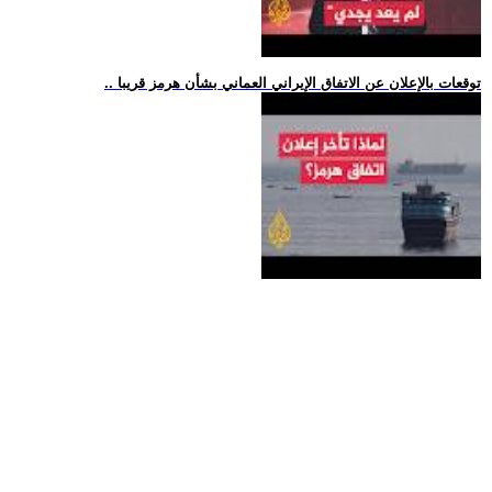
.. توقعات بالإعلان عن الاتفاق الإيراني العماني بشأن هرمز قريبا