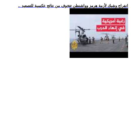
.. انفراج وشيك لأزمة هرمز وواشنطن تتخوف من نتائج عكسية للتصعيد