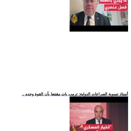
.. أستاذ تسوية الصراعات الدولية: ترمب بات مقتنعا بأن القوة وحده