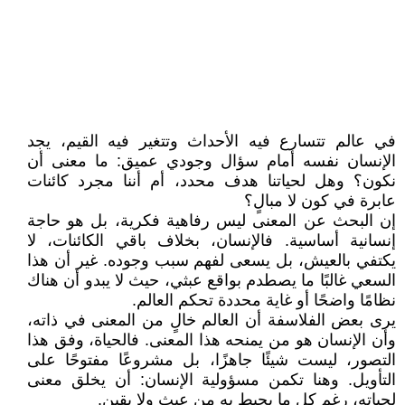
في عالم تتسارع فيه الأحداث وتتغير فيه القيم، يجد
الإنسان نفسه أمام سؤال وجودي عميق: ما معنى أن
نكون؟ وهل لحياتنا هدف محدد، أم أننا مجرد كائنات
عابرة في كون لا مبالٍ؟
إن البحث عن المعنى ليس رفاهية فكرية، بل هو حاجة
إنسانية أساسية. فالإنسان، بخلاف باقي الكائنات، لا
يكتفي بالعيش، بل يسعى لفهم سبب وجوده. غير أن هذا
السعي غالبًا ما يصطدم بواقع عبثي، حيث لا يبدو أن هناك
نظامًا واضحًا أو غاية محددة تحكم العالم.
يرى بعض الفلاسفة أن العالم خالٍ من المعنى في ذاته،
وأن الإنسان هو من يمنحه هذا المعنى. فالحياة، وفق هذا
التصور، ليست شيئًا جاهزًا، بل مشروعًا مفتوحًا على
التأويل. وهنا تكمن مسؤولية الإنسان: أن يخلق معنى
لحياته، رغم كل ما يحيط به من عبث ولا يقين.