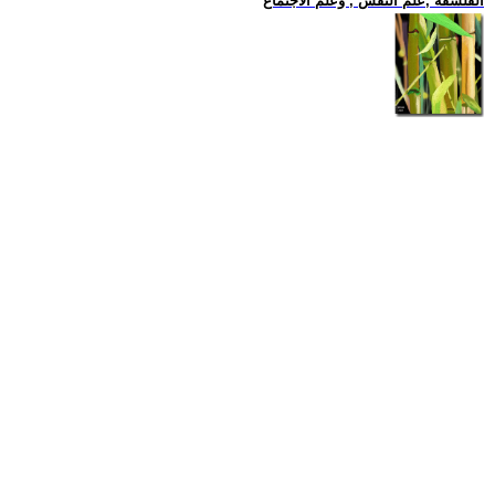
الفلسفة ,علم النفس , وعلم الاجتماع