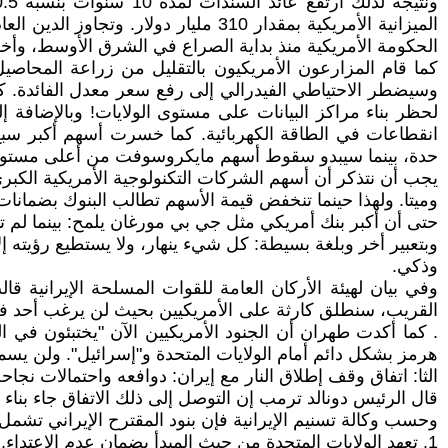
الحكومة الأمريكية منذ بداية الصراع في الشرق الأوسط، وأخذ
كما قام المزارعون الأمريكيون بالتقليل من زراعة المحاصيل 
لحظر بناء مراكز البيانات على مستوى الولايات! وبالإضافة 
حدة، بينما سيبدو سقوط أسهم مايكروسوفت من أعلى مستوياتها بنسبة 33.4٪ كما تتساقط أوراق 
يجب أن نتذكر أن أسهم الشركات التكنولوجية الأمريكية الك
وميتا. ولهذا حينما تنخفض قيمة الأسهم تطالب البنوك بضمان
حتى أن أكبر بنك أمريكي مثل جي بي مورغان يلمح: بينما لم تدر
وبتعبير أخر وبلغة بسيطة: كل شيء ينهار، ولا يستطيع رؤيته إل
وذكي.
وفي بيان لهيئة الأركان العامة للقوات المسلحة الإيرانية ق
القريب، سنطلق كارثة على الأمريكيين بحيث لن يرغب أحد في
. كما أكدت طهران أن الجنود الأمريكيين الآن "يختبئون في
هرمز بشكل دائم أمام الولايات المتحدة و"إسرائيل". ولن يسم
الثا: اتفاق وقف إطلاق النار مع إيران: دوافعه واحتمالات نجاح
قال الرئيس دونالد ترمب إن التوصل إلى ذلك الاتفاق جاء بناء على مقترح إيراني من 10 نقاط وصفه بأنه "أساس ص
وحسب وكالة تسنيم الإيرانية فإن بنود المقترح الإيراني تشمل:
1. تعهد الولايات المتحدة من حيث المبدأ بضمان عدم الاعتداء.