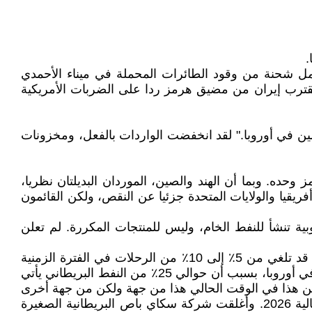
ن/ أبريل الجاري، ستصل ناقلة النفط رونغ لين وان، وهي ناقلة سنغافورية بطول 250 مترا تحمل شحنة من وقود الطائرات المحملة في ميناء الأحمدي
 تقترب إيران من مضيق هرمز ردا على الضربات الأمريكية
ين في أوروبا." لقد انخفضت الواردات بالفعل، ومخزونات
ود الطائرات يوميا، بينما يمر حوالي 500,000 برميل عبر مضيق هرمز وحده. وبما أن الهند والصين، الموردان البديلتان نظريا،
ات غرب أفريقيا والولايات المتحدة جزئيا عن النقص، ولكن القائمون
ية تنشأ للنفط الخام، وليس للمنتجات المكررة. لم تعلن
أما شركات الطيران، فهي بالفعل تستخلص النتائج وتستعد بأفضل ما تستطيع. على سبيل المثال، حذرت رايان إير من أنها قد تلغي من 5٪ إلى 10٪ من الرحلات في الفترة الزمنية
مايس/مايو- تموز/يوليو 2026. في حين وصف الرئيس التنفيذي للشركة، مايكل أوليري، المملكة المتحدة بأنها "الأكثر ضعفا" في أوروبا، بسبب أن حوالي 25٪ من النفط البريطاني يأتي
 لكن هذا في الوقت الحالي هذا من جهة ولكن من جهة أخرى
أجلت الخطوط الجوية الفرنسية معظم الرحلات في أيام الأربعاء في الوقت الحاضر إلى شهر حزيران /يونيومن السنة الحالية 2026. وأغلقت شركة سكاي باص البريطانية الصغيرة