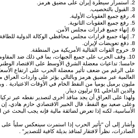
2. استمرار سيطرة إيران على مضيق هرمز.
3. القبول بالتخصيب.
4. رفع جميع العقوبات الأولية.
5. رفع جميع العقوبات الثانوية.
6. إنهاء جميع قرارات مجلس الأمن.
7. إنهاء جميع قرارات مجلس محافظي الوكالة الدولية للطاقة الذرية.
8. دفع تعويضات لإيران.
9. خروج القوات القتالية الأمريكية من المنطقة.
10. وقف الحرب على جميع الجبهات، بما في ذلك ضد المقاومة الإسلامية في لبنان.
خامسا: تداعيات معضلة الشرق الأوسط على الاقتصاد الوطني
على الرغم من ضعف تأثير معضلة الحرب على ارتفاع الأسعار ع
والدين الداخلي 91 ترليون دينار.
ولهذا على العراق أن يجد منافذ أخرى لتصدير نفطه عبر تركيا 
وعلى صعيد بيع النفط، قال الخبير الاقتصادي حازم هادي، إن "ال
الأساسية، لكنه إذا تعرض لضائقة مالية فإنه يجب البحث عن البد
الصادرات، نظراً لافتقار لمنافذ بديلة كافية للتصدير" .