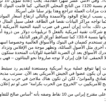
ت مزادات العملة تتراجع وهذا يؤثر سلبا على أمريكا.
بسبب ارتفاع الوقود والأسمدة وبالتالي ارتفاع أسعار المواد 
إلى ذلك، بدأت إيران أمس في ضرب البنية التحتية الأمريكية 
انقطاعات في الطاقة الكهربائية. كما خسرت أسهم أكبر سبع 
الزهور الذابلة.
برى تستخدم كضمان في البنوك والأسواق العالمية وخصوصا اس
ات أخرى مثل الأصول السائلة، وتظهر موجة من الإفلاس وتزدا
ك الأسواق بعد أن الضربة القاضية للولايات المتحدة ستكون أكث
ا الحمقى. لذا فإن إيران لا توجه صاروخا نحو البنتاغون – فهي 
الت إنها تتوقع عملية برية أمريكية ومستعدة لتقديم رد سيثبط
 أن يكون عضوا في الجيش الأمريكي بعد الآن. سنرتب مذبحة ح
 الفنادق والموانئ"، لكن لن تكون هناك ملاجئ في حرب برية.
ح للأمريكيين ب "الخروج من الحرب بكرامة" حتى لو تم إعلان 
ه
الح للتفاوض لإنهاء الخلافات السابقة" .