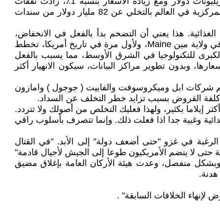
ونتيجة لذلك ارتفع عائد السندات لمدة 10 سنوات بنسبة 0.5٪. وفي الاثني عشر شهرا القادمة، يجب إعادة تمويل 10 تريليونات دولار ومع زيادة الأسعار بنسبة 1٪، زادت نفقات
الميزانية الأمريكية بمقدار 310 مليار دولار. وتجاوز الدين العام بنسبة 120٪ من الناتج المحلي الإجمالي. كما قامت البنوك المركزية في العالم بالتخلي عن 82 مليار دولار من سندات
الغذائية. هذا يعني أن التضخم بدأ بالفعل في الانخفاض،
وسيضطر الاحتياطي الفيدرالي إلى رفع سعر معدل الفائدة. كما تواجه مراكز البيانات نقصا في الطاقة. فعلى سبيل المثال في ولاية مين Maine، ولأول مرة في تاريخ أمريكا، تخطط
الكبرى للتكنولوجيا في الشرق الأوسط، مما يسبب بالفعل
شركات تقنية أمريكية بالفعل 5 تريليونات دولار من ذروة أسعارها، وبدون تطوير مراكز البيانات، سيكون الانهيار أكثر
هم شركات ابل وميكروسوفت والفابيت ( جوجول ) وامازون
د كلفة القروض بسبب تزايد خطر التخلف عن السداد.
ر إيلاما بكثير، ولهذا فعليك التخلص من أصولك ولا تتردد.
بدائية وغبية جدا اذا فعلت ذلك. وإنما تتصرف بأسلوب راقي
 الرغبة في غزو "حتى أضعف دولة" إلى الأبد. "في القتال
تى لا ينضم الأمريكيون طوعا إلى الجيش لأجيال قادمة"
 وبشكل منفصل، وعدت هيئة الأركان العامة بإغلاق مضيق
هدنة.