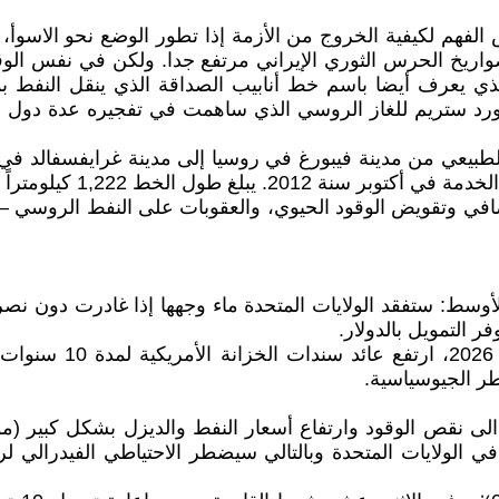
هم لكيفية الخروج من الأزمة إذا تطور الوضع نحو الاسوأ، وله
واريخ الحرس الثوري الإيراني مرتفع جدا. ولكن في نفس ال
ط نورد ستريم للغاز الروسي الذي ساهمت في تفجيره عدة دول او
نابيب لنقل الغاز الطبيعي من مدينة فيبورغ في روسيا إلى مدينة غرايفسف
لمصافي وتقويض الوقود الحيوي، والعقوبات على النفط الرو
أوسط: ستفقد الولايات المتحدة ماء وجهها إذا غادرت دون نصر
ر التمويل بالدولار.
بعد خطاب ترامب في ا
طر الجيوسياسية.
ارع التضخم في الولايات المتحدة وبالتالي سيضطر الاحتياطي الفيدر