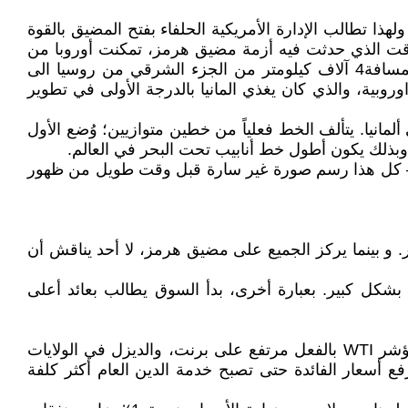
ذا تطالب الإدارة الأمريكية الحلفاء بفتح المضيق بالقوة
وقت الذي حدثت فيه أزمة مضيق هرمز، تمكنت أوروبا من
خلق مشكلة طاقة أخرى لنفسها – مع خط أنابيب دروجبا الذي يعرف أيضا باسم خط أنابيب الصداقة الذي ينقل النفط بمسافة4 آلاف كيلومتر من الجزء الشرقي من روسيا الى
روبية، والذي كان يغذي المانيا بالدرجة الأولى في تطوير
الد في ألمانيا. يتألف الخط فعلياً من خطين متوازيين؛ وُضع الأول
سي – كل هذا رسم صورة غير سارة قبل وقت طويل من ظهور
. و بينما يركز الجميع على مضيق هرمز، لا أحد يناقش أن
لثاني من شهر نيسان/أبريل الجاري 2026، ارتفع عائد سندات الخزانة الأمريكية لمدة 10 سنوات بشكل كبير. بعبارة أخرى، بدأ السوق يطالب بعائد أعلى
وتتلخص استراتيجية إيران في غلق مضيق هرمز الذي يؤدي الى نقص الوقود وارتفاع أسعار النفط والديزل بشكل كبير (مؤشر WTI بالفعل مرتفع على برنت، والديزل في الولايات
الي لرفع أسعار الفائدة حتى تصبح خدمة الدين العام أكثر كلفة