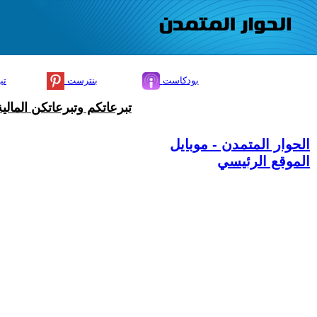
بودكاست
بنترست
تي
تبرعاتكم وتبرعاتكن المال
الحوار المتمدن - موبايل
الموقع الرئيسي