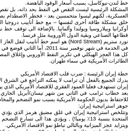
خط لندن-نيوكاسل، بسبب أسعار الوقود الباهضة.
المشكلة الرئيسية ليست النقص في النفط بحد ذاته، بل نقص الف
العسكرية، لكنهم ليسوا متحمسين بعد - فخطر الاصطدام بص
أوكرانيا وبيلاروسيا وبولندا وألمانيا. بالإضافة الى توقف خ
قطاعها الصناعي وبقية الدول الأوروبية مثل فرنسا.
نورد ستريم (Nord Stream) هو اسم خط أ
في الخدمة في شهر نوفمبر سنة 2011، أما الثاني فوضع في الخدمة في أكتوبر سنة 2012. يبلغ طول الخط 1,222 كيلومتراً وبذلك يكون أطول خط أنابيب تحت البحر في العالم.
كل هذا العجز الهيكلي في تكرير النفط الأوروبي وإغلاق ا
الطائرات الأمريكية في سماء طهران.
خطة إيران الرئيسة : ضرب قلب الاقتصاد الأمريكي
يدرك الجميع بالفعل أن ترامب لا يمكنه التراجع في الشرق ال
إيران تستهدف فعليا العمود الفقري للاقتصاد الأمريكي الذي يوف
للاحتفاظ بديون الحكومة الأمريكية بسبب نمو التضخم والمخا
جوهر استراتيجية إيران:
المتحدة بنسبة 13٪ يوميا!) , ويؤدي هذا الى تس
ويتزايد عجز الميزانية وبالتالي تباطؤ نمو الاقتصاد الأمريكي.