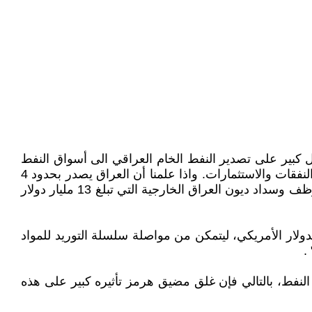
 كبير على تصدير النفط الخام العراقي الى أسواق النفط
العالمية عبر مضيق هرمز وبالتالي يؤثر على واردات العراق من بيع النفط التي تشكل 90-95 % التي تمول الموازنة بشقيها النفقات والاستثمارات. واذا علمنا أن العراق يصدر بحدود 4
مليون برميل يوميا من النفط الخام في الأوقات الاعتيادية . وبالعكس من ذلك سوف يؤثر على دفع الرواتب لأربعة مليون موظف وسداد ديون العراق الخارجية التي تبلغ 13 مليار دولار
الدولار الأمريكي، ليتمكن من مواصلة سلسلة التوريد للمواد
.
90 بالمئة من واردات العراق تأتي من تصدير النفط، بالتالي فإن غلق مضيق هرمز تأثيره كبير على هذه