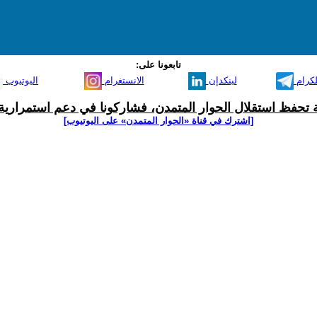
تابعونا على:
لكرام
لينكدإن
الانستغرام
اليوتيوب
ية تحفظ استقلال الحوار المتمدن، فشاركونا في دعم استمرارية 
[اشترك في قناة ‫«الحوار المتمدن» على اليوتيوب]