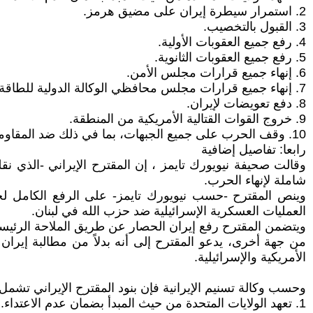
2. استمرار سيطرة إيران على مضيق هرمز.
3. القبول بالتخصيب.
4. رفع جميع العقوبات الأولية.
5. رفع جميع العقوبات الثانوية.
6. إنهاء جميع قرارات مجلس الأمن.
7. إنهاء جميع قرارات مجلس محافظي الوكالة الدولية للطاقة الذرية.
8. دفع تعويضات لإيران.
9. خروج القوات القتالية الأمريكية من المنطقة.
10. وقف الحرب على جميع الجبهات، بما في ذلك ضد المقاومة الإسلامية البطلة في لبنان.
رابعا: تفاصيل إضافية
وقالت صحيفة نيويورك تايمز ، إن المقترح الإيراني -الذي 
شاملة لإنهاء الحرب.
وينص المقترح -حسب نيويورك تايمز- على الرفع الكامل ل
العمليات العسكرية الإسرائيلية ضد حزب الله في لبنان.
ويتضمن المقترح رفع إيران الحصار عن طريق الملاحة الرئيس
من جهة أخرى، يدعو المقترح إلى أنه بدلاً من مطالبة إيران
الأمريكية والإسرائيلية.
وحسب وكالة تسنيم الإيرانية فإن بنود المقترح الإيراني تشمل:
1. تعهد الولايات المتحدة من حيث المبدأ بضمان عدم الاعتداء.