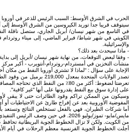
الحرب في الشرق الأوسط: السبب الرئيس للذعر في أوروبا
سيتوقف قريبا جدا توريد الكيروسين من الشرق الأوسط إلى أوروبا، الذي كان يمثل 30-50٪ من
الكويتي في شهر شباط/ فبراير الماضي، إلى ميناء روتردام 
والإسرائيلية.
- ماذا سيحدث بعد ذلك؟
- وفقا لبعض التوقعات، من نهاية شهر نيسان /أبريل إلى بد
منشآت التخزين في أمستردام-روتردام-أنتويرب - أكبر مركز 
الإجابة على سؤال : "لماذا لا تشتري أوروبا النفط من مكان آخر
تعرضتا لضغوط: أكثر من 80٪ من النفط 
على إدارة سوق بيع النفط يقدرونها على أنها "غير كافية".
وسيكون من الممكن تراكم وقود الطائرات حتى لا يبقى لأوروب
المفوضية الأوروبية بعد عن إفراج طارئ عن الاحتياطيات أو أ
من الكويت. ولكن لا تزال الخطوط الجوية البريطانية تحافظ 