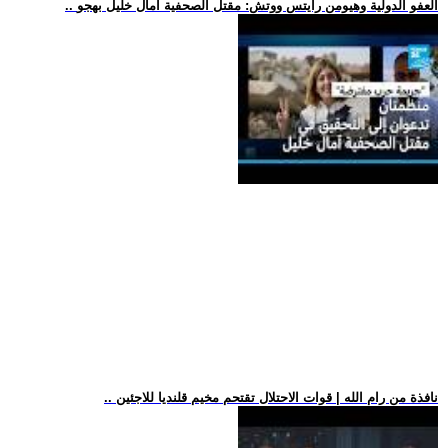
.. العفو الدولية وهيومن رايتس ووتش: مقتل الصحفية آمال خليل بهجو
.. نافذة من رام الله | قوات الاحتلال تقتحم مخيم قلنديا للاجئين