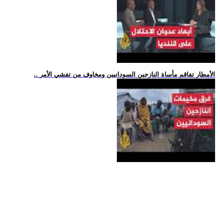
.. الأمطار تفاقم مأساة النازحين السودانيين ومخاوف من تفشي الأمر