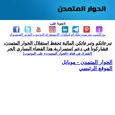
تابعونا على:
بودكاست
بنترست
تيلكرام
لينكدإن
الانستغرام
اليوتيوب
التويتر
الفيسبوك
تبرعاتكم وتبرعاتكن المالية تحفظ استقلال الحوار المتمدن،
فشاركونا في دعم استمرارية هذا الفضاء اليساري الحر
[اشترك في قناة ‫«الحوار المتمدن» على اليوتيوب]
الحوار المتمدن - موبايل
الموقع الرئيسي