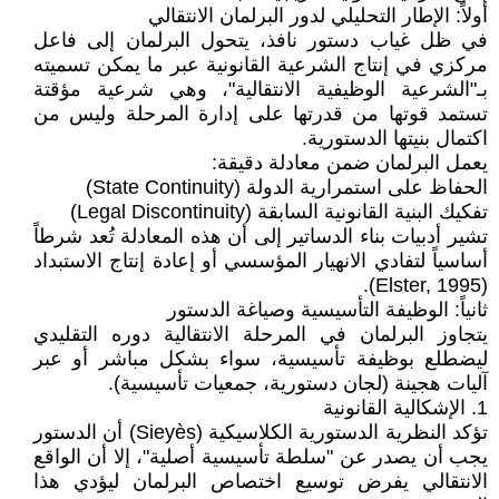
أولاً: الإطار التحليلي لدور البرلمان الانتقالي
في ظل غياب دستور نافذ، يتحول البرلمان إلى فاعل
مركزي في إنتاج الشرعية القانونية عبر ما يمكن تسميته
بـ"الشرعية الوظيفية الانتقالية"، وهي شرعية مؤقتة
تستمد قوتها من قدرتها على إدارة المرحلة وليس من
اكتمال بنيتها الدستورية.
يعمل البرلمان ضمن معادلة دقيقة:
الحفاظ على استمرارية الدولة (State Continuity)
تفكيك البنية القانونية السابقة (Legal Discontinuity)
تشير أدبيات بناء الدساتير إلى أن هذه المعادلة تُعد شرطاً
أساسياً لتفادي الانهيار المؤسسي أو إعادة إنتاج الاستبداد
(Elster, 1995).
ثانياً: الوظيفة التأسيسية وصياغة الدستور
يتجاوز البرلمان في المرحلة الانتقالية دوره التقليدي
ليضطلع بوظيفة تأسيسية، سواء بشكل مباشر أو عبر
آليات هجينة (لجان دستورية، جمعيات تأسيسية).
1. الإشكالية القانونية
تؤكد النظرية الدستورية الكلاسيكية (Sieyès) أن الدستور
يجب أن يصدر عن "سلطة تأسيسية أصلية"، إلا أن الواقع
الانتقالي يفرض توسيع اختصاص البرلمان ليؤدي هذا