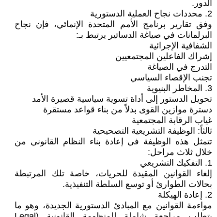
الدور.
2. محددات نجاح العملية الدستورية
وفق تقارير برنامج الأمم المتحدة الإنمائي، فإن نجاح
البرلمانات في صياغة الدساتير يرتبط بـ:
الشفافية الإجرائية
إشراك الفاعلين المجتمعيين
التدرج في الصياغة
تجنب الإقصاء السياسي
3. المخاطر البنيوية
تحويل الدستور إلى أداة تسوية سياسية قصيرة الأمد
دسترة موازين القوى بدلاً من بناء قواعد مستقرة
غياب الرقابة المجتمعية
ثالثاً: الوظيفة التشريعية التصحيحية
تتمثل هذه الوظيفة في إعادة بناء النظام القانوني من
خلال ثلاث مراحل:
1. التفكيك التشريعي
إلغاء القوانين المقيدة للحريات، خاصة تلك المرتبطة
بحالات الطوارئ أو توسع السلطة التنفيذية.
2. إعادة الهيكلة
مواءمة القوانين مع المبادئ الدستورية الجديدة، وهو ما
يتطلب مراجعة شاملة للمنظومة القانونية (Legal