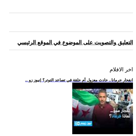
التعليق والتصويت على الموضوع في الموقع الرئيسي
اخر الافلام
.. انفجار جرمانا.. حادث معزول أم حلقة في تصاعد التوتر؟ |نيوز زو