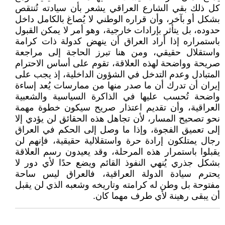
كل ذلك بقي الشارع العراقي يشعر بأن سيادته تُنتقص
بشكل أو بآخر، وأن قراره الوطني لا يُصاغ بالكامل داخل
حدوده، بل يتأثر بإرادات خارجية، وهو أمر لا يمكن القبول
باستمراره إذا أراد العراق أن ينهض كدولة ذات كرامة
واستقلال حقيقي، ومن هنا تبرز الحاجة إلى مراجعة
صريحة وواضحة لهذه العلاقة، تقوم على أساس الاحترام
المتبادل وعدم التدخل في الشؤون الداخلية، إذ يجب على
إيران أن تدرك أن ما صدر منها من ممارسات يُعد إساءة
واضحة تُحسب عليها في الذاكرة السياسية والشعبية
العراقية، وأن تقديم اعتذار صريح سيكون خطوة مهمة
نحو تصحيح المسار، لأن تجاهل هذه الحقائق لن يؤدي إلا
إلى تعميق الفجوة، وإذا ما وصل إلى الحكم في العراق
رجال يمتلكون إرادة حرة واستقلالية حقيقية، فإنهم لن
يقبلوا باستمرار هذه المرحلة، وقد يعيدون رسم العلاقة
بشكل جذري يُنهي النفوذ القائم ويضع حدًا لأي دور لا
يحترم سيادة الدولة العراقية، فالعراق ليس ساحة
مفتوحة بل وطن له كرامته وتاريخه وشعبه الذي لن يقبل
أن يبقى رهينة لأي طرف مهما كان.