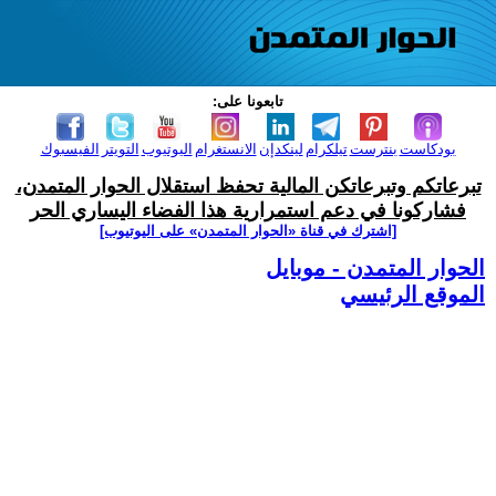
تابعونا على:
بودكاست
بنترست
تيلكرام
لينكدإن
الانستغرام
اليوتيوب
التويتر
الفيسبوك
تبرعاتكم وتبرعاتكن المالية تحفظ استقلال الحوار المتمدن،
فشاركونا في دعم استمرارية هذا الفضاء اليساري الحر
[اشترك في قناة ‫«الحوار المتمدن» على اليوتيوب]
الحوار المتمدن - موبايل
الموقع الرئيسي