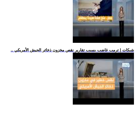
.. شبكات | ترمب غاضب بسبب تقارير نقص مخزون ذخائر الجيش الأمريكي