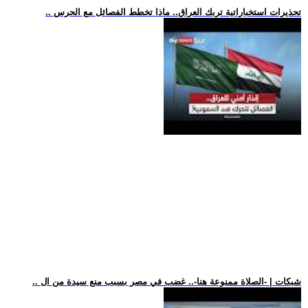
.. تحذيرات استخباراتية تربك العراق.. ماذا تخطط الفصائل مع الحرس
.. شبكات | -الصلاة ممنوعة هنا-.. غضب في مصر بسبب منع سيدة من ال