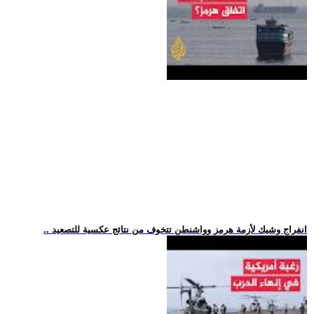
.. انفراج وشيك لأزمة هرمز وواشنطن تتخوف من نتائج عكسية للتصعيد