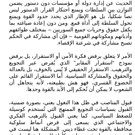
الحديث عن إدارة دولة أو مؤسسات دون دستور يضمن
التوازن بين السلطات ويمنع احتكار القرار. الدستور ليس
نصاً شكلياً، بل هو الإطار الذي يحدد حدود القوة ويمنع
تحول السلطة إلى أداة قمع. ومن دون إعادة صياغته بما
يكفل حقوق وحريات جميع السوريين – بمختلف طوائفهم
وأديانهم ومكوناتهم القومية – فإن أي مشاركة في الحكم
تصبح مشاركة في شرعنة الإقصاء.
الأمر لا يتعلق برفض فكرة الأمن أو الاستقرار، بل برفض
نموذج “استقرار المقابر” الذي يُفرض عبر التجويع
والترهيب. الاستقرار الحقيقي لا يُبنى بالخوف، بل بالعدالة
والحقوق والمشاركة السياسية. أما الاستقرار القائم على
الخضوع القسري، فهو هش بطبيعته، لأنه يتجاهل أن
الشعوب لا يمكن أن تُحكم إلى الأبد بالقوة وحدها.
قبول المناصب في ظل هذا التغول يعني، بصورة ضمنية،
القبول بسياسات التجويع الممنهج التي تُستخدم كوسيلة
للضغط السياسي، كما يعني القبول بالترهيب الفكري
والاجتماعي الذي يسعى إلى فرض أنماط سلوكية
محافظة بالقوة تحت غطاء ديني. المشكلة هنا ليست في