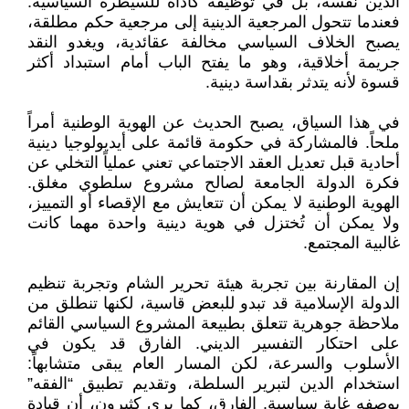
الدين نفسه، بل في توظيفه كأداة للسيطرة السياسية.
فعندما تتحول المرجعية الدينية إلى مرجعية حكم مطلقة،
يصبح الخلاف السياسي مخالفة عقائدية، ويغدو النقد
جريمة أخلاقية، وهو ما يفتح الباب أمام استبداد أكثر
قسوة لأنه يتدثر بقداسة دينية.
في هذا السياق، يصبح الحديث عن الهوية الوطنية أمراً
ملحاً. فالمشاركة في حكومة قائمة على أيديولوجيا دينية
أحادية قبل تعديل العقد الاجتماعي تعني عملياً التخلي عن
فكرة الدولة الجامعة لصالح مشروع سلطوي مغلق.
الهوية الوطنية لا يمكن أن تتعايش مع الإقصاء أو التمييز،
ولا يمكن أن تُختزل في هوية دينية واحدة مهما كانت
غالبية المجتمع.
إن المقارنة بين تجربة هيئة تحرير الشام وتجربة تنظيم
الدولة الإسلامية قد تبدو للبعض قاسية، لكنها تنطلق من
ملاحظة جوهرية تتعلق بطبيعة المشروع السياسي القائم
على احتكار التفسير الديني. الفارق قد يكون في
الأسلوب والسرعة، لكن المسار العام يبقى متشابهاً:
استخدام الدين لتبرير السلطة، وتقديم تطبيق “الفقه”
بوصفه غاية سياسية. الفارق، كما يرى كثيرون، أن قيادة