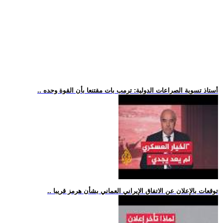
.. أستاذ تسوية الصراعات الدولية: ترمب بات مقتنعا بأن القوة وحده
.. توقعات بالإعلان عن الاتفاق الإيراني العماني بشأن هرمز قريبا