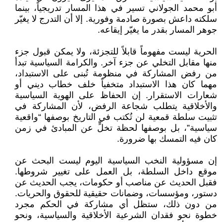
أبو محمد الجولاني تسير في هذا المسار تدريجياً، بينما
سلكته داعش بصورة صادمة وفورية. إلا أن التدرج لا يغيّر
جوهر المسار بقدر ما يغيّر إيقاعه.
الحرية ليست مفهوماً قابلاً للتجزئة، ولا يمكن قبول جزء
منها مقابل التخلي عن جزء آخر. والكرامة السياسية تبدأ
من رفض المشاركة في منظومة تُبنى على الاستبداد،
مهما كان هذا الاستبداد متخفياً خلف خطاب ديني أو
شعارات الاستقرار. إن الحفاظ على الهوية السياسية
والأخلاقية يتطلب شجاعة الرفض، لأن المشاركة في
تثبيت سلطة قمعية لن تُكتب في التاريخ بوصفها “واقعية
سياسية”، بل بوصفها لحظة تخلٍّ عن المبادئ في زمن
كان فيه التمسك بها ضرورة.
إن مسؤولية النخب السياسية اليوم ليست البحث عن
موقع داخل السلطة، بل العمل على تغيير شروطها.
فقبل الحديث عن مناصب أو حكومات، يجب الحديث عن
دستور، ومؤسسات، وضمانات حقيقية للحقوق والحريات.
من دون ذلك، ستظل أي مشاركة في الحكم مجرد
خطوة نحو فقدان الشرعية الأخلاقية والسياسية، ونحو