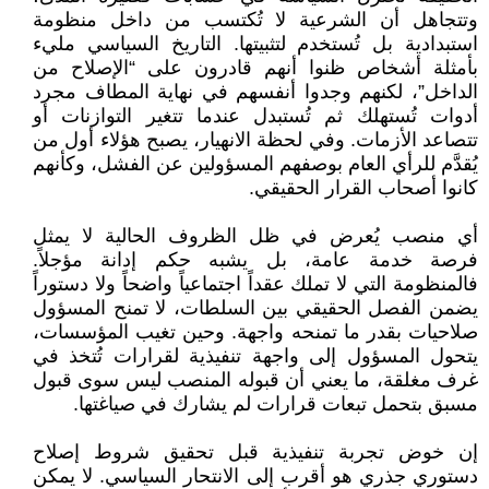
وتتجاهل أن الشرعية لا تُكتسب من داخل منظومة
استبدادية بل تُستخدم لتثبيتها. التاريخ السياسي مليء
بأمثلة أشخاص ظنوا أنهم قادرون على “الإصلاح من
الداخل”، لكنهم وجدوا أنفسهم في نهاية المطاف مجرد
أدوات تُستهلك ثم تُستبدل عندما تتغير التوازنات أو
تتصاعد الأزمات. وفي لحظة الانهيار، يصبح هؤلاء أول من
يُقدَّم للرأي العام بوصفهم المسؤولين عن الفشل، وكأنهم
كانوا أصحاب القرار الحقيقي.
أي منصب يُعرض في ظل الظروف الحالية لا يمثل
فرصة خدمة عامة، بل يشبه حكم إدانة مؤجلاً.
فالمنظومة التي لا تملك عقداً اجتماعياً واضحاً ولا دستوراً
يضمن الفصل الحقيقي بين السلطات، لا تمنح المسؤول
صلاحيات بقدر ما تمنحه واجهة. وحين تغيب المؤسسات،
يتحول المسؤول إلى واجهة تنفيذية لقرارات تُتخذ في
غرف مغلقة، ما يعني أن قبوله المنصب ليس سوى قبول
مسبق بتحمل تبعات قرارات لم يشارك في صياغتها.
إن خوض تجربة تنفيذية قبل تحقيق شروط إصلاح
دستوري جذري هو أقرب إلى الانتحار السياسي. لا يمكن