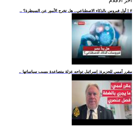
اخر الافلام
.. أول فيروس بالذكاء الاصطناعي.. هل تخرج الأمور عن السيطرة؟ | #
.. مقرر أممي للجزيرة: إسرائيل تواجه عزلة متصاعدة بسبب سياساتها