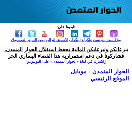
تابعونا على:
بودكاست
بنترست
تيلكرام
لينكدإن
الانستغرام
اليوتيوب
التويتر
الفيسبوك
تبرعاتكم وتبرعاتكن المالية تحفظ استقلال الحوار المتمدن،
فشاركونا في دعم استمرارية هذا الفضاء اليساري الحر
[اشترك في قناة ‫«الحوار المتمدن» على اليوتيوب]
الحوار المتمدن - موبايل
الموقع الرئيسي