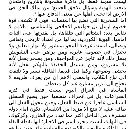
ليست مدينة فقط، بل ذاكرة مشحونة بالتاريخ وامتحان
متجدد للهوية وسؤال يلاحق الجميع: من يملك الحق في
الارض اذا تخلى اهلها عن معنى الدفاع عنها؟.
اما السخرية التي تضج بها المنصات، فهي لا تكشف قوة
خصوم اربيل بل خواءهم الاخلاقي والسياسي، فالامم لا
تقاس بعدد الشتائم التي تتلقاها، بل بقدرتها على الثبات
امامها، الهوية الكوردية، بما لها من امتداد تاريخي وثقافي
ونضالي، ليست عرضة للمحو بمنشور ولا تنهار بتعليق ولا
تختزل في خصومة عابرة، ومن يراهن على التشويش
يفعل ذلك لأنه عاجز عن المواجهة، ومن يسخر يفعل لأنه
بلا مشروع، ومن يستبدل الحقيقة بالتهكم يفعل لأنه
يخشى وضوحها، وكما قيل قديما: القافلة تسير ولا تلتفت
الى نباح الكلاب، والمعنى الاهم ان من يعرف طريقه لا
يحتاج الى تبرير مساره عند كل منعطف.
المأساة في العراق اليوم ليست فقط في كثرة
الصراعات، بل في انحراف منطقها، حين يصبح المنطق
السياسي عاجزا عن ضبط الفعل، وحين يتحول الفعل الى
طاقة عبثية لا تنتج الا مزيدا من الانقسام، نكون امام دولة
تستنزف من الداخل اكثر مما تهدد من الخارج، وكركوك،
في النهاية، ليست مجرد اسم في الاخبار؛ انها نقطة التقاء
بين الذاكرة والهوية والكوردية والسيادة، واي عبث بها هو