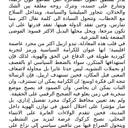
وتتنازع على جسده، وتترك روحه معلقة بين الشك
والخذلان، تتجاور الميليشيا والسياسة، ويتداخل السلاح
مع الخطاب، وتتحول السيادة الى كلمة تقال اكثر مما
تمارس، وحين تفقد الدولة هيبتها، تفقد قدرتها على ان
تكون مرجعا، ويحل محلها البديل الاكثر قسوة: الفوضى
المقنعة بلغة الشرعية.
في قلب هذه المعادلة، تبدو اربيل اكثر من مجرد عاصمة
اقليمية؛ انها عنوان للكرامة السياسية ورمز لتجربة
كوردية طويلة في الدفاع عن الحق والهوية، لذلك فإن
استهدافها المتكرر، سواء بالضغط السياسي او بالقصف
او بحملات التشويه، ليس حدثا عابرا بل محاولة لاضعاف
المعنى قبل المكان، فحين تستهدف اربيل، فإن الرسالة
تتجه الى فكرة اوسع؛ ان الكرامة يمكن ان تستنزف، وان
الثبات يمكن ان يحاصر، وان الصمود قد يصبح موضع
سخرية في زمن يعلو فيه الضجيج الرقمي على الحقيقة.
ولم يعد تعيين محافظ كركوك مجرد تفصيل إداري، بل
صار مؤشرا على اختلال أعمق في توازن الهوية داخل
المدينة، فحين تتقدم الولاءات العابرة على الانتماء
المحلي، تصبح كركوك عرضة لمزيد من التشظي،
ويتحول الصراع فيها من تنافس سياسي إلى نزاع على