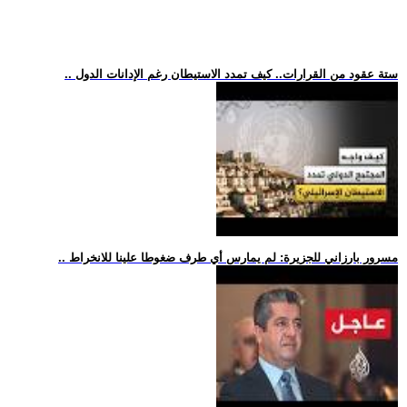
.. ستة عقود من القرارات.. كيف تمدد الاستيطان رغم الإدانات الدول
.. مسرور بارزاني للجزيرة: لم يمارس أي طرف ضغوطا علينا للانخراط