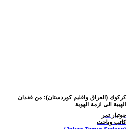
كركوك (العراق واقليم كوردستان): من فقدان
الهيبة الى ازمة الهوية
جوتيار تمر
كاتب وباحث
(Jotyar Tamur Sedeeq)