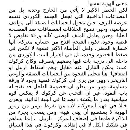
معنى الهوية نفسها.
لكن الخطر الاكبر لا يأتي من الخارج وحده، بل من
التصدعات الداخلية التي تجعل الجسد الكوردي نفسه
عرضة للنزف. حين تتحول الحسابات الضيقة الى مواقف
سياسية، وحين تصبح الخلافات اصطفافات ضد المصلحة
العليا، وحين يعامل الملف الوطني كأنه ورقة تفاوض لا
قضية وجود، تكون النتيجة افدح من خسارة معركة: انها
خسارة المعنى. ولعل المأساة الاكثر قسوة لا تكمن في
ضغط الخصوم وحده، بل في اهتزاز البيت الكوردي من
داخله الى درجة بات فيها بعضهم يتصرف وكأن كركوك
عبء يمكن التنازل عنه مقابل وهم اسقاط اربيل او
اضعافها؛ هنا تتجلى الفجوة بين الحسابات الضيقة والوعي
التاريخي، وبين من يرى في كركوك قضية وجود لا ورقة
مساومة، وبين من يظن ان خصومة الداخل قد تفتح له
باب النفوذ، غير ان التخلي عن كركوك لا يعكس قوة
سياسية بقدر ما يكشف تصدعا في البنية الذاتية، ويعري
خللا في فهم المعركة، لأن من يفرط برمز من رموز
الهوية لا يستطيع أن يبني هيبة، ومن يضحي بجزء من
الذاكرة طمعا في إضعاف المركز – أربيل -، إنما يساهم
في تفكيك الكل لا في إنقاذه. وكركوك في هذا السياق