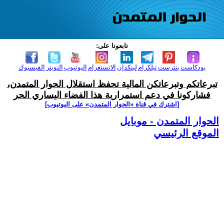
تابعونا على:
بودكاست
بنترست
تيلكرام
لينكدإن
الانستغرام
اليوتيوب
التويتر
الفيسبوك
تبرعاتكم وتبرعاتكن المالية تحفظ استقلال الحوار المتمدن،
فشاركونا في دعم استمرارية هذا الفضاء اليساري الحر
[اشترك في قناة ‫«الحوار المتمدن» على اليوتيوب]
الحوار المتمدن - موبايل
الموقع الرئيسي