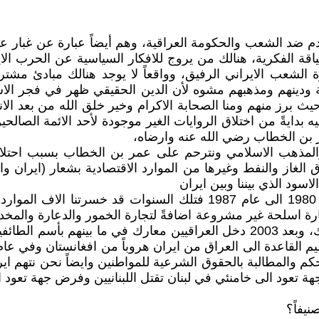
م ضد الشعب والحكومة العراقية، وهم أيضاً عبارة عن غبار عل
اقة الفكرية، هنالك من يروج للافكار السياسية عن الحرب الاير
الشعب الايراني الرفيق، وواقعاً لا يوجد هنالك مبادئ مش
سة ودينهم ومذهبهم مشوه لأن الدين الحقيقي ظهر في فجر الاس
 برز منهم ومنا الصحابة الاكرام وخير خلق الله من بعد الانبي
 بدايةً من اختلاق الروايات الغير موجودة لأحد الائمة الصالحين
ر بن الخطاب رضي الله عنه وارضاه،
مذهب الاسلامي ونترحم على عمر بن الخطاب بسبب احتلالهُ لل
الغاز والنفط وغيرها من الموارد الاقتصادية بشعار (ايران وال
اسود الذي بيننا وبين ايران
تجارة اسلحة غير مشروعة اضافةً لتجارة الخمور والدعارة والم
بها كانت تحدث مثلها يومياً بين العراق وايران طول الفترة تلك، وبعد 2003 دخل الع
 والمطالبة بالحقوق الشرعية للمواطنين وايضاً نحن نتهم ايران
جهة تعود الى خامنئي في لبنان تقتل اللبنانيين وفرض جهة تعو
يفاً؟