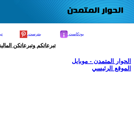
بودكاست
بنترست
تي
تبرعاتكم وتبرعاتكن المال
الحوار المتمدن - موبايل
الموقع الرئيسي