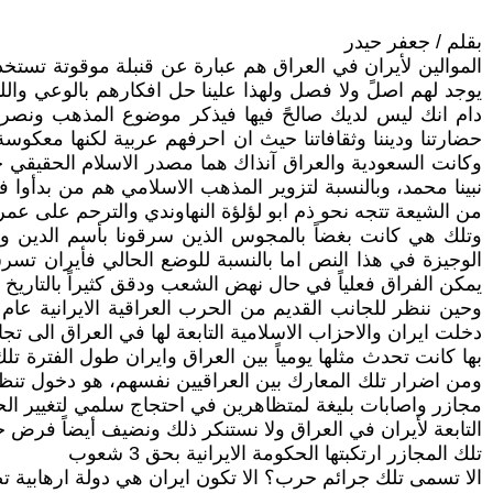
بقلم / جعفر حيدر
الموالين لأيران في العراق هم عبارة عن قنبلة موقوتة تستخد
يوجد لهم اصلً ولا فصل ولهذا علينا حل افكارهم بالوعي واللي
دام انك ليس لديك صالحً فيها فيذكر موضوع المذهب ونصرة 
حضارتنا وديننا وثقافاتنا حيث ان احرفهم عربية لكنها معكو
وكانت السعودية والعراق آنذاك هما مصدر الاسلام الحقيقي حيث
نبينا محمد، وبالنسبة لتزوير المذهب الاسلامي هم من بدأوا فيه
من الشيعة تتجه نحو ذم ابو لؤلؤة النهاوندي والترحم على عم
وتلك هي كانت بغضاً بالمجوس الذين سرقونا بأسم الدين وال
الوجيزة في هذا النص اما بالنسبة للوضع الحالي فأيران تسرق 
يمكن الفراق فعلياً في حال نهض الشعب ودقق كثيراً بالتاريخ ال
دخلت ايران والاحزاب الاسلامية التابعة لها في العراق الى 
مجازر واصابات بليغة لمتظاهرين في احتجاج سلمي لتغيير الحكم
التابعة لأيران في العراق ولا نستنكر ذلك ونضيف أيضاً فرض 
تلك المجازر ارتكبتها الحكومة الايرانية بحق 3 شعوب
الا تسمى تلك جرائم حرب؟ الا تكون ايران هي دولة ارهابية تصن