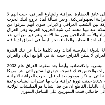
ى عاتق الحضارة العراقية والشارع العراقي، حيث انهم لا
انية الصهيوامريكية، وحين تسألهُ لماذا تروج لتلك الحرب
تركة بين الشعب العراقي والايراني سوى انهم سرقوا من
لام عند نبينا محمد في شبه الجزيرة العربية وفي العراق
اء والأئمة الصالحين وبرز منا الائمة وهم خير من أتى بعد
 او احد الصحابة والخلفاء، نحن ايضاً في العراق لدينا فئة
دولة الفارسية آنذاك وقد تكلمنا حالياً عن تلك الفترة
عراق لا يمكن الفراق) حيث انهُ في الواقع ايران والعراق
وحين ننظر للجانب القديم من الحرب العراقية الايرانية عام 1980 الى عام 1987 فتلك السنوات قد خسرتنا الاف الموارد البشرية والاقتصادية وأيضاً بعد سقوط العراق عام 2003
خدرات والجنس فتلك فضيحة جيفري ابستين التي نبتز امريكا
راقيين معارك في ما بينهم بأسم الطائفية التي لم تكن موجود بعد او قبل الحرب العراقية الايرانية
ومن اضرار تلك المعارك بين العراقيين نفسهم، هو دخول تنظيم القاعدة الى العراق من ايران هروباً من افغانستان وفي عام 2019 حدثت ثورة عراقية مات بها عشرات الشباب وعدة
 بالدليل القاطع ان من قتل شبابنا هو الميليشات الولائية
د الى خامنائي قتلت السوريين على الساحل السوري