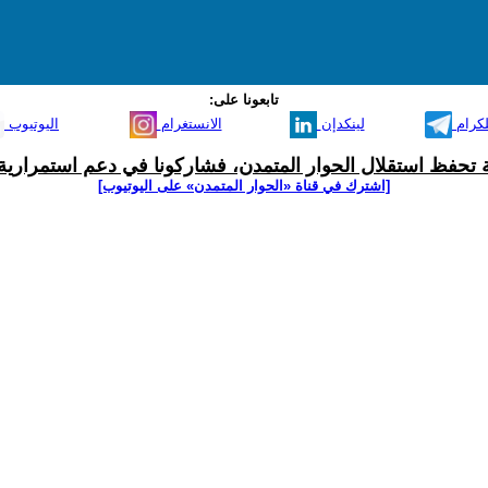
تابعونا على:
لكرام
لينكدإن
الانستغرام
اليوتيوب
ية تحفظ استقلال الحوار المتمدن، فشاركونا في دعم استمرارية 
[اشترك في قناة ‫«الحوار المتمدن» على اليوتيوب]