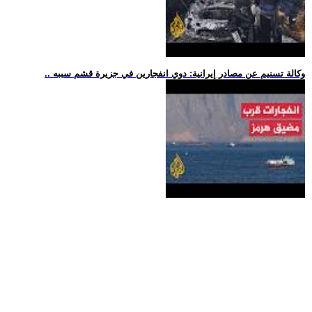
.. وكالة تسنيم عن مصادر إيرانية: دوي انفجارين في جزيرة قشم سببه