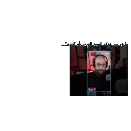
.. ما هو سر علاقة اليهود العرب بأم كلثوم؟