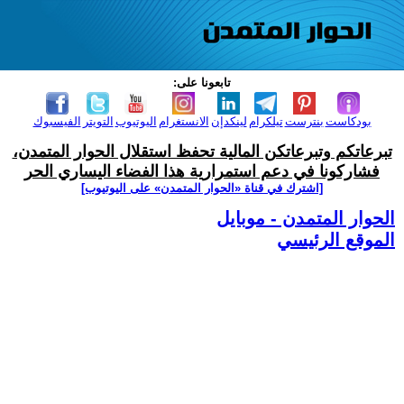
تابعونا على:
بودكاست
بنترست
تيلكرام
لينكدإن
الانستغرام
اليوتيوب
التويتر
الفيسبوك
تبرعاتكم وتبرعاتكن المالية تحفظ استقلال الحوار المتمدن،
فشاركونا في دعم استمرارية هذا الفضاء اليساري الحر
[اشترك في قناة ‫«الحوار المتمدن» على اليوتيوب]
الحوار المتمدن - موبايل
الموقع الرئيسي