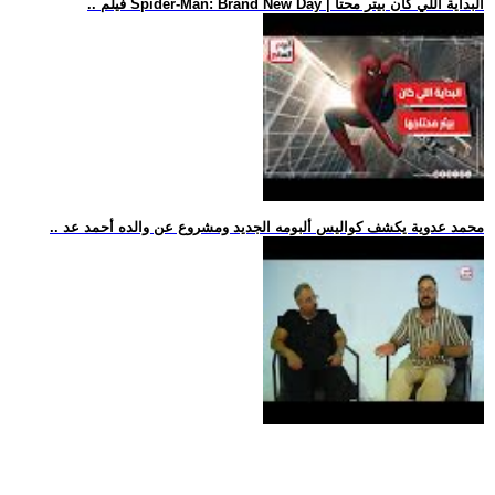
.. فيلم Spider-Man: Brand New Day | البداية اللي كان بيتر محتا
.. محمد عدوية يكشف كواليس ألبومه الجديد ومشروع عن والده أحمد عد