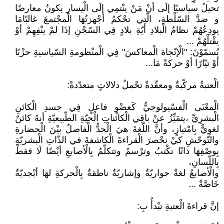
تحيلُ سياسيًا إلَى أنْ مَنْ ينْتمِي إلَى الْيسارِ يكونُ معارضًا
و ضدَّ السّلْطةِ، الّتِي تحْكمُ أجْهزتُهَا الْمجْتمعَ غالبًامَا
يودِعُهُمْ نظامُ الْبلادِ أيّةِ بلادٍ فِي السّجْنِ إذَا لمْ ينْفِهِمْ أوْ
يقْتلْهُمْ ...
يُسمّوْنَ: "الْإتّجاهَ الْمعاكسَ" فِي الْمنْظومةِ السّياسيةِ حزْبًا
أوْ تيّارًا أوْ حركةً مَا...
الْعتبةُ مركّبةٌ ومعقّدةٌ تحْملُ دلالاتٍ متعدّدةً:
الْمعْنَى الْفسْيولوجيُّ كَعضْوٍ فاعلٍ فِي جسدِ الْكائنِ
الْبشرِيِّ ،يتمَيِّزُ عنْ باقِي الْكائناتِ الْحيّةِ الطّبيعيّةِ أنهُ كائنٌ
لغوِيٌّ بِامْتيازٍ، وأنَّ اللّغةَ هيَ الْحدُّ الْفاصلُ بيْنَ الْحضارةِ
والتّوحّشِ كيْ نحْصرَ الْقراءةَ الْكاشفةَ في الذّاتِ الْبشريّةِ
بِوصْفِهَا ذاتًا تكْتبُ وترْسمُ وتتكلّمُ بِالْأصابعِ أيْضًا لَا فقطْ
بِاللّسانِ،
والْأصابعُ لغةٌ حواريّةٌ وإشاريّةٌ ناطقةٌ بِالْحركةِ لهَا أبْجديّةٌ
خَاصَّةٌ ...
إنَّ قراءةَ الْعتبةِ تبْدأُ بِ: