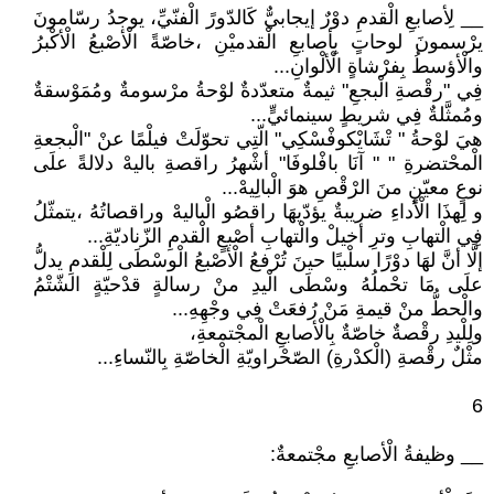
__ لِأصابعِ الْقدمِ دوْرٌ إيجابيٌّ كَالدّورً الْفنّيِّ، يوجدُ رسّامونَ
يرْسمونَ لوحاتٍ بِأصابعِ الْقدميْنِ ،خاصّةً الْأصْبعُ الْأكْبرُ
والْأؤسطُ بِفرْشاةٍ الْألْوانِ...
فِي "رقْصةِ الْبجعِ" ثيمةٌ متعدّدةٌ لوْحةُ مرْسومةٌ ومُمَوْسقةٌ
ومُمثَّلةٌ فِي شريطٍ سينمائيٍّ...
هيَ لوْحةُ " تْشَايْكوفْسْكِي" الّتِي تحوّلَتْ فيلْمًا عنْ "الْبجعةِ
الْمحْتضرةِ " " آنَا بافْلوفَا" أشْهرُ راقصةِ باليهْ دلالةً علَى
نوعٍ معيّنٍ منَ الرْقْصِ هوَ الْبالِيهْ...
و لِهذَا الْأداءِ ضريبةٌ يؤدّيهَا راقصُو الْباليهْ وراقصاتُهُ ،يتمثّلُ
فِي الْتهابِ وترِ أخيلْ والْتهابِ أصْبعٍ الْقدمِ الزّناديّةِ...
إلَّا أنَّ لهَا دوْرًا سلْبيًا حينَ تُرْفعُ الْأصْبعُ الْوسْطَى لِلْقدمِ يدلُّ
علَى مَا تحْملُهُ وسْطَى الْيدِ منْ رسالةٍ قدْحيّةٍ الشّتْمُ
والْحطُّ منْ قيمةِ مَنْ رُفعَتْ فِي وجْهِهِ...
ولِلْيدِ رقْصةٌ خاصّةٌ بِالْأصابعِ الْمجْتمعةِ،
مثْلٌ رقْصةِ (الْكدْرةِ) الصّحْراويّةِ الْخاصّةِ بِالنّساءِ...
6
__ وظيفةُ الْأصابعِ مجْتمعةٌ: