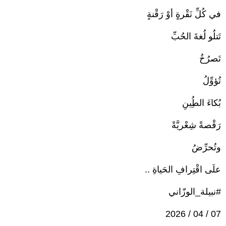
في كُلِّ نَقْرةٍ أوْ رَقْنةٍ
تَتلُو لُغةَ الحُبِّ
تَصرُخُ
تُؤوِّلُ
بُكاءَ الطُِينِ
رَقْصةً شِعْريَّةً
وتُحرِّضُ
علَى اقْتِرافِ الحَياةِ ..
#نبيلة_الوزّاني
07 / 04 / 2026