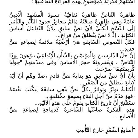
اسْتلْهمَ فكْرتَهُ كَموْضوعٍ لِهذهِ الْقراءةِ التّفاعليّةِ :
ظاهرةُ التّناصِّ ظاهرةٌ ثقافيّةٌ تسودُ الْمشْهدَ الْأدبِيَّ
عامّةً،وهيَ ظاهرةٌ صحّيّةٌ مَالمْ تتجاوزْ حدودَ التّأثّرِ والتّأْثيرِ
إلَى النّسْخِ الْكلِّيِّ لِأيِّ نصٍّ سابقٍ ،لِأنَّ التّفاعلَ أساسُ
الْكتابةِ ، إذْ لَا نصَّ ينْطلقُ منْ فراغٍ...
فكلُّ النّصوصِ السّابقةِ هيَ أرْضيّةٌ ملائمةٌ لِصياغةِ نصٍّ
جديدٍ...
إنَّ جلَّ الدّارسينَ والْمهْتمّينَ بِالشّأْنِ الْإبْداعِيِّ ينوّهونَ بِهذَا
التّناصِّ ، وَيعْتبرونَهُ حجرَ الْاساسَ وفِي مقدّمتِهِمْ "جولْيَا
كْريسْتيفَا" صرّحَتْ
بِأنَّ أيَّ نصٍّ سابقٍ هوَ بدايةُ نصٍّ قادمٍ ،ضدَّ وهْمِ أنَّ أيّةَ
كتابةٍ تنْطلقُ منَ الصّفْرِ...
الْكتابةُ توتّرٌ وتواترٌ ،كلُّ نصٍّ ينْفِي سابقَهُ لِيكْتبَ نفْسَهُ
،فهوَ هدْمٌ منْ أجْلِ الْبناءِ بِصيغةٍ مخْتلفةٍ...
نسْتنْتجُ أنَّ تاريخَ الْكتابةِ يقومُ علَى هذهِ الْآليّةِ...
هذهِ الْفكْرةُ صاغَتْهَا الشّاعرةُ كَديباجةٍ لِصياغةِ نصٍّ
الْأصابعِ...
"أصابعُ الشّعْرِ خارجَ التّأْنيثِ