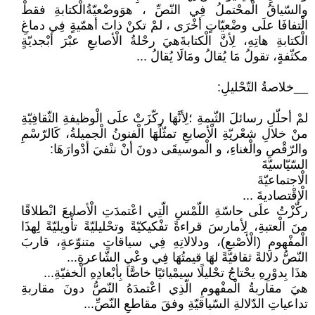
والسّياقُ الْمحْتملُ فِي النّصِّ ، هوَوضْعيّةُالْكتابةِ فقطْ
الْتفافَا علَى وضْعيّاتٍ أخْرَى ، لمْ تكنْ ذاتَ أهمّيةٍ فِي دماغِ
الْكتابةِ هاتِهِ، لِأنَّ الْكتابةَهيَ رحْلةُ الْأصابعِ عبْرَ أبْجديّةٍ
مكثّفةٍ، تقولُ مَا يُقالُ ومَالَا يُقالُ ...
__خلاصةُ التّحْليلِ:
لمْ أحلّلِ رسائلَ الثّيمةِ ؛لِأنَّهَا ركّزَتْ علَى الْوظيفةِ الثّقافِيّةِ
منْ خلالِ شعْريّةِ الْأصابعِ تمثّلُهَا الْفنونُ الْجميلةُ، كَالرّسْمِ
والرّقْصِ والْغناءِ، و الْموسيقَى دونَ أنْ ننْفيَ أدْوارَهَا:
السّيّاسيّةَ
الْاجتماعيّةَ
الْإقْتصاديةَ ...
ركّزْتُ علَى حاسّةِ اللّمْسِ الّتِي اعْتمدَتِ الْأصابعَ انْطلاقًا
منَ الْعتبةِ، لِأمارسَ قراءةً تفْكيكيّةً وتحْليليّةً تأْويليّةً لِهذَا
الْمفْهومِ (الْأصْبعِ)، ودلالاتِهِ فِي سياقاتٍ متنوّعةٍ، قاربَ
النّصُّ دلالةً ثقافيّةً لهَا قيمتُهَا فِي وعْيِ الشّاعرةِ...
هذَا بِدوْرِهِ يحْتاجُ تحْليلًا سيمْيائيًا خاصًّا بِأبْعادِهِ الْخفيّةِ...
هيَ مقاربةُ الْمفْهومِ الّذِي اعْتمدَهُ النّصُّ دونَ مقاربةِ
تداعياتِ الدّلالةِ السّياقيّةِ وفقَ مقاطعِ النّصِّ...