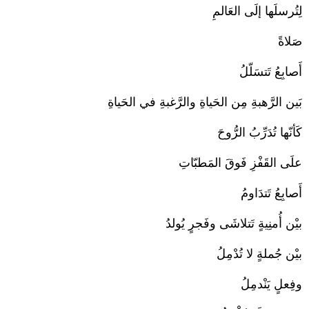
لِتُرسلَها إلَى العَالمِ
صَلاةً
أَصابِعُ تَتسَلّلُ
بَين الرَّهبةِ مِن الحَياةِ والرَّغبةِ في الحَياةِ
كَأنّها تُدَرِّبُ الرُّوحَ
علَى القَفْزِ فَوقَ المَطبّاتِ
أَصابِعُ تَتدَاومُ
بيْن أُمنِيةٍ تَتلاشَى وفَجرٍ يُولدُ
بيْن جُملةٍ لا تُدْمِلُ
وفِعلٍ يَنْدمِلُ