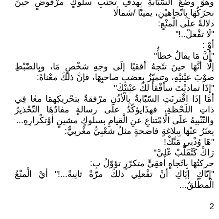
وهوَ وضْعُ السّبّابةِ بِهدفِ تجنّبِ سلوكٍ مرْفوضٍ حينَ
نحرّكُهَا بِاتّجاهيْنِ، يمينًا /شمالًا
دلالةً علَى الْمنْعِ:
"لَا تفْعلْ..!"
أوْ :
"أنَّ مَا يقالُ خطأٌ"
إلَّا أنَّهَا حينَ تتّجهُ أفقيًا إلَى وجهِ شخْصٍ مَا، وبِالضّبْطِ
صوْبَ عيْنيْهِ، وتتميّزُ بِغضبِ صاحبِهَا، فإنَّ ذلكَ معْناهُ:
"إذَا تماديْتَ سأفْقأُ لكَ عيْنيْكَ"
أمَّا إذَا اقْترنَتِ السّبّابةُ بِالْأذُنِ مرْفقةٌ بتحْريكِهمَا معًا فِي
ذاتِ اللّحْظةِ، فهذَايؤكّدُ علَى رسالةٍ مفادُهَا التّحْذيرُ
والتّنْبيهُ علَى الْامْتناعِ عنِ الْقيامِ بسلوكٍ مشينٍ أوْتكْرارِهِ...
يعبّرُ عنْهَا بِبلاغةٍ فاضحةٍ مثلٌ شعْبِيٌّ مغْربيٌّ:
"هَا وُذْنِي مَنَّكْ!
رَاكْ كَتْقَلَّبْ عْلِيَّ"
حركتُهَا بِاتّجاهٍ أفقِيٍّ متكرّرٍ تؤوّلُ بِ:
"إيّاكِ إيّاكِ أنْ تفْعلِي ذلكَ مرّةً ثانِيةً...!" أيْ الْمنْعُ
الْمطْلقُ...
2