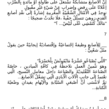
إنَّ الْأصابعَ متشابكةٌ تشْتغلُ علَى طاولةٍ أوْ مائدةٍ بِالضّرْبِ
إعْلانًا علَى رفضٍ وإضرابٍ عنْ شيْءٍ غيْرِ مقْبولٍ
توجدُ فِي الْأمْثالِ الشّعْبيّةِ الْمغْربيةِ إشارةٌ إلَى نقْدِ أصابعِ
الْقدمِ،زوهيَ تتسلّلُ خفْيةً ،فلَا تحْدثُ ضجيجًا :
"مَالَكْ كَتَمْشِي عْلَى لْبَيْضْ... ؟"
7
__ لِلِأصابعِ وظيفةٌ إجْتماعيّةٌ وإقْتصاديّةٌ إيجابيّةٌ حينَ يقولُ
مثَلٌ شعْبِيٌّ :
"اللِّي بْصْبَاعُو عَشْرَةْ مَايْمُوتْشْ بِلْحَسْرَةْ"
وهوَ تثْمينُ الْعملِ نلاحظُهُ فِي كافّةِ الْميادينِ ، خاصّةً
الصّناعةَ التّقْليديّةَ والصّناعةَ داخلَ معاملِ النّسيجِ، الّتِي
تعْتمدُ إلَى جانبِ الْآلاتِ الْأيادِي الّتِي تشغّلُ الْأصابعَ...
ثمَّ لَاننْسَى أنَّ أصْبعَيِ السّبّابةِ والْإبْهامِ يفيدانِ وضْعيّةَ
الْكتابةِ...
8__