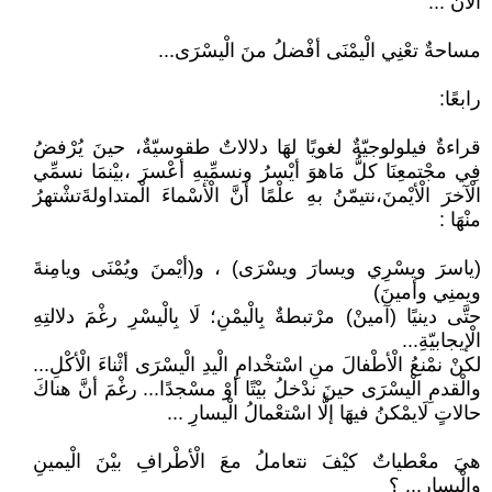
الْآنَ ...
مساحةٌ تعْنِي الْيمْنَى أفْضلُ منَ الْيسْرَى...
رابعًا:
قراءةٌ فيلولوجيّةٌ لغويًا لهَا دلالاتٌ طقوسيّةٌ، حينَ يُرْفضُ
فِي مجْتمعِنَا كلُّ مَاهوَ أيْسرُ ونسمِّيهِ أعْسرَ ،بيْنمَا نسمِّي
الْآخرَ الْأيْمنَ،نتيمّنُ بهِ علْمًا أنَّ الْأسْماءَ الْمتداولةَتشْتهرُ
منْهَا :
(ياسرَ ويسْرِي ويسارَ ويسْرَى) ، و(أيْمنَ ويُمْنَى ويامِنةَ
ويمنِي وأمينَ)
حتَّى دينيًا (آمينْ) مرْتبطةٌ بِالْيمْنِ؛ لَا بِالْيسْرِ رغْمَ دلالتِهِ
الْإيجابيّةِ...
لكنْ نمْنعُ الْأطْفالَ منِ اسْتخْدامِ الْيدِ الْيسْرَى أثْناءَ الْأكْلِ...
والْقدمِ الْيسْرَى حينَ ندْخلُ بيْتًا أوْ مسْجدًا... رغْمَ أنَّ هناكَ
حالاتٍ لَايمْكنُ فيهَا إلَّا اسْتعْمالُ الْيسارِ ...
هيَ معْطياتٌ كيْفَ نتعاملُ معَ الْأطْرافِ بيْنَ الْيمينِ
والْيسارِ... ؟