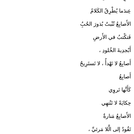
عِندَما يُطْرِقُ الكَلامُ
الأَصابِعُ تُنْبتُ بُذورَ الحُبُِ
فَتكْتبُ في الأَرضِ
أَبْجدِيةَ الخُلودِ ،
أَصابِعُ لا تَهْدأُ ، لا تَستَرِيحُ
أَصابِعُ
كَأَنَّها تَروِي
حِكايَةً لا تَنْتهِي
الأَصابِعُ مَنارةٌ
تَقُودُ إلى الَّلا مَرئيِّ ،