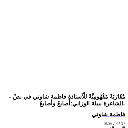
- مُقَارَبَةٌ مَفْهُومِيَّةٌ للْأستاذةِ فاطمة شاوتي في نصِّ
الشاعرة نبيلة الوزاني:أصابعُ وأصابعُ-
فاطمة شاوتي
2026 / 4 / 17