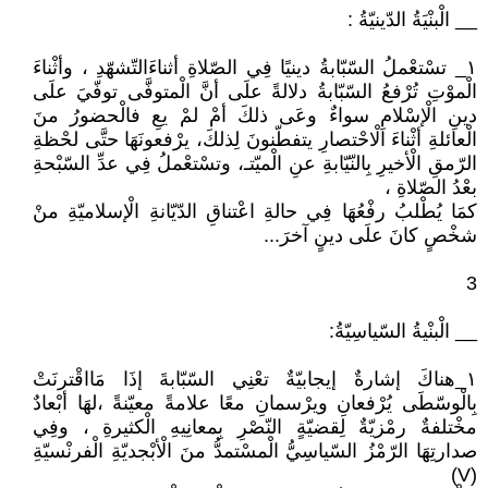
__ الْبنْيَةُ الدّينيّةُ :
١_ تسْتعْملُ السّبّابةُ دينيًا فِي الصّلاةِ أثناءَالتّشهّدِ ، وأثْناءَ
الْموْتِ تُرْفعُ السّبّابةُ دلالةً علَى أنَّ الْمتوفَّى توفّيَ علَى
دينِ الْإسْلامِ سواءٌ وعَى ذلكَ أمْ لمْ يعِ فالْحضورُ منَ
الْعائلةِ أثْناءَ الْاحْتصارِ يتفطّنونَ لِذلكَ، يرْفعونَهَا حتَّى لحْظةِ
الرّمقِ الْأخيرِ بِالنّيّابةِ عنِ الْميّتـ، وتسْتعْملُ فِي عدِّ السّبْحةِ
بعْدُ الصّلاةِ ،
كمَا يُطْلبُ رفْعُهَا فِي حالةِ اعْتناقِ الدّيّانةِ الْإسلاميّةِ منْ
شخْصٍ كانَ علَى دينٍ آخرَ...
3
__ الْبنْيةُ السّياسِيّةُ:
١_هناكَ إشارةٌ إيجابيّةٌ تعْنِي السّبّابةَ إذَا مَااقْترنَتْ
بِالْوسّطَى يُرْفعانِ ويرْسمانِ معًا علامةً معيّنةً ،لهَا أبْعادٌ
مخْتلفةٌ رمْزيّةٌ لِقضيّةٍ النّصْرِ بِمعانِيهِ الْكثيرةِ ، وفِي
صدارتِهَا الرّمْزُ السّياسِيُّ الْمسْتمدُّ منَ الْأبْجديّةِ الْفرنْسيّةِ
(V)