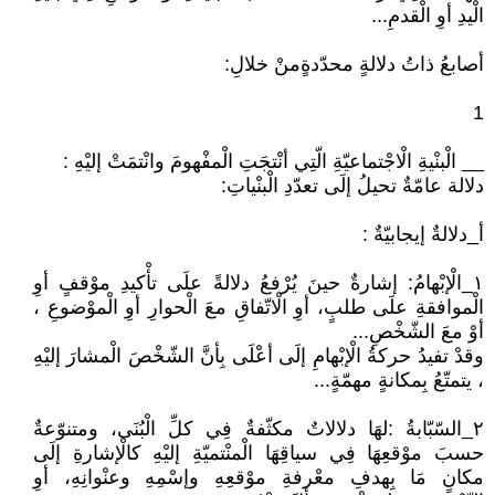
الْيدِ أوِ الْقدمِ...
أصابعُ ذاتُ دلالةٍ محدّدةٍمنْ خلالِ:
1
__ الْبنْيةِ الْاجْتماعيّةِ الّتِي أنْتجَتِ الْمفْهومَ وانْتمَتْ إليْهِ :
دلالة عامّةٌ تحيلُ إلَى تعدّدِ الْبنْياتِ:
أ_دلالةٌ إيجابيّةٌ :
١_الْإبْهامُ: إشارةٌ حينَ يُرْفعُ دلالةً علَى تأْكيدِ موْقفٍ أوِ
الْموافقةِ علَى طلبٍ، أوِ الْاتّفاقِ معَ الْحوارِ أوِ الْموْضوعِ ،
أوْ معَ الشّخْصِ...
وقدْ تفيدُ حركةُ الْإبْهامِ إلَى أعْلَى بِأنَّ الشّخْصَ الْمشارَ إليْهِ
، يتمتّعُ بِمكانةٍ مهمّةٍ...
٢_السّبّابةُ :لهَا دلالاتٌ مكثّفةٌ فِي كلِّ الْبُنَى، ومتنوّعةٌ
حسبَ موْقعِهَا فِي سياقِهَا الْمنْتميّةِ إليْهِ كالْإشارةِ إلَى
مكانٍ مَا بِهدفِ معْرفةِ موْقعِهِ وإسْمِهِ وعنْوانِهِ، أوِ