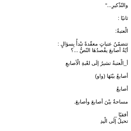
والتّذْكيرِ..."
ثانيًا :
الْعتبةُ:
تتضمّنُ عتباتٍ معقّدةً تبْدأُ بِسؤالٍ :
أيّةُ أصابعَ يقْصدُهَا النّصُّ ...؟
أ_الْعتبةُ تشيرُ إلَى لعْبةِ الْأصابعِ
أصابعُ بيْنَهَا (واو)
أصابعُ
مساحةٌ بيْنَ أصابعَ وأصابعَ.
أفقيًا _
تحيلُ إلَى الْيدِ