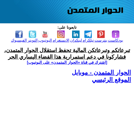
تابعونا على:
بودكاست
بنترست
تيلكرام
لينكدإن
الانستغرام
اليوتيوب
التويتر
الفيسبوك
تبرعاتكم وتبرعاتكن المالية تحفظ استقلال الحوار المتمدن،
فشاركونا في دعم استمرارية هذا الفضاء اليساري الحر
[اشترك في قناة ‫«الحوار المتمدن» على اليوتيوب]
الحوار المتمدن - موبايل
الموقع الرئيسي