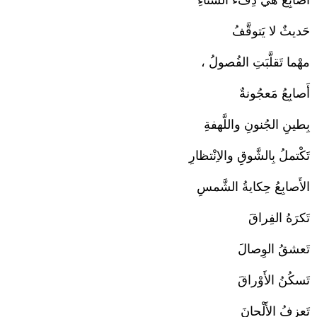
أَصابِعُ هيَ دِفءُ الشِّتاءِ
حَديثٌ لا يَتوقَّفُ
مهْما تَقلَّبَتِ الفُصولُ ،
أَصابِعُ مَعجُونةٌ
بِطينِ الجُنونِ واللَّهفةِ
تَكْتملُ بِالشَّوقِ والاِنْتظارِ
الأَصابِعُ حِكايةُ الشَّمسِ
تَكرَهُ الفِراقَ
تَعشقُ الوِصالَ
تَسكُنُ الأَوْراقَ
تَعزِفُ الأَلْحانَ