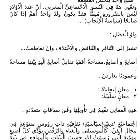
" صْبَعْ وَاحَدْ يلْحسْ الْقَصْعةْ"
وتعْنِي هنَا فِي النّسقِ الْاجْتماعِيِّ الْمغْربِي، أنَّ عددَ الْأوْلادِ
ليْسَ بِالضّرورةِ مُهمًّا فقدْ يكونُ ولدٌ واحدٌ أهمَّ إذَا كانَ
صالحًا (سياسةُ الْإنْجابِ) ...
واوُ الْفصْلِ :
تشيرُ إلَى التّنافرِ والتّناقضِ والْاخْتلافِ وإنْ تقاطعَتْ...
أصابعُ و أصابعُ،مساحةٌ أفقيًا تقابلٌ أصابعُ الْيدِ بيْنهَا مساحةٌ
؛
وعموديًا تعارضٌ...
١_ معانٍ إيجابيّةٌ :
٢_ معانٍ سلْبيّةٌ:
هذِهِ الْمعانِي تفْهمُ فِي تأْويلِهَا وفْقَ سياقاتٍ متعدّدةٍ :
إجْتماعيّةٍ /دينيّةٍ/سيّاسيّةٍ/ ثقافيّةٍ ذاتِ رؤوسٍ متنوّعةٍ فِي
مجالِ الْفنِّ، كْالْموسيقَى والْغناءِ والرّقْصِ،يؤدِّي كلُّ أصْبعٍ
مهمّتَهُ الّتِي رُسمَتْ لهُ، حسبَ الْبنْياتِ والْمواقعِ فِي بنْيةِ