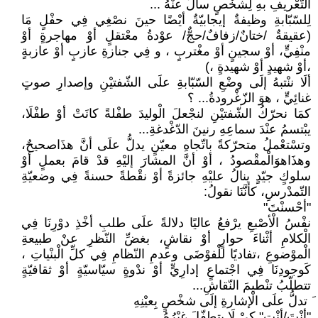
التّعْريفِ بهِ لِشخْصٍ سألَ عنْهُ ...
لِلسّبّابةِ وظيفةٌ إيجابيّةٌ أيْضًا حينَ نصْغِي فِي حفْلٍ مَا
(عقيقةٌ /ختانٌ/زفافٌ/حجٌّ/ عوْدةُ معْتقلٍ أوْ مهاجرةٍ أوْ
منْفِيٍّ، أوْ سجينٍ أوْ مغْتربٍ ، و فِي جنازةِ عازبٍ أوْ عازبةٍ
،أوْ شهيدٍ أوْ شهيدةٍ ،)
ألَا ننْتبهُ إلَى وضْعِ السّبّابةِ علَى الشّفتيْنِ وإصدارِ صوتٍ
غنائِيٍّ ، هوَ الزّغْرودةُ... ؟
كمَا نحرّكُ الشّفتيْنِ لنجْعلَ الْوليدَ طفْلةً كانَتْ أوْ طفْلَا،
يبْتسمُ عنْدَ سماعِهِ رنينَ الدّغْدغةِ...
وتسْتعْملُ متحرّكةً باتّجاهِ معيّنٍ يدلُّ علَى أنَّ هذَاصحيحٌ،
وهذَاهوَالْمقْصودُ ، أوْ أنَّ المشارَ إليْهِ قدْ قامَ بعملٍ أوْ
سلوكٍ جيّدٍ ينالُ عليْهِ جائزةً أوْ نقْطةً حسنةً فِي وضعيّةِ
التّمدْرسِ، كأنَّنَا نقولُ:
"أحْسنْتَ"
نفْسُ الْأصْبعِ يرْفعُ عاليًا دلالةً علَى طلبِ أخْذِ دوْرِنَا فِي
الْكلامِ أثْناءَ حوارٍ أوْ نقاشٍ، بغضِّ النّظرِ عنْ طبيعةِ
الْموْضوعِ ،تفاديًا للْفوْضَى وعدمِ النّظامِ فِي كلِّ الْبنْياتِ ،
كَوجودِنَا فِي اجْتماعٍ إدارِيٍّ أوْ ندْوةٍ سيّاسيّةٍ أوْ ثقافيّةٍ
تتطلّبُ تنْطيمَ النّقاشِ...
َ تدلُّ علَى الْإشارةِ إلَى شخْصٍ بِعيْنِهِ
"أنْتَ/أنْتِ" كيْ لَا يتطفّلَ غيْرُهُ...