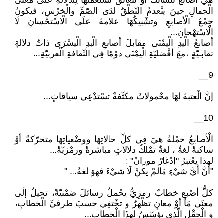
هيَ أصابعُ تتشابكُ أوْ تتعانقُ نسْتعْملُهَا لِلدّلالةِ علَى معْنَى
الْجمالِ حينَ ينْعدمُ النّطْقُ لدَى الصّمِّ والْخرْسِ، فيكونُ
جمْعُ الْأصابعِ وتشْبيكُهَا علامةً علَى الْاسْتحْسانِ لَا
الْاسْتهْجانِ...
أصابعُ الْيدِ الْيمْنَى مقابلَ أصابعِ الْيدِ الْيسْرَى ذاتُ دلالةٍ
تقابليّةٍ ،معَ أفْضليّةِ الْيمْنَى دوْمًا فِي الثّقافةِ الْعربيّةِ...
9__
إنَّ الْعتبةَ لهَا محْمولاتٌ مكثّفةٌ تسْتدْعِي سياقاتٍ...
10__
الْأصابعُ جمْلةً هيَ فِي كلِّ حالاتِهَا ووضْعياتِهَا متحرّكةً أوْ
ساكنةً لغةٌ ، لغةٌ تمْلكُ دلالاتٍ مباشرةً ورمْزيّةً...
لهذا يعْتبرُ "إدْغارْ مورانْ" :
"أنَّ أيَّ شيْءٍ مَالمْ يكنْ لَا شيْءَ فهوَ لغةٌ... "
كلُّ أصْبعٍ خطابٌ رمزِيٌّ يحْملُ رسائلَ ضمْنيّةً، تحيلُ إلَى
معنًى مَا أوْ معانٍ تظْهرُ و تخْتفِي حسبَ طرفيِّ الْخطابِ،
و الْحقْلِ الّذِي يؤسّسُ لِهذَا الْخطابِ...