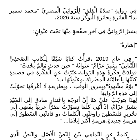
فِي روايةِ "صلاةُ الْقلقِ" لِلْرّوائِيِّ الْمصْرِيِّ "محمد سمير
ندا" الْفائزةِ بِجائزةِ الْبوكرْ سنةَ 2026،
يشيرُ الرّوائيُّ فِي آخرِ صفْحةٍ منْهَا تحْتَ عنْوانٍ:
"إشارةٌ"
" فِي عامِ 2019 ،قرأْتُ كتابًا شيّقًا لِلْكاتبِ الصّحفِيِّ
اللّبْنانِيِّ" بشيرْ عزّامْ" عنْوانُهُ " حينَ حدثَ مَالمْ يحْدثْ"
فولدَتْ فكْرةُ هذهِ الرّوايةِ،عبّرْتُ عنِ الْفكْرةِ فِي قصيدةٍ
كتبْتُهَا بِالْعامّيّةِ الْمصْريّةِ ،وعنْونْتُهَا ب:
" يوْمٌ مشْهودٌ"وبِمرورِ الْوقْتِ ، وبِطريقةٍ لَا أعْرفُهَا تحوّلَتْ
إلَى هذِهِ الرّوايةِ!
لِهذَا يتوجّبُ عليَّ هنَا أنْ أتوجّهَ بِاعْتذارٍ صادقٍ إلَى السّيّدِ
بشيرْ عزّامْ، إذْ أنَّنِي كلّمَا تصوّرْتُ نصْرًا عربيًا يفْضِي إلَى
تحْريرِ فلسْطينَ راوغتْنِي الْكلماتُ ،و قادتْنِي السّطورُ إلَى
هزيمةٍ جديدةٍ،هزيمةٍ أكْثرَ إيلامًا... "
— كلمةٌ عنِ التّماهِي بيْنَ النّصِّ الْأصْلِ والنّصِّ الّذِي