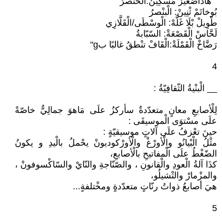
" هَاذَاصْغَيَّرْ مَسْكِينْ:الْخنْصرُ
بُوخاتَمْ ثْنِينْ: الْبنْصرُ
طْوِيلْ بْلَا غَلَّهْ: الْوسْطَى/الْقَلَّازِي
لَحَّاسْ الْقَصْعَةْ: السّبّابةُ
رَضَّاخْ الْقَمْلَةْ:الْقَافْ تنْطقُ غالبًا بg"
4
__ الْبنْيةُ الثّقافِيّةُ :
لِلْأصابعِ معانٍ متعدّدةٌ سأركزُ علَى مَاهوَ جمالِيٌّ خاصّةً
علَى مسْتوَى الْموسيقَى :
حينَ تعْزفُ علَى آلاتٍ موسيقيّةٍ :
مثْلُ الْبْيانُو والْأورْغْ والْأورْكوديونْ يحْملُ بالْيدِ و يكونُ
الضّغْطُ علَى الْمفاتيحِ بالْأصابعِ،
كذَا آلةُ الْعودِ والْقانونِ ، والصّنّاجةِ والنّايْ والسّاكْسوفونْ ،
والمزْمارْ والتْشيلُو،
هيَ أصابعُ ذواتُ رنّاتٍ متعدّدةٍ ومخْتلفةٍ...
5