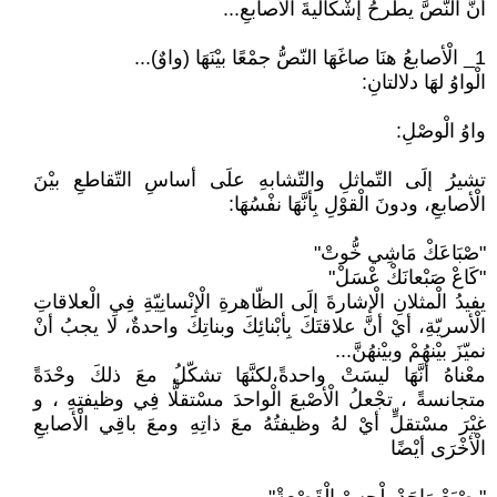
أنَّ النّصَّ يطْرحُ إشْكاليةَ الْأصابعِ...
1_ الْأصابعُ هنَا صاغَهَا النّصُّ جمْعًا بيْنَهَا (واوٌ)...
الْواوُ لهَا دلالتانِ:
واوُ الْوصْلِ:
تشيرُ إلَى التّماثلِ والتّشابهِ علَى أساسِ التّقاطعِ بيْنَ
الْأصابعِ، ودونَ الْقوْلِ بِأنَّهَا نفْسُهَا:
"صْبَاعَكْ مَاشِي خُّوتْ"
"كَاعْ صَبْعانَكْ عْسَلْ"
يفيدُ الْمثلانِ الْإشارةَ إلَى الظّاهرةِ الْإنْسانِيّةِ فِي الْعلاقاتِ
الْأسريّةِ، أيْ أنَّ علاقتَكَ بِأبْنائِكَ وبناتِكَ واحدةٌ، لَا يجبُ أنْ
نميّزَ بيْنهُمْ وبيْنهُنَّ...
معْناهُ أنَّهَا ليسَتْ واحدةً،لكنَّهَا تشكّلُ معَ ذلكَ وحْدَةً
متجانسةً ، تجْعلُ الْأصْبعَ الْواحدَ مسْتقلًّا فِي وظيفتِهِ ، و
غيْرَ مسْتقلٍّ أيْ لهُ وظيفتُهُ معَ ذاتِهِ ومعَ باقِي الْأصابعِ
الْأخْرَى أيْضًا