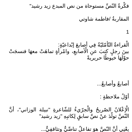
فكْرةُ النّصِّ مستوحاة من نص المبدع زيد رشيد"
المقاربةُ /فاطمة شاوتي
1
الْقراءةُ التّأمّليّةُ فِي أصابعَ إبْداعيّةٍ:
بينَ رجلٍ كتبَ عنِ الْأصابعِ، وامْرأةٍ تماهَتْ معهَا فنسجَتْ
حوْلَهَا خيوطًا حريريةً
أصابعُ وأصابعُ...
أوّلُ ملاحظةٍ :
الْإعْلانُ الصّريحُ والْجرّيءُ للشّاعرةِ "نبيلة الوزاني"، أنَّ
النّصَّ تولّدَ عنْ نصَّ سابقٍ لِكاتبِهِ "زيد رشيد"
يعْنِي أنَّ النّصَّ هوَ تفاعلٌ تناصِّيٌّ وتثاقفِيٌّ...