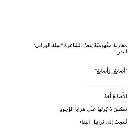
مقاربةٌ مفْهوميّةٌ لِنصِّ الشّاعرةِ "نبيلة الوزاني"
النص :
"أَصابِعُ_وَأَصابِعُ"
______________
الأًصابعُ لُغةٌ
تَعكسُ ذَاكِرتَها علَى مَرايَا الوُجودِ
تُنصِتُ إلى تَراتِيلِ البَقاءِ