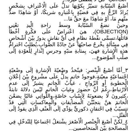
أصْبعُ السّبّابةِ تتميّزُ بِكوْنِهَا تدلُّ علَى الْاعْترافِ بِشخْصٍ
يُرادُ الزّجُّ بهِ فِي قضيّةٍ بِاعْتبارِهِ شريكًا، أوْ شاهِدًا ضدَّ
متّهمٍ مَا، أوْ شاهِدًا معَ حقٍّ مَا...
وحينَ نضعُ السّبّابةَ وسطَ راحةِ الْيدِ تعْنِي
(OBJECTION)، هيَ اعْتراضٌ علَى فكْرةٍ أخْطأَ
قائلُهَا،تسمَّى نقْطةَ نظامٍ فِي أيِّ نقاشٍ يدورُ بيْنَ أشْخاصٍ
فِي مسْألةٍ يخْرجُ صاحبُهَا عنْ جادّةً الصّوابِ،يُطلبُ احْترامُ
هذهِ الْإشارةِ فهيَ، بِمثابةِ منبّهٍ وجرسِ إنْذارٍ لِلْعوْدةِ إلَى
صلْبِ الْموْضوعِ...
٣_أمَّا أصْبعُ الْبِنْصرِ: فيتّخذُ وضْعيّةَ الْإشارةِ إلَى وضْعيّةٍ
اجْتماعيّةٍ معيّنةٍ،فوجودُ خاتمٍ يدلُّ علَى مشْروعٍ بيْنَ إعْلانِ
الْخطوبةِ أوِ الزّواجِ ، غيابُ الْخاتمِ يشيرُ إلَى عدمِ
الْارْتباطِ،رغْمَ أنَّ حضورَ وغيابَ الْخاتمِ ليْسَ دلالةَ تابثةً
،كثيرونَ لَا يضعونَهُ لِأسْبابٍ خاصّةٍ،واللّواتِي غالبًا يضعْنَ
الْخاتمَ هنَّ يتجنّبْنَ الْمضايقاتِ والْمعاكساتِ الّتِي قدْ
تتسبّبُ فِي احْتقانٍ ذكورِيٍّ يؤدِّي إلَى الْعنْفِ الّذِي يقودُ إلَى
الْقتْلِ...
٤_لكنَّ أصْبعَ الْخنْصرِ الْأصْغرَ يشْتغلُ اجْتماعيًا لِلتّدخّلِ فِي
الْمصالحةِ بيْنَ الْمتخاصمينِ...