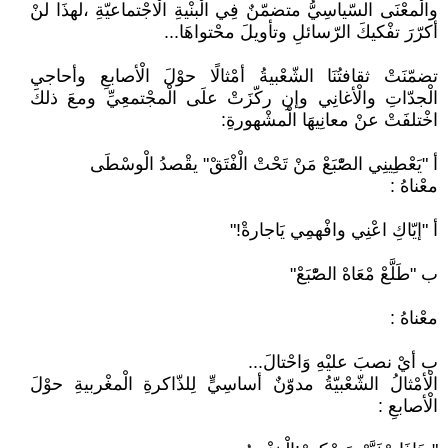
والْمعْنَى السّياسِيُّ متضمّنٌ فِي الْبنْيةِ الْاجْتماعيّةِ ،لهذَا لنْ
أكرّرَ تفْكيكَ الرّسائلِ وتأويلَ محْتواهَا...
تضمّنَتْ ثقافتُنَا الشّعْبيةُ أمْثالًا حوْلَ الْأصابعِ وأحاجي
الْجدّاتِ والْأغانِي وإنِ ركّزَتْ علَى الْمجْتمعِيِّ ومعَ ذلكَ
اخْتلفَتْ عنْ معانِيهَا الْمشْهورةِ:
أ "يَعْطِينِي الصّْبَعْ مَنْ تَحْتْ الْفْتَقْ" يقْصدُ الْوسْطَى
معْناهُ :
أ "إيّاكِ اعْنِي وافْهمِي يَاجارةْ!"
ب "طَلَّعْ مْعَاهْ الصّْبَعْ"
معْناهُ :
ب أيْ نصبَ عليْهِ وَاحْتالَ...
الْأمْثالُ الشّعْبيّةُ مدوّنٌ أساسِيٍّ لِلذّاكرةِ الْمغْربيةِ حوْلَ
الْأصابعِ :