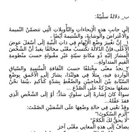
ب_ دلالةٌ سلْبيّةٌ:
إلَى جانبِ هذهِ الْإيحاءاتِ والتّأْويلاتِ الّتِي تتضمّنُ النّميمةَ
والْاعْتراضَ والْوشايةَ، والشّتيمةَ أيْضًا ،
١_ إنَّ تغْييرَ وضْعِ الْإبْهامِ فِي ذاتِ الْبنْيةِ إلَى أسْفلَ عوضَ
الْأعْلَى،فإنَّ الدّلالةَ تكْتسبُ معْنًى مخالفًا يفيدُ أنَّ الشّخْصَ
الْمشارَ إليْهِ ذُو مكانةٍ سيّئةٍ غيْرِ مقْبولةٍ حسبَ منْظومةِ
الْقيمِ المتداولةِ...
٢_نجدُ معنًى مخْتلفًا حسبَ الثّقافةِ الْمنْتميةِ والسّياقِ
الْواردةِ فيهِ، مثلًا فِي هولنْدَا، يشارُ إلَى الْأحْمقِ بِوضْعِ
السّبّابةِ بيْنَ الْحاجبيْنِ والضّغْطِ بِشدّةٍ كَتأْكيدٍ ،بيْنمَا نحْنُ
نضعُهَا متحرّكةً علَى الصّدْغِ ...
سواءٌ كانَ إشارةً إلَى سلوكٍ شاذٍّ؛ أوْ إلَى الشّخْصِ الّذِي
فقدَ عقْلهُ...
وقدْ تعْنِي فِي حالةِ وضْعِهَا علَى الشّفتيْنِ الصّمْتَ:
"اِلْزمِ السّكوتَ!"
"لَا يحقُّ لكَ الْكلامُ"
يضافُ إلَى هذهِ الْمعانِي معْنًى آخرَ