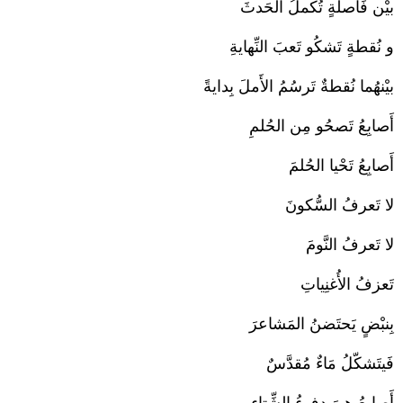
بيْن فَاصلَةٍ تُكْملُ الحَدثَ
و نُقطةٍ تَشكُو تَعبَ النِّهايةِ
بيْنهُما نُقطةٌ تَرسُمُ الأَملَ بِدايةً
أَصابِعُ تَصحُو مِن الحُلمِ
أَصابِعُ تَحْيا الحُلمَ
لا تَعرفُ السُّكونَ
لا تَعرفُ النَّومَ
تَعزفُ الأُغنِياتِ
بِنبْضٍ يَحتَضنُ المَشاعرَ
فَيتَشكّلُ مَاءٌ مُقدَّسٌ