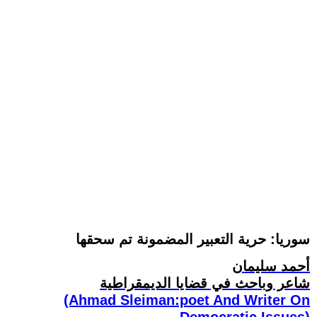
سوريا: حرية التعبير المضمونة تم سحقها
أحمد سليمان
شاعر وباحث في قضايا الديمقراطية
(Ahmad Sleiman:poet And Writer On
Democratic Issues)