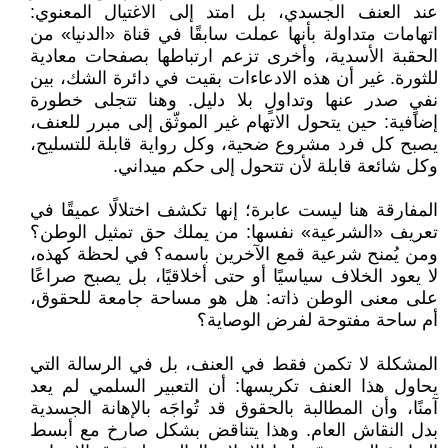
عند العنف الجسدي، بل امتد إلى الاغتيال المعنوي:
اتهامات متداولة بأنها عملت سابقًا في قناة «الدنيا» من
الحقبة الأسدية، وأخرى تزعم ارتباطها بصفحات معادية
للثورة. غير أن هذه الادعاءات بقيت في دائرة الشك، بين
نفيٍ صدر عنها وتداولٍ بلا دليل. وهنا تتجلى خطورة
إضافية: حين يتحول الاتهام غير الموثّق إلى مبرر للعنف،
يصبح كل فرد مشروع ضحية، وكل رواية قابلة للتسليح،
وكل شائعة قابلة لأن تتحول إلى حكم ميداني.
المفارقة هنا ليست عابرة؛ إنها تكشف اختلالًا عميقًا في
تعريف «الشرعية» نفسها: من يملك حق تمثيل الوطن؟
ومن يُمنح شرعية قمع الآخرين باسمه؟ في لحظة كهذه،
لا يعود الخلاف سياسيًا أو حتى أخلاقيًا، بل يصبح صراعًا
على معنى الوطن ذاته: هل هو مساحة جامعة للحقوق،
أم ساحة مفتوحة لفرض الوصاية؟
المشكلة لا تكمن فقط في العنف، بل في الرسالة التي
يحاول هذا العنف تكريسها: أن التعبير السلمي لم يعد
آمنًا، وأن المطالبة بالحقوق قد تُواجَه بالإهانة الجسدية
بدل النقاش العام. وهذا يتناقض بشكل صارخ مع أبسط