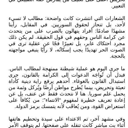
التعبير.
الشعارات التي انتشرت كانت واضحة: مطالب لا تسيء
لأحد، بل تنحاز لحقوق السوريين. في المقابل، رأينا
مشهدًا صادمًا: أفراد ينهالون بالضرب على من يتحدث
عن كرامة الناس وحقهم في قول الحقيقة. لم يكن ذلك
مجرد احتكاك عابر، بل تعبيرًا فجًا عن عقلية ترى في
الصوت الحر تهديدًا يجب إسكاتُه، لا رأيًا ينبغي مواجهته
بالحجة.
ما جرى اليوم هو عملية شيطنة ممنهجة لمطالب الناس.
فبدل أن تُواجَه الدعوات إلى الكرامة بالقانون، جرى
استبدال القانون بالغوغاء. أحدهم يرفع راية دينية كأداة
تعبئة وتحريض، بينما يُطرح مواطن أرضًا ويُركل وثمة من
يحمل علم سوريا. هنا لا نتحدث فقط عن عنف، بل عن
إعادة تعريف خطيرة لمفهوم “الانتماء”: من يُكافأ على
استعراض القوة، ومن يُعاقَب لأنه يتمسك برمز الدولة.
وفي مشهد آخر، تم الاعتداء على سيدة وتحطيم هاتفها
أثناء بث مباشر كانت تنقله على صفحتها. لم يتوقف الأمر