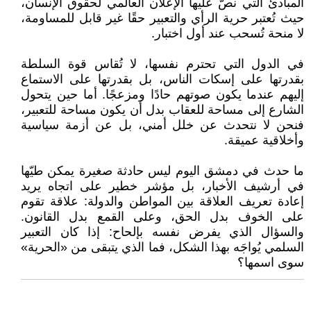
المبادئ التي نصّ عليها الإعلان العالمي لحقوق الإنسان،
حيث تُعتبر حرية الرأي والتعبير حقًا غير قابل للمساومة،
لا منحة تُسحب عند أول اختبار.
في الدول التي تحترم نفسها، لا تُقاس قوة السلطة
بقدرتها على إسكات الناس، بل بقدرتها على الاستماع
إليهم عندما يكون صوتهم حادًا ومزعجًا. أما حين يتحول
الشارع إلى مساحة للعقاب بدل أن يكون مساحة للتعبير،
فنحن لا نتحدث عن خلل أمني، بل عن أزمة سياسية
وأخلاقية عميقة.
ما حدث في دمشق اليوم ليس حادثة صغيرة يمكن طيّها
في أرشيف الأخبار، بل مؤشر خطير على اتجاه يريد
إعادة تعريف العلاقة بين المواطن والدولة: علاقة تقوم
على الخوف بدل الحق، وعلى القمع بدل القانون.
والسؤال الذي يفرض نفسه بإلحاح: إذا كان التعبير
السلمي يُواجَه بهذا الشكل، فما الذي يتبقى من «الحرية»
سوى اسمها؟