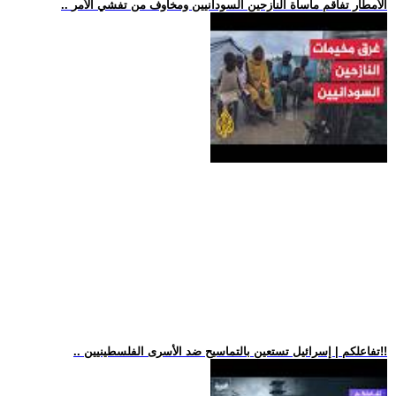
.. الأمطار تفاقم مأساة النازحين السودانيين ومخاوف من تفشي الأمر
.. تفاعلكم | إسرائيل تستعين بالتماسيح ضد الأسرى الفلسطينيين!!