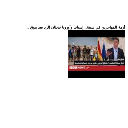
.. أزمة المهاجرين في سبتة.. إسبانيا وأوروبا تبحثان الرد بعد موق