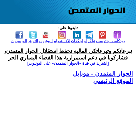
تابعونا على:
بودكاست
بنترست
تيلكرام
لينكدإن
الانستغرام
اليوتيوب
التويتر
الفيسبوك
تبرعاتكم وتبرعاتكن المالية تحفظ استقلال الحوار المتمدن،
فشاركونا في دعم استمرارية هذا الفضاء اليساري الحر
[اشترك في قناة ‫«الحوار المتمدن» على اليوتيوب]
الحوار المتمدن - موبايل
الموقع الرئيسي