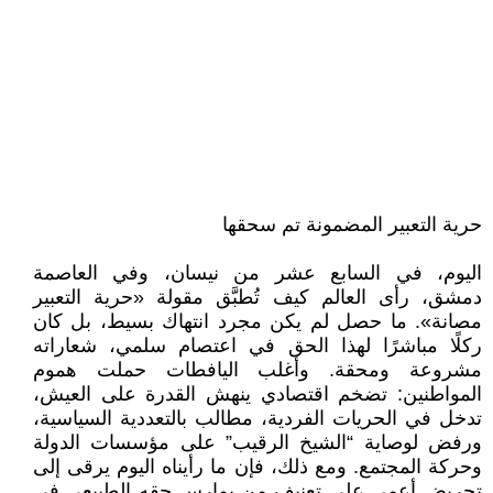
حرية التعبير المضمونة تم سحقها
اليوم، في السابع عشر من نيسان، وفي العاصمة
دمشق، رأى العالم كيف تُطبَّق مقولة «حرية التعبير
مصانة». ما حصل لم يكن مجرد انتهاك بسيط، بل كان
ركلًا مباشرًا لهذا الحق في اعتصام سلمي، شعاراته
مشروعة ومحقة. وأغلب اليافطات حملت هموم
المواطنين: تضخم اقتصادي ينهش القدرة على العيش،
تدخل في الحريات الفردية، مطالب بالتعددية السياسية،
ورفض لوصاية “الشيخ الرقيب” على مؤسسات الدولة
وحركة المجتمع. ومع ذلك، فإن ما رأيناه اليوم يرقى إلى
تحريض أعمى على تعنيف من يمارس حقه الطبيعي في