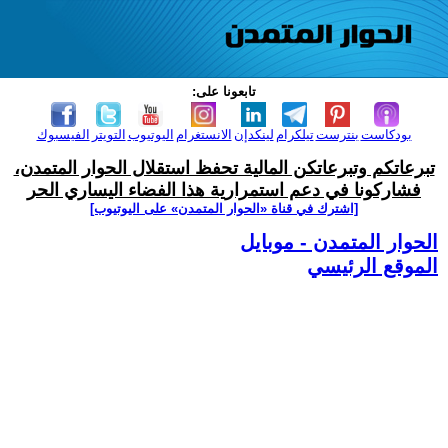
تابعونا على:
بودكاست
بنترست
تيلكرام
لينكدإن
الانستغرام
اليوتيوب
التويتر
الفيسبوك
تبرعاتكم وتبرعاتكن المالية تحفظ استقلال الحوار المتمدن،
فشاركونا في دعم استمرارية هذا الفضاء اليساري الحر
[اشترك في قناة ‫«الحوار المتمدن» على اليوتيوب]
الحوار المتمدن - موبايل
الموقع الرئيسي