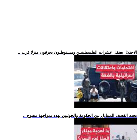
.. الاحتلال يعتقل عشرات الفلسطينيين ومستوطنون يحرقون منزلا قرب
.. تجدد القصف المتبادل بين الحكومة والحوثيين يهدد بمواجهة مفتوح