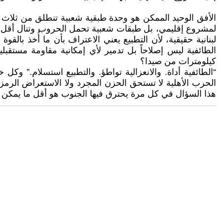
الأفق الوحيد الممكن هو وحدة طبقية شعبية تنطلق من ثلاث حق
لمشروع إقليمي، بل طبقات شعبية تحمل الحروب وتنال أقل المك
لبنانية حقيقية، لأن التطبيع يعني الاعتراف بأن ما أُخذ بالق
الطائفية ليس إصلاحاً بل تدمير لأي إمكانية مقاومة مستقبلي
كيلومترات من صيدا؟
“الطائفية أداة. والانعزالية تواطؤ. والتطبيع استسلام.” و
الحرب الأهلية لا تستحق الحزن المجرد ولا الاستعراض الرمزي
هذا السؤال في كل مرة يحترق فيها الجنوب هو أقل ما يمكن فعله في و