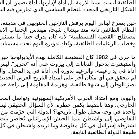
الطائفية ليست سبباً للأزمة بل أداة لإدارتها، أداة تضمن أن 
الشكل التاريخي المحدد للنظام السياسي الذي تمارس فيه البر
حين يصرخ لبناني اليوم برفض النازحين الجنوبيين في مدينته، أو
النظام الطائفي ذاته منذ ميشال شيحا، مهندس الخطاب الانعز
مصطلح “القضية الفلسطينية” لأنه كان يدرك جيداً ما تستث
وخطاب الزعامات الطائفية، ويُعاد تدويره اليوم تحت مسميات “
ما جرى في 1982 كان الفضيحة الكاملة لهذه الأيد
واستبشرت بدخول الدبابات إلى بيروت على أنه “تحرير”. ليس هذا
لم يتحقق في أي مكان آخر على امتداد التاريخ العربي الحديث، لم 
نصرَ الوطن إلى شبهة طائفية، وهزيمةَ المقاومة إلى راحة جمع
واليوم، ومع امتداد الحرب الأمريكية الصهيونية وتواصل الم
الخارجي، وهنا بالضبط يكمن خطره. لأن السؤال الحقيقي ليس:
واحدة في وجه محتل طوال تاريخها؟ الدولة التي جرّمت من أط
التفاوضي إلى واشنطن بينما الجيش الإسرائيلي يُحاصر بنت 
تشترطه إسرائيل في كل مفاوضة وما تريده واشنطن في كل ورقة 
طبيعة الدولة الطائفية التابعة.