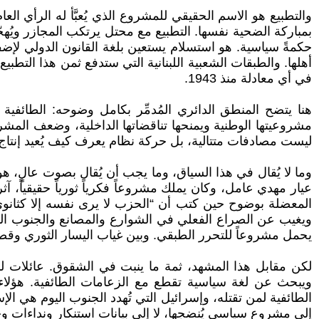
والتطبيع هو الاسم الحقيقي للمشروع الذي يُعبَّأ له الرأي العا
بمباركة الضحية نفسها. التطبيع مع محتل يرتكب المجازر ويُهجّر 
حكمةً سياسية. هو استسلام يستعين بلغة القانون الدولي لإضفاء 
أهلها. والطبقات الشعبية اللبنانية التي ستدفع ثمن هذا التطب
في أي معادلة منذ 1943.
هنا يتضح المنطق الدائري المُدمِّر بكامل وضوحه: الطائفية
مشروعيتها الوطنية ويمنحها تناقضاتها الداخلية، وضعف المشروعي
ليست مصادفات متتالية، بل حركة نظام يعرف كيف يُعيد إنتاج
وما لا يُقال في هذا السياق، وما يجب أن يُقال بصوت عالٍ، هو
عيار مهدي عامل، وكان يملك مشروعاً فكرياً ثورياً حقيقياً،
المعضلة بوضوح حين كتب أن “الحزب لا يرى نفسه إلا كثانوي
ويغيب عن الصراع الفعلي في الشوارع والمصانع والجنوب المُحا
يحمل مشروعاً للتحرر الطبقي. وبين غياب اليسار الثوري وقصور
ويبحث عن لغة سياسية تقطع مع الزعامات الطائفية. هؤلاء لي
الطائفية لمن تقتله، وإسرائيل التي تُهدد الجنوب اليوم هي الإسر
إلى مشروع سياسي يُنضجها، لا إلى بيانات استنكار ونداءات 