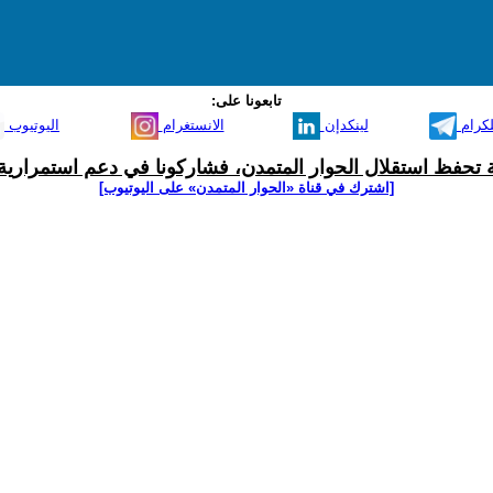
تابعونا على:
لكرام
لينكدإن
الانستغرام
اليوتيوب
ية تحفظ استقلال الحوار المتمدن، فشاركونا في دعم استمرارية 
[اشترك في قناة ‫«الحوار المتمدن» على اليوتيوب]