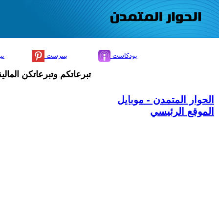
بودكاست
بنترست
تي
تبرعاتكم وتبرعاتكن المال
الحوار المتمدن - موبايل
الموقع الرئيسي