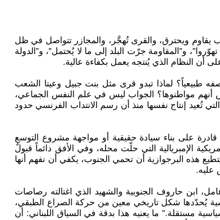
ب يقاوم ويحترق، والقرى تُهجَّر، والمجازر تتواصل في ظل
ّروا”، و”المقاومة جرّت البلد إلى ما لا يُحتمل”، و”الدولة
 أن النظام الذي يُنتجه يعمل بكفاءة عالية.
وصفه طبيعياً؟ لماذا تبدو قرى مثل بنت جبيل وعيتا الشعب
لثانية في نظر من يُفترض أنهم مواطنوها؟ الجواب ليس في علم النفس الجماعي،
ي تُعيد إنتاج نفسها منذ أن رسم الانتداب الفرنسي حدود
نية قادرة على بناء سيادة حقيقية أو مواجهة مشروع التوسع
يكية الإمبريالية التي حلّت محله، وفي الأفق دائماً قبولٌ
تطيع هذه البرجوازية أن تحمي الجنوب، يكفي أن نفهم أنها
 عليه.
ل، ابن حاروف الجنوبية والشهيد الذي اغتالته رصاصات
. إنها علاقة سياسية يُحدّدها شكل تاريخي معين من حركة الصراع الطبقي،
سية مستقلة.” ما يعنيه هذا بدقة في السياق اللبناني: أن