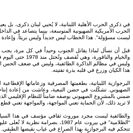
في ذكرى الحرب الأهلية اللبنانية، لا يُحيي لبنان ذكرى، بل 
الحرب الأمريكية الصهيونية المتوسعة، بينما يتصاعد في الداخل ا
ليست مسؤولة”. هذا الخطاب ليس جديداً وليس بريئاً. وإعادة إ
قبل أن نسأل لماذا يقاتل الجنوب وحيداً في كل مرة، يجب أن 
والخيام والناقور
وليس في مظالم الذاكرة الطائفية، وليس في ضعف الحس الوطني.
هذا الكيان وزرع في قلبه بذرة تفتيته.
البرجوازية اللبنانية، بطغمتها المصرفية وزعاماتها الإقطاعي
الصهيوني. تشكّلت في حضن التبعية، وعاشت من إعادة إنتاجها جيل
ضمني بالمشروع الصهيوني بوصفه ضامناً للنظام الإقليمي الذي
لا تريد ذلك، لأن الحماية تعني المواجهة، والمواجهة تعني قطع ا
والطائفية ليست مجرد موروث ثقافي مؤسف في هذا السياق، 
“الظلامية” في بيروت عام 1987، بصرا
تتحكم فيه البرجوازية بهذا الصراع في غياب نقيضها الطبقي. و