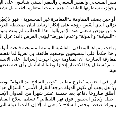
الفقير المسيحي والفقير الشيعي والفقير السني يتقاتلون على ال
جوازية سيطرتها الطبقية”، هذه ليست استعارة بلاغية، بل تشخي
 حين يصف المقاومة بـ”المغامرة غير المحسوبة”، فهو لا يُعبّر ع
الي الذي أسّس رؤيته على إنكار ارتباط لبنان بمحيطه العربي
يره من نهوض شعبي ضد الإمبريالية. هذا الخطاب لم يمت بم
السيادة” و”الدولة” و”عدم التورط” ليؤدي الغرض ذاته: عزل الم
يولوجيا حين بلغت منتهاها المنطقي. الفاشية اللبنانية المسيحية فتح
 حكماً على المسيحيين بوصفهم طائفة، بل تعريةٌ لما تفعله الأي
يُستقبل هذا الانتصار إنجازاً وطنياً لبنانياً، بل رأى فيه بعضه
ية.
جازر في الجنوب، يُطرح مطلب “حصر السلاح بيد الدولة” بوصفه
 هل يجب أن تكون الدولة مرجعاً للقرار الأمني؟ السؤال هو:
لق صاروخاً دفاعياً بعد خمسة عشر شهراً من العدوان الإسرائ
جبيل ويُدمّر الجسور فوق نهر الليطاني؟ تسليم سلاح المقاو
ضغط. وحصر السلاح لا معنى له إلا إن كانت الدولة التي تحمل