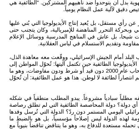
هوية بدل أن يتوحدوا ضد ناهبيهم المشتركين. “الطائفية هي
ص دقيق لآلية عمل النظام يومياً.
ن رأي مستقل، بل يُعيد إنتاج الأيديولوجيا التي بُني عليها
 وبحركة التحرر المناهضة للإمبريالية، وكان يتجنب حتى
وت شيحا، بل عاش في المناهج المدرسية ووسائل الإعلام
قاومة وتقديم الاستسلام في لباس العقلانية.
ت أبواب البلد أمام الجيش الإسرائيلي، ووقّعت معه معاهدة الذل،
ديولوجيا الطائفية حين تكتمل آليتها: تُحوّل المواطن إلى
أداة في يد زعيمه، والزعيم بدوره إلى أداة في يد المحتل. والمفارقة الصارخة أن المقاومة حين أجبرت إسرائيل على الانسحاب عام 2000 دون قيد أو شرط ودون مفاوضات، وهو ما
م انتصاراً لطائفة لا لوطن. هذا هو عمل الطائفية: أن تُحوّل
 مطلباً سيادياً مشروعاً. يبدو المطلب منطقياً في شكله
 أي دولة؟ دولة المحاصصة الطائفية التي لم تطلق رصاصة
يلي اليومي المستمر دون ردّ؟ الدولة التي تُرسل وفدها
مة لهذه الدولة ليس إصلاحاً مؤسسياً، بل هو بالضبط ما
ه مستعدة للدفاع به، وهو ما يتناقض تناقضاً بنيوياً مع