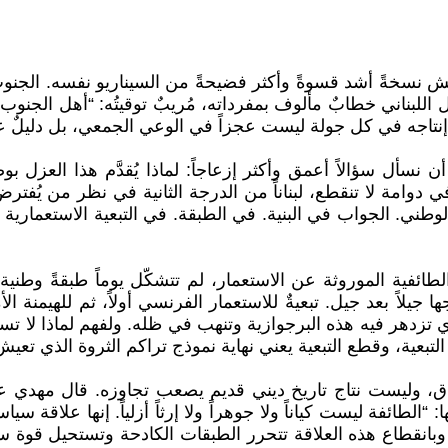
يعيش نسخةً أشد قسوةً وأكثر فضيحةً من السيناريو نفسه. الجنو
للبناني خطابٌ مألوف بمفرداته، مُريبٌ توقيتُه: “أهل الجنوب تهو
نتاجه في كل جولة ليست عجزاً في الوعي الجمعي، بل دليلٌ على
نسأل سؤالاً أعمق وأكثر إزعاجاً: لماذا يُقدَّم هذا العزل ب
ة، وهي تُقصف وتُحتل منذ 1978 حتى اليوم في دوامة لا تنقطع، لبناناً من الدرجة ا
 الجواب في البنية. في الطبقة. في التبعية الاستعمارية الت
ة الطائفية الموروثة عن الاستعمار، لم تتشكّل يوماً طبقةً وط
اً بعد جيل. تبعيةٌ للاستعمار الفرنسي أولاً، ثم للهيمنة الأمر
 تزدهر فيه هذه البرجوازية وتنهب في ظله. ولفهم لماذا لا تس
لتبعية، وقطع التبعية يعني نهاية نموذج تراكم الثروة الذي تعيش
وليست نتاج تاريخ ديني قديم يصعب تجاوزه. قال مهدي عام
مة نظرية لا تُعلى عليها: “الطائفة ليست كياناً ولا جوهراً ولا إرثاً أزلياً
بانقطاع هذه العلاقة تتحرر الطبقات الكادحة وتستحيل قوة سيا