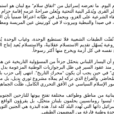
م اليوم. ما تعرضه إسرائيل من “اتفاق سلام” مع لبنان هو استمرا
القرى ويُدمّر البنية التحتية ويُعلن صراحةً عزمه إقامة حزام أم
الشرعية على الغزو، ويحمل في طيّاته اعترافاً ضمنياً بأن الأرض
يع، في صيدا والنبطية وبيروت لا في كورنيش عين المريسة ومطاعم
 تُفتّت الطبقات الشعبية فلا تستطيع الوحدة، وغياب الوحدة 
ة يُسهّل تقديم الاستسلام عقلانيةً، والاستسلام يُعيد إنتاج ا
 نفسه في كل أزمة ويخرج منها أكثر رسوخاً.
 أن اليسار اللبناني يتحمّل جزءاً من المسؤولية التاريخية عن 
 آثر منذ عقود السير في ظل البرجوازيات الوطنية المزعومة بد
” في حين يجب أن يكون “محرك التاريخ”. انتهى إلى حزب بلا 
صَر. والفراغ الذي تركه لم يملأه مشروع ثوري بديل، بل ملأه 
 الإسلام السياسي عن الأفق التحرري الكامل، ظلّت الجماهير ا
سوا رومانسيين يحلمون بلبنان متخيَّل، بل يقرؤون الواقع بع
ائيل ذاتها التي تُهدد البلد كله غداً. هذه البذرة هي الجنين الث
وحدة وطنية فارغة من المضمون الطبقي.