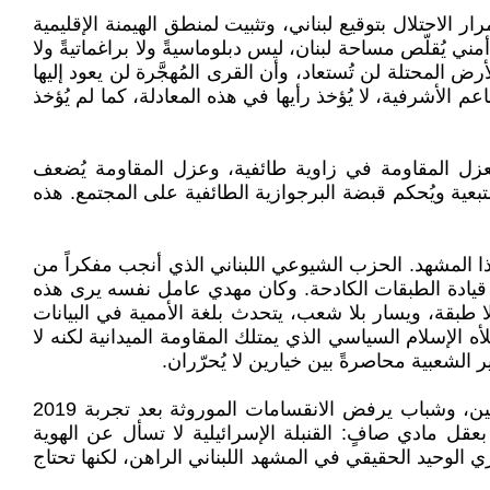
ر الاحتلال بتوقيع لبناني، وتثبيت لمنطق الهيمنة الإقليمية
ني يُقلّص مساحة لبنان، ليس دبلوماسيةً ولا براغماتيةً ولا
 المحتلة لن تُستعاد، وأن القرى المُهجَّرة لن يعود إليها
 الأشرفية، لا يُؤخذ رأيها في هذه المعادلة، كما لم يُؤخذ
يُعزل المقاومة في زاوية طائفية، وعزل المقاومة يُضعف
لتبعية ويُحكم قبضة البرجوازية الطائفية على المجتمع. هذه
هذا المشهد. الحزب الشيوعي اللبناني الذي أنجب مفكراً من
ل قيادة الطبقات الكادحة. وكان مهدي عامل نفسه يرى هذه
طبقة، ويسار بلا شعب، يتحدث بلغة الأممية في البيانات
الإسلام السياسي الذي يمتلك المقاومة الميدانية لكنه لا
لشعبية محاصرةً بين خيارين لا يُحرّران.
لكن مقابل هذا المشهد، ثمة ما ينبت في الشقوق. عائلات لبنانية من مناطق وطوائف مختلفة تفتح بيوتها للنازحين الجنوبيين، وشباب يرفض الانقسامات الموروثة بعد تجربة 2019
قل مادي صافٍ: القنبلة الإسرائيلية لا تسأل عن الهوية
وري الوحيد الحقيقي في المشهد اللبناني الراهن، لكنها تحتاج