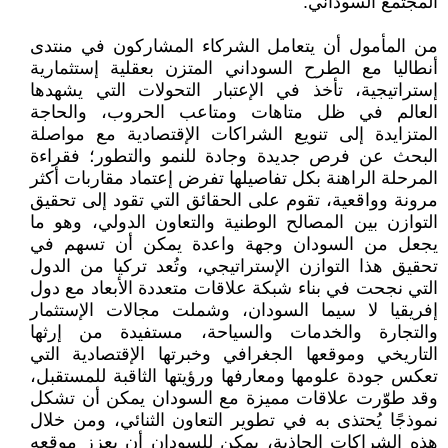
المجتمع السوداني.
من المأمول أن يتعامل الشركاء المشاركون في منتدى
أنطاليا مع الطرح السوداني المتزن بعقلية إستثمارية
إستراتيجية، تأخذ في الإعتبار التحولات التي يشهدها
العالم في ظل متاهات ومتاعب الحروب، والحاجة
المتزايدة إلى تنويع الشراكات الإقتصادية مع مواصلة
البحث عن فرص جديدة وجادة للنمو والتطور؛ فقراءة
المرحلة الراهنة بكل تفاصيلها تفرض إعتماد مقاربات أكثر
مرونة وواقعية، تقوم على الحقائق التي تقود إلى تحقيق
التوازن بين المصالح الوطنية والتعاون الدولي، وهو ما
يجعل من السودان وجهة واعدة يمكن أن تسهم في
تحقيق هذا التوازن الإستراتيجي، وتُعد تركيا من الدول
التي نجحت في بناء شبكة علاقات متعددة الأبعاد مع دول
إفريقيا لا سيما السودان، وشملت مجالات الإستثمار
والتجارة والخدمات والسياحة، مستفيدة من إرثها
التاريخي وموقعها الجغرافي وخبرتها الإقتصادية التي
تعكس جودة علومها ومعارفها ورؤيتها الثاقبة للمستقبل،
وقد طوّرت علاقات مميزة مع السودان يمكن أن تشكل
نموذجًا يُحتذى به في تطوير التعاون الثنائي، ومن خلال
هذه الشراكات الجاذبة، يمكن للسودان أن يعزز موقعه