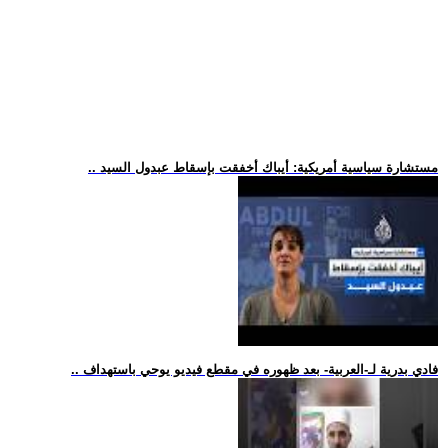
.. مستشارة سياسية أمريكية: أيباك أخفقت بإسقاط عبدول السيد
.. فادي بدرية لـ-العربية- بعد ظهوره في مقطع فيديو يوحي باستهداف