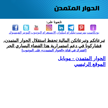
تابعونا على:
بودكاست
بنترست
تيلكرام
لينكدإن
الانستغرام
اليوتيوب
التويتر
الفيسبوك
تبرعاتكم وتبرعاتكن المالية تحفظ استقلال الحوار المتمدن،
فشاركونا في دعم استمرارية هذا الفضاء اليساري الحر
[اشترك في قناة ‫«الحوار المتمدن» على اليوتيوب]
الحوار المتمدن - موبايل
الموقع الرئيسي