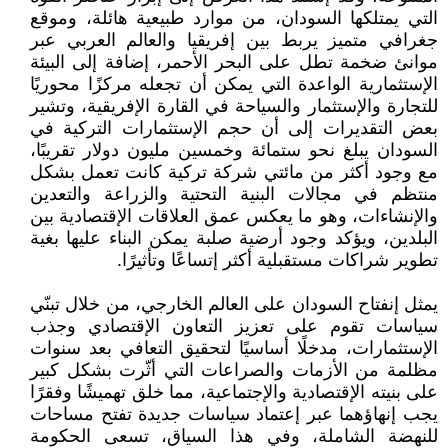
التي يمتلكها السودان، من موارد طبيعية هائلة، وموقع
جغرافي متميز يربط بين إفريقيا والعالم العربي عبر
موانئ ضخمة تطل على البحر الأحمر، إضافة إلى البيئة
الإستثمارية الواعدة التي يمكن أن تجعله مركزًا محوريًا
للتجارة والإستثمار والسياحة في القارة الإفريقية، وتشير
بعض التقديرات إلى أن حجم الإستثمارات التركية في
السودان يبلغ نحو ستمائة وخمسين مليون دولار تقريبًا،
مع وجود أكثر من مائتي شركة تركية كانت تعمل بشكل
منتظم في مجالات البنية التحتية والزراعة والتعدين
والإنشاءات، وهو ما يعكس عمق العلاقات الإقتصادية بين
البلدين، ويؤكد وجود أرضية صلبة يمكن البناء عليها بغية
تطوير شراكات مستقبلية أكثر إتساعًا وتأثيرًا.
يمثل إنفتاح السودان على العالم الخارجي، من خلال تبنّي
سياسات تقوم على تعزيز التعاون الإقتصادي وجذب
الإستثمارات، مدخلًا أساسيًا لتحقيق التعافي بعد سنوات
مظلمة من الأزمات والصراعات التي أثّرت بشكل كبير
على بنيته الإقتصادية والإجتماعية، مما خلق تهميشًا وفقرًا
يجب إنهاؤهما عبر إعتماد سياسات جديدة تفتح مساحات
للنهضة الشاملة، وفي هذا السياق، تسعى الحكومة