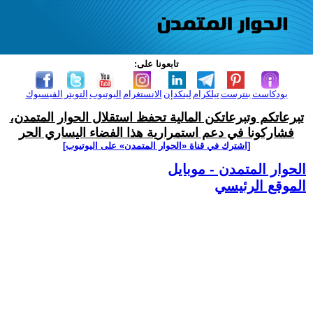
تابعونا على:
بودكاست
بنترست
تيلكرام
لينكدإن
الانستغرام
اليوتيوب
التويتر
الفيسبوك
تبرعاتكم وتبرعاتكن المالية تحفظ استقلال الحوار المتمدن،
فشاركونا في دعم استمرارية هذا الفضاء اليساري الحر
[اشترك في قناة ‫«الحوار المتمدن» على اليوتيوب]
الحوار المتمدن - موبايل
الموقع الرئيسي