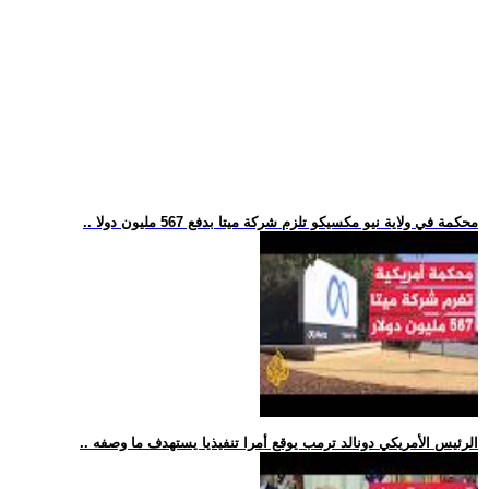
.. محكمة في ولاية نيو مكسيكو تلزم شركة ميتا بدفع 567 مليون دولا
.. الرئيس الأمريكي دونالد ترمب يوقع أمرا تنفيذيا يستهدف ما وصفه