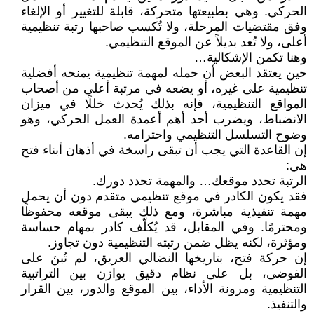
الحركي. وهي بطبيعتها متحركة، قابلة للتغيير أو الإلغاء
وفق مقتضيات المرحلة، ولا تُكسب صاحبها رتبة تنظيمية
أعلى، ولا تُعد بديلاً عن الموقع التنظيمي.
وهنا تكمن الإشكالية…
حين يعتقد البعض أن حمله لمهمة تنظيمية يمنحه أفضلية
تنظيمية على غيره، أو يضعه في مرتبة أعلى من أصحاب
المواقع التنظيمية، فإنه بذلك يُحدث خللًا في ميزان
الانضباط، ويضرب أحد أهم أعمدة العمل الحركي، وهو
وضوح التسلسل التنظيمي واحترامه.
إن القاعدة التي يجب أن تبقى راسخة في أذهان أبناء فتح
هي:
الرتبة تحدد موقعك… والمهمة تحدد دورك.
فقد يكون الكادر في موقع تنظيمي متقدم دون أن يحمل
مهمة تنفيذية مباشرة، ومع ذلك يبقى موقعه محفوظًا
ومحترمًا. وفي المقابل، قد يُكلّف كادر بمهام حساسة
ومؤثرة، لكنه يظل ضمن رتبته التنظيمية دون تجاوز.
إن حركة فتح، بتاريخها النضالي العريق، لم تُبنَ على
الفوضى، بل على نظام دقيق يوازن بين التراتبية
التنظيمية ومرونة الأداء، بين الموقع والدور، بين القرار
والتنفيذ.