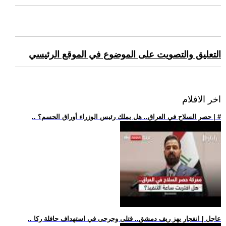
التعليق والتصويت على الموضوع في الموقع الرئيسي
اخر الافلام
.. حصر السلاح في العراق.. هل يملك رئيس الوزراء أوراق الحسم؟ | #
.. عاجل | انفجار يهز ريف دمشق.. قتلى وجرحى في استهداف حافلة ركا