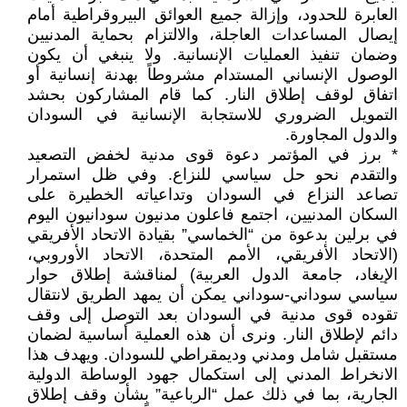
العابرة للحدود، وإزالة جميع العوائق البيروقراطية أمام
إيصال المساعدات العاجلة، والالتزام بحماية المدنيين
وضمان تنفيذ العمليات الإنسانية. ولا ينبغي أن يكون
الوصول الإنساني المستدام مشروطاً بهدنة إنسانية أو
اتفاق لوقف إطلاق النار. كما قام المشاركون بحشد
التمويل الضروري للاستجابة الإنسانية في السودان
والدول المجاورة.
* برز في المؤتمر دعوة قوى مدنية لخفض التصعيد
والتقدم نحو حل سياسي للنزاع. وفي ظل استمرار
تصاعد النزاع في السودان وتداعياته الخطيرة على
السكان المدنيين، اجتمع فاعلون مدنيون سودانيون اليوم
في برلين بدعوة من “الخماسي” بقيادة الاتحاد الأفريقي
(الاتحاد الأفريقي، الأمم المتحدة، الاتحاد الأوروبي،
الإيغاد، جامعة الدول العربية) لمناقشة إطلاق حوار
سياسي سوداني-سوداني يمكن أن يمهد الطريق لانتقال
تقوده قوى مدنية في السودان بعد التوصل إلى وقف
دائم لإطلاق النار. ونرى أن هذه العملية أساسية لضمان
مستقبل شامل ومدني وديمقراطي للسودان. ويهدف هذا
الانخراط المدني إلى استكمال جهود الوساطة الدولية
الجارية، بما في ذلك عمل “الرباعية” بشأن وقف إطلاق