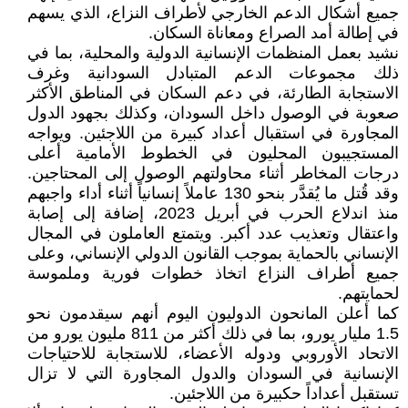
جميع أشكال الدعم الخارجي لأطراف النزاع، الذي يسهم
في إطالة أمد الصراع ومعاناة السكان.
نشيد بعمل المنظمات الإنسانية الدولية والمحلية، بما في
ذلك مجموعات الدعم المتبادل السودانية وغرف
الاستجابة الطارئة، في دعم السكان في المناطق الأكثر
صعوبة في الوصول داخل السودان، وكذلك بجهود الدول
المجاورة في استقبال أعداد كبيرة من اللاجئين. ويواجه
المستجيبون المحليون في الخطوط الأمامية أعلى
درجات المخاطر أثناء محاولتهم الوصول إلى المحتاجين.
وقد قُتل ما يُقدَّر بنحو 130 عاملاً إنسانياً أثناء أداء واجبهم
منذ اندلاع الحرب في أبريل 2023، إضافة إلى إصابة
واعتقال وتعذيب عدد أكبر. ويتمتع العاملون في المجال
الإنساني بالحماية بموجب القانون الدولي الإنساني، وعلى
جميع أطراف النزاع اتخاذ خطوات فورية وملموسة
لحمايتهم.
كما أعلن المانحون الدوليون اليوم أنهم سيقدمون نحو
1.5 مليار يورو، بما في ذلك أكثر من 811 مليون يورو من
الاتحاد الأوروبي ودوله الأعضاء، للاستجابة للاحتياجات
الإنسانية في السودان والدول المجاورة التي لا تزال
تستقبل أعداداً حكبيرة من اللاجئين.