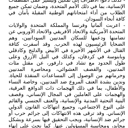
- كذلك دعوا الأطراف إلى تمكين وتيسير عمل المنظمات
الإنسانية، بما في ذلك الأمم المتحدة، وضمان تمكن جميع
الطلاب من أداء امتحاناتهم الوطنية المقبلة بأمان في
كافة أنحاء السودان.
- اعربت ألمانيا وفرنسا والمملكة المتحدة والولايات
المتحدة الأمريكية والاتحاد الأفريقي والاتحاد الأوروبي عن
تضامنها ودعمها للسكان المدنيين السودانيين، وهم
الضحايا الرئيسيون لهذه الحرب. وقد أسفرت كثافة
القتال في الأشهر الأخيرة في الأبيض والدلنج وكادقلي
وبابنوسة في كردفان، وكذلك في النيل الأزرق وعلى
طول الحدود مع تشاد في دارفور، عن مقتل مئات
المدنيين، والقصف العشوائي، ومحاصرة المدنيين
وحرمانهم من الوصول إلى المساعدات المنقذة للحياة.
وندين بشدة العنف المروع ضد المدنيين، وخاصة النساء
والأطفال، بما في ذلك الهجمات ذات الدوافع العرقية،
والهجمات على العاملين في المجال الإنساني، وقصف
البنية التحتية المدنية والإنسانية، والعنف الجنسي والقائم
على النوع الاجتماعي، وجميع انتهاكات القانون الدولي
الإنساني. وقد ترقى هذه الانتهاكات إلى جرائم حرب أو
جرائم ضد الإنسانية، ويجب التحقيق فيها بسرعة وبشكل
محايد، ومحاسبة المسؤولين عنها. كما نحث على إنهاء