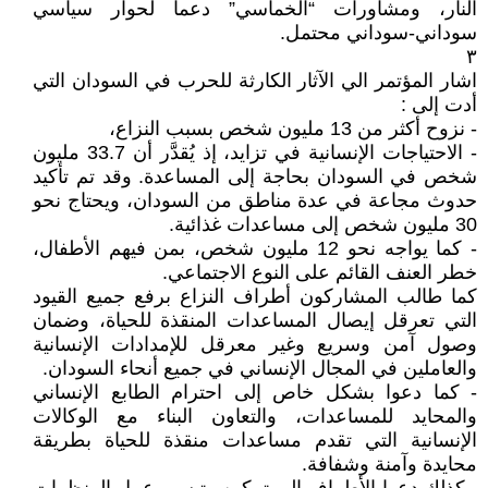
النار، ومشاورات “الخماسي” دعماً لحوار سياسي
سوداني-سوداني محتمل.
٣
اشار المؤتمر الي الآثار الكارثة للحرب في السودان التي
أدت إلى :
- نزوح أكثر من 13 مليون شخص بسبب النزاع،
- الاحتياجات الإنسانية في تزايد، إذ يُقدَّر أن 33.7 مليون
شخص في السودان بحاجة إلى المساعدة. وقد تم تأكيد
حدوث مجاعة في عدة مناطق من السودان، ويحتاج نحو
30 مليون شخص إلى مساعدات غذائية.
- كما يواجه نحو 12 مليون شخص، بمن فيهم الأطفال،
خطر العنف القائم على النوع الاجتماعي.
كما طالب المشاركون أطراف النزاع برفع جميع القيود
التي تعرقل إيصال المساعدات المنقذة للحياة، وضمان
وصول آمن وسريع وغير معرقل للإمدادات الإنسانية
والعاملين في المجال الإنساني في جميع أنحاء السودان.
- كما دعوا بشكل خاص إلى احترام الطابع الإنساني
والمحايد للمساعدات، والتعاون البناء مع الوكالات
الإنسانية التي تقدم مساعدات منقذة للحياة بطريقة
محايدة وآمنة وشفافة.