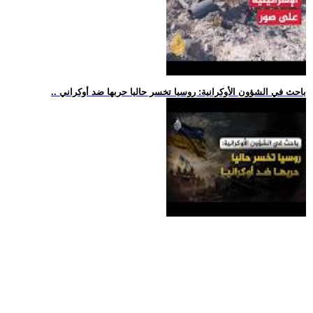
.. باحث في الشؤون الأوكرانية: روسيا تخسر حاليا حربها ضد أوكراني