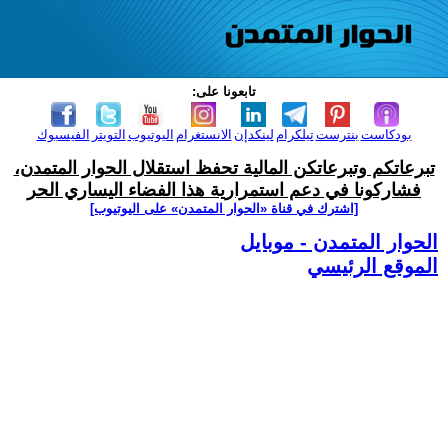
تابعونا على:
بودكاست
بنترست
تيلكرام
لينكدإن
الانستغرام
اليوتيوب
التويتر
الفيسبوك
تبرعاتكم وتبرعاتكن المالية تحفظ استقلال الحوار المتمدن،
فشاركونا في دعم استمرارية هذا الفضاء اليساري الحر
[اشترك في قناة ‫«الحوار المتمدن» على اليوتيوب]
الحوار المتمدن - موبايل
الموقع الرئيسي