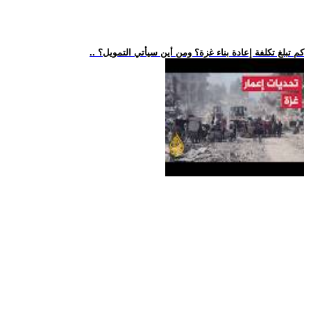
.. كم تبلغ تكلفة إعادة بناء غزة؟ ومن أين سيأتي التمويل؟