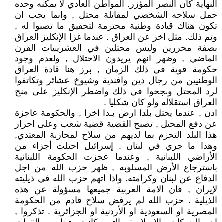
النهاية كان النصر المؤزر. المواطن العادي لا يمكنه وحده
حمل سلاحه الشخصي لمقاتلة محتل , وانما يجب ان
تكون هناك قيادة وطنية محترمة لتحقيق ما تصبوا له ,
وتم ذلك. مثل اخر عن العراق . عندما غزا الإنكليز العراق
بصفة محررين وليس محتلين في العشرينيات القرن
الماضي , وظهر انهم يريدون الاحتلال , ولعدم وجود
حكومة قوية في ذلك الزمان , برز هنا قادة العراق
الوطنيين من رجال دين وافندية وشيوخ عشائر وتكاتفوا
لرد المحتل ونجحوا في ذلك واضطر الإنكليز على منح
العراق استقلاله ولو كان شكليا .
اذن , عندما يحتل بلدا ارض بلدا اخرا , والحكومة عاجزة
عن دفع المحتل , تصبح القضية قضية شعب وعلى احرار
هذا البلد التحزم بما لديهم من سلاح لمحاربة المعتدي,
وهذا ما جري في لبنان . إسرائيل احتلت أجزاء من
الأراضي اللبنانية , وعندما عجزت الحكومة اللبنانية
باسترجاع الأرض المسلوبة , ظهر حزب الله من اجل
الدفاع عن لبنان وكرامته. واذا اتهم حزب الله في ذيليته
لإيران , فان الامة العربية جميعها مسؤولة عن هذه
الذيلية . حزب الله لم يرفض سلاح قادم من الحكومة
المصرية او السعودية او الأردنية او الجزائرية . تذكروا ,