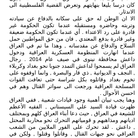
كان درسا بليغا بنهايتهم وتعرض القضية الفلسطينية الى
الاندثار.
الا ان الوطن له حق على سكانه بالدفاع عن سيادته
وتربته وحاضره ومستقبله عندما تكون الحكومة غير
قادرة على رد الاعتداء . أي عندما تكون الحكومة ضعيفة
وغير قادرة بدفع المعتدي , فان من حق المواطنين حمل
السلاح والدفاع عن مقدساته , وهذا ما تم في العراق
عندما انهارت المنظومة العسكرية العراقية ودخول
داعش محافظة نينوى في صيف عام 2014 . رجال
العراق لم يسمحوا لداعش التمدد جنوبا نحو بغداد وكربلاء
, النجف و الديوانية , ذي قار والبصرة , وانما اوقفوه على
تخوم بغداد وقاتلوه بكل شراسة حتى تعافت القوات
المسلحة العراقية ورجعت الى سواتر القتال وهم في
احسن الأحوال .
وهنا يجب تبيان أهمية وجود قيادات شعبية , ففي العراق
ظهرت قيادة السيد علي السيستاني , الفقيه الأعظم
للشيعة في العراق , حيث دعا أبناء العراق كلهم وبمختلف
اديانهم ومذاهبهم و قومياتهم التحرك نحو محاربة المحتل
, داعش . لقد تحرك على الفور الملايين من الشعب
العراقي نحو جبهات القتال , وقاتلوا وقتلوا , ولكن في