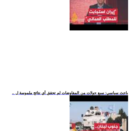
.. باحث سياسي: سبع جولات من المفاوضات لم تحقق أي نتائج ملموسة ل