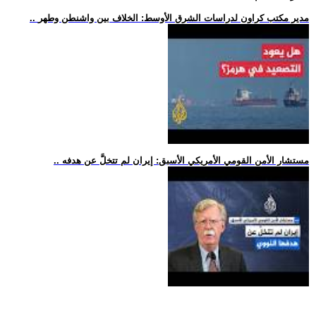
.. مدير مكتب كراون لدراسات الشرق الأوسط: الخلاف بين واشنطن وطهر
.. مستشار الأمن القومي الأمريكي الأسبق: إيران لم تتخلَّ عن هدفه