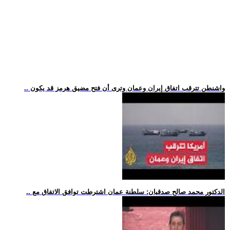
.. واشنطن تترقب اتفاق إيران وعمان وترى أن فتح مضيق هرمز قد يكون
.. الدكتور محمد صالح صدقيان: سلطنة عمان اشترطت توافق الاتفاق مع