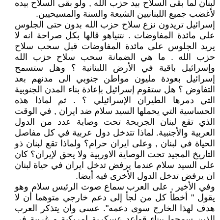
لبنان لما بقى السلاح بيد حزب الله , ولو بقى السلاح بيده
لأغضب جميع اللبنانيين الشيعة والسنة والمسيحيين.
إسرائيل تريدون نزع سلاح حزب الله بدون حتى الجلوس
على مائدة المفاوضات . نتنياهو قالها بكل صراحة انه لا
يريد الجلوس على مائدة المفاوضات قبل سحب سلاح
حزب الله . ما هي الضمانة سحب سلاح حزب الله
وإسرائيل باقية في الأرض اللبنانية ؟ وهل ستسمح
إسرائيل بعودة مليون مواطن جنوبي الى مدنهم بعد
التفاوض ؟ هل ستقوم إسرائيل بإعادة بناء المدن الجنوبية
التي دمرها الطيران الإسرائيلي ؟ . ثم لماذا هذه
الحساسية التي يحملها السيد سلام ضد ايران , في الوقت
الذي تقع لبنان الجريحة تحت وصاية عدد من الدول
العربية والأجنبية. لماذا تتدخل دول عربية في كل مفاصل
الحياة في لبنان , وعلى ايران حرام؟ ولماذا تقع لبنان ذو
التاريخ المجيد تحت الوصاية الاوربية ولا يحق لإيران؟ كان
على السيد سلام عندما يرفض تدخل ايران في حياة لبنان
ان يرفض تدخل الدول الأخرى فيه أيضا.
وفي الأخير , على العرب سماع صوت الرئيس سلام وهو
يقول " أخطأ كل من لجأ إلى دعم خارجي متوهما أن لا
هدف لهذا الخارج سوى دعمه". عسى وان يتذكر العرب
الذين سمحوا ببناء قواعد عسكرية امريكية و غربية في