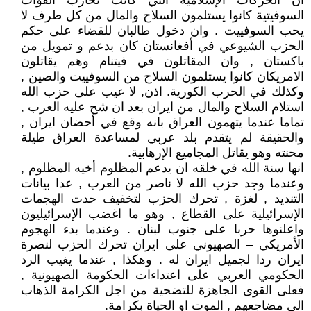
ان الحركات الإسلامية التي كانت تحارب القوات
السوفيتية كانوا يستلمون السلاح والمال من كل طرف لا
يحب السوفييت . وان دخول طالبان للقضاء على حكم
الحزب الشيوعي في أفغانستان كان بدعم و تمويل من
باكستان , وان المقاتلون في فيتنام وهم يقاتلون
الامريكان كانوا يستلمون السلاح من السوفييت والصين ,
وكذلك في الحرب الكورية. اذن, لا عيب على حزب الله
استلام السلاح والمال من ايران بعد ان شح عليه العرب ,
تماما عندما يتهمون العراق بانه وقع في أحضان ايران ,
والحقيقة لم يتقدم بلد عربي لمساعدة العراق طيلة
محنته وهو يقاتل المجاميع الإرهابية.
انها سنة الله في خلقه ان يدعم المظلوم أخيه المظلوم ,
وعندما وجد حزب الله لا ناصر من العرب , عدا بيانات
التنديد , لغزة , تحرك الحزب لتخفيف حدت الهجمات
الإسرائيلية على القطاع , وهو ما اغضب الإسرائيليون
واعلنوها حربا على جنوب لبنان . وعندما بدء الهجوم
الأمريكي – الصهيوني على ايران تحرك الحزب لنصرة
ايران ردا لجميل ايران له . وهكذا , عندما يغيب الرد
الحكومي العربي على اعتداءات الحكومة الصهيونية ,
فعلى القوى الجاهزة للتضحية من اجل الكرامة الذهاب
الى مضاجعهم , الموت او الحياة بكرامة.