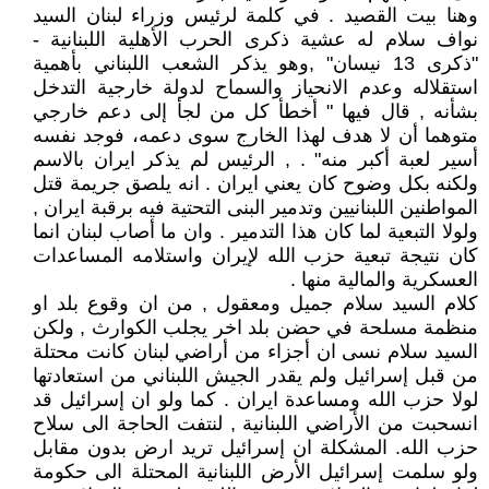
وهنا بيت القصيد . في كلمة لرئيس وزراء لبنان السيد
نواف سلام له عشية ذكرى الحرب الأهلية اللبنانية -
"ذكرى 13 نيسان" ,وهو يذكر الشعب اللبناني بأهمية
استقلاله وعدم الانحياز والسماح لدولة خارجية التدخل
بشأنه , قال فيها " أخطأ كل من لجأ إلى دعم خارجي
متوهما أن لا هدف لهذا الخارج سوى دعمه، فوجد نفسه
أسير لعبة أكبر منه" . , الرئيس لم يذكر ايران بالاسم
ولكنه بكل وضوح كان يعني ايران . انه يلصق جريمة قتل
المواطنين اللبنانيين وتدمير البنى التحتية فيه برقبة ايران ,
ولولا التبعية لما كان هذا التدمير . وان ما أصاب لبنان انما
كان نتيجة تبعية حزب الله لإيران واستلامه المساعدات
العسكرية والمالية منها .
كلام السيد سلام جميل ومعقول , من ان وقوع بلد او
منظمة مسلحة في حضن بلد اخر يجلب الكوارث , ولكن
السيد سلام نسى ان أجزاء من أراضي لبنان كانت محتلة
من قبل إسرائيل ولم يقدر الجيش اللبناني من استعادتها
لولا حزب الله ومساعدة ايران . كما ولو ان إسرائيل قد
انسحبت من الأراضي اللبنانية , لنتفت الحاجة الى سلاح
حزب الله. المشكلة ان إسرائيل تريد ارض بدون مقابل
ولو سلمت إسرائيل الأرض اللبنانية المحتلة الى حكومة