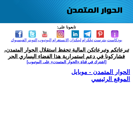
تابعونا على:
بودكاست
بنترست
تيلكرام
لينكدإن
الانستغرام
اليوتيوب
التويتر
الفيسبوك
تبرعاتكم وتبرعاتكن المالية تحفظ استقلال الحوار المتمدن،
فشاركونا في دعم استمرارية هذا الفضاء اليساري الحر
[اشترك في قناة ‫«الحوار المتمدن» على اليوتيوب]
الحوار المتمدن - موبايل
الموقع الرئيسي