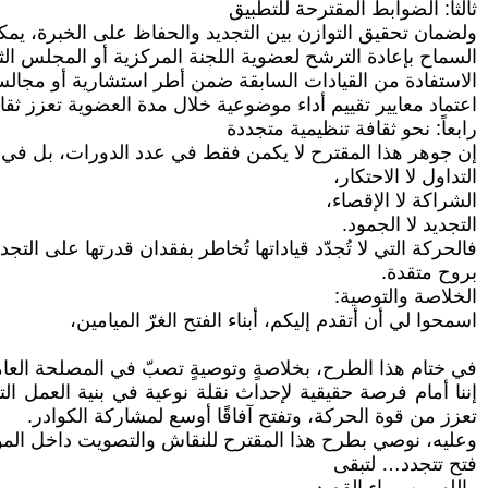
ثالثاً: الضوابط المقترحة للتطبيق
ولضمان تحقيق التوازن بين التجديد والحفاظ على الخبرة، يمكن ا
السماح بإعادة الترشح لعضوية اللجنة المركزية أو المجلس الث
الاستفادة من القيادات السابقة ضمن أطر استشارية أو مجالس 
اعتماد معايير تقييم أداء موضوعية خلال مدة العضوية تعزز ثقاف
رابعاً: نحو ثقافة تنظيمية متجددة
إن جوهر هذا المقترح لا يكمن فقط في عدد الدورات، بل في ت
التداول لا الاحتكار،
الشراكة لا الإقصاء،
التجديد لا الجمود.
فالحركة التي لا تُجدّد قياداتها تُخاطر بفقدان قدرتها على الت
بروح متقدة.
الخلاصة والتوصية:
اسمحوا لي أن أتقدم إليكم، أبناء الفتح الغرّ الميامين،
في ختام هذا الطرح، بخلاصةٍ وتوصيةٍ تصبّ في المصلحة الع
إننا أمام فرصة حقيقية لإحداث نقلة نوعية في بنية العمل ال
تعزز من قوة الحركة، وتفتح آفاقًا أوسع لمشاركة الكوادر.
وعليه، نوصي بطرح هذا المقترح للنقاش والتصويت داخل المؤ
فتح تتجدد… لتبقى