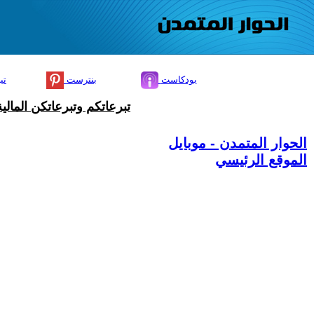
بودكاست
بنترست
تي
تبرعاتكم وتبرعاتكن المال
الحوار المتمدن - موبايل
الموقع الرئيسي