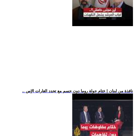
.. نافذة من لبنان | ختام جولة روما دون حسم مع تجدد الغارات الإس