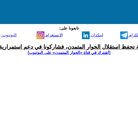
تابعونا على:
لكرام
لينكدإن
الانستغرام
اليوتيوب
ية تحفظ استقلال الحوار المتمدن، فشاركونا في دعم استمرارية 
[اشترك في قناة ‫«الحوار المتمدن» على اليوتيوب]