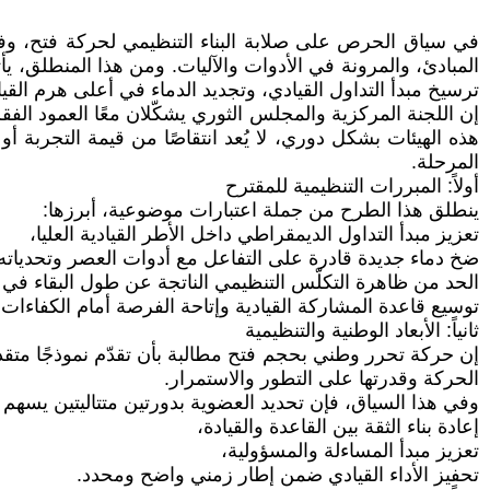
في سياق الحرص على صلابة البناء التنظيمي لحركة فتح، وفي 
المبادئ، والمرونة في الأدوات والآليات. ومن هذا المنطلق، 
ترسيخ مبدأ التداول القيادي، وتجديد الدماء في أعلى هرم القياد
إن اللجنة المركزية والمجلس الثوري يشكّلان معًا العمود الفق
هذه الهيئات بشكل دوري، لا يُعد انتقاصًا من قيمة التجربة 
المرحلة.
أولاً: المبررات التنظيمية للمقترح
ينطلق هذا الطرح من جملة اعتبارات موضوعية، أبرزها:
تعزيز مبدأ التداول الديمقراطي داخل الأطر القيادية العليا،
ضخ دماء جديدة قادرة على التفاعل مع أدوات العصر وتحدياته
الحد من ظاهرة التكلّس التنظيمي الناتجة عن طول البقاء في ا
توسيع قاعدة المشاركة القيادية وإتاحة الفرصة أمام الكفاءات 
ثانياً: الأبعاد الوطنية والتنظيمية
إن حركة تحرر وطني بحجم فتح مطالبة بأن تقدّم نموذجًا متقدم
الحركة وقدرتها على التطور والاستمرار.
وفي هذا السياق، فإن تحديد العضوية بدورتين متتاليتين يسهم 
إعادة بناء الثقة بين القاعدة والقيادة،
تعزيز مبدأ المساءلة والمسؤولية،
تحفيز الأداء القيادي ضمن إطار زمني واضح ومحدد.