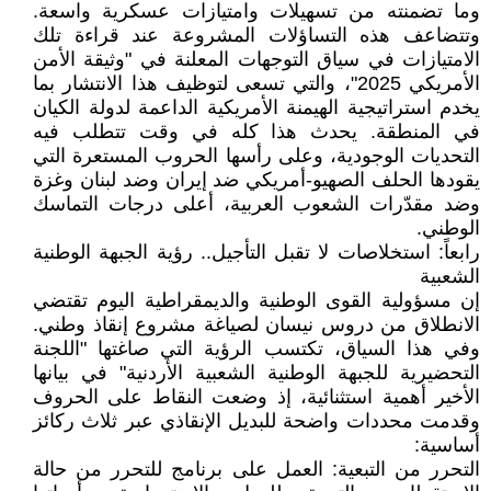
وما تضمنته من تسهيلات وامتيازات عسكرية واسعة.
وتتضاعف هذه التساؤلات المشروعة عند قراءة تلك
الامتيازات في سياق التوجهات المعلنة في "وثيقة الأمن
الأمريكي 2025"، والتي تسعى لتوظيف هذا الانتشار بما
يخدم استراتيجية الهيمنة الأمريكية الداعمة لدولة الكيان
في المنطقة. يحدث هذا كله في وقت تتطلب فيه
التحديات الوجودية، وعلى رأسها الحروب المستعرة التي
يقودها الحلف الصهيو-أمريكي ضد إيران وضد لبنان وغزة
وضد مقدّرات الشعوب العربية، أعلى درجات التماسك
الوطني.
رابعاً: استخلاصات لا تقبل التأجيل.. رؤية الجبهة الوطنية
الشعبية
إن مسؤولية القوى الوطنية والديمقراطية اليوم تقتضي
الانطلاق من دروس نيسان لصياغة مشروع إنقاذ وطني.
وفي هذا السياق، تكتسب الرؤية التي صاغتها "اللجنة
التحضيرية للجبهة الوطنية الشعبية الأردنية" في بيانها
الأخير أهمية استثنائية، إذ وضعت النقاط على الحروف
وقدمت محددات واضحة للبديل الإنقاذي عبر ثلاث ركائز
أساسية:
التحرر من التبعية: العمل على برنامج للتحرر من حالة