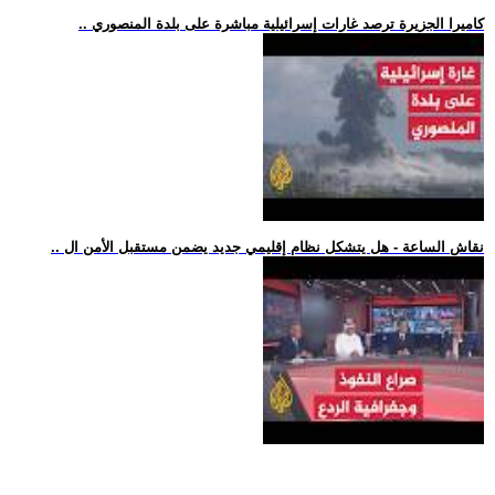
.. كاميرا الجزيرة ترصد غارات إسرائيلية مباشرة على بلدة المنصوري
.. نقاش الساعة - هل يتشكل نظام إقليمي جديد يضمن مستقبل الأمن ال