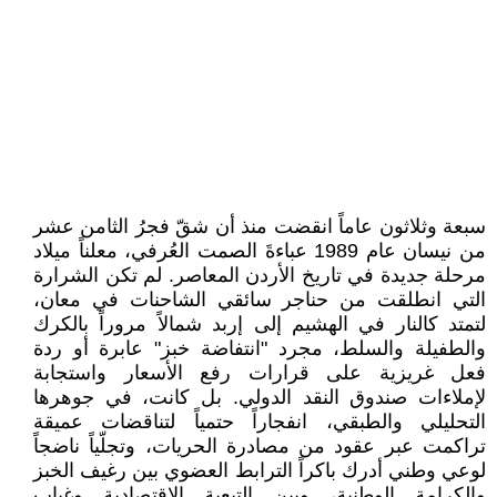
سبعة وثلاثون عاماً انقضت منذ أن شقّ فجرُ الثامن عشر
من نيسان عام 1989 عباءةَ الصمت العُرفي، معلناً ميلاد
مرحلة جديدة في تاريخ الأردن المعاصر. لم تكن الشرارة
التي انطلقت من حناجر سائقي الشاحنات في معان،
لتمتد كالنار في الهشيم إلى إربد شمالاً مروراً بالكرك
والطفيلة والسلط، مجرد "انتفاضة خبز" عابرة أو ردة
فعل غريزية على قرارات رفع الأسعار واستجابة
لإملاءات صندوق النقد الدولي. بل كانت، في جوهرها
التحليلي والطبقي، انفجاراً حتمياً لتناقضات عميقة
تراكمت عبر عقود من مصادرة الحريات، وتجلّياً ناضجاً
لوعي وطني أدرك باكراً الترابط العضوي بين رغيف الخبز
والكرامة الوطنية، وبين التبعية الاقتصادية وغياب