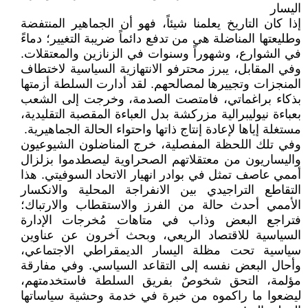
اليسار
إذا كان التاريخ يعلمنا شيئاً، فهو أن الجماهير المنتفضة
وطليعتها المناضلة هي من تدفع دائماً ضريبة التغيير؛ دماءً
في الشوارع، وشهوراً وسنوات في الزنازين والمعتقلات.
وفي المقابل، يبرز محترفو الانتهازية السياسية لاختطاف
المنجزات وتجييرها لمصالحهم. لقد أدارت السلطة أزمتها
بذكاء براغماتي، فامتصت الصدمة، وخرجت إلى الشعب
بعباءة نيوليبرالية مزركشة بدل العباءة المقصبة التقليدية،
مستغلة إياها لإعادة إنتاج ذاتها واحتواء الحالة الجماهيرية.
وفي تلك اللحظة المفصلية، خرج المناضلون الشيوعيون
واليساريون من معتقلاتهم الصحراوية ليصطدموا بزلزال
أممي عاصف تمثل في بوادر انهيار الاتحاد السوفيتي. هذا
التقاطع التراجيدي بين الانفراجة المحلية والانكسار
الأممي أحدث حالة من الفرز والاستقطاب والارتباك؛
فتراجع البعض وذاب في متاهات مُخرجات الإدارة
السياسية للاقتصاد الريعي، وبحث آخرون عن عناوين
سياسية تحت مظلة اليسار الديمقراطي الاجتماعي،
وأحال البعض نفسه إلى التقاعد السياسي. وفي مفارقة
مؤلمة، التحق شخوصٌ بفريق السلطة فاستخدمتهم،
ليضعوا ما راكموه من خبرة في خدمة وحشية سياساتها