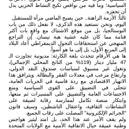
السياسية؛ وما فيه من نواقص تكبح النشاط الحزبي بدل
أن تحفزه.
ثالثاً: الأزمة الراهنة.. حين يصبح الماضي مرآة للمستقبل
اليوم، ونحن نستعيد هذه الذكرى، لا نفعل ذلك من باب
النوستالجيا، بل من موقع الاشتباك مع واقعٍ بات أكثر
قتامة مما كان عليه عشية هبة نيسان. إن التراجع
المنهجي عن استحقاقات التحول الديمقراطي أعاد البلاد
إلى المربع الأول، بل إلى ما هو أسوأ.
ها هي الأرقام تتحدث بلغة الكارثة: مديونية تجاوزت الـ
47 مليار دينار (119% من الناتج المحلي الإجمالي)،
وتغول غير مسبوق لسياسات صندوق النقد الدولي،
وارتفاع مرعب في معدلات الفقر والبطالة. ويترافق هذا
الانهيار الاقتصادي مع ردة قاسية في الحريات العامة،
تتجلى في التضييق على القوى السياسية ومنع
الاجتماعات العامة والتضييق على المسيرات ثم منعها،
وابتكار منصة تكامل لممارسة رقابة لصيقة على
النشاطات الثقافية، واعتقال الناشطين، وسيف قانون
"الجرائم الإلكترونية" المصلت على رقاب الجميع.
ولم يقف الأمر عند هذا الحد، بل امتد ليثير هواجس
وطنية عميقة حيال الاتفاقية الأمنية مع الولايات المتحدة