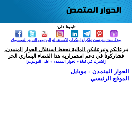
تابعونا على:
بودكاست
بنترست
تيلكرام
لينكدإن
الانستغرام
اليوتيوب
التويتر
الفيسبوك
تبرعاتكم وتبرعاتكن المالية تحفظ استقلال الحوار المتمدن،
فشاركونا في دعم استمرارية هذا الفضاء اليساري الحر
[اشترك في قناة ‫«الحوار المتمدن» على اليوتيوب]
الحوار المتمدن - موبايل
الموقع الرئيسي