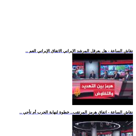
.. نقاش الساعة - هل يعرقل المرشد الإيراني الاتفاق الإيراني العم
.. نقاش الساعة - اتفاق هرمز المرتقب.. خطوة لنهاية الحرب أم تأجي