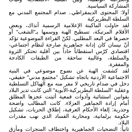
المشاركة السياسية.
أولا: المحتوى الديمقراطي.. صدام المجتمع المدني مع
السلطة البطريركية
لقد حاولت الماكينة الإعلامية الرسمية آنذاك، وبعض
الأقلام المرتبكة، تسطيح الهبة ووسمها بـ"الشغب" أو
حصرها في البعد المطلبي. لكنّ القراءة الموضوعية تؤكد
أنّ نيسان كان إدانة جماهيرية صارخة لنظام اجتماعي-
اقتصادي كرّس استقطاباً حاداً بين أقلية تحتكر الثروة
والسلطة، وغالبية ساحقة من الطبقات الكادحة
والمفقرة.
لقد كشفت الهبة عن نضوج موضوعي في البنية
الاجتماعية الأردنية باتجاه تشكيل "مجتمع مدني" حقيقي،
دخل في صدام تاريخي لا مفر منه مع الهياكل التسلطية
وعقلية "السلطة البطريركية-الأبوية" التي كانت تدير البلاد
بقوانين استثنائية وأدوات قمعية أثبتت عجزها المطلق
أمام إرادة الجماهير العزلاء. كانت المطالب واضحة
وجذرية: إلغاء الأحكام العرفية، إطلاق الحريات، تشكيل
حكومة برلمانية، ومحاربة الفساد الذي نهب مقدرات
البلاد.
ثانياً: التضحيات الجماهيرية واختطاف المنجزات ومأزق