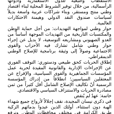
الاستقطاب والتبعية للدول الاستعمارية وأدواتها
الرأسمالية، من خلال توفير الشروط المحلية لبناء اقتصاد
وطني منتج ومستقر، وبناء شراكات عربية واسعة بديلاً
لسياسات صندوق النقد الدولي وهيمنة الاحتكارات
العالمية.
حوار وطني لمواجهة التهديدات: من أجل حماية الوطن
والمكتسبات التاريخية من التهديدات الموجهة أساساً من
العدو الصهيوني ومشاريعه التوسعية، لا بديل عن إجراء
حوار وطني شامل تشارك فيه الأحزاب والقوى
الاجتماعية وصولاً إلى وثيقة برنامجية للإصلاح الوطني
الديمقراطي.
إطلاق الحريات كحق طبيعي ودستوري: التوقف الفوري
عن الإجراءات الإدارية والقانونية المقيدة لحرية عمل
المؤسسات الجماهيرية والقوى السياسية، والإفراج عن
المعتقلين السياسيين؛ انطلاقاً من إدراك المؤسسة
الرسمية أنّ تكاليف الإصلاح الشامل أقل كثيراً من ثمن
مصادرة الحريات والاستنزاف السياسي والاقتصادي.
خاتمة: عهدٌ لم يُنقض
في ذكرى نيسان المجيدة، نقف إجلالاً لأرواح جميع شهداء
الهبة دون استثناء، أولئك الذين عبدوا بدمائهم الزكية
طريق الكرامة في مختلف محافظات الوطن. ونرفع