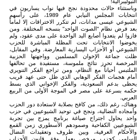
النيوليبرالية!
وباستثناء حالات محدودة نجح فيها نواب يساريون في
انتخابات المجلس النيابي عام 1989، على رأسهم
الشيوعي عيسى مدانات، لم تتكرر الاختراقات إلا لماماً
بعد فرض نظام "الصوت الواحد" بنسخه المختلفة. ومن
فازوا لم يتعدوا أصابع اليد الواحدة على مدى عقود، ولم
يخوضوا الانتخابات تحت المظلة المباشرة للحزب
الشيوعي أو الأحزاب اليسارية المعارضة. وفي المقابل،
ظلت جماعة الإخوان المسلمين وواجهتها الحزبية
المرخصة تحرز نتائج ملموسة، مستفيدة من تحالفها
الملتبس أحياناً مع النظام، ومن تراجع الفكر التنويري
أمام هجمات الفكر الوهابي الذي ظل حتى عهد قريب
يحظى بدعم السعودية، والفكر الإخواني الذي بسط
حكمه بسرعة على مصر في الموجة الأولى من الربيع
العربي.
وهناك، رغم ذلك، من كافح بصلابة لاستعادة دور الحزب
وأمجاده النضالية، ونجح في توحيد الشيوعيين في حزب
واحد يحاول اجتراح صياغة برنامج يمزج بين تجربة
الشيوعيين الكفاحية وصمودهم الأسطوري زمن القمع
والأحكام العرفية، وبين ظروف وتعقيدات النضال
السلمي كحزب مرخص يعمل وفق قانون الأحزاب