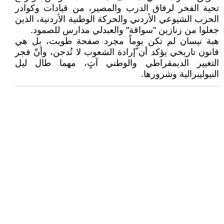
تحية الفخر لرفاق الدرب والمصير، من قيادات وكوادر
الحزب الشيوعي الأردني والحركة الوطنية الأردنية، الذين
جعلوا من زنازين "سواقة" والعبدلي مدارس للصمود.
هبة نيسان لم تكن يوماً مجرد صفحة طويت، بل هي
قانون تاريخي يؤكد أن ّإرادة الشعوب لا تُدجن، وأنّ فجر
التغيير الديمقراطي والوطني آتٍ، مهما طال ليل
النيوليبرالية وشرورها.