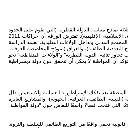
ثة نماذج متباينة: الدولة القطرية (التي تقوم على الحدود
والجنسية القانونية)، والولاءات المتقاطعة (الطائفية، العرقية، القبلية، الجهوية، الدينية)، والمشاريع العابرة للحدود (القومية، الإسلامية، الإقليمية). تفترض الورقة أن حراكات 2011
مع المدني وتداخل الولاءات التقليدية. تعتمد الدراسة
التعددية الطائفية)، والعراق (نموذج المحاصصة العرقية-
يتطلب تجاوز ثنائية "الدولة القطرية" و"الولاءات المتقاطعة" نحو
 تؤكد أن المواطنة لا يمكن أن تتحقق دون دولة ديمقراطية
الوطنية في المنطقة بعد تفكك الإمبراطورية العثمانية والاستعمار، ظل
 (القبلية، الطائفية، العرقية، الجهوية)، والمشاريع العابرة
للحدود (القومية العربية، الأمة الإسلامية، الأممية الاشتراكية). هذا التوتر لم يحل، بل تفاقم مع الانتفاضات العربية عام 2011، التي فتحت فضاءً واسعًا للنقاش حول "دولة المواطنة"
فاق الطائف (1989)، مما جعل "المواطنة" مجرد واجهة قانونية تخفي واقعًا من التوزيع الطائفي للسلطة والثروة.