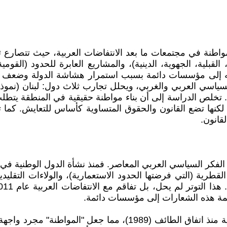
واطنة في مجتمعات ما بعد الانتفاضات العربية، حيث تتصارع ثلا
إلى مؤسسات دائمة بسبب استمرار هشاشة الدولة وضعف المجت
ياسي العربي والغربي، ويحلل تجارب ثلاث دول: لبنان (نموذج 
رية المنهارة). تخلص الدراسة إلى أن بناء مواطنة حقيقية في المنطقة 
ة، لكنها تضع القانون والحقوق المتساوية كأساس للتعايش. كما
قانون.
ثر المفاهيم إشكالية في الفكر السياسي العربي المعاصر. فمنذ نشأة الدول 
القطرية (التي فرضتها الحدود الاستعمارية)، والولاءات التقليدية
رجمة هذه الشعارات إلى مؤسسات دائمة.
في لبنان، ظل النظام السياسي قائمًا على المحاصصة الطائفية منذ ات