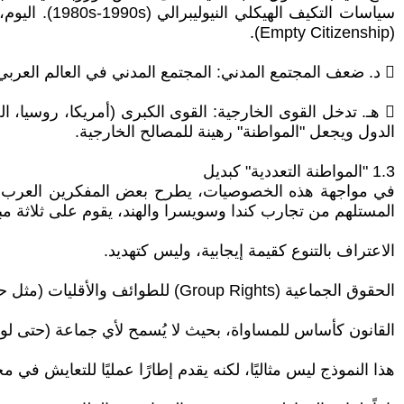
سياسات التك
(Empty Citizenship).
 د. ضعف المجتمع المدني: المجتمع المدني في العالم العربي إما ضعيف، أو خاضع للدولة، أو ممول من الخارج. وهذا يضعف قدرة المواطنين على تنظيم أنفسهم والمطالبة بحقوقهم.
 هـ. تدخل القوى الخارجية: القوى الكبرى (أمريكا، روسيا،
الدول ويجعل "المواطنة" رهينة للمصالح الخارجية.
1.3 "المواطنة التعددية" كبديل
المستلهم من تجارب كندا وسويسرا والهند، يقوم على ثلاثة مب
الاعتراف بالتنوع كقيمة إيجابية، وليس كتهديد.
الحقوق الجماعية (Group Rights) للطوائف والأقليات (مثل حق إدارة المدارس الخاصة، حق المحاكم الدينية في قضايا الأحوال الشخصية)، إلى جانب الحقوق الفردية.
القانون كأساس للمساواة، بحيث لا يُسمح لأي جماعة (حتى لو 
هذا النموذج ليس مثاليًا، لكنه يقدم إطارًا عمليًا للتعايش في