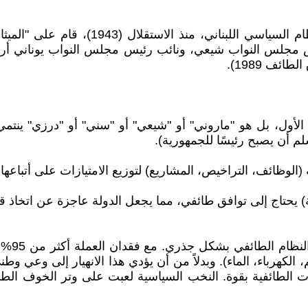
يعتبر لبنان الحالة الأكثر تطرفًا في "تسي
م الأول، بل هو "ماروني" أو "شيعي" أو "سني" أو "درزي" ينتم
لم أن يصبح رئيسًا للجمهورية).
انهيار 
لطائفية بقوة. النخب السياسية لعبت على وتر الخوف الطائفي