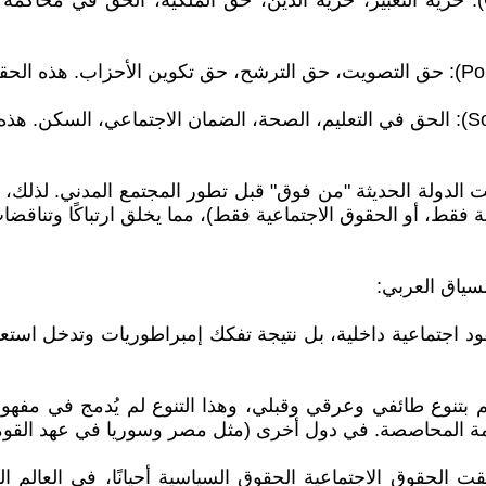
• المرحلة الأولى (القرن 18): الحقوق المدنية (Civil Rights): حرية التعبير، حرية الدين، ح
الدولة الحديثة "من فوق" قبل تطور المجتمع المدني. لذلك، غ
فقط، أو الحقوق الاجتماعية فقط)، مما يخلق ارتباكًا وتناقضا
ياق العربي:
عقود اجتماعية داخلية، بل نتيجة تفكك إمبراطوريات وتدخل استعم
 بتنوع طائفي وعرقي وقبلي، وهذا التنوع لم يُدمج في مفهوم الم
مة المحاصصة. في دول أخرى (مثل مصر وسوريا في عهد القومية ا
 الحقوق الاجتماعية الحقوق السياسية أحيانًا، في العالم 