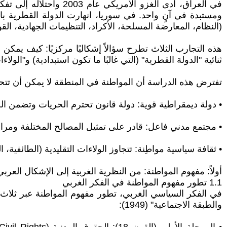
في العراق، أدى الغزو 
(النظام، المعارضة المسلحة، الأكراد، التنظيمات الجهادية، الق
هذه التجارب الثلاث تطرح سؤالاً إشكاليًا مركزيًا: كيف يمك
ثنائية "الدولة القطرية" (التي غالبًا ما تكون استبدادية) و"الو
تفترض هذه الدراسة أن المواطنة في المنطقة لا يمكن أن تت
• دولة ديمقراطية قوية: دولة قانون تحترم الحريات وتضمن الح
• مجتمع مدني فاعل: قادر على تمثيل المصالح المختلفة ومرا
• ثقافة سياسية مواطِنة: تتجاوز الولاءات التقليدية (الطائفية، 
أولاً: مفهوم المواطنة: من النظرية الغربية إلى الإشكال العربي
1.1 تطور مفهوم المواطنة في الفكر الغربي
والطبقة الاجتماعية" (1949):