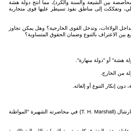
 عرقية-طائفية (المحاصصة بين الشيعة والسنة والكرد)، مما أنتج دولة هشة
 وتحولت البلاد إلى ساحة صراع إقليمي ودولي، وتفككت إلى مناطق نفوذ تسيطر عليها قوى متحاربة
تداخل الولاءات، وتدخل القوى الخارجية؟ وهل يمكن تجاوز
يجمع بين الاعتراف بالتنوع وضمان الحقوق المتساوية؟
ة هشة" أو "دولة منهارة".
ة من الخارج.
دون إنكار التنوع أو إلغائه.
في الفكر السياسي الغربي، تطور مفهوم المواطنة عبر ثلاث مراحل رئيسية، كما وصفها عالم الاجتماع البريطاني ت. هـ. مارشال (T. H. Marshall) في محاضرته الشهيرة "المواطنة