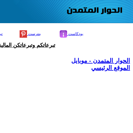
بودكاست
بنترست
تي
تبرعاتكم وتبرعاتكن المال
الحوار المتمدن - موبايل
الموقع الرئيسي