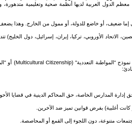
يف الهيكلي النيوليبرالي (1980s-1990s). اليوم، معظم الدول العربية لديها أنظمة صح
 الصين، الاتحاد الأوروبي، تركيا، إيران، إسرائيل، دول الخ
ادئ:
كانت أغلبية) بفرض قوانين تميز ضد الآخرين.
 مجتمعات متنوعة، دون اللجوء إلى القمع أو المحاصصة.