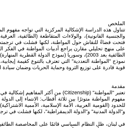
الملخص
تتناول هذه الدراسة الإشكالية المركزية التي تواجه مفهوم الم
فتحت فضاءً للنقاش حول المواطنة، لكنها فشلت في ترجمته 
على منهج تحليلي مقارن يراجع أدبيات المواطنة في الفكر الس
الطائفية بعد 2003)، وسوريا (نموذج الدولة القط
نموذج "المواطنة التعددية" التي تعترف بالتنوع كقيمة إيجابي
قوية قادرة على توزيع الثروة وحماية الحريات وضمان سيادة ال
مقدمة
تعتبر "المواطنة" (Citizenship) من أك
مفهوم المواطنة متوترًا بين ثلاثة أقطاب: الانتماء إلى الدولة 
و"الدولة المدنية" و"الدولة الديمقراطية"، لكنها فشلت في ت