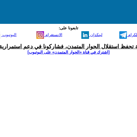
تابعونا على:
لكرام
لينكدإن
الانستغرام
اليوتيوب
ية تحفظ استقلال الحوار المتمدن، فشاركونا في دعم استمرارية 
[اشترك في قناة ‫«الحوار المتمدن» على اليوتيوب]