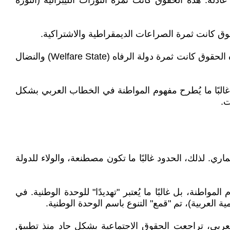
ق الملكية، الحق في محاكمة عادلة. هذه الحقوق كانت ثمرة الثورات الليبرالية (الثورة
• المرحلة الثالثة (القرن 20): الحقوق الاجتماعية (Social Rights): الحق في التعليم، الصحة، الضمان الاجتماعي، السكن. هذه الحقوق كانت ثمرة دولة الرفاه (Welfare State) والنضال
البًا ما يُطرح مفهوم المواطنة في الخطاب العربي بشكل
ت.
اري. لذلك، الحدود غالبًا ما تكون مصطنعة، والولاء للدولة
واطنة، بل غالبًا ما يُعتبر "تهديدًا" للوحدة الوطنية. في
لعربية)، تم "قمع" التنوع باسم الوحدة الوطنية.
العربي، تراجعت الحقوق الاجتماعية بشكل حاد منذ تطبيق