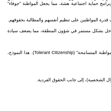
ية وتعليمية متدهورة، وبرامج حماية اجتماعية هشة، مما يجعل المواطنة "جوفاء"
ليج) تتدخل بشكل مستمر في شؤون المنطقة، مما يضعف سيادة
في مواجهة هذه الخصوصيات، يطرح بعض المفكرين العرب نموذج "المواطنة التعددية" (Multicultural Citizenship) أو "المواطنة المتسامحة" (Tolerant Citizenship). هذا النموذج،