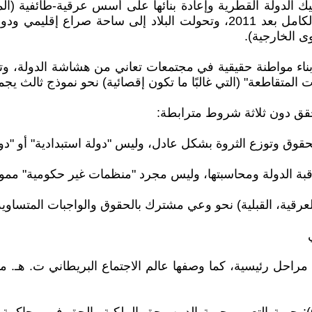
الأمريكي عام 2003 واحتلاله إلى تفكيك الدولة القطرية وإعادة بنائها على أسس
ومستبدة في آنٍ واحد. في سوريا، انهارت الدولة القطرية بالكامل بعد 2011،
وى الخارجية).
ن بناء مواطنة حقيقية في مجتمعات تعاني من هشاشة الدولة، و
لاءات المتقاطعة" (التي غالبًا ما تكون إقصائية) نحو نموذج ثالث 
حقق دون ثلاثة شروط مترابطة:
قوق وتوزع الثروة بشكل عادل، وليس "دولة استبدادية" أو "دول
قبة الدولة ومحاسبتها، وليس مجرد "منظمات غير حكومية" ممول
العرقية، القبلية) نحو وعي مشترك بالحقوق والواجبات المتساوية، 