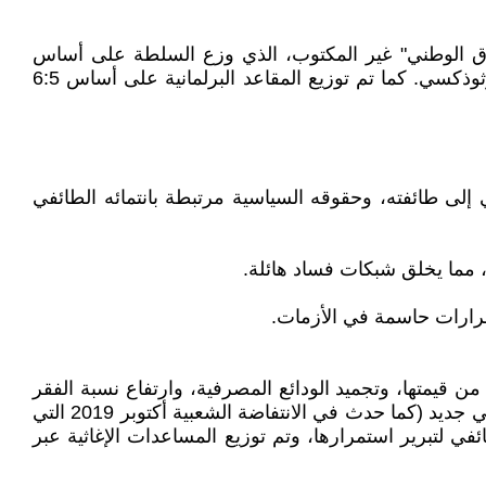
يس الطائفية". فالنظام السياسي اللبناني، منذ الاستقلال (1943)، قام على "الميثاق الوطني" غير المكتوب، الذي وزع السلطة على أساس
طائفي: رئيس الجمهورية ماروني، رئيس الوزراء سني، رئيس مجلس النواب شيعي، ونائب رئيس مجلس النواب يوناني أرثوذكسي. كما تم توزيع المقاعد البرلمانية على أساس 6:5
ي إلى طائفته، وحقوقه السياسية مرتبطة بانتمائه الطائفي
لبنان الاقتصادي والمالي (2019-2026) كشف هشاشة النظام الطائفي بشكل جذري. مع فقدان العملة أكثر من 95% من قيمتها، وتجميد الودائع المصرفية، وارتفاع نسبة الفقر
إلى أكثر من 80%، انهارت الحقوق الاجتماعية (الصحة، التعليم، الكهرباء، الماء). وبدلاً من أن يؤدي هذا الانهيار إلى وعي وطني جديد (كما حدث في الانتفاضة الشعبية أكتوبر 2019 التي
 لتبرير استمرارها، وتم توزيع المساعدات الإغاثية عبر