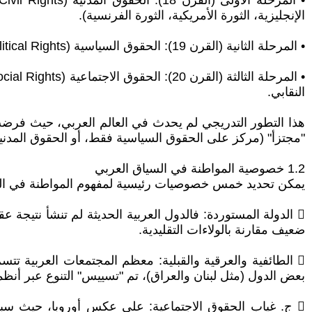
الإنجليزية، الثورة الأمريكية، الثورة الفرنسية).
• المرحلة الثانية (القرن 19): الحقوق السياسية (Political Rights): حق التصويت، حق الترشح، حق تكوين الأحزاب. هذه الحقوق كانت ثمرة الصراعات الديمقراطية والاشتراكية.
النقابي.
هذا التطور التدريجي لم يحدث في العالم العربي، حيث فرضت 
"مجتزأ" (مركز على الحقوق السياسية فقط، أو الحقوق المدنية 
1.2 خصوصية المواطنة في السياق العربي
يمكن تحديد خمس خصوصيات رئيسية لمفهوم المواطنة في الس
 الدولة المستوردة: فالدول العربية الحديثة لم تنشأ نتيجة 
ضعيف مقارنة بالولاءات التقليدية.
 الطائفية والعرقية والقبلية: معظم المجتمعات العربية تتسم
بعض الدول (مثل لبنان والعراق)، تم "تسييس" التنوع عبر أنظ
 ج. غياب الحقوق الاجتماعية: على عكس أوروبا، حيث سبقت