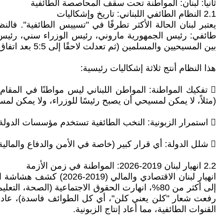
ثانياً: لبنان: المواطنة تحت سقف المحاصصة الطائفية
2.1 النظام الطائفي اللبناني: تاريخ وإشكاليات
بين المسيحيين والمسلمين (ثم تعدلت لاحقًا إلى 5:5 بعد اتفاق الطائف 1989).
هذا النظام أنتج ثلاثة إشكاليات رئيسية:
 تفكيك المواطنة: المواطن اللبناني ليس مواطنًا في المقا
(مثلاً، لا يمكن لمسيحي أن يصبح رئيسًا للوزراء، ولا يمكن لمس
 استمرار الزبونية: النخب الطائفية تستخدم مؤسسات الدولة (الوظائف، التراخيص، المشاريع) لتوزيع الامتيازات على أتباعها، مما يخلق شبكات فساد هائلة.
 شلل الدولة: أي قرار كبير (خاصة في الأمن والدفاع والمالية) يحتاج إلى توافق طائفي، مما يجعل الدولة عاجزة عن اتخاذ قرارات حاسمة في الأزمات.
2.2 انهيار لبنان 2019-2026: المواطنة في زمن الأزمة
رفعت شعار "كلن يعني كلن"، أي كل الطوائف فاسدة)، عادت ا
القنوات الطائفية، مما أعاد إنتاج الزبونية.