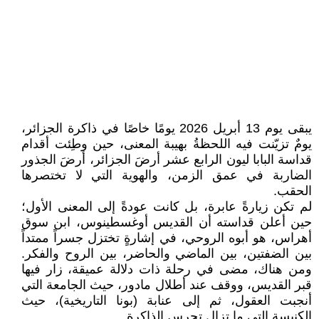
يبقى يوم 13 أبريل 2026 يومًا خاصًا في ذاكرة الجزائر،
يومٌ تزيّنت فيه اللحظةُ بهيبة المعنى، حين وطِئت أقدام
قداسة البابا ليون الرابع عشر أرضَ الجزائر، أرضَ الجذور
الضاربة في عمق الزمن، والهوية التي لا تختصرها
الحقب.
لم تكن زيارةً عابرة، بل كانت عودةً إلى المعنى الأول؛
حين أعلن قداسته أن القديس أوغسطينوس، ابن سوق
أهراس، هو أبوه الروحي، في إشارةٍ تختزل جسراً ممتداً
بين الضفتين، بين الماضي والحاضر، بين الروح والفكر.
ومن هناك، مضى في رحلة ذات دلالة عميقة، زار فيها
قبر القديس، ووقف عند أطلال مادور، حيث الجامعة التي
أنجبت العقول، ثم إلى عنابة (بونا التاريخية)، حيث
الكنيسة التي ما تزال تحرس الذاكرة.