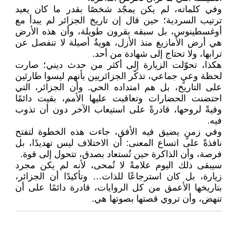
وفي كلماته، لم يكن يمجّد شخصًا بقدر ما كان يعيد
ترتيب السردية؛ حين قال إن تاريخ الجزائر لم يبدأ مع
أوغسطينوس، بل سبقه بقرون طويلة، وأن هذه الأرض
هي أرض الأمازيغ منذ الأزل، هويةٌ أصيلة لا تنفصل عن
ترابها، ولا تحتاج إلى شهادة من أحد.
هكذا، تحوّلت الزيارة إلى أكثر من حدث ديني؛ صارت
لحظة وعيٍ جماعي، تذكّر الجزائريين بأنهم ليسوا طارئين
على التاريخ، بل هم امتداده الحي. وأن الجزائر، التي
احتضنت الحضارات وتعاقبت عليها الأمم، بقيت دائمًا
وفيةً لروحها، قادرةً على استيعاب الآخر دون أن تذوب
فيه.
وفي زمنٍ يضيق فيه الأفق، جاءت هذه الخطوة لتفتح
نافذةً على اتساع المعنى: أن الاختلاف ليس تهديدًا، بل
فرصة، وأن الذاكرة حين تُستعاد بصدق، تتحول إلى قوة.
سيبقى ذلك اليوم علامةً لا تُمحى، لأنه لم يكن مجرد
زيارة، بل كان استرجاعًا للذات… وتأكيدًا أن الجزائر،
بتاريخها الأعمق من كل الروايات، قادرة دائمًا على أن
تنهض، وأن تروي قصتها بصوتها هي.