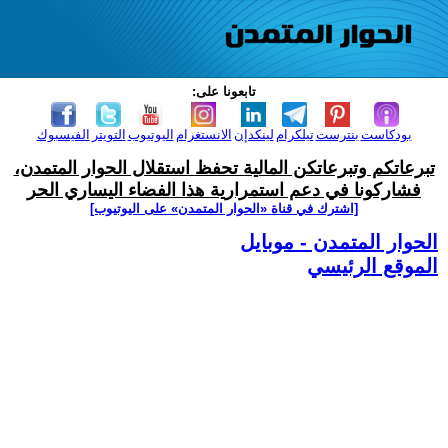
تابعونا على:
بودكاست
بنترست
تيلكرام
لينكدإن
الانستغرام
اليوتيوب
التويتر
الفيسبوك
تبرعاتكم وتبرعاتكن المالية تحفظ استقلال الحوار المتمدن،
فشاركونا في دعم استمرارية هذا الفضاء اليساري الحر
[اشترك في قناة ‫«الحوار المتمدن» على اليوتيوب]
الحوار المتمدن - موبايل
الموقع الرئيسي