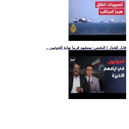
.. قابل للجدل | البخيتي: سنشهد قريبا نهاية الحوثيين