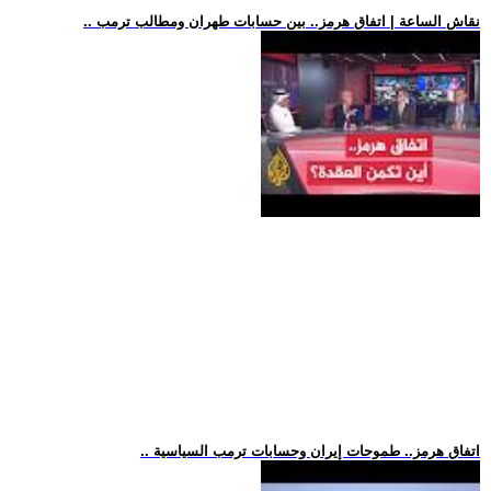
.. نقاش الساعة | اتفاق هرمز.. بين حسابات طهران ومطالب ترمب
.. اتفاق هرمز.. طموحات إيران وحسابات ترمب السياسية