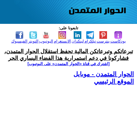
تابعونا على:
بودكاست
بنترست
تيلكرام
لينكدإن
الانستغرام
اليوتيوب
التويتر
الفيسبوك
تبرعاتكم وتبرعاتكن المالية تحفظ استقلال الحوار المتمدن،
فشاركونا في دعم استمرارية هذا الفضاء اليساري الحر
[اشترك في قناة ‫«الحوار المتمدن» على اليوتيوب]
الحوار المتمدن - موبايل
الموقع الرئيسي