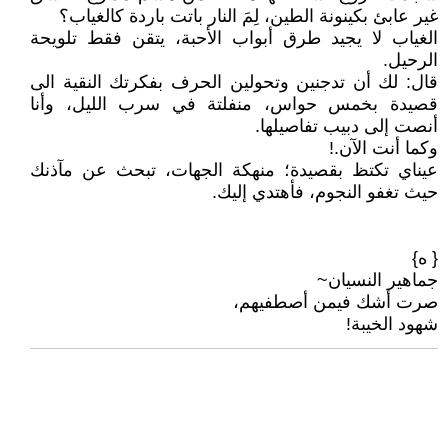
غير عابئ بكينونة الطين، لِمَ النار باتت باردة كالغياب؟
الغياب لا يجيد طرق أبواب الأحبة، يتقن فقط تلويحة
الرحيل.
قال: لك أن تدجنين وتحولين الحرف بفكرتك النقية الى
قصيدة بخمس حواس، منفلتة في سرب الليل، وأنا
أنصت إلى دبيب تفاصيلها.
وكما أنت الآن.!
عيناي تكتظ بقصيدة؛ منهكة الجهات، تبحث عن مآذنك
حيث تغفو النجوم، فأهتدي إليك.
{ ه}
جماهير النسيان~
صرت أشك فيمن أصطفيهم،
شهود الخيبة!