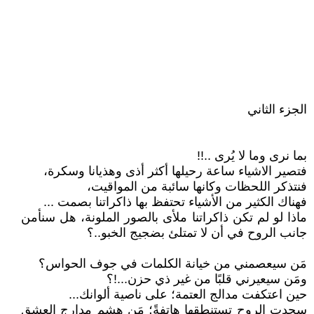
الجزء الثاني
بما نرى وما لا يُرى ..!!
فتصير الاشياء ساعة رحيلها أكثر أذى وهذيانا وسكرة،
فنتذكر اللحظات وكانها سائبة من المواقيت،
فهناك الكثير من الأشياء تحتفظ بها ذاكراتنا بصمت ...
ماذا لو لم تكن ذاكراتنا ملأى بالصور الملونة، هل سنأمن
جانب الروح في أن لا تمتلئ بضجيج الخبو..؟
مَن سيعصمني من خيانة الكلمات في جوف الحواس؟
ومَن سيعيرني قلبًا من غير ذي حزن...!؟
حين اعتكفت مدالج العتمة؛ على ناصية ألوانك...
سجدت الروح تستنطقها هاتفةً؛ مَن هشم مدارج العشق