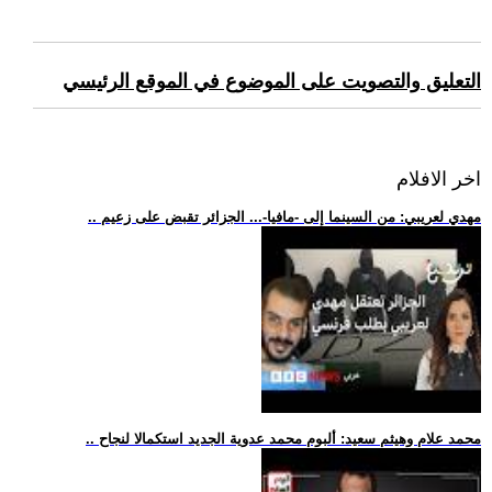
التعليق والتصويت على الموضوع في الموقع الرئيسي
اخر الافلام
.. مهدي لعريبي: من السينما إلى -مافيا-... الجزائر تقبض على زعيم
.. محمد علام وهيثم سعيد: ألبوم محمد عدوية الجديد استكمالا لنجاح