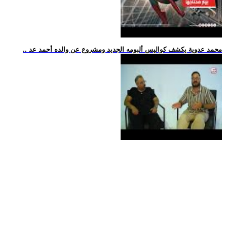
.. محمد عدوية يكشف كواليس ألبومه الجديد ومشروع عن والده أحمد عد