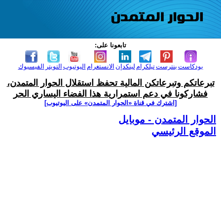
تابعونا على:
بودكاست
بنترست
تيلكرام
لينكدإن
الانستغرام
اليوتيوب
التويتر
الفيسبوك
تبرعاتكم وتبرعاتكن المالية تحفظ استقلال الحوار المتمدن،
فشاركونا في دعم استمرارية هذا الفضاء اليساري الحر
[اشترك في قناة ‫«الحوار المتمدن» على اليوتيوب]
الحوار المتمدن - موبايل
الموقع الرئيسي