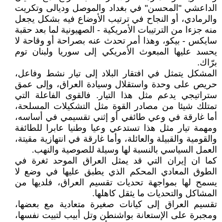
الداعشي "المحسن" في بغداد والموصل وديالى وتكريت
والرمادي، أو النجاح في ترتيب الأوضاع فيه بشكل يجعل
منه جزءا من الترتيبات الأمريكية - الصهيونية لما بعد حقبة
سايكس - بيكو، وهذا أمر تحدث عنه بصراحة أو وقاحة لا
يحسد عليها المبعوث الأمريكي إلى سوريا ولبنان توم
برّاك.
المشكل يتمثل في افتقار البلاد إلى تيار نشط وفاعل،
حريص على وحدة واستقلال وسيادة العراق، وإلى عمق
ستراتيجي يدعم مثل هذا التيار. فالقوى الفاعلة التي
تمتلك شيئا من مصادر القوة مثل التشكيلات المسلحة،
أما غارقة في وعي طائفي أو إثني تقسيمي في أساسه،
ومهمة تيار مثل هذا تستدعي وعيا وطنيا عابرا للطائفة
والقومية والقبيلة والعائلة، وأما غارقة في انتهازية مقيتة،
العمل السياسي بالنسبة لها وسيلة للصوصية والنهب.
كما ان إيران التي قد يمثل العراق الموحد ثغرة في
الطوق المعادي المحكم الذي يطبق عليها في وضع لا
يسمح لها بمواجهة تحديات تقسيم العراق، فلديها من
المشاكل والتحديات ما يثقل كاهلها.
تقسيم العراق إلى كيانات صغيرة متعادية مع بعضها،
ومجبرة على الإستعانة بواشنطن وتل أبيب لتبيت نفسها،