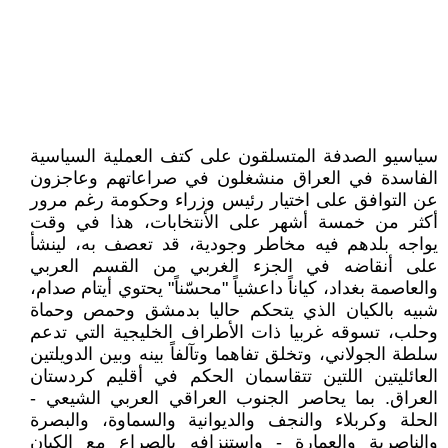
سياسيو الصدفة المتسلقون على كتف العملية السياسية
الفاسدة في العراق منشغلون في صراعاتهم وعاجزون
عن التوافق على اختيار رئيس وزراء وحكومة رغم مرور
أكثر من خمسة أشهر على الأنتخابات، هذا في وقت
يواجه بلدهم فيه مخاطر وجودية، قد تعصف به، لينشأ
على أنقاضه في الجزء الغربي من القسم العربي
والعاصمة بغداد، كياناً داعشياً "محسّناً" يحتوي أيتام صدام،
شبيه بالكيان الذي يتحكم حاليا بدمشق وحمص وحماة
وحلب، تسوقه غربيا ذات الأطراف الخليجية التي تدعم
سلطة الجولاني، وتخلق تفاهما وتآلفاً بينه وبين الدويلتين
العائليتين اللتين تتقاسمان الحكم في أقليم كردستان
العراق. بما يحاصر الجنوب العراقي العربي الشيعي -
الحلة وكربلاء والنجف والديوانية والسماوة، والبصرة
والناصرية والعمارة - واستنزافه بالصراع مع الكيان