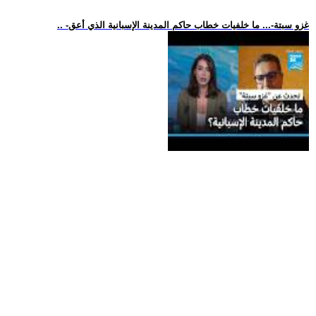
.. -غزو سبتة-... ما خلفيات خطاب حاكم المدينة الإسبانية الذي أعق