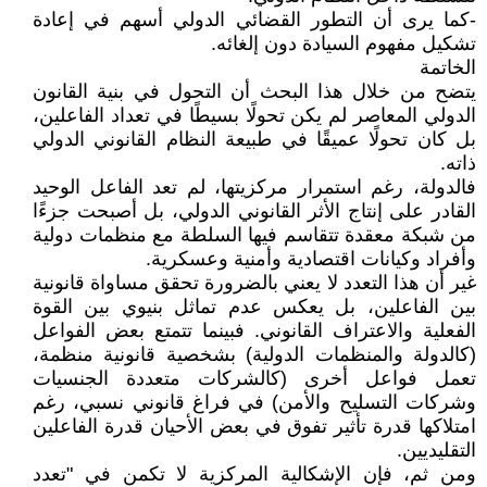
-كما يرى أن التطور القضائي الدولي أسهم في إعادة
تشكيل مفهوم السيادة دون إلغائه.
الخاتمة
يتضح من خلال هذا البحث أن التحول في بنية القانون
الدولي المعاصر لم يكن تحولًا بسيطًا في تعداد الفاعلين،
بل كان تحولًا عميقًا في طبيعة النظام القانوني الدولي
ذاته.
فالدولة، رغم استمرار مركزيتها، لم تعد الفاعل الوحيد
القادر على إنتاج الأثر القانوني الدولي، بل أصبحت جزءًا
من شبكة معقدة تتقاسم فيها السلطة مع منظمات دولية
وأفراد وكيانات اقتصادية وأمنية وعسكرية.
غير أن هذا التعدد لا يعني بالضرورة تحقق مساواة قانونية
بين الفاعلين، بل يعكس عدم تماثل بنيوي بين القوة
الفعلية والاعتراف القانوني. فبينما تتمتع بعض الفواعل
(كالدولة والمنظمات الدولية) بشخصية قانونية منظمة،
تعمل فواعل أخرى (كالشركات متعددة الجنسيات
وشركات التسليح والأمن) في فراغ قانوني نسبي، رغم
امتلاكها قدرة تأثير تفوق في بعض الأحيان قدرة الفاعلين
التقليديين.
ومن ثم، فإن الإشكالية المركزية لا تكمن في "تعدد