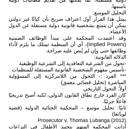
دولية مستقلة، بما يمكنها من تقديم مطالبات دولية
باسمها.
التحليل الموسع:
يمثل هذا القرار أول اعتراف صريح بأن كيانًا غير دولتي
يمكن أن يتمتع بشخصية قانونية دولية مستقلة عن الدول
الأعضاء.
وقد اعتمدت المحكمة على مبدأ الوظائف الضمنية
(Implied Powers)، أي أن المنظمة تمتلك ما يلزم لأداء
وظائفها حتى وإن لم يُنص عليه صراحة.
الدلالة القانونية:
-تحول من الشرعية التعاقدية إلى الشرعية الوظيفية
-تأسيس مفهوم الشخصية القانونية المستقلة للمنظمات
*** الفرد :- التحول من اللامركزية إلى المسؤولية
المباشرة (تحليل قضائي معمق)
أولاً: التحول التاريخي
كان الفرد خارج نطاق القانون الدولي، لكنه أصبح تدريجيًا
فاعلًا جزئيًا.
ثانيًا: تحليل موسع – المحكمة الجنائية الدولية (قضية
لوبانغا)
Prosecutor v. Thomas Lubanga (2012)
أدانت المحكمة المتهم بتجنيد الأطفال في النزاعات