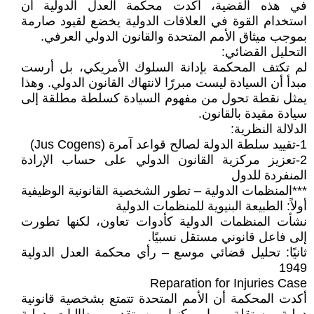
في هذه القضية، أكدت محكمة العدل الدولية أن
استخدام القوة في العلاقات الدولية يخضع لقيود صارمة
بموجب ميثاق الأمم المتحدة والقانون الدولي العرفي.
التحليل القضائي:
لم تكتف المحكمة بإدانة السلوك الأمريكي، بل أرست
مبدأ أن السيادة ليست مبررًا لانتهاك القانون الدولي. وهذا
يمثل نقطة تحول من مفهوم السيادة كسلطة مطلقة إلى
سيادة مقيدة بالقانون.
الدلالة النظرية:
1-تقييد سلطة الدولة لصالح قواعد آمرة (Jus Cogens)
2-تعزيز مركزية القانون الدولي على حساب الإرادة
المنفردة للدول
***المنظمات الدولية – تطور الشخصية القانونية الوظيفية
أولاً: الطبيعة البنيوية للمنظمات الدولية
نشأت المنظمات الدولية كأدوات تعاون، لكنها تطورت
إلى فاعل قانوني مستقل نسبيًا.
ثانيًا: تحليل قضائي موسع – رأي محكمة العدل الدولية
1949
Reparation for Injuries Case
أكدت المحكمة أن الأمم المتحدة تتمتع بشخصية قانونية