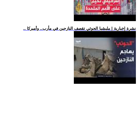
.. نشرة إخبارية | مليشيا الحوثي تقصف النازحين في مأرب.. وأميركا