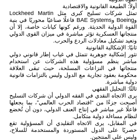
أولاً: الطبيعة القانونية والاقتصادية
تمثل شركات تسليح كبرى مثل Lockheed Martin
وBoeing وBAE Systems فاعلًا صناعيًا محوريًا في بنية
القوة الدولية الحديثة. ورغم كونها كيانات خاصة، إلا أن
منتجاتها العسكرية تؤثر مباشرة في ميزان القوى الدولي
وتعيد تشكيل معادلات الردع والحرب.
ثانيًا: الإشكالية القانونية
تثور إشكالية جوهرية تتمثل في غياب إطار قانوني دولي
مباشر ينظم مسؤولية هذه الشركات عن استخدام
منتجاتها في النزاعات المسلحة، حيث تبقى العلاقة
محكومة بعقود تجارية مع الدول وليس بالتزامات قانونية
دولية مباشرة.
ثالثًا: التحليل الفقهي
يرى الاتجاه النقدي في الفقه الدولي أن شركات التسليح
أصبحت جزءًا من “اقتصاد الحرب العالمي”، بما يجعلها
فاعلًا غير مباشر في إنتاج العنف الدولي، دون أن تُخضع
لنظام مساءلة دولية متكامل.
في المقابل، يرى الاتجاه التقليدي أن المسؤولية تقع
حصريًا على الدول المستوردة والمستخدمة للسلاح،
وليس على المنتجين.