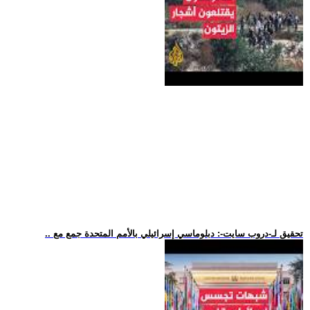
.. تحقيق لـ-دروب سايت-: دبلوماسي إسرائيلي بالأمم المتحدة جمع مع