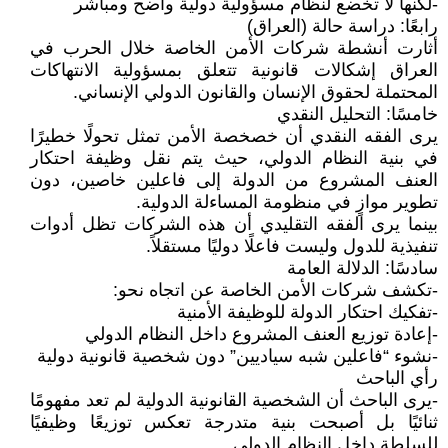
-لكنها لا تخضع لنظام مسؤولية دولية واضح ومباشر
رابعًا: دراسة حالة (العراق)
أثارت أنشطة شركات الأمن الخاصة خلال الحرب في
العراق إشكالات قانونية تتعلق بمسؤولية الانتهاكات
المحتملة لحقوق الإنسان والقانون الدولي الإنساني.
خامسًا: التحليل النقدي
يرى الفقه النقدي أن خصخصة الأمن تمثل تحولًا خطيرًا
في بنية النظام الدولي، حيث يتم نقل وظيفة احتكار
العنف المشروع من الدولة إلى فاعلين خاصين، دون
تطوير موازٍ في منظومة المساءلة الدولية.
بينما يرى الفقه التقليدي أن هذه الشركات تظل أدوات
تنفيذية للدول وليست فاعلًا دوليًا مستقلاً.
سادسًا: الدلالة العامة
-تكشف شركات الأمن الخاصة عن اتجاه نحو:
-تفكيك احتكار الدولة للوظيفة الأمنية
-إعادة توزيع العنف المشروع داخل النظام الدولي
-نشوء “فاعلين شبه سياديين” دون شخصية قانونية دولية
رأي الباحث
-يرى الباحث أن الشخصية القانونية الدولية لم تعد مفهومًا
ثنائيًا بل أصبحت بنية متدرجة تعكس توزيعًا وظيفيًا
للسلطة داخل النظام الدولي.