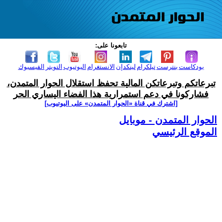
تابعونا على:
بودكاست
بنترست
تيلكرام
لينكدإن
الانستغرام
اليوتيوب
التويتر
الفيسبوك
تبرعاتكم وتبرعاتكن المالية تحفظ استقلال الحوار المتمدن،
فشاركونا في دعم استمرارية هذا الفضاء اليساري الحر
[اشترك في قناة ‫«الحوار المتمدن» على اليوتيوب]
الحوار المتمدن - موبايل
الموقع الرئيسي