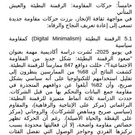
خامساً: حركات المقاومة: الرقمنة البطيئة والعيش
المتأني
في مواجهة ثقافة الإنجاز، برزت حركات مقاومة جديدة
تسعى إلى إعادة تعريف النجاح والرفاه:
5.1 الرقمنة البطيئة (Digital Minimalism) كمقاومة
سياسية
في يونيو 2025، نُشرت دراسة أكاديمية مهمة بعنوان
"صعود الرقمنة البطيئة: شكل جديد من المقاومة
الاجتماعية؟"، حللت دوافع 847 ممارساً للرقمنة البطيئة.
كشفت النتائج أن 68% من الممارسين ينظرون إلى
تقليل استخدامهم للتكنولوجيا على أنه سياسي بشكل
صريح، وأن 82% أبلغوا عن دوافعهم المتجذرة في
مقاومة جمع البيانات والتحكم بها من قبل الشركات.
حددت الدراسة ثلاثة أنماط متميزة للرقمنة البطيئة:
البراغماتي (مركز على الإنتاجية والرفاهية)، والمقاوم
(سياسي صريح ومناهض للشركات)، والروحاني (مركز
على اليقظة والحياة الأصيلة). رغم أن الحركة تظهر
خصائص مقاومة واضحة، إلا أن فعاليتها محدودة بسبب
تركيزها الفردي وحواجز الوصول التي تفضل الفئات