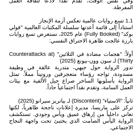
وفي نفس الوقت، تقدم نقداً لاذعاً لثقافة العمل
المفرطة.
1.1 تسع روايات عالمية تعكس أزمة الإنجاز
استناداً إلى قائمة أعدتها سلسلة المكتبات العالمية "فولي
بوكد" (Fully Booked) عام 2025، نستعرض تسع روايات
بارزة عالجت ظاهرة الاحتراق النفسي:
أولاً: "هجمات مضادة في الثلاثين" (Counterattacks at
Thirty) لـ سون وون-بيونغ (2025)
تدور الرواية حول جيهي، متدربة عالقة في وظيفة
مسدودة، تواجه رؤساء متعجرفين وروتيناً مملاً. تمثل
الرواية بأسلوبها الساخر صراع جيل الألفية مع بيئات
العمل السامة، وتقدم نقداً اجتماعياً حاداً.
ثانياً: "الاستياء" (Discontent) لـ بياتريز سيرانو (2025)
تركز على ماريسا، مديرة إعلانات ناجحة ظاهرياً، لكنها
تعاني داخلياً من إرهاق عميق ويأس وجودي. تستكشف
الرواية اليأس الصامت الذي يختبئ تحت واجهة النجاح
الاجتماعي.