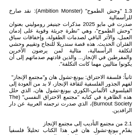
1.3 "وحش الطموح" (Ambition Monster): نقد صارخ
للرأسمالية
صدرت في مايو 2025 مذكرات جينيفر روموليني بعنوان
"وحش الطموح"، وهي "نظرة جريئة وقوية على إدمان
العمل، والأثر الباقي لصدمات الطفولة، وإخفاقات سباق
الفئران الحديث. هذه قصة سندريلا للنجاح وتقييم وحشي
لتكلفة الرأسمالية، مثالية لمن يرضون الآخرين
والمفرطين في الإنجاز... والذين قادتهم صدماتهم إلى أن
يكونوا مثاليين مهما كانت التكلفة".
ثانياً: فلسفة الاحتراق: بيونغ-تشول هان و"مجتمع الإنجاز"
لفهم الجذور الفلسفية لثقافة الإنجاز، لا بد من العودة إلى
الفيلسوف الألماني-الكوري بيونغ-تشول هان، الذي حلل
هذه الظاهرة في كتابه "مجتمع الاحتراق النفسي" (The
Burnout Society)، الذي صدرت ترجمته العربية عن دار
الرافدين.
2.1 من مجتمع التأديب إلى مجتمع الإنجاز
يقدّم بيونغ-تشول هان في هذا الكتاب تحليلاً فلسفياً