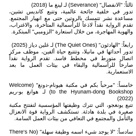
ثالثاً: "الانفصال" (Severance) لـ لينغ ما (2018)
تدور في خلفية جائحة عالمية، وتتبع كانديس تشين،
مساعدة نشر تتمسك بالروتين حتى مع انهيار المجتمع.
تقدم الرواية نقداً لاذعاً للرأسمالية المتأخرة، والاغتراب،
والهوية المهاجرة، من خلال استعارة "الزومبي" المبتكرة.
رابعاً: "الهادئون" (The Quiet Ones) لـ غلين دياز (2025)
تدور أحداثها في مانيلا، وتتتبع حياة ألفين، موظف مركز
اتصال متورط في مخطط فاسد. تقدم الرواية نقداً
صارخاً للرأسمالية والبقاء في بيئات العمل ما بعد
الاستعمارية.
خامساً: "مرحباً بكم في مكتبة هيونام-دونغ" (Welcome
to the Hyunam-dong Bookshop) لـ هوانغ بو-ريم
(2022)
تتبع يونغجو، التي تترك وظيفتها المؤسسية لتفتتح مكتبة
صغيرة في بلدة هادئة. تستكشف الرواية قوة الانعزال
والتأمل والمجتمع في التعافي من بيئات العمل السامة.
سادساً: "لا يوجد شيء اسمه وظيفة سهلة" (There‘s No