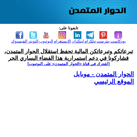
تابعونا على:
بودكاست
بنترست
تيلكرام
لينكدإن
الانستغرام
اليوتيوب
التويتر
الفيسبوك
تبرعاتكم وتبرعاتكن المالية تحفظ استقلال الحوار المتمدن،
فشاركونا في دعم استمرارية هذا الفضاء اليساري الحر
[اشترك في قناة ‫«الحوار المتمدن» على اليوتيوب]
الحوار المتمدن - موبايل
الموقع الرئيسي