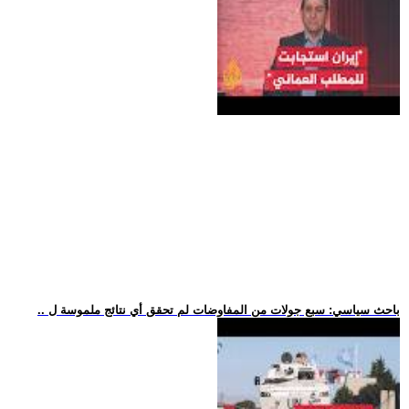
.. باحث سياسي: سبع جولات من المفاوضات لم تحقق أي نتائج ملموسة ل