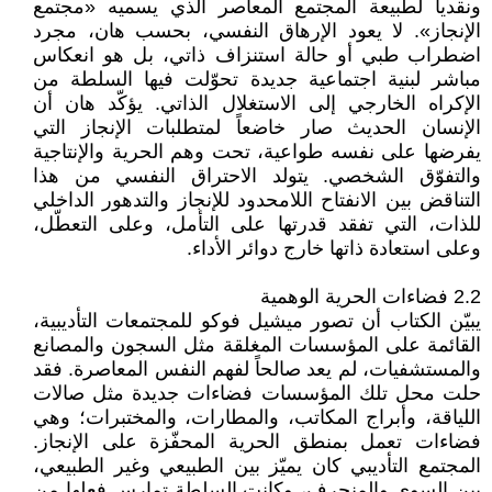
ونقدياً لطبيعة المجتمع المعاصر الذي يسميه «مجتمع
الإنجاز». لا يعود الإرهاق النفسي، بحسب هان، مجرد
اضطراب طبي أو حالة استنزاف ذاتي، بل هو انعكاس
مباشر لبنية اجتماعية جديدة تحوّلت فيها السلطة من
الإكراه الخارجي إلى الاستغلال الذاتي. يؤكّد هان أن
الإنسان الحديث صار خاضعاً لمتطلبات الإنجاز التي
يفرضها على نفسه طواعية، تحت وهم الحرية والإنتاجية
والتفوّق الشخصي. يتولد الاحتراق النفسي من هذا
التناقض بين الانفتاح اللامحدود للإنجاز والتدهور الداخلي
للذات، التي تفقد قدرتها على التأمل، وعلى التعطّل،
وعلى استعادة ذاتها خارج دوائر الأداء.
2.2 فضاءات الحرية الوهمية
يبيّن الكتاب أن تصور ميشيل فوكو للمجتمعات التأديبية،
القائمة على المؤسسات المغلقة مثل السجون والمصانع
والمستشفيات، لم يعد صالحاً لفهم النفس المعاصرة. فقد
حلت محل تلك المؤسسات فضاءات جديدة مثل صالات
اللياقة، وأبراج المكاتب، والمطارات، والمختبرات؛ وهي
فضاءات تعمل بمنطق الحرية المحفّزة على الإنجاز.
المجتمع التأديبي كان يميّز بين الطبيعي وغير الطبيعي،
بين السوي والمنحرف، وكانت السلطة تمارس فعلها من