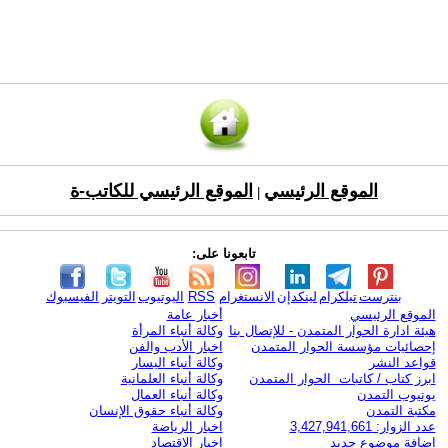
الموقع الرئيسي
الموقع الرئيسي للكاتب-ة
|
تابعونا على:
بنترست
تيلكرام
لينكدإن
الانستغرام
RSS
اليوتيوب
التويتر
الفيسبوك
الموقع الرئيسي
أخبار عامة
هيئة ادارة الحوار المتمدن - للإتصال بنا
وكالة أنباء المرأة
إحصائيات مؤسسة الحوار المتمدن
اخبار الأدب والفن
قواعد النشر
وكالة أنباء اليسار
ابرز كتاب / كاتبات الحوار المتمدن
وكالة أنباء العلمانية
يوتيوب التمدن
وكالة أنباء العمال
مكتبة التمدن
وكالة أنباء حقوق الإنسان
عدد الزوار: 3,427,941,661
اخبار الرياضة
اضافة موضوع جديد
اخبار الاقتصاد