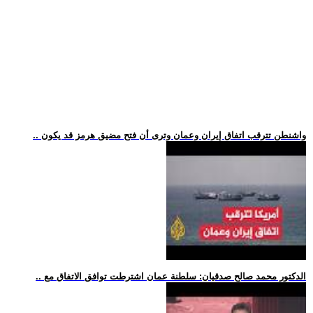
.. واشنطن تترقب اتفاق إيران وعمان وترى أن فتح مضيق هرمز قد يكون
.. الدكتور محمد صالح صدقيان: سلطنة عمان اشترطت توافق الاتفاق مع