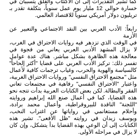
كما تشير التقديرات إلى أن الاكتئاب والقلق يتسببان في
خسارة حوالي 12 مليار يوم عمل سنوياً، بتكلفة تقدر بـ
تريليون دولار أمريكي سنوياً للاقتصاد العالمي.
رابعاً: الأدب العربي بين النقد الاجتماعي والتعبير عن
الأزمة
في الوقت الذي تزدهر فيه روايات الاحتراق في الغرب،
لا يزال المشهد الأدبي العربي يعاني من فجوة في
معالجة هذه الظاهرة بشكل مباشر. هناك عدة عوامل
تفسر ذلك: تركيز الأدب العربي على قضايا "أكثر إلحاحاً"
كالسياسة والهوية والحرب، وغياب ترجمات كافية لأعمال
مثل "مجتمع الاحتراق النفسي" وروايات الاحتراق الغربية،
واعتبار "الاحتراق النفسي" رفاهية في مجتمعات تعاني
الفقر والبطالة. لكن بعض الكتابات العربية بدأت تتجه نحو
هذه القضايا، كما في أعمال صنع الله إبراهيم وروايته
"اللجنة" الناقدة للبيروقراطية، وأعمال محمد برادة،
وأحلام مستغانمي في رواياتها عن اغتراب النخب،
ويوسف زيدان في روايته "ظل الأفعى". تشير هذه
الكتابات إلى أن الوعي بهذه القضايا بدأ يتشكل، وإن كان
لا يزال في مراحله الأولى.