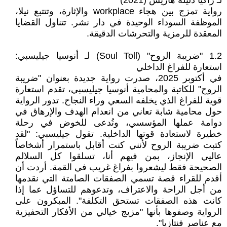
لـ زاكيا دليلة هاريس (2021)
رواية تمزج بين هجاء workplace والإثارة، وتتتبع نيلا،
الموظفة السوداء الوحيدة في دار نشر. تتناول القضايا
المعقدة للرمزية والتحرشات الدقيقة.
1.2 "ضريبة الروح" (Soul Toll) لـ أنوسيا جيليسبي:
استعارة للفراغ الداخلي
في أكتوبر 2025، صدرت رواية جديدة بعنوان "ضريبة
الروح" للكاتبة والمحامية أنوسيا جيليسبي، تقدم استعارة
قوية للفراغ الذي يخلفه السعي وراء النجاح. تدور الرواية
حول محامية شابة تعاني من انعدام الهدف والإرهاق في
دوامة عملها المؤسسي، وتُدعى للخوض في رحلة
خطيرة لاستعادة قوتها الداخلية. تقول جيليسبي: "لقد
كتبت ضريبة الروح لأنني كنت أقابل باستمرار أشخاصاً
عاليي الإنجاز، بمن فيهم أنا، تسلقوا كل السلالم
الصحيحة فقط ليشعروا بفراغ غريب في القمة. أردت أن
أقدم للقراء قصة تسمي الصفقات الصامتة التي نقدمها
من أجل الراحة والاعتراف، وتدعوهم للتساؤل عما إذا
كانت هذه الصفقات تستحق التكلفة". المبكرون على
الرواية وصفوها بأنها "مزيج خيالي من الأفكار التحفيزية
مع عناصر فنتازيا".