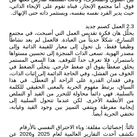
فوق. أما مجتمع الإنجاز، فبناه تقوم على الإيحاء الذاتي،
حيث يدير الفرد نفسه بنفسه، ويستثمر ذاته حتى الإنهاك.
2.3 العمل كصنم جديد
يحلّل هان فكرة تقديس العمل التي أصبحت، في مجتمع
التسارع، شكلاً حديثاً من العبادة. فالعمل لم يعد نشاطاً
وظيفياً فقط، بل تحول إلى معيار للقيمة الذاتية وإلى
مصدر الهوية. تسعى الذات المنجزة إلى تحسين مستواها
باستمرار، فلا تعرف حداً للتوقف. هذا السعي المستمر
يخلق ضغطاً يفوق أي ضغط خارجي. يتجلّى الضغط في
الخوف من الفشل، وفي الحاجة الدائمة إلى إثبات الذات،
وفي فقدان القدرة على الراحة أو التعطّل. في هذا
السياق، يرتبط مفهوم الحرية بالمعنى الحقيقي للكلمة
بالسلبية. فهي دائماً محاولة للتحرر من القيد أو التملص
من الأنظمة الأخرى. لكن عندما تتحول السلبية إلى
إيجابية مفرطة وينتفي التمييز بين وجود القيد وغيابه،
تختفي الحرية أيضاً.
ثالثاً: إحصائيات مقلقة: وباء الاحتراق النفسي بالأرقام
تكشف أحدث التقارير العالمية لعام 2025 و2026 عن