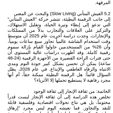
المرفهة.
5.2 العيش المتأني (Slow Living) والبحث عن المعنى
إلى جانب الرقمنة البطيئة، تنتشر حركة "العيش المتأني"
التي تدعو إلى إبطاء وتيرة الحياة، وتقليل الاستهلاك،
والتركيز على العلاقات والتجارب بدلاً من الممتلكات
والإنجازات. وجدت دراسة أجريت عام 2025 أن متوسط
وقت استخدام الشاشة عالمياً تجاوز سبع ساعات يومياً،
وأن 26% من المستخدمين حاولوا القيام بإزالة سموم
رقمية كاملة. وقد أظهرت دراسات عالية المستوى أن
حتى فترات الراحة القصيرة من الأجهزة الرقمية (24-48
ساعة) يمكن أن تحسن بشكل كبير جودة النوم ومدى
الانتباه والرفاه العاطفي والإبداع. في عام 2026، يظل
السؤال قائماً: هل الرقمنة البطيئة ممكنة حقاً، أم أنها
مجرد رفاهية لا يستطيع تحملها إلا الأثرياء؟
الخاتمة: من ثقافة الإنجاز إلى ثقافة الوجود
تخلص هذه الدراسة إلى أن ثقافة الإنجاز ليست قدراً
محتوماً، بل هي نتاج تحولات اقتصادية وفلسفية قابلة
للنقد والتجاوز. فما نعيشه اليوم ليس مجرد "إرهاق