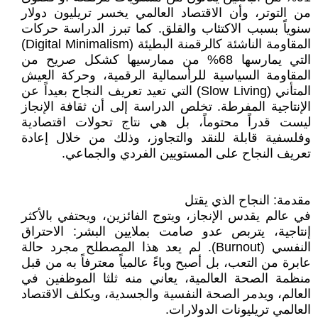
من التوتر، وأن الاقتصاد العالمي يخسر تريليون دولار
سنوياً بسبب الاكتئاب والقلق. كما تبرز الدراسة حركات
المقاومة الناشئة كالرقمنة البطيئة (Digital Minimalism)
التي يمارسها 68% من ممارسيها كشكل صريح من
المقاومة السياسية للرأسمالية الرقمية، وحركة العيش
المتأني (Slow Living) التي تعيد تعريف النجاح بعيداً عن
الإنتاجية المفرطة. تخلص الدراسة إلى أن ثقافة الإنجاز
ليست قدراً محتوماً، بل هي نتاج تحولات اقتصادية
وفلسفية قابلة للنقد والتجاوز، وذلك من خلال إعادة
تعريف النجاح على المستويين الفردي والجماعي.
مقدمة: النجاح الذي يقتل
في عالم يقدس الإنجاز، ويتوج الفائزين، ويحتفي بالأكثر
إنتاجية، يتربص عدو صامت بملايين البشر: الاحتراق
النفسي (Burnout). لم يعد هذا المصطلح مجرد حالة
عابرة من التعب، بل أصبح وباءً عالمياً معترفاً به من قبل
منظمة الصحة العالمية، يعاني منه ثلثا الموظفين في
العالم، ويدمر الصحة النفسية والجسدية، ويكلف الاقتصاد
العالمي تريليونات الدولارات.