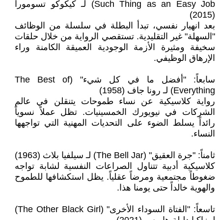
Such Thing as an Easy Job) لـ كيكوكو تسومورا
(2015)
بعد انهيار نفسي، تبدأ البطلة في سلسلة من الوظائف
"السهلة" غير التقليدية. تستقصي الرواية من خلال حلقات
سخيفة ومثيرة الأزمة الوجودية العميقة الكامنة وراء
الإرهاق الوظيفي.
سابعاً: "أفضل ما في كل شيء" (The Best of
Everything) لـ رونا جاف (1958)
رواية كلاسيكية عن نساء طموحات يتنقلن في عالم
الشركات في نيويورك الخمسينيات. تظل عملاً نسوياً
رائداً يسلط الضوء على التحديات المهنية التي تواجهها
النساء.
ثامناً: "جرة العقيق" (The Bell Jar) لـ سيلفيا بلاث (1963)
كلاسيكية أدبية تتناول الصراعات النفسية لشابة تواجه
ضغوطاً مجتمعية ومرضاً عقلياً. يظل استكشافها للطموح
والهوية خالداً حتى يومنا هذا.
تاسعاً: "الفتاة السوداء الأخرى" (The Other Black Girl)