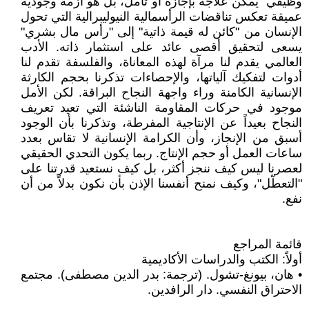
وظيفي" يمكن علاجه بإجازة أو تأمل، بل هو أزمة وجودية
عميقة تعكس تناقضات الرأسمالية النيوليبرالية التي تحول
الإنسان من "كائن له قيمة ذاتية" إلى "رأس مال بشري"
يسعى لتحقيق أقصى عائد على استثمار ذاته. الأدب
العالمي يقدم لنا مرآة لهذه المعاناة، والفلسفة تقدم لنا
أدوات لتفكيك آلياتها، والإحصاءات تذكرنا بحجم الكارثة
الإنسانية الكامنة وراء واجهة النجاح البراقة. لكن الأمل
موجود في حركات المقاومة الناشئة التي تعيد تعريف
النجاح بعيداً عن الإنتاجية المفرطة، وتذكرنا بأن الوجود
أسبق من الإنجاز، وأن الكرامة الإنسانية لا تقاس بعدد
ساعات العمل أو حجم الإنتاج. ربما يكون التحدي الحقيقي
لعصرنا ليس كيف ننجز أكثر، بل كيف نستعيد قدرتنا على
"التعطّل"، وكيف نمنح أنفسنا الإذن بأن نكون بدلاً من أن
نفع.
قائمة المراجع
أولاً: الكتب والدراسات الأكاديمية
• هان، بيونغ-تشول. (ترجمة: بدر الدين مصطفى). مجتمع
الاحتراق النفسي. دار الرافدين.