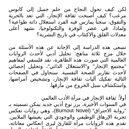
لكن كيف تحول النجاح من حلم جميل إلى كابوس
مرعب؟ كيف أصبحت ثقافة الإنجاز، التي تعد بالحرية
والتفوق، سجناً يمارس فيه الفرد استغلال ذاته طواعية؟
ولماذا، في عصر الوفرة والتكنولوجيا، نشهد أعلى
معدلات القلق والاكتئاب في تاريخ البشرية؟
تسعى هذه الدراسة إلى الإجابة عن هذه الأسئلة من
خلال مزج ثلاثة مناهج: تحليل أدبي لأحدث الروايات
العالمية التي صورت هذه الظاهرة، نقد فلسفي لمفاهيم
"مجتمع الإنجاز" و"الاستغلال الذاتي"، وتحليل إحصائي
لأحدث تقارير الصحة النفسية. سنحاول في الصفحات
التالية تفكيك آليات ثقافة الإنجاز، وتشخيص أمراضها،
واستكشاف سبل الخروج من مأزقها.
أولاً: ثقافة الإنجاز في مرآة الأدب العالمي
في السنوات الأخيرة، برز نوع أدبي جديد يمكن تسميته بـ
"رواية الاحتراق" (Burnout Novel)، وهي روايات تعكس
تجربة الإرهاق الوظيفي والوجودي التي يعيشها الملايين.
تقدم هذه الروايات مرآة للقارئ ليرى انعكاس معاناته،